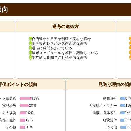
傾向
選考の進め方
合否連絡の目安が明確で安心な選考
応募後のレスポンスが迅速な選考
選考に時間をかけている
選考スケジュールを柔軟に調整している
平均的な期間で進む標準的な選考
評価ポイントの傾向
見送り理由の傾
・入職意欲
36%
勤務条件
17
実務経験
28%
面接対応・マナー
16
・対人姿勢
19%
健康・身体条件
14
資格・免許
17%
経験要件
12
その他
16%
その他
1