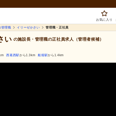
お気に入り
の管理職
イリーゼかさい
管理職・正社員
さい
の施設長・管理職の正社員求人（管理者候補）
km
西葛西駅
から1.3km
船堀駅
から1.4km