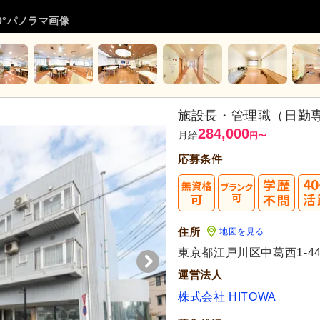
0°パノラマ画像
施設長・管理職（日勤専
284,000
月給
円
〜
応募条件
住所
地図を見る
代活躍
東京都江戸川区中葛西1-44
運営法人
株式会社 HITOWA