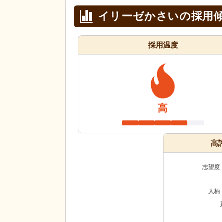
イリーゼかさいの採用
採用温度
高
高
志望度
人柄