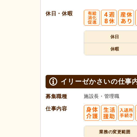
休日・休暇
4
休日
週8休
休暇
イリーゼかさいの
仕事
募集職種
施設長・管理職
仕事内容
業務の変更範囲