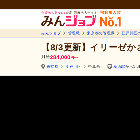
介護求人数No.1
介護･医療求人サイト
みんジョブ
管理職
東京都の管理職
江戸川区
【8/3更新】イリーゼか
月給
284,000
円
〜
東京都
江戸川区
中葛西
葛西駅
から1.0