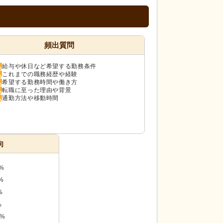
頻出質問
給与や休日など希望する勤務条件
これまでの職務経歴や経験
希望する勤務時間や働き方
転職に至った理由や背景
通勤方法や移動時間
向
%
%
%
%
9%