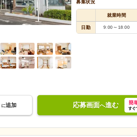
募集状況
就業時間
～
日勤
9:00
18:00
外観エントランス
応募画面
進む
り
追加
へ
に