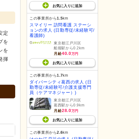
お気に入り
に
追加
この事業所から
1.5
km
スマイリー 訪問看護 ステーシ
ョンの求人 (日勤専従/未経験可/
安定
看護師)
プを
東京都江戸川区
船堀駅から0.2km
ンを
40.0
月給
万円
発揮
お気に入り
に
追加
この事業所から
1.7
km
ダイバーシティ葛西の求人 (日
勤専従/未経験可/介護支援専門
員（ケアマネジャー）)
東京都江戸川区
葛西駅から0.9km
28.0
月給
万円
お気に入り
に
追加
この事業所から
2.6
km