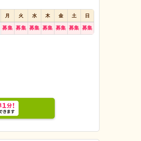
月
火
水
木
金
土
日
募集
募集
募集
募集
募集
募集
募集
エントランス