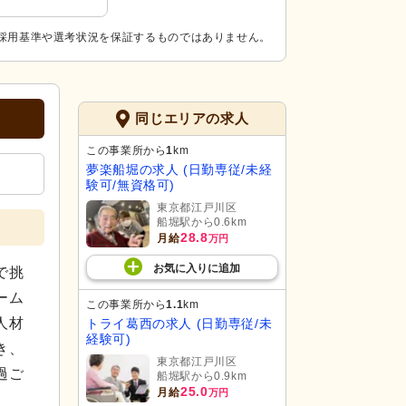
採用基準や選考状況を保証するものではありません。
同じエリアの求人
この事業所から
1
km
夢楽船堀の求人 (日勤専従/未経
験可/無資格可)
東京都江戸川区
船堀駅から0.6km
28.8
月給
万円
お気に入り
に
追加
で挑
ーム
この事業所から
1.1
km
人材
トライ葛西の求人 (日勤専従/未
経験可)
き、
東京都江戸川区
過ご
船堀駅から0.9km
25.0
月給
万円