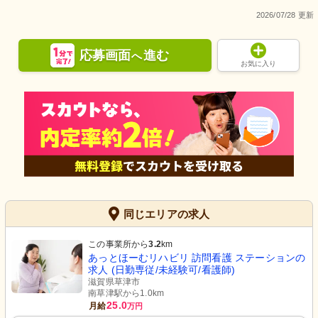
2026/07/28 更新
応募画面
進む
へ
お気に入り
同じエリアの求人
この事業所から
3.2
km
あっとほーむリハビリ 訪問看護 ステーションの
求人 (日勤専従/未経験可/看護師)
滋賀県草津市
南草津駅から1.0km
25.0
月給
万円