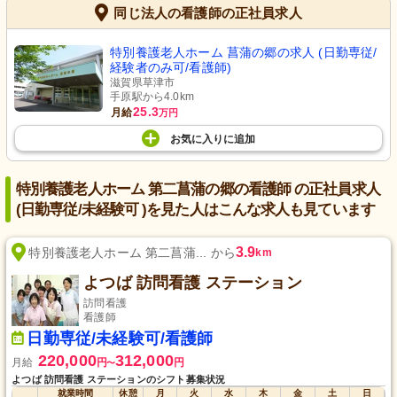
同じ法人の看護師の正社員求人
特別養護老人ホーム 菖蒲の郷の求人 (日勤専従/
経験者のみ可/看護師)
滋賀県草津市
手原駅から4.0km
25.3
月給
万円
お気に入り
に
追加
特別養護老人ホーム 第二菖蒲の郷の看護師 の正社員求人
(日勤専従/未経験可 )を見た人はこんな求人も見ています
3.9
特別養護老人ホーム 第二菖蒲... から
km
よつば 訪問看護 ステーション
訪問看護
看護師
日勤専従/未経験可/看護師
220,000
312,000
月給
円
円
〜
よつば 訪問看護 ステーションのシフト募集状況
就業時間
休憩
月
火
水
木
金
土
日