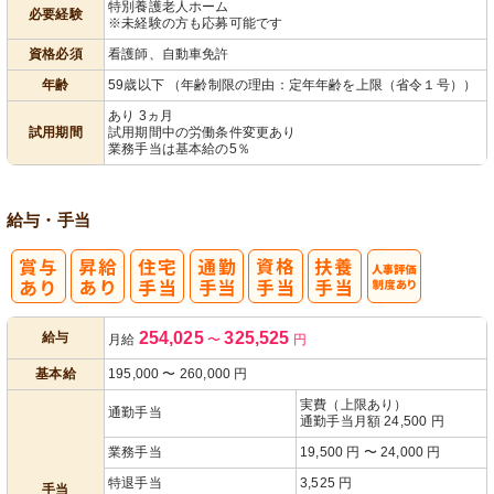
特別養護老人ホーム
必要経験
※未経験の方も応募可能です
パ活躍
資格必須
看護師、自動車免許
年齢
59歳以下 （年齢制限の理由：定年年齢を上限（省令１号））
あり 3ヵ月
試用期間
試用期間中の労働条件変更あり
業務手当は基本給の5％
給与・手当
人事評価制度
254,025
325,525
給与
月給
〜
円
あり
基本給
195,000
〜
260,000
円
実費（上限あり）
通勤手当
通勤手当月額 24,500 円
業務手当
19,500 円 〜 24,000 円
特退手当
3,525 円
手当