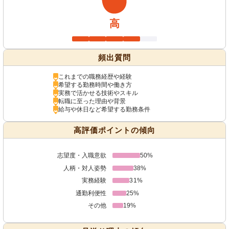
高
頻出質問
これまでの職務経歴や経験
希望する勤務時間や働き方
実務で活かせる技術やスキル
転職に至った理由や背景
給与や休日など希望する勤務条件
高評価ポイントの傾向
志望度・入職意欲
50%
人柄・対人姿勢
38%
実務経験
31%
通勤利便性
25%
その他
19%