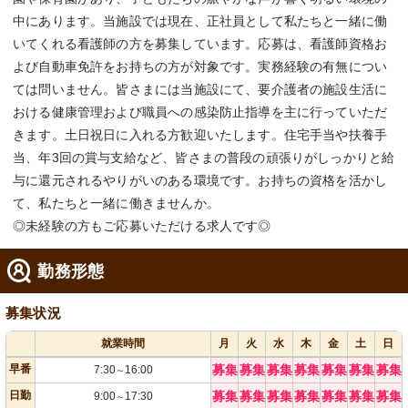
中にあります。当施設では現在、正社員として私たちと一緒に働
いてくれる看護師の方を募集しています。応募は、看護師資格お
よび自動車免許をお持ちの方が対象です。実務経験の有無につい
ては問いません。皆さまには当施設にて、要介護者の施設生活に
おける健康管理および職員への感染防止指導を主に行っていただ
きます。土日祝日に入れる方歓迎いたします。住宅手当や扶養手
当、年3回の賞与支給など、皆さまの普段の頑張りがしっかりと給
与に還元されるやりがいのある環境です。お持ちの資格を活かし
て、私たちと一緒に働きませんか。
◎未経験の方もご応募いただける求人です◎
勤務形態
募集状況
就業時間
月
火
水
木
金
土
日
早番
募集
募集
募集
募集
募集
募集
募集
7:30
16:00
～
日勤
募集
募集
募集
募集
募集
募集
募集
9:00
17:30
～