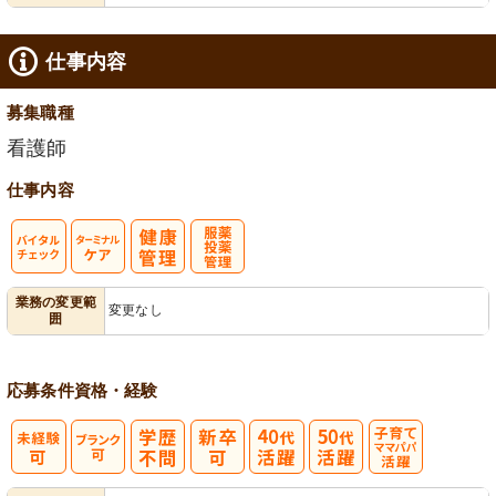
仕事内容
募集職種
看護師
仕事内容
バイタルチェ
ターミナルケ
服薬・投薬管
業務の変更範
変更なし
囲
ック
ア
理
応募条件
資格・経験
子育てママパ