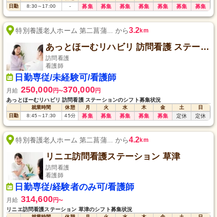
日勤
8:30
～
17:00
-
募集
募集
募集
募集
募集
募集
募集
3.2
特別養護老人ホーム 第二菖蒲... から
km
あっとほーむリハビリ 訪問看護 ステーション
訪問看護
看護師
日勤専従/未経験可/看護師
250,000
370,000
月給
円
円
〜
あっとほーむリハビリ 訪問看護 ステーションのシフト募集状況
就業時間
休憩
月
火
水
木
金
土
日
日勤
8:45
～
17:30
45
分
募集
募集
募集
募集
募集
定休
定休
4.2
特別養護老人ホーム 第二菖蒲... から
km
リニエ訪問看護ステーション 草津
訪問看護
看護師
日勤専従/経験者のみ可/看護師
314,600
月給
円
〜
リニエ訪問看護ステーション 草津のシフト募集状況
就業時間
休憩
月
火
水
木
金
土
日