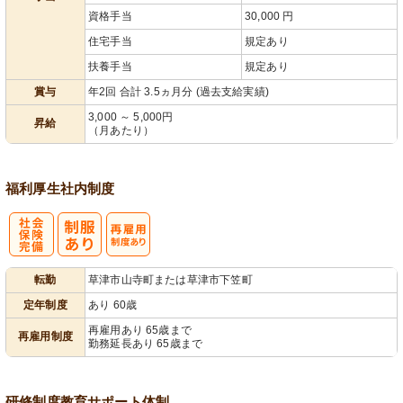
資格手当
30,000 円
住宅手当
規定あり
扶養手当
規定あり
賞与
年2回 合計 3.5ヵ月分 (過去支給実績)
3,000 ～ 5,000円
昇給
（月あたり）
福利厚生
社内制度
社
再雇用制度あ
転勤
草津市山寺町または草津市下笠町
会保険完備
り
定年制度
あり 60歳
再雇用あり 65歳まで
再雇用制度
勤務延長あり 65歳まで
研修制度
教育
サポート体制