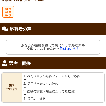
研
応募者の声
修制度あり
あなたが面接を通して感じたリアルな声を
投稿してみませんか？
詳細はこちら
選考・面接
1. みんジョブの応募フォームからご応募
▼
2. 採用担当者よりご連絡
選考
▼
プロセス
3. 面接の実施（場合によって複数回）
▼
4. 採用のご連絡