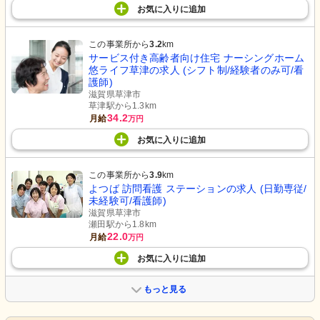
お気に入り
に
追加
この事業所から
3.2
km
サービス付き高齢者向け住宅 ナーシングホーム
悠ライフ草津の求人 (シフト制/経験者のみ可/看
護師)
滋賀県草津市
草津駅から1.3km
34.2
月給
万円
お気に入り
に
追加
この事業所から
3.9
km
よつば 訪問看護 ステーションの求人 (日勤専従/
未経験可/看護師)
滋賀県草津市
瀬田駅から1.8km
22.0
月給
万円
お気に入り
に
追加
もっと見る