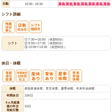
日勤
募集
募集
募集
募集
募集
募集
募集
10:00
18:30
～
シフト詳細
残
シ
① 7:30〜16:00 （休憩60分）
シフト
② 9:00〜17:30 （休憩60分）
業ほぼなし
フト相談可
③ 10:00〜18:30 （休憩60分）
休日・休暇
有
年間休日
年
休暇
産前産後休業、育児休業、夏季休暇、年末年始休暇
給消化促進
100日以上
末年始休暇
年間休日
106日
6ヵ月経過
後の年次
10日
有給日数