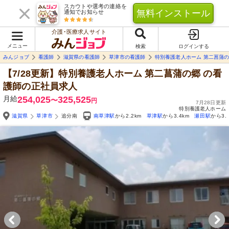
スカウトや選考の連絡を
無料インストール
通知でお知らせ
介護･医療求人サイト
メニュー
検索
ログインする
みんジョブ
看護師
滋賀県の看護師
草津市の看護師
特別養護老人ホーム 第二菖蒲
【7/28更新】特別養護老人ホーム 第二菖蒲の郷
の看
護師の正社員求人
月給
254,025
325,525
〜
円
7月28日更新
特別養護老人ホーム
滋賀県
草津市
追分南
南草津駅
から2.2km
草津駅
から3.4km
瀬田駅
から3.