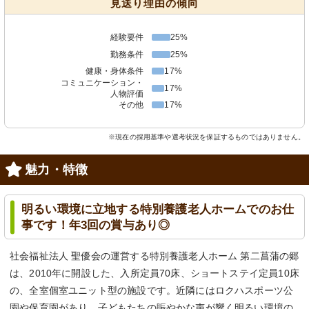
見送り理由の傾向
経験要件
25%
勤務条件
25%
健康・身体条件
17%
コミュニケーション・
17%
人物評価
その他
17%
※現在の採用基準や選考状況を保証するものではありません。
魅力・特徴
明るい環境に立地する特別養護老人ホームでのお仕
事です！年3回の賞与あり◎
社会福祉法人 聖優会の運営する特別養護老人ホーム 第二菖蒲の郷
は、2010年に開設した、入所定員70床、ショートステイ定員10床
の、全室個室ユニット型の施設です。近隣にはロクハスポーツ公
園や保育園があり、子どもたちの賑やかな声が響く明るい環境の