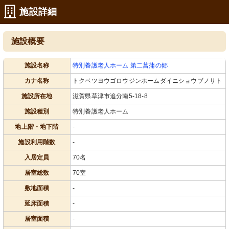
施設詳細
施設概要
施設名称
特別養護老人ホーム 第二菖蒲の郷
カナ名称
トクベツヨウゴロウジンホームダイニショウブノサト
施設所在地
滋賀県草津市追分南5-18-8
施設種別
特別養護老人ホーム
地上階・地下階
-
施設利用階数
-
入居定員
70名
居室総数
70室
敷地面積
-
延床面積
-
居室面積
-