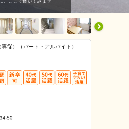
に、ここで働いてみませ
勤専従）（パート・アルバイト）
40
50
60
代活躍
代活躍
代活躍
4-50