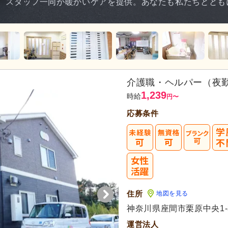
、スタッフ一同が暖かいケアを提供。あなたも私たちととも
介護職・ヘルパー（夜
1,239
時給
円
〜
応募条件
住所
地図を見る
神奈川県座間市栗原中央1-3
運営法人