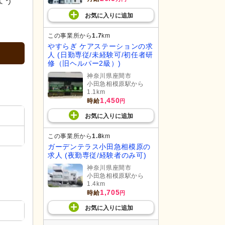
よう
お気に入り
に
追加
この事業所から
1.7
km
やすらぎ ケアステーションの求
人 (日勤専従/未経験可/初任者研
修（旧ヘルパー2級）)
神奈川県座間市
小田急相模原駅から
1.1km
1,450
時給
円
お気に入り
に
追加
この事業所から
1.8
km
ガーデンテラス小田急相模原の
求人 (夜勤専従/経験者のみ可)
神奈川県座間市
小田急相模原駅から
1.4km
1,705
時給
円
お気に入り
に
追加