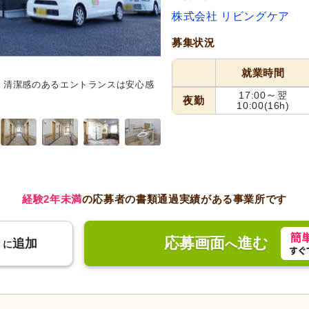
株式会社 リビングケア
募集状況
就業時間
。清潔感のあるエントランスは安心感
共有スペース
清潔で広々とした
～
17:00
翌
んでいます。各テーブルで穏やか
夜勤
10:00
(16h)
しています。
経験2年未満
の応募者の書類通過実績がある事業所です
応募画面
進む
り
追加
へ
に