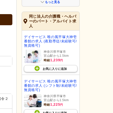
もっと見る
同じ法人の介護職・ヘルパ
ーのパート・アルバイト求
人
デイサービス 唯の風平塚大神壱
番館の求人 (夜勤専従/未経験可/
無資格可)
神奈川県平塚市
宮山駅から1.5km
1,239
時給
円
お気に入り
に
追加
デイサービス 唯の風平塚大神壱
番館の求人 (シフト制/未経験可/
無資格可)
神奈川県平塚市
省令２
宮山駅から1.5km
1,225
時給
円