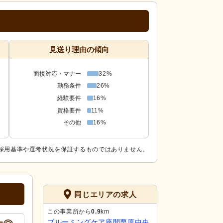
見送り理由の傾向
面接対応・マナー
32%
勤務条件
26%
経験要件
16%
資格要件
11%
その他
16%
採用基準や選考状況を保証するものではありません。
同じエリアの求人
この事業所から
0.9
km
ブルーミングケア座間栗原中央