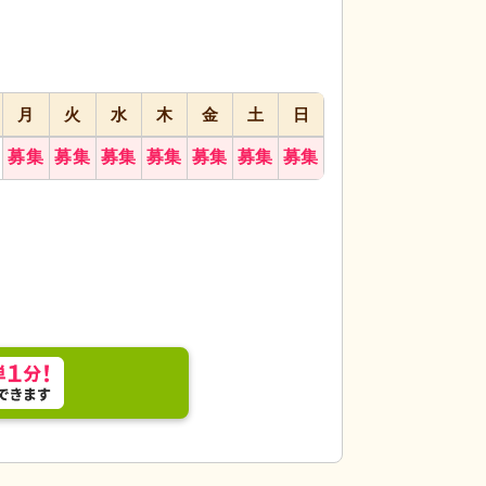
月
火
水
木
金
土
日
食堂では、利用者が明るい雰囲気の中で食事を楽し
居室
明るく清潔な
な会話が交わされ、心地よいコミュニティの場を提供
と保たれています。
募集
募集
募集
募集
募集
募集
募集