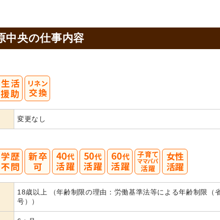
原中央の
仕事内容
変更なし
40
50
60
18歳以上 （年齢制限の理由：労働基準法等による年齢制限（
代活躍
代活躍
代活躍
号））