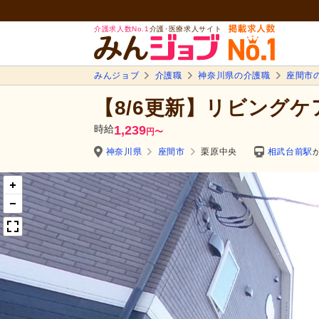
介護求人数No.1
介護･医療求人サイト
みんジョブ
介護職
神奈川県の介護職
座間市
【8/6更新】リビングケ
時給
1,239
円
〜
神奈川県
座間市
栗原中央
相武台前駅
か