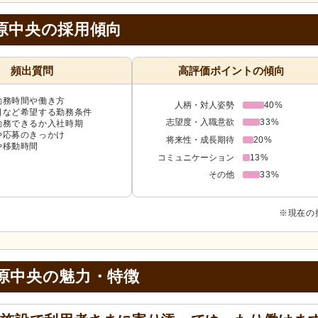
原中央の採用傾向
頻出質問
高評価ポイントの傾向
勤務時間や働き方
人柄・対人姿勢
40%
日など希望する勤務条件
志望度・入職意欲
33%
勤務できるか入社時期
や応募のきっかけ
将来性・成長期待
20%
や移動時間
コミュニケーション
13%
その他
33%
※現在の
原中央の
魅力・特徴