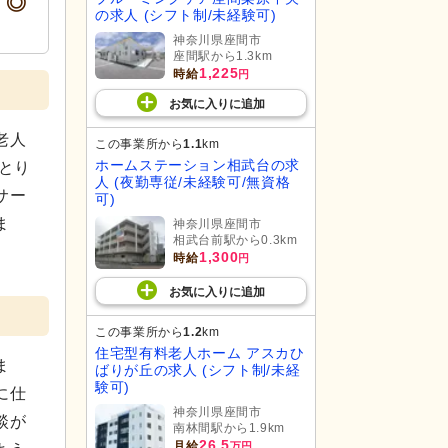
す◎
の求人 (シフト制/未経験可)
神奈川県座間市
座間駅から1.3km
1,225
時給
円
お気に入り
に
追加
老人
この事業所から
1.1
km
ホームステーション相武台の求
とり
人 (夜勤専従/未経験可/無資格
サー
可)
ま
神奈川県座間市
相武台前駅から0.3km
1,300
時給
円
お気に入り
に
追加
この事業所から
1.2
km
住宅型有料老人ホーム アスカひ
ま
ばりが丘の求人 (シフト制/未経
験可)
に仕
神奈川県座間市
談が
南林間駅から1.9km
26.5
月給
万円