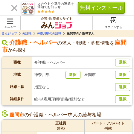
スカウトや選考の連絡を
無料インストール
通知でお知らせ
介護･医療求人サイト
メニュー
ログインする
みんジョブ
介護職
神奈川県の介護職
座間市の介護職求人
介護職・ヘルパー
座間
の求人・転職・募集情報を
市
から探す
職種
介護職・ヘルパー
選択
地域
神奈川県
選択
座間市
選択
路線・駅
指定なし
選択
詳細条件
給与/雇用形態/資格/種別など
選択
座間市
の介護職・ヘルパー求人の給与相場
正社員
パート・アルバイト
(月収)
(時給)