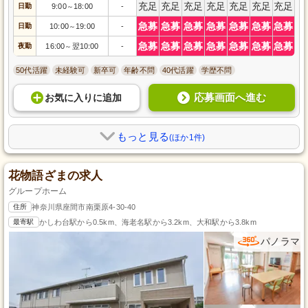
充足
充足
充足
充足
充足
充足
充足
日勤
9:00
18:00
-
～
急募
急募
急募
急募
急募
急募
急募
日勤
10:00
19:00
-
～
急募
急募
急募
急募
急募
急募
急募
夜勤
16:00
翌10:00
-
～
50代活躍
未経験可
新卒可
年齢不問
40代活躍
学歴不問
応募画面へ進む
お気に入り
に
追加
もっと見る
(ほか1件)
花物語ざまの求人
グループホーム
住所
神奈川県座間市南栗原4-30-40
最寄駅
かしわ台駅から0.5km、海老名駅から3.2km、大和駅から3.8km
パノラマ