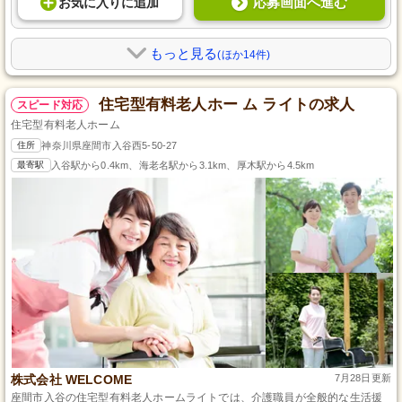
応募画面へ進む
お気に入り
に
追加
もっと見る
(ほか14件)
住宅型有料老人ホー ム ライトの求人
スピード対応
住宅型有料老人ホーム
住所
神奈川県座間市入谷西5-50-27
最寄駅
入谷駅から0.4km、海老名駅から3.1km、厚木駅から4.5km
株式会社 WELCOME
7月28日更新
座間市入谷の住宅型有料老人ホームライトでは、介護職員が全般的な生活援