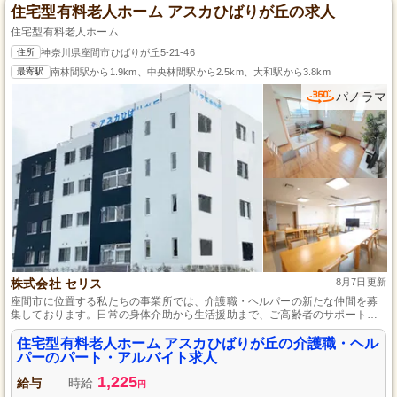
住宅型有料老人ホーム アスカひばりが丘の求人
住宅型有料老人ホーム
住所
神奈川県座間市ひばりが丘5-21-46
最寄駅
南林間駅から1.9km、中央林間駅から2.5km、大和駅から3.8km
パノラマ
株式会社 セリス
8月7日更新
座間市に位置する私たちの事業所では、介護職・ヘルパーの新たな仲間を募
集しております。日常の身体介助から生活援助まで、ご高齢者のサポートを
通じて地域社会に貢献できるやりがいある仕事です。実務経験は不問、時間
外勤務はほぼなく、定時での退勤が可能ですので、プライベートも充実させ
住宅型有料老人ホーム アスカひばりが丘の介護職・ヘル
ながら働けます。
パーのパート・アルバイト求人
1,225
給与
時給
円