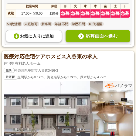
就業時間
休憩
月
火
水
木
金
土
日
急募
急募
急募
急募
急募
急募
急募
夜勤
17:00
翌9:00
120分
～
50代活躍
未経験可
新卒可
年齢不問
学歴不問
40代活躍
応募画面へ進む
お気に入り
に
追加
医療対応住宅ケアホスピス入谷東の求人
住宅型有料老人ホーム
住所
神奈川県座間市入谷東3-56-3
最寄駅
座間駅から0.1km、海老名駅から3.2km、厚木駅から4.7km
パノラマ