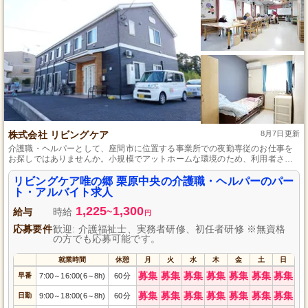
株式会社 リビングケア
8月7日更新
介護職・ヘルパーとして、座間市に位置する事業所での夜勤専従のお仕事を
お探しではありませんか。小規模でアットホームな環境のため、利用者さま
一人ひとりの状態に合わせた丁寧なケアが可能です。未経験の方も、先輩ス
タッフがしっかり指導しますので、安心してスタートできますよ。勤務日数
リビングケア唯の郷 栗原中央の介護職・ヘルパーのパー
の相談が可能なので、あなたのライフスタイルに合った働き方が見つかりま
ト・アルバイト求人
す。
1,225
1,300
給与
時給
~
円
応募要件
歓迎: 介護福祉士、実務者研修、初任者研修 ※無資格
の方でも応募可能です。
就業時間
休憩
月
火
水
木
金
土
日
募集
募集
募集
募集
募集
募集
募集
早番
7:00
16:00(6
8h)
60分
～
～
募集
募集
募集
募集
募集
募集
募集
日勤
9:00
18:00(6
8h)
60分
～
～