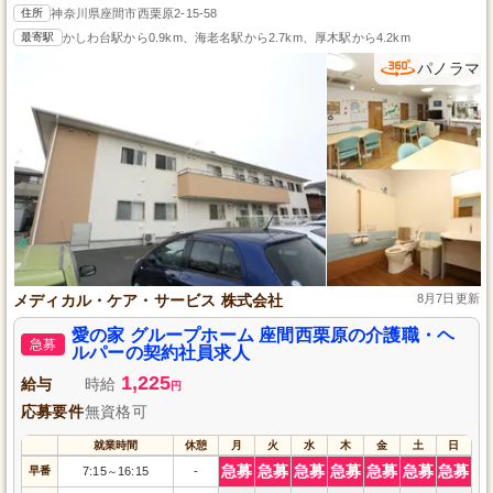
住所
神奈川県座間市西栗原2-15-58
最寄駅
かしわ台駅から0.9km、海老名駅から2.7km、厚木駅から4.2km
パノラマ
メディカル・ケア・サービス 株式会社
8月7日更新
愛の家 グループホーム 座間西栗原の介護職・ヘ
急募
ルパーの契約社員求人
1,225
給与
時給
円
応募要件
無資格可
就業時間
休憩
月
火
水
木
金
土
日
急募
急募
急募
急募
急募
急募
急募
早番
7:15
16:15
-
～