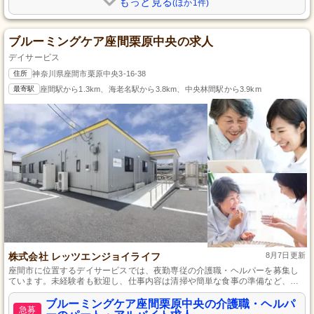
もっと見る
(ほか1件)
ブルーミングケア座間栗原中央の求人
デイサービス
住所
神奈川県座間市栗原中央3-16-38
最寄駅
座間駅から1.3km、海老名駅から3.8km、中央林間駅から3.9km
株式会社 レッツエンジョイライフ
8月7日更新
座間市に位置するデイサービスでは、夜勤専従の介護職・ヘルパーを募集し
ています。未経験者も歓迎し、仕事内容は清掃や簡単な食事の準備など、初
心者でもすぐに慣れられる業務です。さらに、勤務日数の相談が可能なの
で、副業を考えている方にもぴったりです。
ブルーミングケア座間栗原中央の介護職・ヘルパ
急募