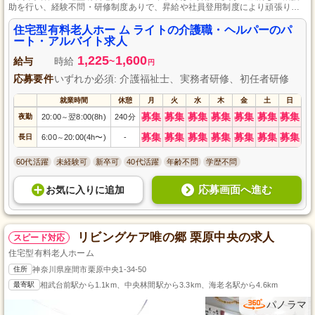
助を行い、経験不問・研修制度ありで、昇給や社員登用制度により頑張りが
評価されます。
住宅型有料老人ホー ム ライトの介護職・ヘルパーのパ
ート・アルバイト求人
1,225
1,600
給与
時給
~
円
応募要件
いずれか必須: 介護福祉士、実務者研修、初任者研修
就業時間
休憩
月
火
水
木
金
土
日
募集
募集
募集
募集
募集
募集
募集
夜勤
20:00
翌8:00(8h)
240分
～
募集
募集
募集
募集
募集
募集
募集
長日
6:00
20:00(4h〜)
-
～
60代活躍
未経験可
新卒可
40代活躍
年齢不問
学歴不問
応募画面へ進む
お気に入り
に
追加
リビングケア唯の郷 栗原中央の求人
スピード対応
住宅型有料老人ホーム
住所
神奈川県座間市栗原中央1-34-50
最寄駅
相武台前駅から1.1km、中央林間駅から3.3km、海老名駅から4.6km
パノラマ