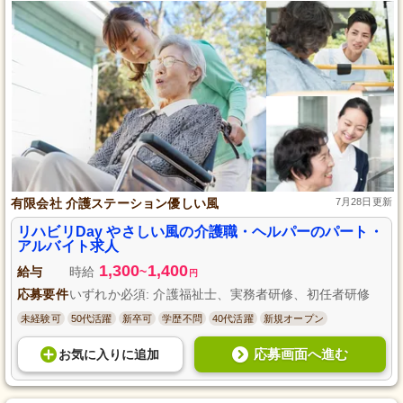
有限会社 介護ステーション優しい風
7月28日更新
リハビリDay やさしい風の介護職・ヘルパーのパート・
アルバイト求人
1,300
1,400
給与
時給
~
円
応募要件
いずれか必須: 介護福祉士、実務者研修、初任者研修
未経験可
50代活躍
新卒可
学歴不問
40代活躍
新規オープン
応募画面へ進む
お気に入り
に
追加