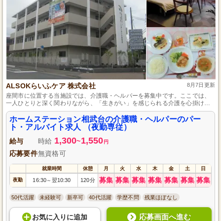
ALSOKらいふケア 株式会社
8月7日更新
座間市に位置する当施設では、介護職・ヘルパーを募集中です。ここでは、
一人ひとりと深く関わりながら、「生きがい」を感じられる介護を心掛けて
います。ご利用者さまの小さな喜びを大切にし、その瞬間瞬間を共に楽しむ
ことができます。未経験から始める方も歓迎しており、夜勤専従で日中は自
ホームステーション相武台の介護職・ヘルパーのパー
由に過ごせる点も魅力の一つです。
ト・アルバイト求人 （夜勤専従）
1,300
1,550
給与
時給
~
円
応募要件
無資格可
就業時間
休憩
月
火
水
木
金
土
日
募集
募集
募集
募集
募集
募集
募集
夜勤
16:30
翌10:30
120分
～
50代活躍
未経験可
新卒可
40代活躍
学歴不問
残業ほぼなし
応募画面へ進む
お気に入り
に
追加