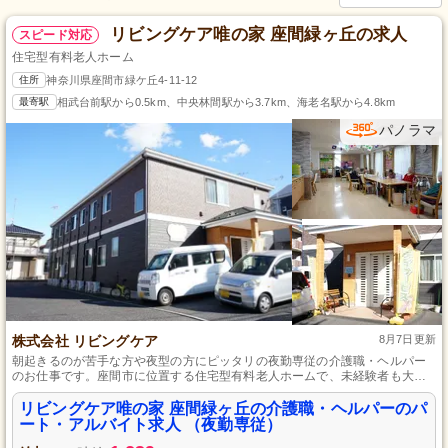
リビングケア唯の家 座間緑ヶ丘の求人
スピード対応
住宅型有料老人ホーム
住所
神奈川県座間市緑ケ丘4-11-12
最寄駅
相武台前駅から0.5km、中央林間駅から3.7km、海老名駅から4.8km
パノラマ
株式会社 リビングケア
8月7日更新
朝起きるのが苦手な方や夜型の方にピッタリの夜勤専従の介護職・ヘルパー
のお仕事です。座間市に位置する住宅型有料老人ホームで、未経験者も大歓
迎。夜間の時間を活用して、高齢者の方々の安心と安全を支えましょう。安
定した勤務地で新しいキャリアを築く絶好のチャンスです。
リビングケア唯の家 座間緑ヶ丘の介護職・ヘルパーのパ
ート・アルバイト求人 （夜勤専従）