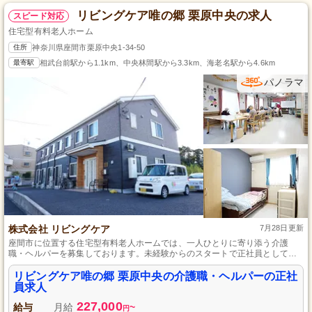
リビングケア唯の郷 栗原中央の求人
スピード対応
住宅型有料老人ホーム
住所
神奈川県座間市栗原中央1-34-50
最寄駅
相武台前駅から1.1km、中央林間駅から3.3km、海老名駅から4.6km
パノラマ
株式会社 リビングケア
7月28日更新
座間市に位置する住宅型有料老人ホームでは、一人ひとりに寄り添う介護
職・ヘルパーを募集しております。未経験からのスタートで正社員として活
躍でき、昇給・賞与といった待遇面での頑張りがきちんと反映されます。日
常生活を支えるやりがいを感じながら、ご利用者さまとの温かい関係を築い
リビングケア唯の郷 栗原中央の介護職・ヘルパーの正社
ていきませんか。
員求人
227,000
給与
月給
~
円