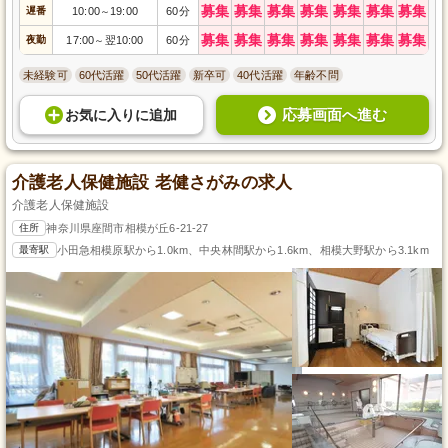
募集
募集
募集
募集
募集
募集
募集
遅番
10:00
19:00
60分
～
募集
募集
募集
募集
募集
募集
募集
夜勤
17:00
翌10:00
60分
～
未経験可
60代活躍
50代活躍
新卒可
40代活躍
年齢不問
応募画面へ進む
お気に入り
に
追加
介護老人保健施設 老健さがみの求人
介護老人保健施設
住所
神奈川県座間市相模が丘6-21-27
最寄駅
小田急相模原駅から1.0km、中央林間駅から1.6km、相模大野駅から3.1km