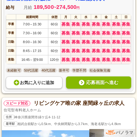
189,500
274,500
給与
月給
~
円
就業時間
休憩
月
火
水
木
金
土
日
募集
募集
募集
募集
募集
募集
募集
早番
7:00
15:30
60分
～
募集
募集
募集
募集
募集
募集
募集
早番
7:30
16:00
60分
～
募集
募集
募集
募集
募集
募集
募集
日勤
8:00
16:30
60分
～
募集
募集
募集
募集
募集
募集
募集
日勤
8:45
17:15
60分
～
募集
募集
募集
募集
募集
募集
募集
夜勤
16:45
翌9:00
120分
～
未経験可
50代活躍
40代活躍
新卒可
学歴不問
社会保険完備
応募画面へ進む
お気に入り
に
追加
リビングケア唯の家 座間緑ヶ丘の求人
スピード対応
住宅型有料老人ホーム
住所
神奈川県座間市緑ケ丘4-11-12
最寄駅
相武台前駅から0.5km、中央林間駅から3.7km、海老名駅から4.8km
パノラマ