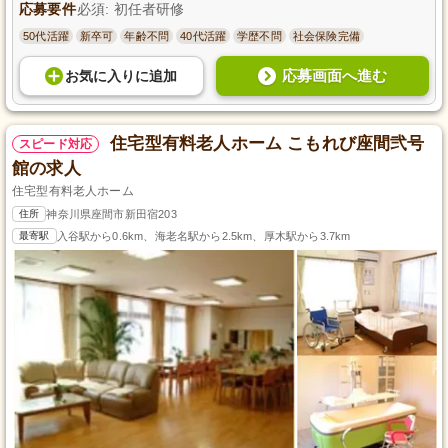
応募要件
必須: 初任者研修
50代活躍
新卒可
年齢不問
40代活躍
学歴不問
社会保険完備
応募画面へ進む
お気に入り
に
追加
住宅型有料老人ホーム こもれび座間弐号
スピード対応
館の求人
住宅型有料老人ホーム
住所
神奈川県座間市新田宿203
最寄駅
入谷駅から0.6km、海老名駅から2.5km、厚木駅から3.7km