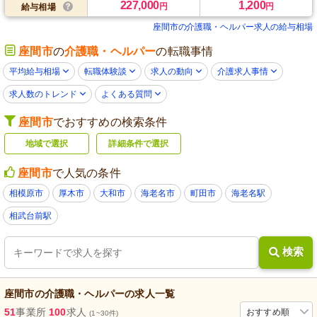
227,000
1,200
円
円
給与相場
座間市の介護職・ヘルパー求人の給与相場
座間市
の
介護職・ヘルパー
の転職事情
平均給与相場
転職体験談
求人の動向
介護求人事情
求人数のトレンド
よくある質問
座間市
でおすすめの検索条件
地域で選択
詳細条件で選択
座間市
で人気の条件
相模原市
厚木市
大和市
海老名市
町田市
海老名駅
相武台前駅
検索
座間市
の
介護職・ヘルパー
の求人一覧
51
事業所
100
求人
おすすめ順
(1~30件)