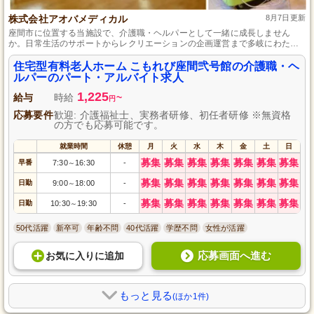
株式会社アオバメディカル
8月7日更新
座間市に位置する当施設で、介護職・ヘルパーとして一緒に成長しません
か。日常生活のサポートからレクリエーションの企画運営まで多岐にわたる
業務を経験でき、活躍できる分野を見つけ出すことができます。勤務日数は
相談に応じ、資格取得の支援も積極的に行っています。夜勤や残業には手当
住宅型有料老人ホーム こもれび座間弐号館の介護職・ヘ
てがあり、安定した収入を目指せる環境です。
ルパーのパート・アルバイト求人
1,225
給与
時給
~
円
応募要件
歓迎: 介護福祉士、実務者研修、初任者研修 ※無資格
の方でも応募可能です。
就業時間
休憩
月
火
水
木
金
土
日
募集
募集
募集
募集
募集
募集
募集
早番
7:30
16:30
-
～
募集
募集
募集
募集
募集
募集
募集
日勤
9:00
18:00
-
～
募集
募集
募集
募集
募集
募集
募集
日勤
10:30
19:30
-
～
50代活躍
新卒可
年齢不問
40代活躍
学歴不問
女性が活躍
応募画面へ進む
お気に入り
に
追加
もっと見る
(ほか1件)