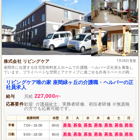
株式会社 リビングケア
7月28日更新
座間市に位置する住宅型有料老人ホームで介護職・ヘルパー正社員を募集し
ています。プライベートな空間とアクティブに過ごせる共有スペースの両方
が利用者さまの自立を支え、小規模で家族のような暖かい雰囲気が魅力で
す。未経験者歓迎、先輩スタッフがしっかりサポートするので安心してスタ
リビングケア唯の家 座間緑ヶ丘の介護職・ヘルパーの正
ートできます。豊富な福利厚生もご用意しています。
社員求人
227,000
給与
月給
~
円
応募要件
歓迎: 介護福祉士、実務者研修、初任者研修 ※無資格
の方でも応募可能です。
就業時間
休憩
月
火
水
木
金
土
日
募集
募集
募集
募集
募集
募集
募集
早番
7:00
16:00
60分
～
募集
募集
募集
募集
募集
募集
募集
日勤
9:00
18:00
60分
～