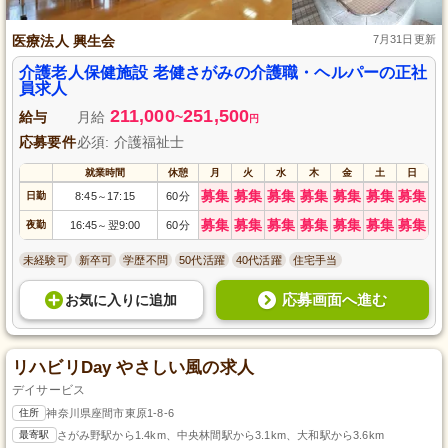
医療法人 興生会
7月31日更新
介護老人保健施設 老健さがみの介護職・ヘルパーの正社
員求人
211,000
251,500
給与
月給
~
円
応募要件
必須: 介護福祉士
就業時間
休憩
月
火
水
木
金
土
日
募集
募集
募集
募集
募集
募集
募集
日勤
8:45
17:15
60分
～
募集
募集
募集
募集
募集
募集
募集
夜勤
16:45
翌9:00
60分
～
未経験可
新卒可
学歴不問
50代活躍
40代活躍
住宅手当
応募画面へ進む
お気に入り
に
追加
リハビリDay やさしい風の求人
デイサービス
住所
神奈川県座間市東原1-8-6
最寄駅
さがみ野駅から1.4km、中央林間駅から3.1km、大和駅から3.6km