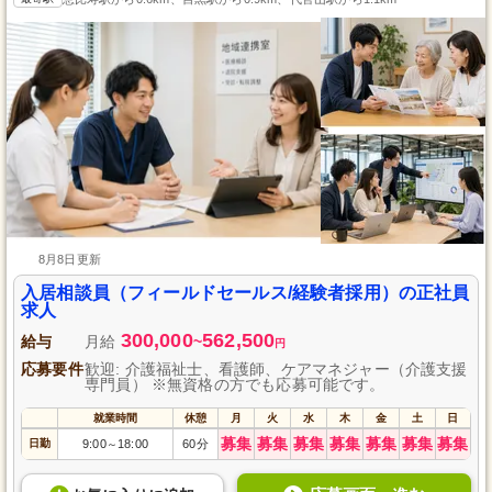
8月8日更新
入居相談員（フィールドセールス/経験者採用）の正社員
求人
300,000
562,500
給与
月給
~
円
応募要件
歓迎: 介護福祉士、看護師、ケアマネジャー（介護支援
専門員） ※無資格の方でも応募可能です。
就業時間
休憩
月
火
水
木
金
土
日
募集
募集
募集
募集
募集
募集
募集
日勤
9:00
18:00
60分
～