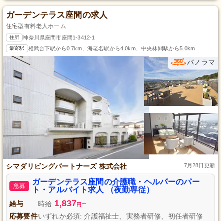
ガーデンテラス座間の求人
住宅型有料老人ホーム
住所
神奈川県座間市座間1-3412-1
最寄駅
相武台下駅から0.7km、海老名駅から4.0km、中央林間駅から5.0km
パノラマ
シマダリビングパートナーズ 株式会社
7月28日更新
ガーデンテラス座間の介護職・ヘルパーのパー
急募
ト・アルバイト求人 （夜勤専従）
1,837
給与
時給
~
円
応募要件
いずれか必須: 介護福祉士、実務者研修、初任者研修