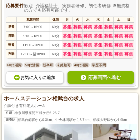
応募要件
歓迎: 介護福祉士、実務者研修、初任者研修 ※無資格
の方でも応募可能です。
就業時間
休憩
月
火
水
木
金
土
日
募集
募集
募集
募集
募集
募集
募集
早番
7:00
16:00
60分
～
募集
募集
募集
募集
募集
募集
募集
日勤
9:00
18:00
60分
～
募集
募集
募集
募集
募集
募集
募集
遅番
11:00
20:00
60分
～
募集
募集
募集
募集
募集
募集
募集
夜勤
17:00
翌10:00
60分
～
60代活躍
50代活躍
新卒可
未経験可
40代活躍
学歴不問
応募画面へ進む
お気に入り
に
追加
ホームステーション相武台の求人
介護付き有料老人ホーム
住所
神奈川県座間市緑ケ丘6-26-7
最寄駅
相武台前駅から0.3km、中央林間駅から3.7km、相模大野駅から4.9km