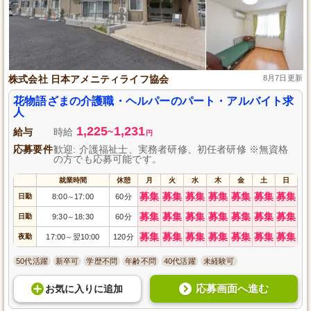
株式会社 日本アメニティライフ協会
8月7日更新
花物語ざまの介護職・ヘルパーのパート・アルバイト求
人
1,225
1,231
給与
時給
~
円
応募要件
歓迎: 介護福祉士、実務者研修、初任者研修 ※無資格
の方でも応募可能です。
就業時間
休憩
月
火
水
木
金
土
日
募集
募集
募集
募集
募集
募集
募集
日勤
8:00
17:00
60分
～
募集
募集
募集
募集
募集
募集
募集
日勤
9:30
18:30
60分
～
募集
募集
募集
募集
募集
募集
募集
夜勤
17:00
翌10:00
120分
～
50代活躍
新卒可
学歴不問
年齢不問
40代活躍
未経験可
応募画面へ進む
お気に入り
に
追加