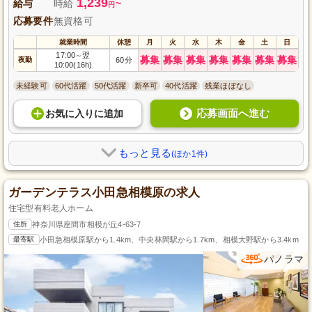
1,239
給与
時給
~
円
応募要件
無資格可
就業時間
休憩
月
火
水
木
金
土
日
17:00
翌
～
募集
募集
募集
募集
募集
募集
募集
夜勤
60分
10:00(16h)
未経験可
60代活躍
50代活躍
新卒可
40代活躍
残業ほぼなし
応募画面へ進む
お気に入り
に
追加
もっと見る
(ほか1件)
ガーデンテラス小田急相模原の求人
住宅型有料老人ホーム
住所
神奈川県座間市相模が丘4-63-7
最寄駅
小田急相模原駅から1.4km、中央林間駅から1.7km、相模大野駅から3.4km
パノラマ