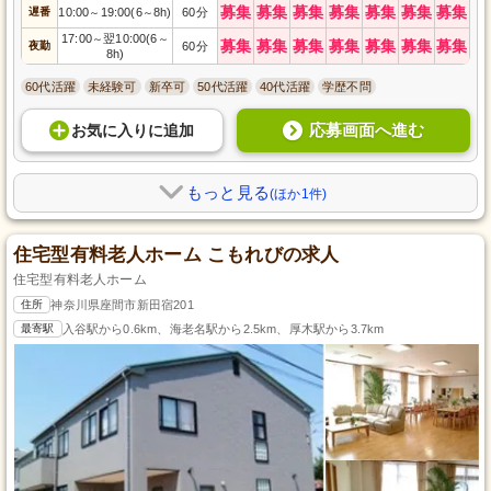
募集
募集
募集
募集
募集
募集
募集
遅番
10:00
19:00(6
8h)
60分
～
～
17:00
翌10:00(6
～
～
募集
募集
募集
募集
募集
募集
募集
夜勤
60分
8h)
60代活躍
未経験可
新卒可
50代活躍
40代活躍
学歴不問
応募画面へ進む
お気に入り
に
追加
もっと見る
(ほか1件)
住宅型有料老人ホーム こもれびの求人
住宅型有料老人ホーム
住所
神奈川県座間市新田宿201
最寄駅
入谷駅から0.6km、海老名駅から2.5km、厚木駅から3.7km