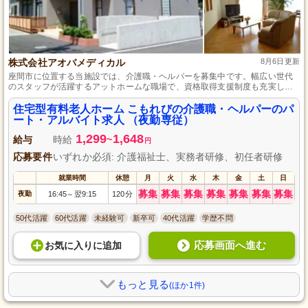
株式会社アオバメディカル
8月6日更新
座間市に位置する当施設では、介護職・ヘルパーを募集中です。幅広い世代
のスタッフが活躍するアットホームな職場で、資格取得支援制度も充実して
おり、スキルアップを目指しながら長く働ける環境が整っています。地域に
根ざした施設で、あなたの経験を活かし、利用者さまの毎日をサポートしま
住宅型有料老人ホーム こもれびの介護職・ヘルパーのパ
せんか？
ート・アルバイト求人 （夜勤専従）
1,299
1,648
給与
時給
~
円
応募要件
いずれか必須: 介護福祉士、実務者研修、初任者研修
就業時間
休憩
月
火
水
木
金
土
日
募集
募集
募集
募集
募集
募集
募集
夜勤
16:45
翌9:15
120分
～
50代活躍
60代活躍
未経験可
新卒可
40代活躍
学歴不問
応募画面へ進む
お気に入り
に
追加
もっと見る
(ほか1件)