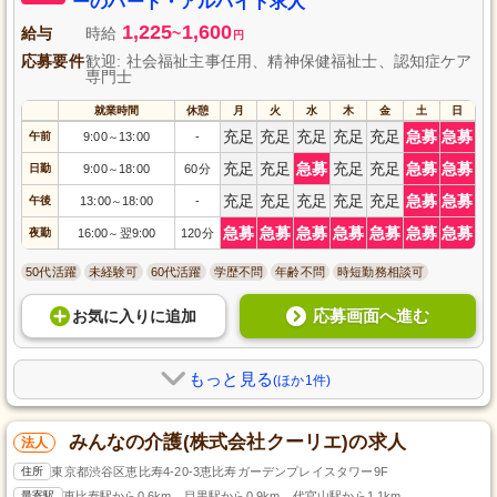
ーのパート・アルバイト求人
1,225
1,600
給与
時給
~
円
応募要件
歓迎: 社会福祉主事任用、精神保健福祉士、認知症ケア
専門士
就業時間
休憩
月
火
水
木
金
土
日
充足
充足
充足
充足
充足
急募
急募
午前
9:00
13:00
-
～
充足
充足
急募
充足
充足
急募
急募
日勤
9:00
18:00
60分
～
充足
充足
充足
充足
充足
急募
急募
午後
13:00
18:00
-
～
急募
急募
急募
急募
急募
急募
急募
夜勤
16:00
翌9:00
120分
～
50代活躍
未経験可
60代活躍
学歴不問
年齢不問
時短勤務相談可
応募画面へ進む
お気に入り
に
追加
もっと見る
(ほか1件)
みんなの介護(株式会社クーリエ)の求人
法人
住所
東京都渋谷区恵比寿4-20-3恵比寿ガーデンプレイスタワー9F
最寄駅
恵比寿駅から0.6km、目黒駅から0.9km、代官山駅から1.1km