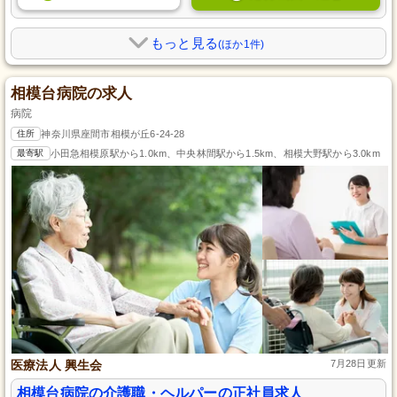
もっと見る
(ほか1件)
相模台病院の求人
病院
住所
神奈川県座間市相模が丘6-24-28
最寄駅
小田急相模原駅から1.0km、中央林間駅から1.5km、相模大野駅から3.0km
医療法人 興生会
7月28日更新
相模台病院の介護職・ヘルパーの正社員求人