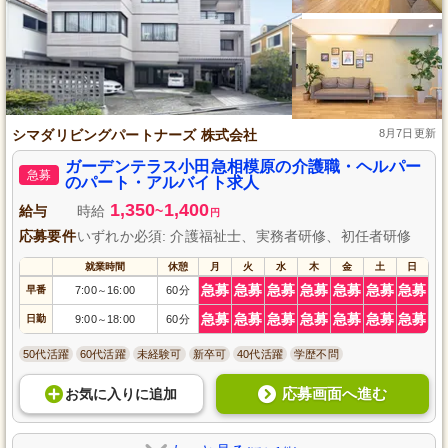
シマダリビングパートナーズ 株式会社
8月7日更新
ガーデンテラス小田急相模原の介護職・ヘルパー
急募
のパート・アルバイト求人
1,350
1,400
給与
時給
~
円
応募要件
いずれか必須: 介護福祉士、実務者研修、初任者研修
就業時間
休憩
月
火
水
木
金
土
日
急募
急募
急募
急募
急募
急募
急募
早番
7:00
16:00
60分
～
急募
急募
急募
急募
急募
急募
急募
日勤
9:00
18:00
60分
～
50代活躍
60代活躍
未経験可
新卒可
40代活躍
学歴不問
応募画面へ進む
お気に入り
に
追加