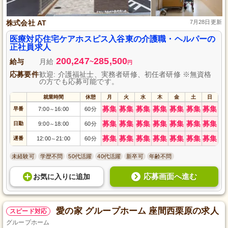
株式会社 AT
7月28日更新
医療対応住宅ケアホスピス入谷東の介護職・ヘルパーの
正社員求人
200,247
285,500
給与
月給
~
円
応募要件
歓迎: 介護福祉士、実務者研修、初任者研修 ※無資格
の方でも応募可能です。
就業時間
休憩
月
火
水
木
金
土
日
募集
募集
募集
募集
募集
募集
募集
早番
7:00
16:00
60分
～
募集
募集
募集
募集
募集
募集
募集
日勤
9:00
18:00
60分
～
募集
募集
募集
募集
募集
募集
募集
遅番
12:00
21:00
60分
～
未経験可
学歴不問
50代活躍
40代活躍
新卒可
年齢不問
応募画面へ進む
お気に入り
に
追加
愛の家 グループホーム 座間西栗原の求人
スピード対応
グループホーム