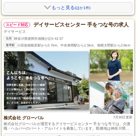
もっと見る
(ほか1件)
デイサービスセンター 手をつな号の求人
スピード対応
デイサービス
住所
神奈川県座間市相模が丘5-41-57
最寄駅
小田急相模原駅から0.7km、中央林間駅から1.5km、相模大野駅から2.6km
株式会社 グローバル
7月30日更新
株式会社グローバルが運営するデイサービスセンター 手をつな号では、介護
職・ヘルパーのパート・アルバイトを募集しています。勤務地は神奈川県座
間市で、未経験でも大歓迎です。和やかな雰囲気の職場で、利用者様に寄り