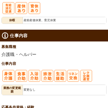
有
休暇
産前産後休業、育児休業
給消化促進
仕事内容
募集職種
介護職・ヘルパー
仕事内容
レク企画・運
業務の変更範
変更なし
囲
営
応募条件
資格・経験