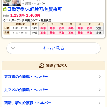
介護職・ヘルパー
日勤専従/未経験可/無資格可
1,230
1,460
時給
円
円
〜
ウエルガーデン伊興園のシフト募集状況
就業時間
休憩
月
火
水
木
金
土
日
日勤
8:30
～
17:30
60
分
募集
募集
募集
募集
募集
募集
定休
日勤
9:10
～
18:10
60
分
募集
募集
募集
募集
募集
募集
定休
もっと見る
関連する求人
東京都の介護職・ヘルパー
足立区の介護職・ヘルパー
西新井駅の介護職・ヘルパー