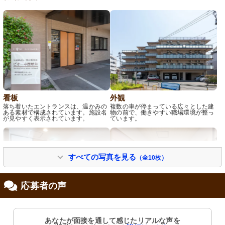
看板
外観
落ち着いたエントランスは、温かみの
複数の車が停まっている広々とした建
ある素材で構成されています。施設名
物の前で、働きやすい職場環境が整っ
が見やすく表示されています。
ています。
すべての写真を見る
（全10枚）
応募者の声
エントランス
廊下
あなたが面接を通して感じたリアルな声を
車椅子もスムーズに通れる広々とした
明るく広々とした廊下は、快適な移動