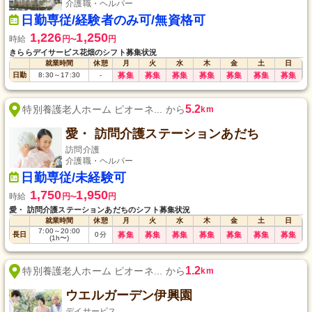
介護職・ヘルパー
日勤専従/経験者のみ可/無資格可
1,226
1,250
時給
円
円
〜
きららデイサービス花畑のシフト募集状況
就業時間
休憩
月
火
水
木
金
土
日
日勤
8:30
～
17:30
-
募集
募集
募集
募集
募集
募集
募集
5.2
特別養護老人ホーム ピオーネ... から
km
愛・ 訪問介護ステーションあだち
訪問介護
介護職・ヘルパー
日勤専従/未経験可
1,750
1,950
時給
円
円
〜
愛・ 訪問介護ステーションあだちのシフト募集状況
就業時間
休憩
月
火
水
木
金
土
日
7:00
～
20:00
長日
0
分
募集
募集
募集
募集
募集
募集
募集
(1h〜)
1.2
特別養護老人ホーム ピオーネ... から
km
ウエルガーデン伊興園
デイサービス