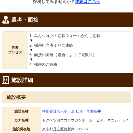
投稿してみませんか？
詳細はこちら
出入り口です。明るく開放的な空間で
が可能です。掲示物が彩りを添えてい
利用しやすくなっています。
ます。
選考・面接
1. みんジョブの応募フォームからご応募
▼
2. 採用担当者よりご連絡
選考
▼
プロセス
3. 面接の実施（場合によって複数回）
▼
ラウンジ
リビング
4. 採用のご連絡
自然光が入る広々としたスペースで
自然光が入る明るい空間です。広々と
す。椅子に座ってゆったりと過ごすこ
したテーブルでゆったりと過ごせま
とができます。
す。
施設詳細
施設概要
施設名称
特別養護老人ホーム ピオーネ西新井
カナ名称
トクベツヨウゴロウジンホーム ピオーネニシアライ
施設所在地
東京都足立区西新井1-33-15