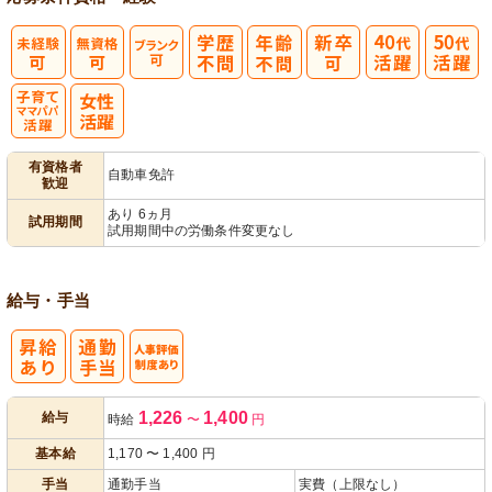
子育てママパ
有資格者
自動車免許
歓迎
パ活躍
あり 6ヵ月
試用期間
試用期間中の労働条件変更なし
給与・手当
人事評価制度
1,226
1,400
給与
時給
〜
円
あり
基本給
1,170
〜
1,400
円
手当
通勤手当
実費（上限なし）