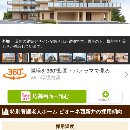
外観
最新の建築デザインが施された建物です。青空の下、機能性と美
しさが融合しています。
職場を360°動画・パノラマで見る
Wi-fi環境推奨
応募画面
進む
へ
お気に入り
特別養護老人ホーム ピオーネ西新井の採用傾向
採用温度