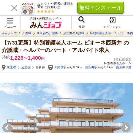
スカウトや選考の連絡を
無料インストール
通知でお知らせ
介護･医療求人サイト
メニュー
検索
ログインする
みんジョブ
介護職
東京都の介護職
足立区の介護職
特別養護老人ホーム ピオーネ
【7/31更新】特別養護老人ホーム ピオーネ西新井
の
介護職・ヘルパーのパート・アルバイト求人
時給
1,226
1,400
〜
円
7月31日更新
特別養護老人ホーム
東京都
足立区
西新井
大師前駅
から0.3km
西新井駅
から0.8km
西新井大師
Yo
自由