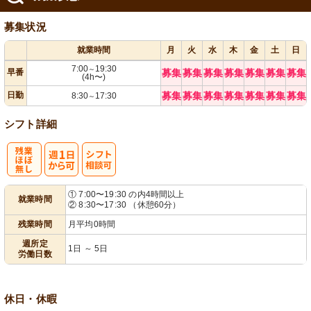
募集状況
就業時間
月
火
水
木
金
土
日
7:00
19:30
～
早番
募集
募集
募集
募集
募集
募集
募集
(4h〜)
日勤
募集
募集
募集
募集
募集
募集
募集
8:30
17:30
～
シフト詳細
残
週
シ
① 7:00〜19:30 の内4時間以上
就業時間
② 8:30〜17:30 （休憩60分）
業ほぼなし
1日から可
フト相談可
残業時間
月平均0時間
週所定
1日 ～ 5日
労働日数
休日・休暇