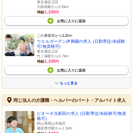
東京都足立区
大師前駅から0.8km
1,230
時給
円
お気に入り
に
追加
この事業所から
1.2
km
ウエルガーデン伊興園の求人 (日勤専従/未経験
可/無資格可)
東京都足立区
竹ノ塚駅から0.7km
1,230
時給
円
お気に入り
に
追加
もっと見る
同じ法人の介護職・ヘルパーのパート・アルバイト求人
ピオーネ当新田の求人 (日勤専従/未経験可/無資
格可)
岡山県岡山市南区
備前西市駅から1.1km