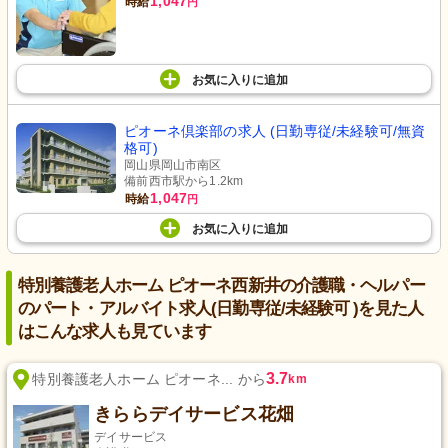
1,047
時給
円
お気に入り
に
追加
ピオーネ倶楽部の求人 (日勤専従/未経験可/無資
格可)
岡山県岡山市南区
備前西市駅から1.2km
1,047
時給
円
お気に入り
に
追加
特別養護老人ホーム ピオーネ西新井の介護職・ヘルパー
のパート・アルバイト求人(日勤専従/未経験可 )を見た人
はこんな求人も見ています
3.7
特別養護老人ホーム ピオーネ... から
km
きららデイサービス花畑
デイサービス