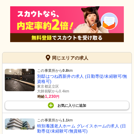
同じエリアの求人
この事業所から
0.8
km
別邸はつね西新井の求人 (日勤専従/未経験可/無
資格可)
東京都足立区
大師前駅から0.4km
1,230
時給
円
お気に入り
に
追加
この事業所から
1.1
km
特別養護老人ホーム グレイスホームの求人 (日
勤専従/未経験可/無資格可)