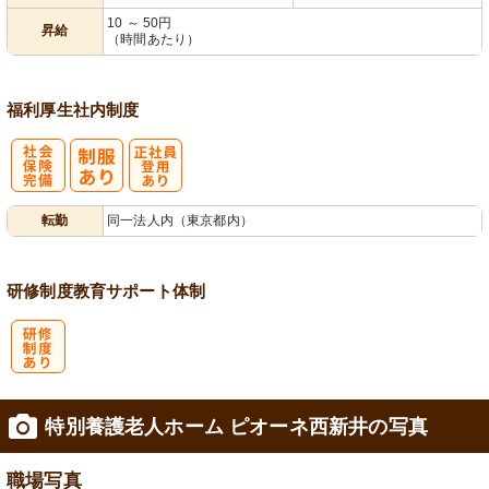
10 ～ 50円
昇給
（時間あたり）
福利厚生
社内制度
社
正社員登用あ
転勤
同一法人内（東京都内）
会保険完備
り
研修制度
教育
サポート体制
研
特別養護老人ホーム ピオーネ西新井の写真
修制度あり
職場写真