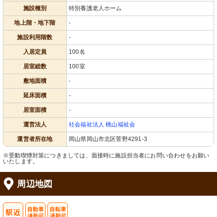
居室
居室
施設種別
特別養護老人ホーム
広々とした明るい居室です。ゆったり
窓から自然光が差し込む、ベッドが備
と過ごせる環境が整っています。
わった明るい居室です。カーテンでプ
ライバシーも確保できます。
地上階・地下階
-
施設利用階数
-
入居定員
100名
居室総数
100室
敷地面積
-
延床面積
-
居室面積
-
居室
居室
落ち着いた雰囲気がある居室です。ベ
広々とした居室は、落ち着いた雰囲気
運営法人
社会福祉法人 桃山福祉会
ッドサイドには緊急コールボタンが備
でリラックスできる空間です。看護や
わっており、安心して過ごせます。
ケアに理想的な環境が整っています。
運営者所在地
岡山県岡山市北区菅野4291-3
※受動喫煙対策につきましては、面接時に施設担当者にお問い合わせをお願い
いたします。
周辺地図