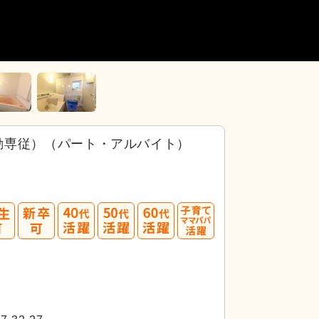
勤専従）（パート・アルバイト）
40
50
60
代活躍
代活躍
代活躍