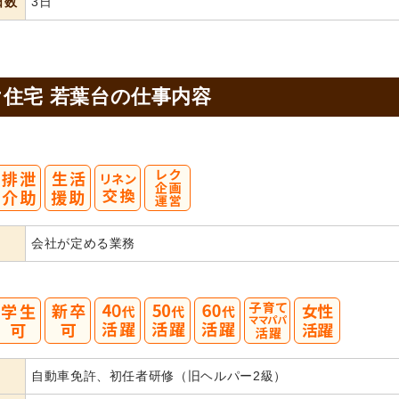
日数
3日
住宅 若葉台の
仕事内容
会社が定める業務
40
50
60
自動車免許、初任者研修（旧ヘルパー2級）
代活躍
代活躍
代活躍