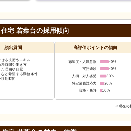
住宅 若葉台の採用傾向
頻出質問
高評価ポイントの傾向
かせる技術やスキル
志望度・入職意欲
40%
勤務時間や働き方
実務経験
40%
った理由や背景
日など希望する勤務条件
人柄・対人姿勢
30%
や移動時間
特定業務対応力
20%
資格・免許
10%
※現在の