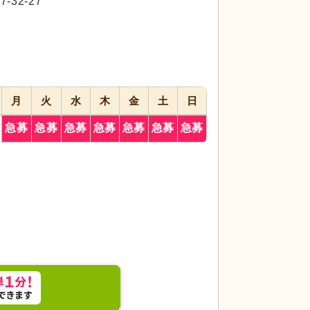
32-27
月
火
水
木
金
土
日
し込むダイニングルームです。こちらで食事やコミ
居室
個々のプライ
きます。
たい方に適していま
急募
急募
急募
急募
急募
急募
急募
ごしいただけます。