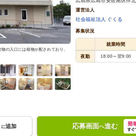
広島県広島市安佐南区伴北7-
運営法人
社会福祉法人 ぐくる
募集状況
就業時間
建物の入口には植物が配されており、
共有スペース
窓から自然光が差
ュニケーションを楽しむことがで
～
夜勤
18:00
翌9:00
応募画面
進む
り
追加
へ
に