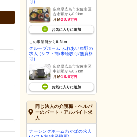
可)
広島県広島市安佐南区
古市駅から0.9km
20.9
月給
万円
お気に入り
に
追加
この事業所から
8.3
km
グループホーム ふれあい東野の
求人 (シフト制/未経験可/無資格
可)
広島県広島市安佐南区
中筋駅から0.7km
18.6
月給
万円
お気に入り
に
追加
同じ法人の介護職・ヘルパ
ーのパート・アルバイト求
人
ナーシングホームわかばの求人
(シフト制/未経験可)