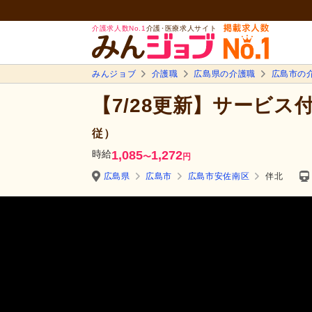
介護求人数No.1
介護･医療求人サイト
みんジョブ
介護職
広島県の介護職
広島市の
【7/28更新】サービス
従）
時給
1,085
1,272
〜
円
広島県
広島市
広島市安佐南区
伴北