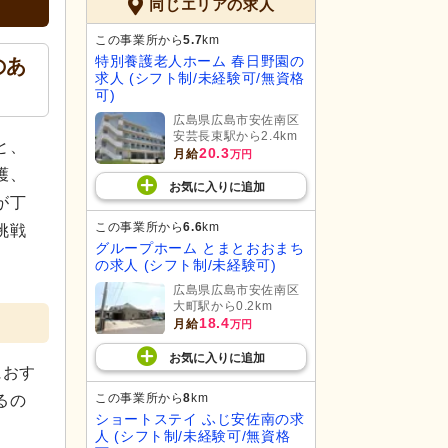
同じエリアの求人
この事業所から
5.7
km
特別養護老人ホーム 春日野園の
のあ
求人 (シフト制/未経験可/無資格
可)
広島県広島市安佐南区
安芸長束駅から2.4km
と、
20.3
月給
万円
護、
お気に入り
に
追加
が丁
この事業所から
6.6
km
挑戦
グループホーム とまとおおまち
の求人 (シフト制/未経験可)
広島県広島市安佐南区
大町駅から0.2km
18.4
月給
万円
お気に入り
に
追加
におす
この事業所から
8
km
るの
ショートステイ ふじ安佐南の求
人 (シフト制/未経験可/無資格