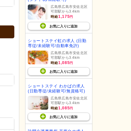
広島県広島市安佐北区
可部駅から3.4km
1,175
時給
円
お気に入り
に
追加
ショートステイ虹の求人 (日勤
専従/未経験可/自動車免許)
広島県広島市安佐北区
可部駅から3.4km
1,085
時給
円
お気に入り
に
追加
ショートステイ わかばの求人
(日勤専従/未経験可/無資格可)
広島県広島市安佐北区
可部駅から3.4km
1,085
時給
円
お気に入り
に
追加