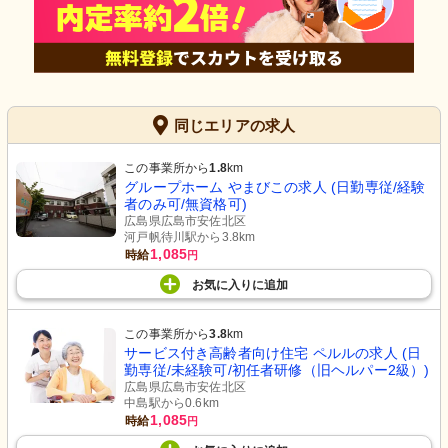
同じエリアの求人
この事業所から
1.8
km
グループホーム やまびこの求人 (日勤専従/経験
者のみ可/無資格可)
広島県広島市安佐北区
河戸帆待川駅から3.8km
1,085
時給
円
お気に入り
に
追加
この事業所から
3.8
km
サービス付き高齢者向け住宅 ペルルの求人 (日
勤専従/未経験可/初任者研修（旧ヘルパー2級）)
広島県広島市安佐北区
中島駅から0.6km
1,085
時給
円