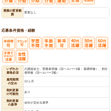
利
業務の変更範
変更なし
囲
用者宅訪問
応募条件
資格・経験
子育てママパ
いずれか
介護福祉士、実務者研修（旧ヘルパー1級・基礎研修）、初任
資格必須
者研修（旧ヘルパー2級）
パ活躍
雇用期間
12ヵ月
の定め
契約更新
あり
の可能性
契約更新
会社が定める基準
の基準