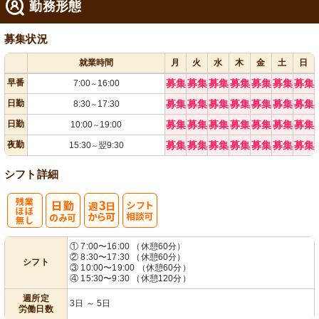
勤務形態
募集状況
就業時間
月
火
水
木
金
土
日
早番
募集
募集
募集
募集
募集
募集
募集
7:00
16:00
～
日勤
募集
募集
募集
募集
募集
募集
募集
8:30
17:30
～
日勤
募集
募集
募集
募集
募集
募集
募集
10:00
19:00
～
夜勤
募集
募集
募集
募集
募集
募集
募集
15:30
翌9:30
～
シフト詳細
残
週
シ
① 7:00〜16:00 （休憩60分）
② 8:30〜17:30 （休憩60分）
シフト
業ほぼなし
3日から可
フト相談可
③ 10:00〜19:00 （休憩60分）
④ 15:30〜9:30 （休憩120分）
週所定
3日 ～ 5日
労働日数