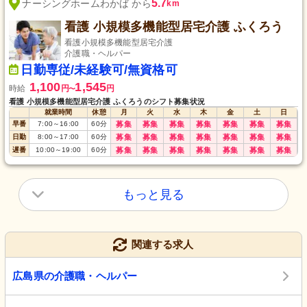
5.7
ナーシングホームわかば から
km
看護 小規模多機能型居宅介護 ふくろう
看護小規模多機能型居宅介護
介護職・ヘルパー
日勤専従/未経験可/無資格可
1,100
1,545
時給
円
円
〜
看護 小規模多機能型居宅介護 ふくろうのシフト募集状況
就業時間
休憩
月
火
水
木
金
土
日
早番
7:00
～
16:00
60
分
募集
募集
募集
募集
募集
募集
募集
日勤
8:00
～
17:00
60
分
募集
募集
募集
募集
募集
募集
募集
遅番
10:00
～
19:00
60
分
募集
募集
募集
募集
募集
募集
募集
もっと見る
関連する求人
広島県の介護職・ヘルパー