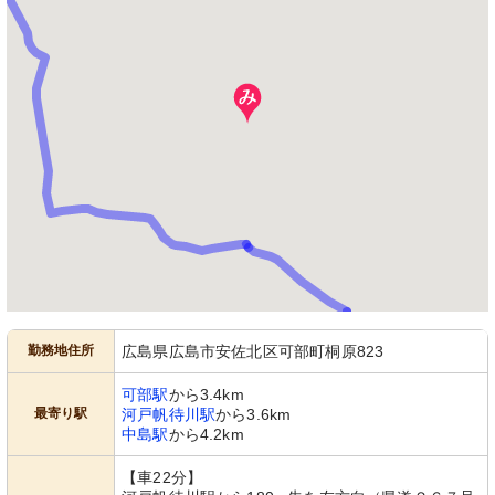
勤務地住所
広島県広島市安佐北区可部町桐原823
可部駅
から3.4km
最寄り駅
河戸帆待川駅
から3.6km
中島駅
から4.2km
【車22分】