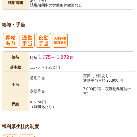
あり 2ヵ月
試用期間
試用期間中の労働条件変更なし
給与・手当
人事評価制度
1,175
1,272
給与
時給
〜
円
あり
基本給
1,175
〜
1,272
円
実費（上限あり）
通勤手当
通勤手当月額 20,900 円
手当
7,000円/回（夜勤勤務可能の
夜勤手当
方）
0 ～ 50円
昇給
（時間あたり）
福利厚生
社内制度