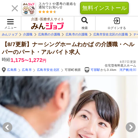
スカウトや選考の連絡を
無料インストール
通知でお知らせ
介護･医療求人サイト
メニュー
検索
ログインする
みんジョブ
介護職
広島県の介護職
広島市の介護職
広島市安佐北区の介護職
ナ
【8/7更新】ナーシングホームわかば
の介護職・ヘル
パーのパート・アルバイト求人
時給
1,175
1,272
〜
円
8月7日更新
住宅型有料老人ホーム
広島県
広島市
広島市安佐北区
可部町桐原
可部駅
から3.4km
河戸帆待川