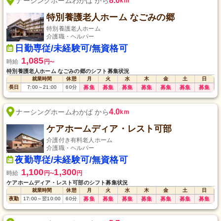
8.0
ナーシングホームわかば から
km
特別養護老人ホーム なごみの郷
特別養護老人ホーム
介護職・ヘルパー
日勤専従/未経験可/無資格可
1,085
時給
円
〜
特別養護老人ホーム なごみの郷のシフト募集状況
就業時間
休憩
月
火
水
木
金
土
日
長日
7:00
～
21:00
60
分
募集
募集
募集
募集
募集
募集
募集
4.0
ナーシングホームわかば から
km
ケアホームディア・レスト可部
介護付き有料老人ホーム
介護職・ヘルパー
夜勤専従/未経験可/無資格可
1,100
1,300
時給
円
円
〜
ケアホームディア・レスト可部のシフト募集状況
就業時間
休憩
月
火
水
木
金
土
日
夜勤
17:00
～
翌10:00
60
分
募集
募集
募集
募集
募集
募集
募集