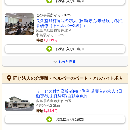
お気に入り
に
追加
この事業所から
3.8
km
長久堂野村病院の求人 (日勤専従/未経験可/初任
者研修（旧ヘルパー2級）)
広島県広島市安佐北区
中島駅から0.5km
1,085
時給
円
お気に入り
に
追加
もっと見る
同じ法人の介護職・ヘルパーのパート・アルバイト求人
サービス付き高齢者向け住宅 若葉台の求人 (日
勤専従/未経験可/自動車免許)
広島県広島市安佐南区
伴駅から2.2km
1,214
時給
円
お気に入り
に
追加