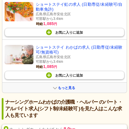
ショートステイ虹の求人 (日勤専従/未経験可/自
動車免許)
広島県広島市安佐北区
可部駅から3.4km
1,085
時給
円
お気に入り
に
追加
ショートステイ わかばの求人 (日勤専従/未経験
可/無資格可)
広島県広島市安佐北区
可部駅から3.4km
1,085
時給
円
お気に入り
に
追加
もっと見る
ナーシングホームわかばの介護職・ヘルパー のパート・
アルバイト求人(シフト制/未経験可 )を見た人はこんな求
人も見ています