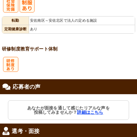
社
転勤
安佐南区～安佐北区で法人の定める施設
会保険完備
定期健康診断
あり
研修制度
教育
サポート体制
研
応募者の声
修制度あり
あなたが面接を通して感じたリアルな声を
投稿してみませんか？
詳細はこちら
選考・面接