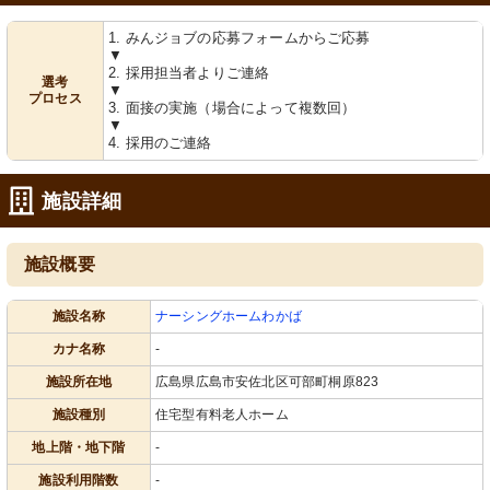
1. みんジョブの応募フォームからご応募
▼
2. 採用担当者よりご連絡
選考
▼
プロセス
3. 面接の実施（場合によって複数回）
▼
4. 採用のご連絡
施設詳細
施設概要
施設名称
ナーシングホームわかば
カナ名称
-
施設所在地
広島県広島市安佐北区可部町桐原823
施設種別
住宅型有料老人ホーム
地上階・地下階
-
施設利用階数
-