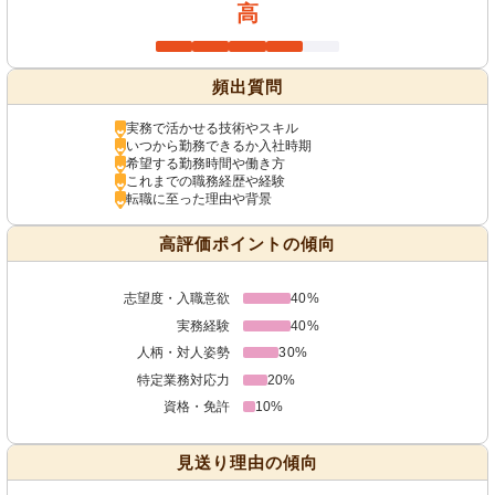
高
頻出質問
実務で活かせる技術やスキル
いつから勤務できるか入社時期
希望する勤務時間や働き方
これまでの職務経歴や経験
転職に至った理由や背景
高評価ポイントの傾向
志望度・入職意欲
40%
実務経験
40%
人柄・対人姿勢
30%
特定業務対応力
20%
資格・免許
10%
見送り理由の傾向