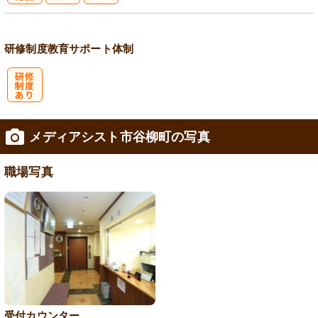
社
会保険完備
研修制度
教育
サポート体制
研
メディアシスト市谷柳町の写真
修制度あり
職場写真
受付カウンター