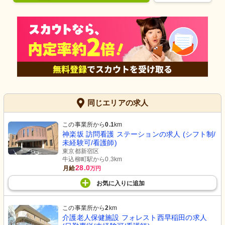
同じエリアの求人
この事業所から
0.1
km
神楽坂 訪問看護 ステーションの求人 (シフト制/
未経験可/看護師)
東京都新宿区
牛込柳町駅から0.3km
28.0
月給
万円
お気に入り
に
追加
この事業所から
2
km
介護老人保健施設 フォレスト西早稲田の求人