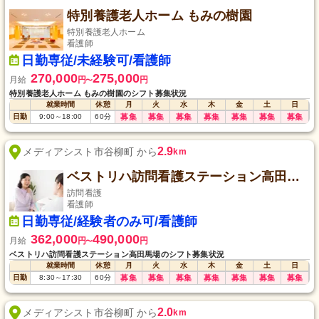
特別養護老人ホーム もみの樹園
特別養護老人ホーム
看護師
日勤専従/未経験可/看護師
270,000
275,000
月給
円
円
〜
特別養護老人ホーム もみの樹園のシフト募集状況
就業時間
休憩
月
火
水
木
金
土
日
日勤
9:00
～
18:00
60
分
募集
募集
募集
募集
募集
募集
募集
2.9
メディアシスト市谷柳町 から
km
ベストリハ訪問看護ステーション高田馬場
訪問看護
看護師
日勤専従/経験者のみ可/看護師
362,000
490,000
月給
円
円
〜
ベストリハ訪問看護ステーション高田馬場のシフト募集状況
就業時間
休憩
月
火
水
木
金
土
日
日勤
8:30
～
17:30
60
分
募集
募集
募集
募集
募集
募集
募集
2.0
メディアシスト市谷柳町 から
km