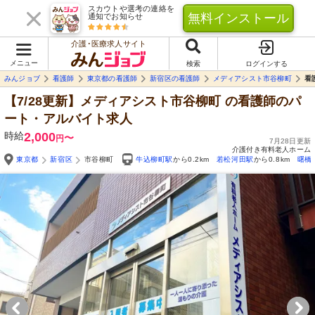
スカウトや選考の連絡を
無料インストール
通知でお知らせ
介護･医療求人サイト
メニュー
検索
ログインする
みんジョブ
看護師
東京都の看護師
新宿区の看護師
メディアシスト市谷柳町
看
【7/28更新】メディアシスト市谷柳町
の看護師のパ
ート・アルバイト求人
時給
2,000
〜
円
7月28日更新
介護付き有料老人ホーム
東京都
新宿区
市谷柳町
牛込柳町駅
から0.2km
若松河田駅
から0.8km
曙橋
Yo
自由