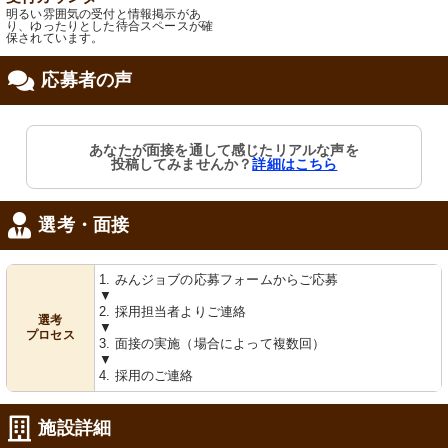
明るい雰囲気の受付と情報掲示があ
り、ゆったりとした待合スペースが確
保されています。
応募者の声
あなたが面接を通して感じたリアルな声を
投稿してみませんか？
詳細はこちら
選考・面接
1. みんジョブの応募フォームからご応募
▼
2. 採用担当者よりご連絡
選考
▼
プロセス
3. 面接の実施（場合によって複数回）
▼
4. 採用のご連絡
施設詳細