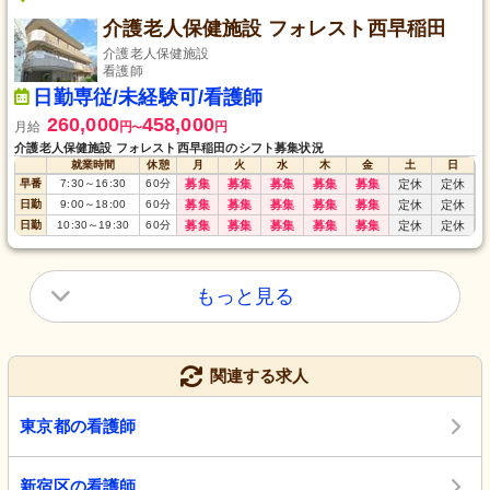
介護老人保健施設 フォレスト西早稲田
介護老人保健施設
看護師
日勤専従/未経験可/看護師
260,000
458,000
月給
円
円
〜
介護老人保健施設 フォレスト西早稲田のシフト募集状況
就業時間
休憩
月
火
水
木
金
土
日
早番
7:30
～
16:30
60
分
募集
募集
募集
募集
募集
定休
定休
日勤
9:00
～
18:00
60
分
募集
募集
募集
募集
募集
定休
定休
日勤
10:30
～
19:30
60
分
募集
募集
募集
募集
募集
定休
定休
もっと見る
関連する求人
東京都の看護師
新宿区の看護師