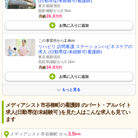
(日勤専従/未経験可/看護師)
東京都新宿区
面影橋駅から0.3km
26.0
月給
万円
お気に入り
に
追加
この事業所から
2.4
km
リハビリ 訪問看護 ステーションハピネスケアの
求人 (日勤専従/未経験可/看護師)
東京都新宿区
高田馬場駅から0.2km
34.0
月給
万円
お気に入り
に
追加
もっと見る
メディアシスト市谷柳町の看護師 のパート・アルバイト
求人(日勤専従/未経験可 )を見た人はこんな求人も見てい
ます
3.5
メディアシスト市谷柳町 から
km