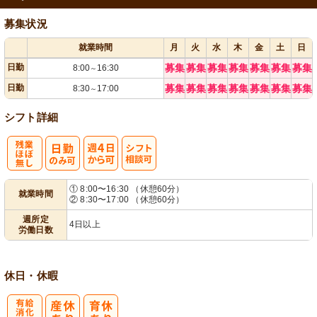
募集状況
就業時間
月
火
水
木
金
土
日
日勤
募集
募集
募集
募集
募集
募集
募集
8:00
16:30
～
日勤
募集
募集
募集
募集
募集
募集
募集
8:30
17:00
～
シフト詳細
残
週
シ
① 8:00〜16:30 （休憩60分）
就業時間
② 8:30〜17:00 （休憩60分）
業ほぼなし
4日から可
フト相談可
週所定
4日以上
労働日数
休日・休暇