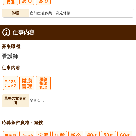
有
休暇
産前産後休業、育児休業
給消化促進
仕事内容
募集職種
看護師
仕事内容
バイタルチェ
服薬・投薬管
業務の変更範
変更なし
囲
ック
理
応募条件
資格・経験