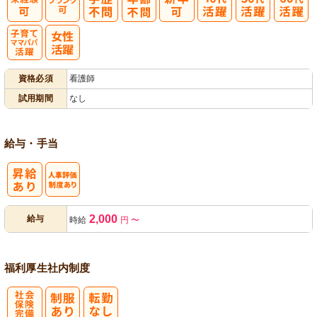
子育てママパ
資格必須
看護師
パ活躍
試用期間
なし
給与・手当
人事評価制度
2,000
給与
時給
円
〜
あり
福利厚生
社内制度