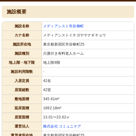
施設概要
施設名称
メディアシスト市谷柳町
カナ名称
メディアシストイチガヤヤナギチョウ
施設所在地
東京都新宿区市谷柳町25
施設種別
介護付き有料老人ホーム
地上階・地下階
地上階9階
施設利用階数
-
入居定員
42名
居室総数
42室
敷地面積
345.61m²
延床面積
1892.18m²
居室面積
13.01〜23.62㎡
運営法人
株式会社 コミュニケア
運営者所在地
東京都新宿区市谷柳町25