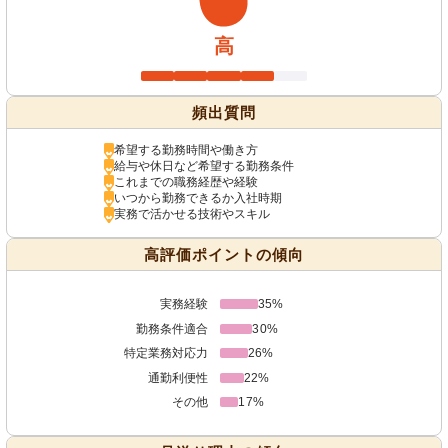
高
頻出質問
希望する勤務時間や働き方
給与や休日など希望する勤務条件
これまでの職務経歴や経験
いつから勤務できるか入社時期
実務で活かせる技術やスキル
高評価ポイントの傾向
実務経験
35%
勤務条件適合
30%
特定業務対応力
26%
通勤利便性
22%
その他
17%