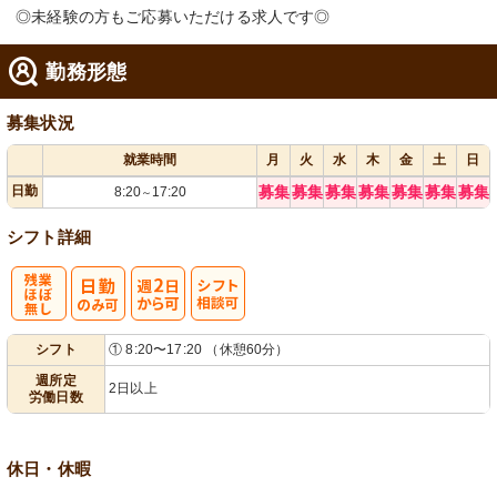
◎未経験の方もご応募いただける求人です◎
勤務形態
募集状況
就業時間
月
火
水
木
金
土
日
日勤
募集
募集
募集
募集
募集
募集
募集
8:20
17:20
～
シフト詳細
残
週
シ
シフト
① 8:20〜17:20 （休憩60分）
業ほぼなし
2日から可
フト相談可
週所定
2日以上
労働日数
休日・休暇