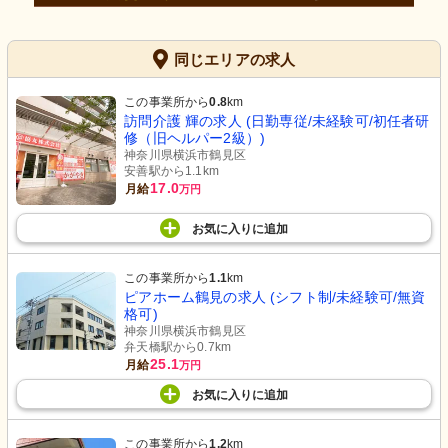
同じエリアの求人
この事業所から
0.8
km
訪問介護 輝の求人 (日勤専従/未経験可/初任者研
修（旧ヘルパー2級）)
神奈川県横浜市鶴見区
安善駅から1.1km
17.0
月給
万円
お気に入り
に
追加
この事業所から
1.1
km
ピアホーム鶴見の求人 (シフト制/未経験可/無資
格可)
神奈川県横浜市鶴見区
弁天橋駅から0.7km
25.1
月給
万円
お気に入り
に
追加
この事業所から
1.2
km