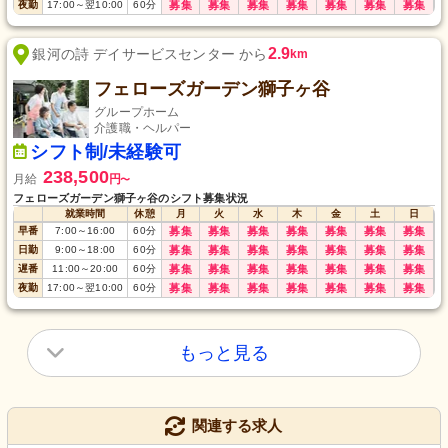
夜勤
17:00
～
翌10:00
60
分
募集
募集
募集
募集
募集
募集
募集
2.9
銀河の詩 デイサービスセンター から
km
フェローズガーデン獅子ヶ谷
グループホーム
介護職・ヘルパー
シフト制/未経験可
238,500
月給
円
〜
フェローズガーデン獅子ヶ谷のシフト募集状況
就業時間
休憩
月
火
水
木
金
土
日
早番
7:00
～
16:00
60
分
募集
募集
募集
募集
募集
募集
募集
日勤
9:00
～
18:00
60
分
募集
募集
募集
募集
募集
募集
募集
遅番
11:00
～
20:00
60
分
募集
募集
募集
募集
募集
募集
募集
夜勤
17:00
～
翌10:00
60
分
募集
募集
募集
募集
募集
募集
募集
もっと見る
関連する求人