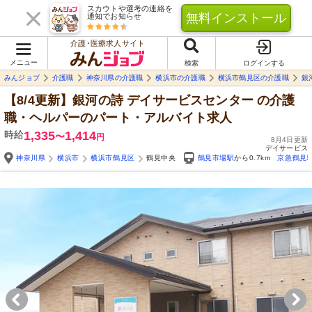
スカウトや選考の連絡を
無料インストール
通知でお知らせ
介護･医療求人サイト
メニュー
検索
ログインする
みんジョブ
介護職
神奈川県の介護職
横浜市の介護職
横浜市鶴見区の介護職
銀
【8/4更新】銀河の詩 デイサービスセンター
の介護
職・ヘルパーのパート・アルバイト求人
時給
1,335
1,414
〜
円
8月4日更新
デイサービス
神奈川県
横浜市
横浜市鶴見区
鶴見中央
鶴見市場駅
から0.7km
京急鶴見