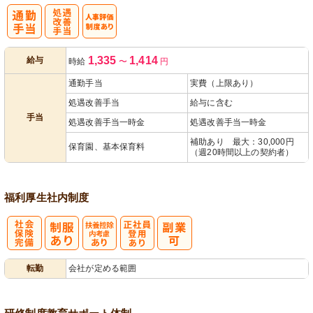
処
人事評価制度
1,335
1,414
給与
時給
〜
円
遇改善手当
あり
通勤手当
実費（上限あり）
処遇改善手当
給与に含む
手当
処遇改善手当一時金
処遇改善手当一時金
補助あり 最大：30,000円
保育園、基本保育料
（週20時間以上の契約者）
福利厚生
社内制度
社
扶養控除内考
正社員登用あ
転勤
会社が定める範囲
会保険完備
慮あり
り