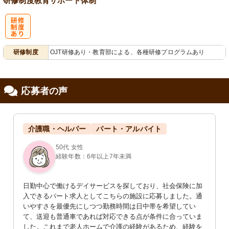
研修制度
教育
サポート体制
研
研修制度
OJT研修あり・教育部による、各種研修プログラムあり
修制度あり
応募者の声
介護職・ヘルパー
パート・アルバイト
50代 女性
経験年数：6年以上7年未満
日勤中心で働けるデイサービスを探しており、社会保険に加
入できるパート求人としてこちらの施設に応募しました。通
いやすさを最優先にしつつ勤務時間は日中帯を希望してい
て、送迎も普通車であれば対応できる点が条件に合っていま
した。これまで老人ホームで介護の経験があるため、経験を