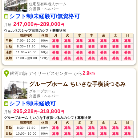
住宅型有料老人ホーム
介護職・ヘルパー
シフト制/未経験可/無資格可
247,000
289,000
月給
円
円
〜
ウェルネスシップ三世のシフト募集状況
就業時間
休憩
月
火
水
木
金
土
日
早番
7:00
～
16:00
60
分
募集
募集
募集
募集
募集
募集
募集
日勤
8:30
～
17:30
60
分
募集
募集
募集
募集
募集
募集
募集
遅番
11:00
～
20:00
60
分
募集
募集
募集
募集
募集
募集
募集
夜勤
17:00
～
翌9:00
120
分
募集
募集
募集
募集
募集
募集
募集
2.9
銀河の詩 デイサービスセンター から
km
グループホーム ちいさな手横浜つるみ
グループホーム
介護職・ヘルパー
シフト制/未経験可
295,228
318,800
月給
円
円
〜
グループホーム ちいさな手横浜つるみのシフト募集状況
就業時間
休憩
月
火
水
木
金
土
日
日勤
8:30
～
17:30
60
分
募集
募集
募集
募集
募集
募集
募集
日勤
10:00
～
19:00
60
分
募集
募集
募集
募集
募集
募集
募集