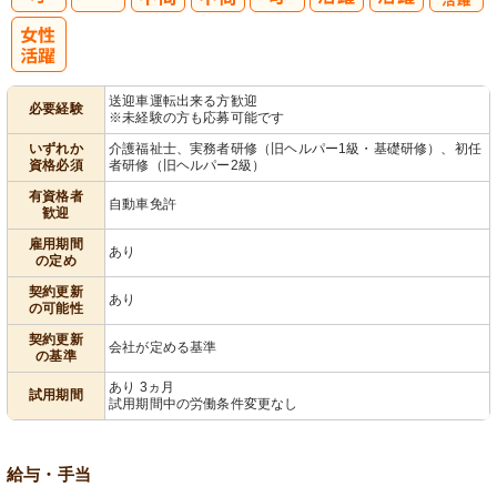
子育てママパ
パ活躍
送迎車運転出来る方歓迎
必要経験
※未経験の方も応募可能です
いずれか
介護福祉士、実務者研修（旧ヘルパー1級・基礎研修）、初任
資格必須
者研修（旧ヘルパー2級）
有資格者
自動車免許
歓迎
雇用期間
あり
の定め
契約更新
あり
の可能性
契約更新
会社が定める基準
の基準
あり 3ヵ月
試用期間
試用期間中の労働条件変更なし
給与・手当