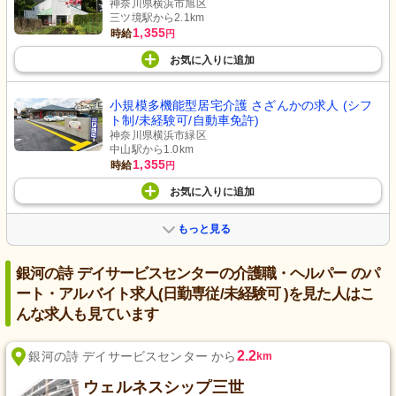
神奈川県横浜市旭区
三ツ境駅から2.1km
1,355
時給
円
お気に入り
に
追加
小規模多機能型居宅介護 さざんかの求人 (シフ
ト制/未経験可/自動車免許)
神奈川県横浜市緑区
中山駅から1.0km
1,355
時給
円
お気に入り
に
追加
もっと見る
銀河の詩 デイサービスセンターの介護職・ヘルパー のパ
ート・アルバイト求人(日勤専従/未経験可 )を見た人はこ
んな求人も見ています
2.2
銀河の詩 デイサービスセンター から
km
ウェルネスシップ三世