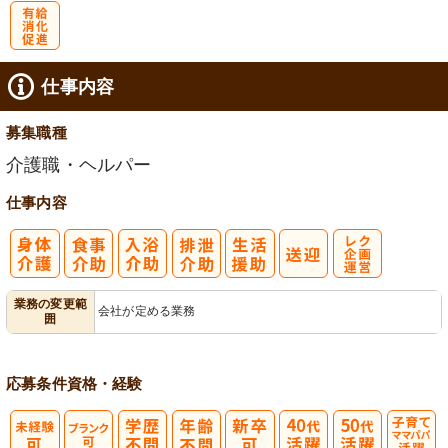
有
仕事内容
給消化促進
募集職種
介護職・ヘルパー
仕事内容
レク企画・運
業務の変更範
会社が定める業務
囲
営
応募条件
資格・経験