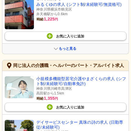
みるくゆの求人 (シフト制/未経験可/無資格可)
神奈川県横浜市鶴見区
弁天橋駅から0.6km
1,225
時給
円
お気に入り
に
追加
もっと見る
同じ法人の介護職・ヘルパーのパート・アルバイト求人
小規模多機能型居宅介護やまざくらの求人 (シフ
ト制/未経験可/自動車免許)
神奈川県川崎市高津区
高田駅から1.5km
1,355
時給
円
お気に入り
に
追加
デイサービスセンター 真珠の詩の求人 (日勤専
従/未経験可)