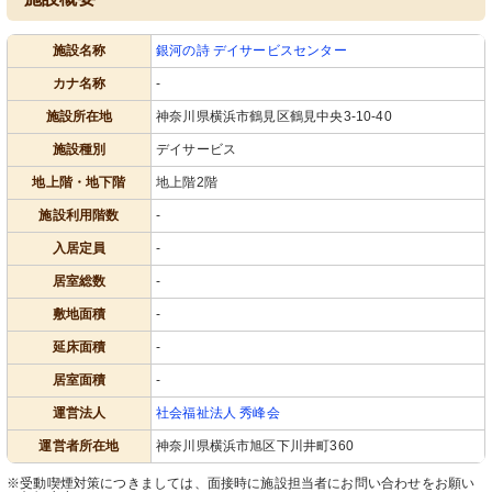
施設名称
銀河の詩 デイサービスセンター
カナ名称
-
施設所在地
神奈川県横浜市鶴見区鶴見中央3-10-40
施設種別
デイサービス
地上階・地下階
地上階2階
施設利用階数
-
入居定員
-
居室総数
-
敷地面積
-
延床面積
-
居室面積
-
運営法人
社会福祉法人 秀峰会
運営者所在地
神奈川県横浜市旭区下川井町360
※受動喫煙対策につきましては、面接時に施設担当者にお問い合わせをお願い