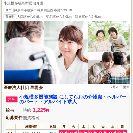
小規模多機能型居宅介護
住所
神奈川県横浜市神奈川区西寺尾2-39-18
最寄駅
大口駅から0.9km、菊名駅から2.0km、鶴見駅から2.6km
医療法人社団 早雲会
7月28日更新
小規模多機能施設 にしてらおの介護職・ヘルパー
急募
のパート・アルバイト求人
1,225
給与
時給
円
応募要件
無資格可
就業時間
休憩
月
火
水
木
金
土
日