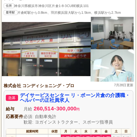
住所
神奈川県横浜市神奈川区片倉1-8-3CUBE横浜101
最寄駅
片倉町駅から0.8km、羽沢横浜国大駅から1.5km、横浜駅から2.7km
株式会社 コンディショニング・プロ
7月28日更新
デイサービスセンター リ・ボーン片倉の介護職・
急募
ヘルパーの正社員求人
260,514
300,000
給与
月給
~
円
応募要件
必須: 自動車免許
歓迎: ヨガインストラクター、スポーツ指導員
就業時間
休憩
月
火
水
木
金
土
日