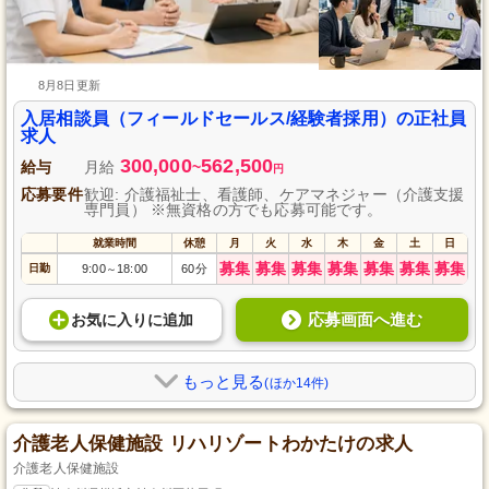
8月8日更新
入居相談員（フィールドセールス/経験者採用）の正社員
求人
300,000
562,500
給与
月給
~
円
応募要件
歓迎: 介護福祉士、看護師、ケアマネジャー（介護支援
専門員） ※無資格の方でも応募可能です。
就業時間
休憩
月
火
水
木
金
土
日
募集
募集
募集
募集
募集
募集
募集
日勤
9:00
18:00
60分
～
応募画面へ進む
お気に入り
に
追加
もっと見る
(ほか14件)
介護老人保健施設 リハリゾートわかたけの求人
介護老人保健施設