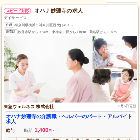
オハナ妙蓮寺の求人
スピード対応
デイサービス
住所
神奈川県横浜市神奈川区西大口453-6
最寄駅
妙蓮寺駅から0.6km、東神奈川駅から1.8km、菊名駅から1.9km
東急ウェルネス 株式会社
8月6日更新
オハナ妙蓮寺の介護職・ヘルパーのパート・アルバイト
求人
1,400
給与
時給
~
円