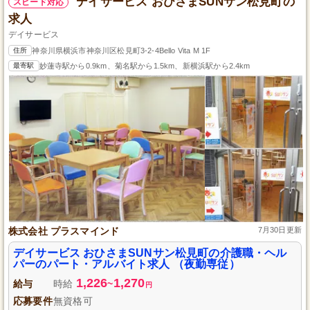
デイサービス おひさまSUNサン松見町の
スピード対応
求人
デイサービス
住所
神奈川県横浜市神奈川区松見町3-2-4Bello Vita M 1F
最寄駅
妙蓮寺駅から0.9km、菊名駅から1.5km、新横浜駅から2.4km
株式会社 プラスマインド
7月30日更新
デイサービス おひさまSUNサン松見町の介護職・ヘル
パーのパート・アルバイト求人 （夜勤専従）
1,226
1,270
給与
時給
~
円
応募要件
無資格可