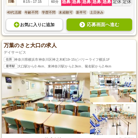
急募
急募
急募
急募
急募
定休
定休
日勤
8:15
17:15
60分
～
40代活躍
年齢不問
学歴不問
未経験可
新卒可
土日休み
応募画面へ進む
お気に入り
に
追加
万葉のさと大口の求人
デイサービス
住所
神奈川県横浜市神奈川区神之木町19-15ビバリーライフ横浜1F
最寄駅
大口駅から0.4km、東神奈川駅から2.3km、菊名駅から2.4km