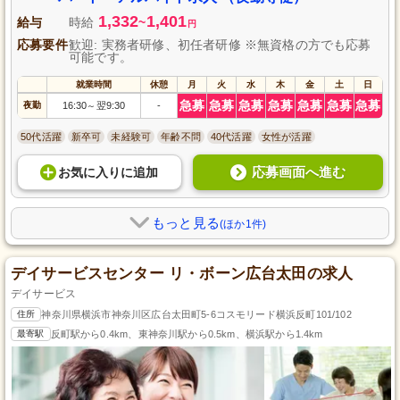
1,332
1,401
給与
時給
~
円
応募要件
歓迎: 実務者研修、初任者研修 ※無資格の方でも応募
可能です。
就業時間
休憩
月
火
水
木
金
土
日
急募
急募
急募
急募
急募
急募
急募
夜勤
16:30
翌9:30
-
～
50代活躍
新卒可
未経験可
年齢不問
40代活躍
女性が活躍
応募画面へ進む
お気に入り
に
追加
もっと見る
(ほか1件)
デイサービスセンター リ・ボーン広台太田の求人
デイサービス
住所
神奈川県横浜市神奈川区広台太田町5-6コスモリード横浜反町101/102
最寄駅
反町駅から0.4km、東神奈川駅から0.5km、横浜駅から1.4km