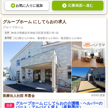
応募画面へ進む
お気に入り
に
追加
グループホーム にしてらおの求人
グループホーム
住所
神奈川県横浜市神奈川区西寺尾2-39-18
最寄駅
大口駅から0.9km、菊名駅から2.0km、鶴見駅から2.6km
パノラマ
医療法人社団 早雲会
8月8日更新
グループホーム にしてらおの介護職・ヘルパーの
急募
パート・アルバイト求人 （夜勤専従）