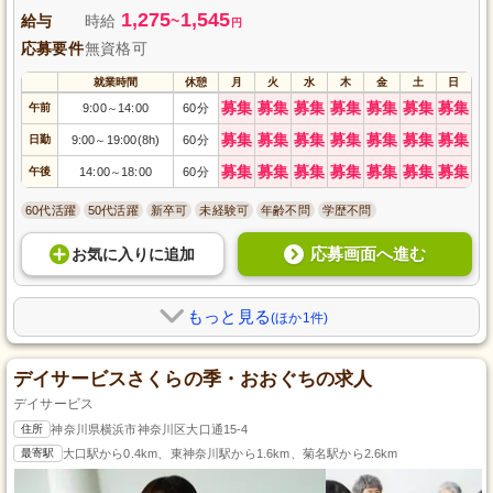
1,275
1,545
給与
時給
~
円
応募要件
無資格可
就業時間
休憩
月
火
水
木
金
土
日
募集
募集
募集
募集
募集
募集
募集
午前
9:00
14:00
60分
～
募集
募集
募集
募集
募集
募集
募集
日勤
9:00
19:00(8h)
60分
～
募集
募集
募集
募集
募集
募集
募集
午後
14:00
18:00
60分
～
60代活躍
50代活躍
新卒可
未経験可
年齢不問
学歴不問
応募画面へ進む
お気に入り
に
追加
もっと見る
(ほか1件)
デイサービスさくらの季・おおぐちの求人
デイサービス
住所
神奈川県横浜市神奈川区大口通15-4
最寄駅
大口駅から0.4km、東神奈川駅から1.6km、菊名駅から2.6km