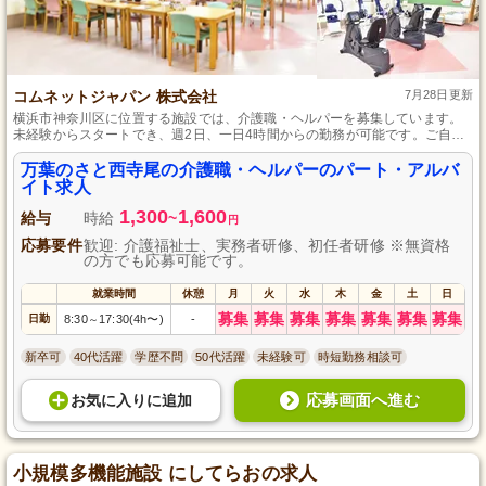
コムネットジャパン 株式会社
7月28日更新
横浜市神奈川区に位置する施設では、介護職・ヘルパーを募集しています。
未経験からスタートでき、週2日、一日4時間からの勤務が可能です。ご自身
のペースで働きながら、ご利用者さまと共に成長し、充実した時間を過ごせ
ます。プライベートとの両立も大切にできる環境です。
万葉のさと西寺尾の介護職・ヘルパーのパート・アルバ
イト求人
1,300
1,600
給与
時給
~
円
応募要件
歓迎: 介護福祉士、実務者研修、初任者研修 ※無資格
の方でも応募可能です。
就業時間
休憩
月
火
水
木
金
土
日
募集
募集
募集
募集
募集
募集
募集
日勤
8:30
17:30(4h〜)
-
～
新卒可
40代活躍
学歴不問
50代活躍
未経験可
時短勤務相談可
応募画面へ進む
お気に入り
に
追加
小規模多機能施設 にしてらおの求人