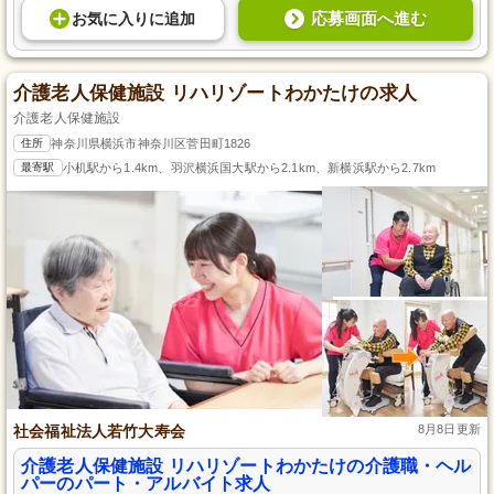
応募画面へ進む
お気に入り
に
追加
介護老人保健施設 リハリゾートわかたけの求人
介護老人保健施設
住所
神奈川県横浜市神奈川区菅田町1826
最寄駅
小机駅から1.4km、羽沢横浜国大駅から2.1km、新横浜駅から2.7km
社会福祉法人若竹大寿会
8月8日更新
介護老人保健施設 リハリゾートわかたけの介護職・ヘル
パーのパート・アルバイト求人