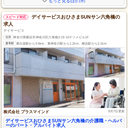
もっと見る
(ほか1件)
デイサービスおひさまSUNサン六角橋の
スピード対応
求人
デイサービス
住所
神奈川県横浜市神奈川区六角橋3-19-10ナツメビル1F
最寄駅
東白楽駅から0.6km、東神奈川駅から1.2km、横浜駅から2.1km
株式会社 プラスマインド
8月7日更新
デイサービスおひさまSUNサン六角橋の介護職・ヘルパ
ーのパート・アルバイト求人