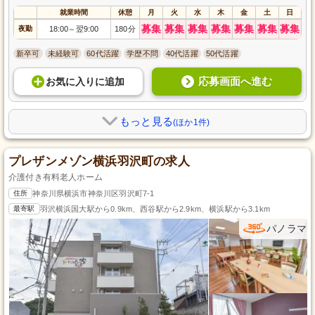
就業時間
休憩
月
火
水
木
金
土
日
募集
募集
募集
募集
募集
募集
募集
夜勤
18:00
翌9:00
180分
～
新卒可
未経験可
60代活躍
学歴不問
40代活躍
50代活躍
応募画面へ進む
お気に入り
に
追加
もっと見る
(ほか1件)
プレザンメゾン横浜羽沢町の求人
介護付き有料老人ホーム
住所
神奈川県横浜市神奈川区羽沢町7-1
最寄駅
羽沢横浜国大駅から0.9km、西谷駅から2.9km、横浜駅から3.1km
パノラマ