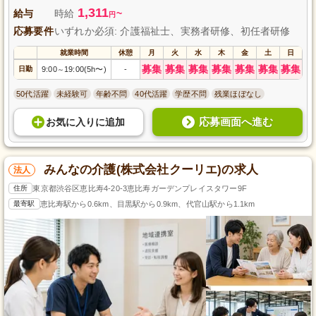
1,311
給与
時給
~
円
応募要件
いずれか必須: 介護福祉士、実務者研修、初任者研修
就業時間
休憩
月
火
水
木
金
土
日
募集
募集
募集
募集
募集
募集
募集
日勤
9:00
19:00(5h〜)
-
～
50代活躍
未経験可
年齢不問
40代活躍
学歴不問
残業ほぼなし
応募画面へ進む
お気に入り
に
追加
みんなの介護(株式会社クーリエ)の求人
法人
住所
東京都渋谷区恵比寿4-20-3恵比寿ガーデンプレイスタワー9F
最寄駅
恵比寿駅から0.6km、目黒駅から0.9km、代官山駅から1.1km