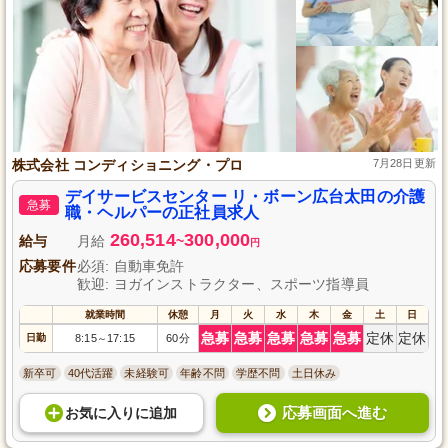
株式会社 コンディショニング・プロ
7月28日更新
デイサービスセンター リ・ボーン広台太田の介護
急募
職・ヘルパーの正社員求人
260,514
300,000
給与
月給
~
円
応募要件
必須: 自動車免許
歓迎: ヨガインストラクター、スポーツ指導員
就業時間
休憩
月
火
水
木
金
土
日
急募
急募
急募
急募
急募
定休
定休
日勤
8:15
17:15
60分
～
新卒可
40代活躍
未経験可
年齢不問
学歴不問
土日休み
応募画面へ進む
お気に入り
に
追加