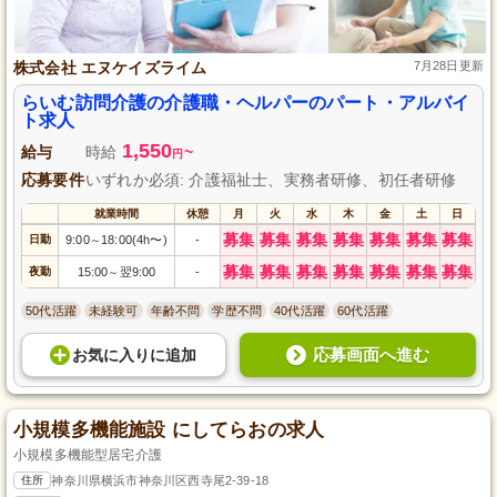
株式会社 エヌケイズライム
7月28日更新
らいむ訪問介護の介護職・ヘルパーのパート・アルバイ
ト求人
1,550
給与
時給
~
円
応募要件
いずれか必須: 介護福祉士、実務者研修、初任者研修
就業時間
休憩
月
火
水
木
金
土
日
募集
募集
募集
募集
募集
募集
募集
日勤
9:00
18:00(4h〜)
-
～
募集
募集
募集
募集
募集
募集
募集
夜勤
15:00
翌9:00
-
～
50代活躍
未経験可
年齢不問
学歴不問
40代活躍
60代活躍
応募画面へ進む
お気に入り
に
追加
小規模多機能施設 にしてらおの求人
小規模多機能型居宅介護
住所
神奈川県横浜市神奈川区西寺尾2-39-18