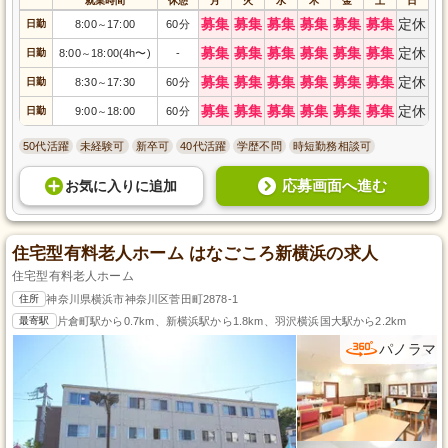
就業時間
休憩
月
火
水
木
金
土
日
募集
募集
募集
募集
募集
募集
定休
日勤
8:00
17:00
60分
～
募集
募集
募集
募集
募集
募集
定休
日勤
8:00
18:00(4h〜)
-
～
募集
募集
募集
募集
募集
募集
定休
日勤
8:30
17:30
60分
～
募集
募集
募集
募集
募集
募集
定休
日勤
9:00
18:00
60分
～
50代活躍
未経験可
新卒可
40代活躍
学歴不問
時短勤務相談可
応募画面へ進む
お気に入り
に
追加
住宅型有料老人ホーム はなごころ新横浜の求人
住宅型有料老人ホーム
住所
神奈川県横浜市神奈川区菅田町2878-1
最寄駅
片倉町駅から0.7km、新横浜駅から1.8km、羽沢横浜国大駅から2.2km
パノラマ