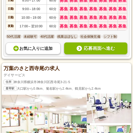
募集
募集
募集
募集
募集
募集
募集
日勤
8:00
17:00
60分
～
募集
募集
募集
募集
募集
募集
募集
日勤
9:00
18:00
60分
～
募集
募集
募集
募集
募集
募集
募集
日勤
10:00
19:00
60分
～
募集
募集
募集
募集
募集
募集
募集
夜勤
17:00
翌10:00
60分
～
50代活躍
未経験可
40代活躍
残業ほぼなし
社会保険完備
シフト制
応募画面へ進む
お気に入り
に
追加
万葉のさと西寺尾の求人
デイサービス
住所
神奈川県横浜市神奈川区西寺尾3-21-5
最寄駅
大口駅から0.8km、菊名駅から2.4km、鶴見駅から2.4km