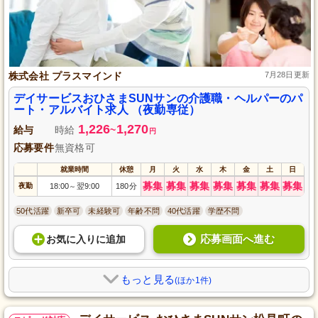
株式会社 プラスマインド
7月28日更新
デイサービスおひさまSUNサンの介護職・ヘルパーのパ
ート・アルバイト求人 （夜勤専従）
1,226
1,270
給与
時給
~
円
応募要件
無資格可
就業時間
休憩
月
火
水
木
金
土
日
募集
募集
募集
募集
募集
募集
募集
夜勤
18:00
翌9:00
180分
～
50代活躍
新卒可
未経験可
年齢不問
40代活躍
学歴不問
応募画面へ進む
お気に入り
に
追加
もっと見る
(ほか1件)