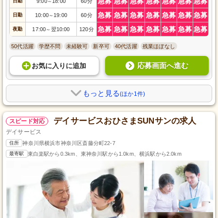
急募
急募
急募
急募
急募
急募
急募
日勤
9:00
18:00
60分
～
急募
急募
急募
急募
急募
急募
急募
日勤
10:00
19:00
60分
～
急募
急募
急募
急募
急募
急募
急募
夜勤
17:00
翌10:00
120分
～
50代活躍
学歴不問
未経験可
新卒可
40代活躍
残業ほぼなし
応募画面へ進む
お気に入り
に
追加
もっと見る
(ほか1件)
デイサービスおひさまSUNサンの求人
スピード対応
デイサービス
住所
神奈川県横浜市神奈川区斎藤分町22-7
最寄駅
東白楽駅から0.3km、東神奈川駅から1.0km、横浜駅から2.0km