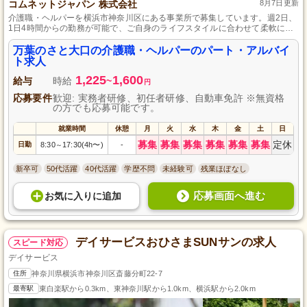
コムネットジャパン 株式会社
8月7日更新
介護職・ヘルパーを横浜市神奈川区にある事業所で募集しています。週2日、
1日4時間からの勤務が可能で、ご自身のライフスタイルに合わせて柔軟に働
ける環境を整えています。未経験の方も歓迎で、あなたとご利用者さまとの
成長を大切にする職場です。正社員登用制度もあり、長く安定して働ける場
万葉のさと大口の介護職・ヘルパーのパート・アルバイ
所をお探しの方に最適です。
ト求人
1,225
1,600
給与
時給
~
円
応募要件
歓迎: 実務者研修、初任者研修、自動車免許 ※無資格
の方でも応募可能です。
就業時間
休憩
月
火
水
木
金
土
日
募集
募集
募集
募集
募集
募集
定休
日勤
8:30
17:30(4h〜)
-
～
新卒可
50代活躍
40代活躍
学歴不問
未経験可
残業ほぼなし
応募画面へ進む
お気に入り
に
追加
デイサービスおひさまSUNサンの求人
スピード対応
デイサービス
住所
神奈川県横浜市神奈川区斎藤分町22-7
最寄駅
東白楽駅から0.3km、東神奈川駅から1.0km、横浜駅から2.0km