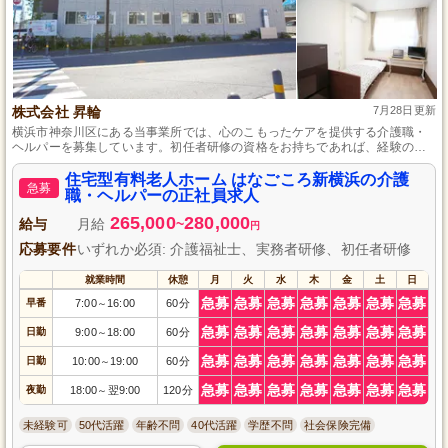
株式会社 昇輪
7月28日更新
横浜市神奈川区にある当事業所では、心のこもったケアを提供する介護職・
ヘルパーを募集しています。初任者研修の資格をお持ちであれば、経験の有
無は問いません。ご自宅のような安心感を提供できる方、ご利用者さまとの
コミュニケーションを大切にできる方のご応募をお待ちしています。
住宅型有料老人ホーム はなごころ新横浜の介護
急募
職・ヘルパーの正社員求人
265,000
280,000
給与
月給
~
円
応募要件
いずれか必須: 介護福祉士、実務者研修、初任者研修
就業時間
休憩
月
火
水
木
金
土
日
急募
急募
急募
急募
急募
急募
急募
早番
7:00
16:00
60分
～
急募
急募
急募
急募
急募
急募
急募
日勤
9:00
18:00
60分
～
急募
急募
急募
急募
急募
急募
急募
日勤
10:00
19:00
60分
～
急募
急募
急募
急募
急募
急募
急募
夜勤
18:00
翌9:00
120分
～
未経験可
50代活躍
年齢不問
40代活躍
学歴不問
社会保険完備