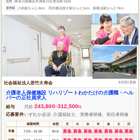
住所
神奈川県横浜市神奈川区菅田町1826
最寄駅
小机駅から1.4km、羽沢横浜国大駅から2.1km、新横浜駅から2.7km
社会福祉法人若竹大寿会
8月8日更新
介護老人保健施設 リハリゾートわかたけの介護職・ヘル
パーの正社員求人
243,800
312,500
給与
月給
~
円
応募要件
いずれか必須: 介護福祉士、実務者研修、初任者研修
就業時間
休憩
月
火
水
木
金
土
日
募集
募集
募集
募集
募集
募集
募集
早番
7:00
16:00
60分
～