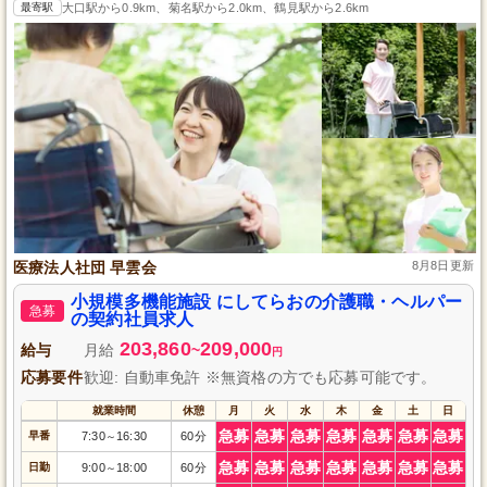
最寄駅
大口駅から0.9km、菊名駅から2.0km、鶴見駅から2.6km
医療法人社団 早雲会
8月8日更新
小規模多機能施設 にしてらおの介護職・ヘルパー
急募
の契約社員求人
203,860
209,000
給与
月給
~
円
応募要件
歓迎: 自動車免許 ※無資格の方でも応募可能です。
就業時間
休憩
月
火
水
木
金
土
日
急募
急募
急募
急募
急募
急募
急募
早番
7:30
16:30
60分
～
急募
急募
急募
急募
急募
急募
急募
日勤
9:00
18:00
60分
～