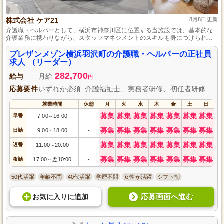
株式会社 ケア21
8月8日更新
介護職・ヘルパーとして、横浜市神奈川区に位置する当施設では、基本的な
介護業務に携わりながら、スタッフマネジメントのスキルも身につけられま
す。介護福祉士の資格を持ち、介護実務経験3年以上のある方に、サブリーダ
ーまたはフロアリーダーをご担当いただきます。管理職へのキャリアアップ
プレザンメゾン横浜羽沢町の介護職・ヘルパーの正社員
を目指す方に最適な環境です。
求人 （リーダー）
282,700
給与
月給
円
応募要件
いずれか必須: 介護福祉士、実務者研修、初任者研修
就業時間
休憩
月
火
水
木
金
土
日
募集
募集
募集
募集
募集
募集
募集
早番
7:00
16:00
-
～
募集
募集
募集
募集
募集
募集
募集
日勤
9:00
18:00
-
～
募集
募集
募集
募集
募集
募集
募集
遅番
11:00
20:00
-
～
募集
募集
募集
募集
募集
募集
募集
夜勤
17:00
翌10:00
-
～
50代活躍
年齢不問
40代活躍
学歴不問
女性が活躍
シフト制
応募画面へ進む
お気に入り
に
追加