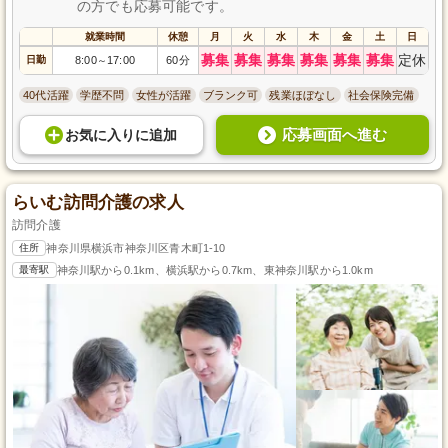
の方でも応募可能です。
就業時間
休憩
月
火
水
木
金
土
日
募集
募集
募集
募集
募集
募集
定休
日勤
8:00
17:00
60分
～
40代活躍
学歴不問
女性が活躍
ブランク可
残業ほぼなし
社会保険完備
応募画面へ進む
お気に入り
に
追加
らいむ訪問介護の求人
訪問介護
住所
神奈川県横浜市神奈川区青木町1-10
最寄駅
神奈川駅から0.1km、横浜駅から0.7km、東神奈川駅から1.0km