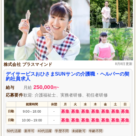
株式会社 プラスマインド
8月8日更新
デイサービスおひさまSUNサンの介護職・ヘルパーの契
約社員求人
250,000
給与
月給
~
円
応募要件
歓迎: 介護福祉士、実務者研修、初任者研修
就業時間
休憩
月
火
水
木
金
土
日
募集
募集
募集
募集
募集
募集
募集
日勤
9:00
18:00
-
～
募集
募集
募集
募集
募集
募集
募集
日勤
10:00
19:00
-
～
50代活躍
新卒可
40代活躍
学歴不問
未経験可
年齢不問