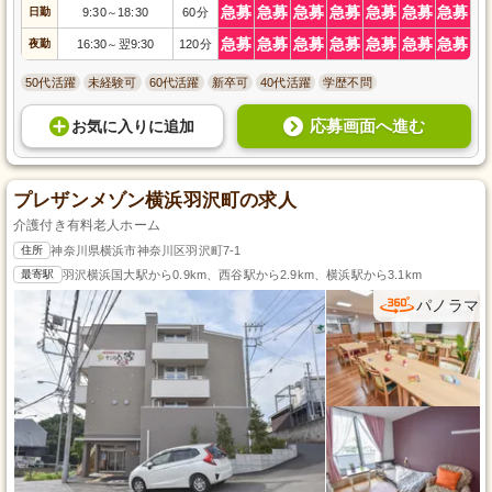
急募
急募
急募
急募
急募
急募
急募
日勤
9:30
18:30
60分
～
急募
急募
急募
急募
急募
急募
急募
夜勤
16:30
翌9:30
120分
～
50代活躍
未経験可
60代活躍
新卒可
40代活躍
学歴不問
応募画面へ進む
お気に入り
に
追加
プレザンメゾン横浜羽沢町の求人
介護付き有料老人ホーム
住所
神奈川県横浜市神奈川区羽沢町7-1
最寄駅
羽沢横浜国大駅から0.9km、西谷駅から2.9km、横浜駅から3.1km
パノラマ