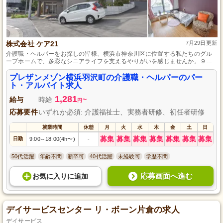
株式会社 ケア21
7月29日更新
介護職・ヘルパーをお探しの皆様、横浜市神奈川区に位置する私たちのグル
ープホームで、多彩なシニアライフを支えるやりがいを感じませんか。９名
のご入居者様の生活サポートを通じて、食事や入浴、レクリエーションの企
画実行など、幅広い業務を担当していただきます。資格を持っていない方
プレザンメゾン横浜羽沢町の介護職・ヘルパーのパー
も、介護に興味があれば歓迎します。就業環境の良さとチームワークの充実
ト・アルバイト求人
感を、ぜひ実感してください。
1,281
給与
時給
~
円
応募要件
いずれか必須: 介護福祉士、実務者研修、初任者研修
就業時間
休憩
月
火
水
木
金
土
日
募集
募集
募集
募集
募集
募集
募集
日勤
9:00
18:00(4h〜)
-
～
50代活躍
年齢不問
新卒可
40代活躍
未経験可
学歴不問
応募画面へ進む
お気に入り
に
追加
デイサービスセンター リ・ボーン片倉の求人
デイサービス