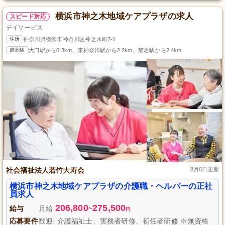
横浜市神之木地域ケアプラザの求人
スピード対応
デイサービス
住所
神奈川県横浜市神奈川区神之木町7-1
最寄駅
大口駅から0.3km、東神奈川駅から2.2km、菊名駅から2.4km
社会福祉法人若竹大寿会
8月6日更新
横浜市神之木地域ケアプラザの介護職・ヘルパーの正社
員求人
206,800
275,500
給与
月給
~
円
応募要件
歓迎: 介護福祉士、実務者研修、初任者研修 ※無資格