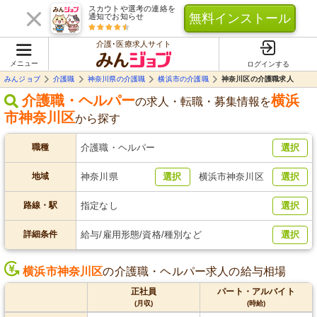
スカウトや選考の連絡を
無料インストール
通知でお知らせ
介護･医療求人サイト
メニュー
ログインする
みんジョブ
介護職
神奈川県の介護職
横浜市の介護職
神奈川区の介護職求人
介護職・ヘルパー
横浜
の求人・転職・募集情報を
市神奈川区
から探す
職種
介護職・ヘルパー
選択
地域
神奈川県
選択
横浜市神奈川区
選択
路線・駅
指定なし
選択
詳細条件
給与/雇用形態/資格/種別など
選択
横浜市神奈川区
の介護職・ヘルパー求人の給与相場
正社員
パート・アルバイト
(月収)
(時給)