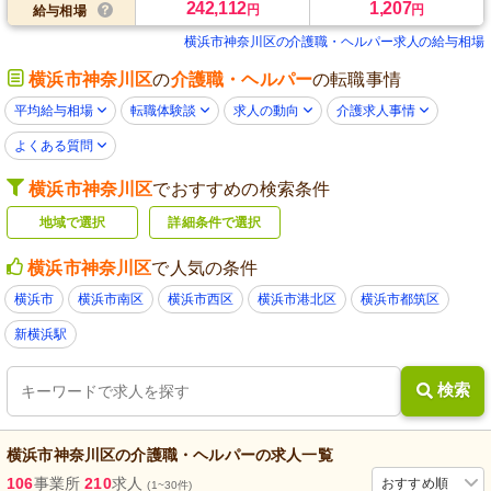
242,112
1,207
円
円
給与相場
横浜市神奈川区の介護職・ヘルパー求人の給与相場
横浜市神奈川区
の
介護職・ヘルパー
の転職事情
平均給与相場
転職体験談
求人の動向
介護求人事情
よくある質問
横浜市神奈川区
でおすすめの検索条件
地域で選択
詳細条件で選択
横浜市神奈川区
で人気の条件
横浜市
横浜市南区
横浜市西区
横浜市港北区
横浜市都筑区
新横浜駅
検索
横浜市神奈川区
の
介護職・ヘルパー
の求人一覧
106
事業所
210
求人
おすすめ順
(1~30件)