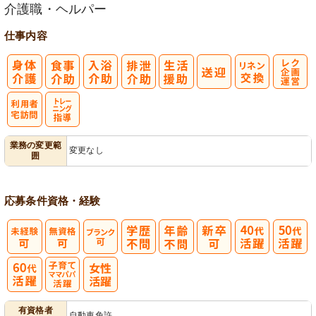
介護職・ヘルパー
仕事内容
レク企画・運
営
利
トレーニング
業務の変更範
変更なし
囲
用者宅訪問
指導
応募条件
資格・経験
子育てママパ
有資格者
自動車免許