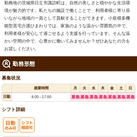
勤務地の茨城県日立市諏訪町は、自然の美しさと穏やかな生活環
境が魅力的です。私たちの施設で働くことで、利用者様に寄り添
いながら地域の一員として貢献することができます。小規模多機
能型居宅介護ひまわりでは、家族のような温かい雰囲気の中で、
利用者様が安心して過ごせるよう支援を行っています。そんな温
かい空間の中で、心豊かに働いてみませんか？ぜひあなたの力を
お貸しください。
勤務形態
募集状況
就業時間
月
火
水
木
金
土
日
日勤
募集
募集
募集
募集
募集
募集
募集
8:00
17:00
～
シフト詳細
シ