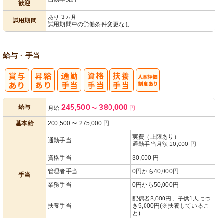
歓迎
パ活躍
あり 3ヵ月
試用期間
試用期間中の労働条件変更なし
給与・手当
人事評価制度
245,500
380,000
給与
月給
〜
円
あり
基本給
200,500
〜
275,000
円
実費（上限あり）
通勤手当
通勤手当月額 10,000 円
資格手当
30,000 円
管理者手当
0円から40,000円
手当
業務手当
0円から50,000円
配偶者3,000円、子供1人につ
扶養手当
き5,000円(※扶養しているこ
と)