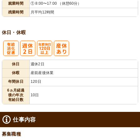
就業時間
① 8:00〜17:00 （休憩60分）
フト相談可
残業時間
月平均12時間
休日・休暇
有
年間休日
休日
週休2日
給消化促進
120日以上
休暇
産前産後休業
年間休日
120日
6ヵ月経過
後の年次
10日
有給日数
仕事内容
募集職種