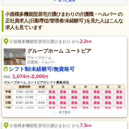
小規模多機能型居宅介護ひまわりの介護職・ヘルパー の
正社員求人(日勤専従/管理者/未経験可 )を見た人はこんな
求人も見ています
2.2
小規模多機能型居宅介護ひまわり から
km
グループホーム ユートピア
グループホーム
介護職・ヘルパー
シフト制/未経験可/無資格可
1,074
2,000
時給
円
円
〜
グループホーム ユートピアのシフト募集状況
就業時間
休憩
月
火
水
木
金
土
日
早番
7:00
～
16:00
60
分
募集
募集
募集
募集
募集
募集
募集
日勤
9:00
～
17:00
-
募集
募集
募集
募集
募集
募集
募集
日勤
9:00
～
18:00
60
分
募集
募集
募集
募集
募集
募集
募集
日勤
10:00
～
19:00
60
分
募集
募集
募集
募集
募集
募集
募集
夜勤
16:00
～
翌9:00
60
分
募集
募集
募集
募集
募集
募集
募集
7.3
小規模多機能型居宅介護ひまわり から
km