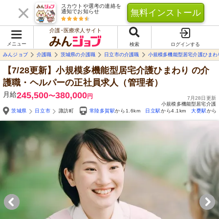
スカウトや選考の連絡を
無料インストール
通知でお知らせ
介護･医療求人サイト
メニュー
検索
ログインする
みんジョブ
介護職
茨城県の介護職
日立市の介護職
小規模多機能型居宅介護ひまわ
【7/28更新】小規模多機能型居宅介護ひまわり
の介
護職・ヘルパーの正社員求人（管理者）
月給
245,500
380,000
〜
円
7月28日更新
小規模多機能型居宅介護
茨城県
日立市
諏訪町
常陸多賀駅
から1.6km
日立駅
から4.1km
大甕駅
から5