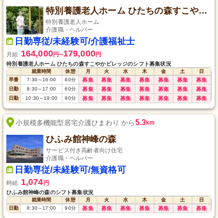
特別養護老人ホーム ひたちの森すこやかビレッジ
特別養護老人ホーム
介護職・ヘルパー
日勤専従/未経験可/介護福祉士
164,000
179,000
月給
円
円
〜
特別養護老人ホーム ひたちの森すこやかビレッジのシフト募集状況
就業時間
休憩
月
火
水
木
金
土
日
早番
7:30
～
16:00
60
分
募集
募集
募集
募集
募集
募集
募集
日勤
8:30
～
17:00
60
分
募集
募集
募集
募集
募集
募集
募集
日勤
10:30
～
19:00
90
分
募集
募集
募集
募集
募集
募集
募集
5.3
小規模多機能型居宅介護ひまわり から
km
ひふみ館神峰の森
サービス付き高齢者向け住宅
介護職・ヘルパー
日勤専従/未経験可/無資格可
1,074
時給
円
ひふみ館神峰の森のシフト募集状況
就業時間
休憩
月
火
水
木
金
土
日
日勤
8:30
～
17:00
90
分
募集
募集
募集
募集
募集
募集
募集