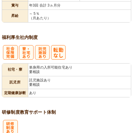
賞与
年3回 合計 3ヵ月分
～ 5％
昇給
（月あたり）
福利厚生
社内制度
社
寮・
託
単身用の入所可能住宅あり
社宅・寮
要相談
会保険完備
社宅あり
児施設あり
託児施設あり
託児所
要相談
定期健康診断
あり
研修制度
教育
サポート体制