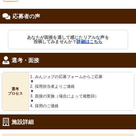
研
応募者の声
修制度あり
あなたが面接を通して感じたリアルな声を
投稿してみませんか？
詳細はこちら
選考・面接
1. みんジョブの応募フォームからご応募
▼
2. 採用担当者よりご連絡
選考
▼
プロセス
3. 面接の実施（場合によって複数回）
▼
4. 採用のご連絡
施設詳細