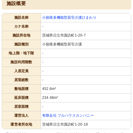
施設概要
施設名称
小規模多機能型居宅介護ひまわり
カナ名称
-
施設所在地
茨城県日立市諏訪町1-20-7
施設種別
小規模多機能型居宅介護
地上階・地下階
-
施設利用階数
-
入居定員
-
居室総数
-
敷地面積
452.6m²
延床面積
234.48m²
居室面積
-
運営法人
有限会社 フルハウスカンパニー
運営者所在地
茨城県日立市諏訪町1-20-18