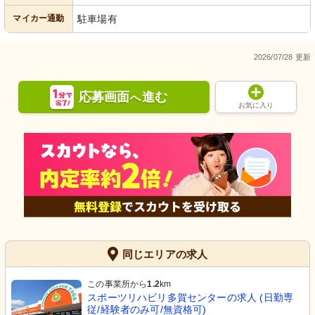
マイカー通勤
駐車場有
2026/07/28 更新
応募画面
進む
へ
お気に入り
同じエリアの求人
この事業所から
1.2
km
スポーツリハビリ多賀センターの求人 (日勤専
従/経験者のみ可/無資格可)