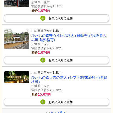
茨城県日立市
常陸多賀駅から1.5km
1,074
時給
円
お気に入り
に
追加
この事業所から
1.3
km
ひたちの森安心巡回の求人 (日勤専従/経験者の
み可/無資格可)
茨城県日立市
常陸多賀駅から2.7km
1,074
時給
円
お気に入り
に
追加
この事業所から
1.3
km
ひたちの森大吉の求人 (シフト制/未経験可/無資
格可)
茨城県日立市
常陸多賀駅から2.7km
15.0
月給
万円
お気に入り
に
追加
もっと見る