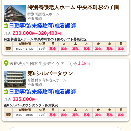
特別養護老人ホーム 中央本町杉の子園
特別養護老人ホーム
准看護師
日勤専従/未経験可/准看護師
230,000
320,400
月給
円
円
〜
特別養護老人ホーム 中央本町杉の子園のシフト募集状況
就業時間
休憩
月
火
水
木
金
土
日
日勤
8:30
～
17:30
60
分
募集
募集
募集
募集
募集
募集
募集
1.1
医療法人社団容生会デイ ケア... から
km
第6シルバータウン
介護付き有料老人ホーム
准看護師
日勤専従/未経験可/准看護師
335,000
月給
円
第6シルバータウンのシフト募集状況
就業時間
休憩
月
火
水
木
金
土
日
日勤
9:00
～
18:00
90
分
募集
募集
募集
募集
募集
募集
募集