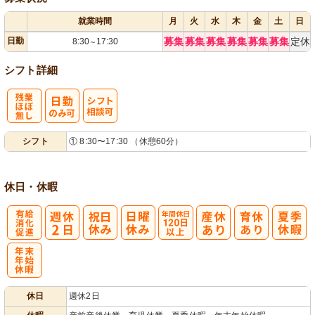
就業時間
月
火
水
木
金
土
日
日勤
募集
募集
募集
募集
募集
募集
定休
8:30
17:30
～
シフト詳細
残
シ
シフト
① 8:30〜17:30 （休憩60分）
業ほぼなし
フト相談可
休日・休暇
有
年間休日
給消化促進
120日以上
年
休日
週休2日
末年始休暇