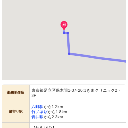
東京都足立区保木間1-37-20ほきまクリニック2・
勤務地住所
3F
六町駅
から1.2km
最寄り駅
竹ノ塚駅
から1.8km
青井駅
から2.3km