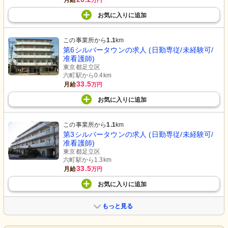
月給
万円
お気に入り
に
追加
この事業所から
1.1
km
第6シルバータウンの求人 (日勤専従/未経験可/
准看護師)
東京都足立区
六町駅から0.4km
33.5
月給
万円
お気に入り
に
追加
この事業所から
1.1
km
第3シルバータウンの求人 (日勤専従/未経験可/
准看護師)
東京都足立区
六町駅から1.3km
33.5
月給
万円
お気に入り
に
追加
もっと見る