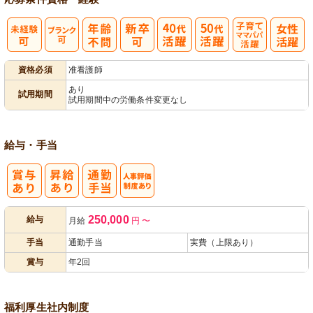
子育てママパ
資格必須
准看護師
パ活躍
あり
試用期間
試用期間中の労働条件変更なし
給与・手当
人事評価制度
250,000
給与
月給
円
〜
あり
手当
通勤手当
実費（上限あり）
賞与
年2回
福利厚生
社内制度