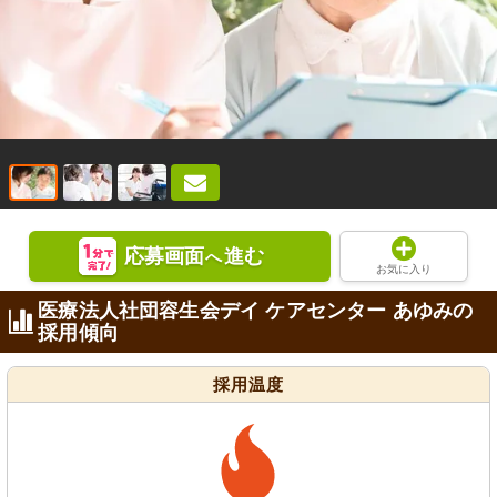
応募画面
進む
へ
お気に入り
医療法人社団容生会デイ ケアセンター あゆみの
採用傾向
採用温度