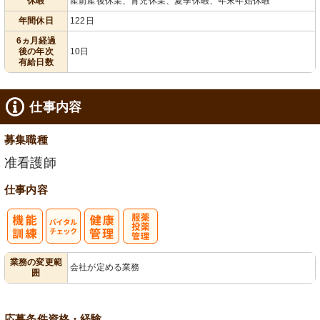
休暇
産前産後休業、育児休業、夏季休暇、年末年始休暇
年間休日
122日
6ヵ月経過
後の年次
10日
有給日数
仕事内容
募集職種
准看護師
仕事内容
バイタルチェ
服薬・投薬管
業務の変更範
会社が定める業務
囲
ック
理
応募条件
資格・経験