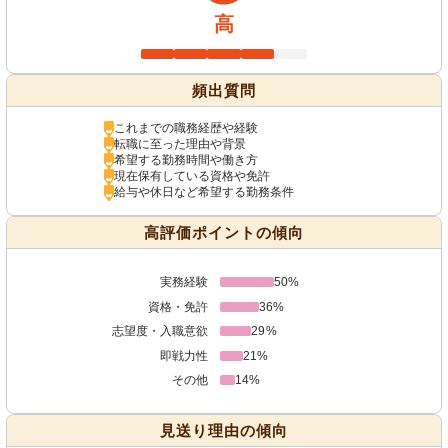
高
頻出質問
これまでの職務経歴や経験
転職に至った理由や背景
希望する勤務時間や働き方
現在保有している資格や免許
給与や休日など希望する勤務条件
高評価ポイントの傾向
実務経験
50%
資格・免許
36%
志望度・入職意欲
29%
即戦力性
21%
その他
14%
見送り理由の傾向