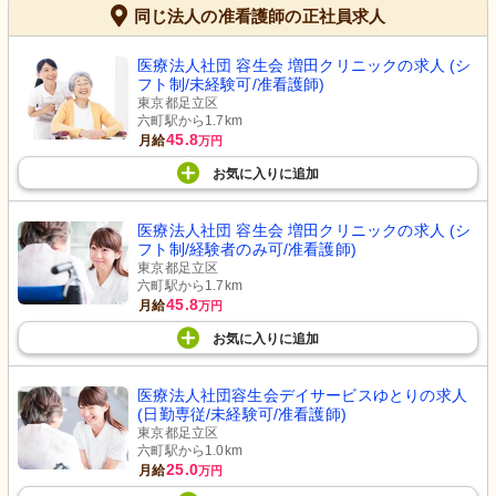
同じ法人の准看護師の正社員求人
医療法人社団 容生会 増田クリニックの求人 (シ
フト制/未経験可/准看護師)
東京都足立区
六町駅から1.7km
45.8
月給
万円
お気に入り
に
追加
医療法人社団 容生会 増田クリニックの求人 (シ
フト制/経験者のみ可/准看護師)
東京都足立区
六町駅から1.7km
45.8
月給
万円
お気に入り
に
追加
医療法人社団容生会デイサービスゆとりの求人
(日勤専従/未経験可/准看護師)
東京都足立区
六町駅から1.0km
25.0
月給
万円