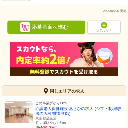
2026/08/06 更新
応募画面
進む
へ
お気に入り
同じエリアの求人
この事業所から
1
km
介護老人保健施設 あさひの求人 (シフト制/経験
者のみ可/准看護師)
東京都足立区
竹ノ塚駅から1.6km
20.2