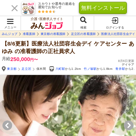
スカウトや選考の連絡を
無料インストール
通知でお知らせ
介護･医療求人サイト
メニュー
検索
ログインする
みんジョブ
准看護師
東京都の准看護師
足立区の准看護師
医療法人社団容生会デイ 
【8/6更新】医療法人社団容生会デイ ケアセンター あ
ゆみ
の准看護師の正社員求人
月給
250,000
〜
円
8月6日更新
デイケア
東京都
足立区
保木間
六町駅
から1.2km
竹ノ塚駅
から1.8km
青井駅
から2.