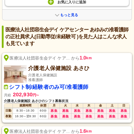
お気に入り
に
追加
もっと見る
医療法人社団容生会デイ ケアセンター あゆみの准看護師
の正社員求人(日勤専従/未経験可 )を見た人はこんな求人
も見ています
1.0
医療法人社団容生会デイ ケア... から
km
介護老人保健施設 あさひ
介護老人保健施設
准看護師
シフト制/経験者のみ可/准看護師
202,930
月給
円
〜
介護老人保健施設 あさひのシフト募集状況
就業時間
休憩
月
火
水
木
金
土
日
日勤
8:30
～
16:30
60
分
募集
募集
募集
募集
募集
募集
募集
夜勤
16:30
～
翌8:30
60
分
募集
募集
募集
募集
募集
募集
募集
1.6
医療法人社団容生会デイ ケア... から
km