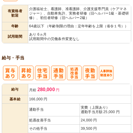
介護福祉士、看護師、准看護師、介護支援専門員（ケアマネ
有資格者
ジャー）、自動車免許、実務者研修（旧ヘルパー1級・基礎研
歓迎
修）、初任者研修（旧ヘルパー2級）
年齢
64歳以下 （年齢制限の理由：定年年齢を上限（省令１号））
あり 6ヵ月
試用期間
試用期間中の労働条件変更なし
給与・手当
処
人事評価制度
280,000
給与
月給
円
遇改善手当
あり
基本給
166,000
円
実費（上限あり）
通勤手当
通勤手当月額 25,000 円
処遇改善手当
24,000 円
その他手当
39,500 円