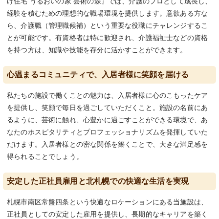
け住宅 うるおいの家 芸術の森』では、介護のプロとして成長し、
経験を積むための理想的な職場環境を提供します。意欲ある方な
ら、介護職（管理職候補）という重要な役職にチャレンジするこ
とが可能です。有資格者は特に歓迎され、介護福祉士などの資格
を持つ方は、知識や技能を存分に活かすことができます。
心温まるコミュニティで、入居者様に笑顔を届ける
私たちの施設で働くことの魅力は、入居者様に心のこもったケア
を提供し、笑顔で毎日を過ごしていただくこと。施設の名前にあ
るように、芸術に触れ、心豊かに過ごすことができる環境で、あ
なたのホスピタリティとプロフェッショナリズムを発揮していた
だけます。入居者様との密な関係を築くことで、大きな満足感を
得られることでしょう。
安定した正社員雇用と北札幌での快適な生活を実現
札幌市南区常盤四条という快適なロケーションにある当施設は、
正社員としての安定した雇用を提供し、長期的なキャリアを築く