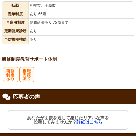
転勤
札幌市、千歳市
会保険完備
あり
定年制度
あり 65歳
再雇用制度
勤務延長あり 75歳まで
定期健康診断
あり
予防接種補助
あり
研修制度
教育
サポート体制
研
復
応募者の声
修制度あり
職支援あり
あなたが面接を通して感じたリアルな声を
投稿してみませんか？
詳細はこちら