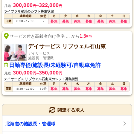
300,000
322,000
月給
円
円
〜
ライブラリ澄川のシフト募集状況
就業時間
休憩
月
火
水
木
金
土
日
日勤
8:30
～
17:30
-
募集
募集
募集
募集
募集
募集
募集
1.5
サービス付き高齢者向け住宅 ... から
km
デイサービス リブウェル石山東
デイサービス
施設長・管理職
日勤専従/施設長/未経験可/自動車免許
300,000
350,000
月給
円
円
〜
デイサービス リブウェル石山東のシフト募集状況
就業時間
休憩
月
火
水
木
金
土
日
日勤
8:30
～
17:30
60
分
募集
募集
募集
募集
募集
募集
募集
関連する求人
北海道の施設長・管理職