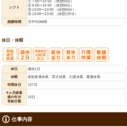
① 7:00〜16:00 （休憩60分）
② 9:00〜18:00 （休憩60分）
シフト
業ほぼなし
フト相談可
③ 10:00〜19:00 （休憩60分）
④ 16:00〜10:00 （休憩120分）
残業時間
月平均0時間
休日・休暇
有
年間休日
休日
週休2日
給消化促進
100日以上
休暇
産前産後休業、育児休業、介護休業、看護休暇
年間休日
107日
6ヵ月経過
後の年次
10日
有給日数
仕事内容