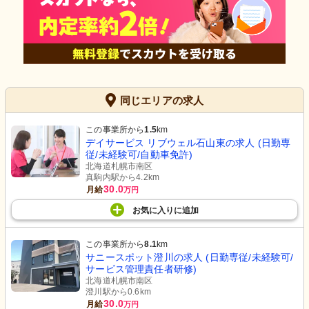
同じエリアの求人
この事業所から
1.5
km
デイサービス リブウェル石山東の求人 (日勤専
従/未経験可/自動車免許)
北海道札幌市南区
真駒内駅から4.2km
30.0
月給
万円
お気に入り
に
追加
この事業所から
8.1
km
サニースポット澄川の求人 (日勤専従/未経験可/
サービス管理責任者研修)
北海道札幌市南区
澄川駅から0.6km
30.0
月給
万円