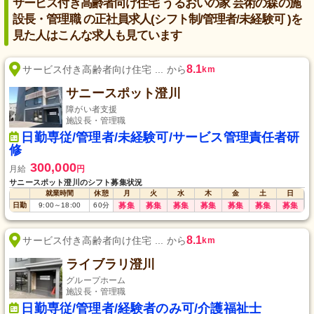
サービス付き高齢者向け住宅 うるおいの家 芸術の森の施
設長・管理職 の正社員求人(シフト制/管理者/未経験可 )を
見た人はこんな求人も見ています
8.1
サービス付き高齢者向け住宅 ... から
km
サニースポット澄川
障がい者支援
施設長・管理職
日勤専従/管理者/未経験可/サービス管理責任者研
修
300,000
月給
円
サニースポット澄川のシフト募集状況
就業時間
休憩
月
火
水
木
金
土
日
日勤
9:00
～
18:00
60
分
募集
募集
募集
募集
募集
募集
募集
8.1
サービス付き高齢者向け住宅 ... から
km
ライブラリ澄川
グループホーム
施設長・管理職
日勤専従/管理者/経験者のみ可/介護福祉士