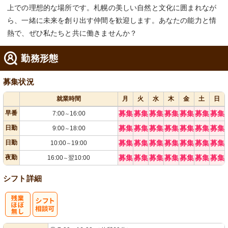
上での理想的な場所です。札幌の美しい自然と文化に囲まれなが
ら、一緒に未来を創り出す仲間を歓迎します。あなたの能力と情
熱で、ぜひ私たちと共に働きませんか？
勤務形態
募集状況
就業時間
月
火
水
木
金
土
日
早番
募集
募集
募集
募集
募集
募集
募集
7:00
16:00
～
日勤
募集
募集
募集
募集
募集
募集
募集
9:00
18:00
～
日勤
募集
募集
募集
募集
募集
募集
募集
10:00
19:00
～
夜勤
募集
募集
募集
募集
募集
募集
募集
16:00
翌10:00
～
シフト詳細
残
シ