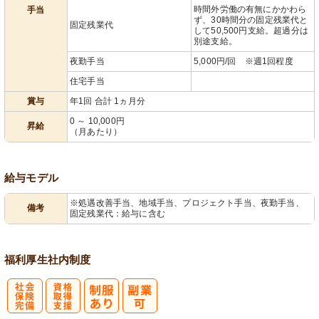
時間外労働の有無にかかわら
手当
ず、30時間分の固定残業代と
固定残業代
して50,500円支給。超過分は
別途支給。
夜勤手当
5,000円/回 ※週1回程度
住宅手当
賞与
年1回 合計 1ヵ月分
0 ～ 10,000円
昇給
（月あたり）
給与モデル
※処遇改善手当、地域手当、プロジェクト手当、夜勤手当、
備考
固定残業代：給与に含む
福利厚生
社内制度
社
資格取得支援