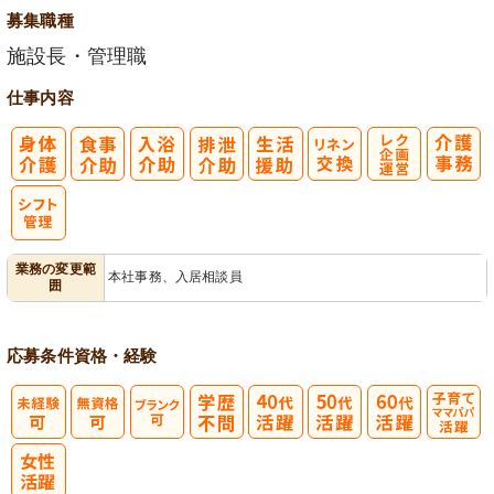
募集職種
施設長・管理職
仕事内容
レク企画・運
営
業務の変更範
本社事務、入居相談員
囲
応募条件
資格・経験
子育てママパ
パ活躍