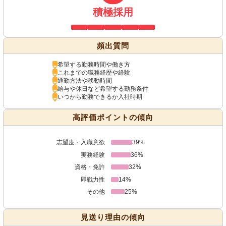
積極採用
頻出質問
希望する勤務時間や働き方
これまでの職務経歴や経験
通勤方法や移動時間
給与や休日など希望する勤務条件
いつから勤務できるか入社時期
高評価ポイントの傾向
志望度・入職意欲
39%
実務経験
36%
資格・免許
32%
即戦力性
14%
その他
25%
見送り理由の傾向