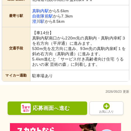
真駒内駅
から5.6km
最寄り駅
自衛隊前駅
から7.3km
澄川駅
から8.5km
【車14分】
真駒内駅南口から220m先の真駒内・真駒内幸町３
を右方向（平岸通）に進みます。
交通手段
530m先を左方向に進み、93m先の真駒内泉町１を
斜め右方向（真駒内通）に進みます。
5.4km進むと「サービス付き高齢者向け住宅 うる
おいの家 芸術の森」に到着します。
マイカー通勤
駐車場あり
2026/05/23 更新
応募画面
進む
へ
お気に入り