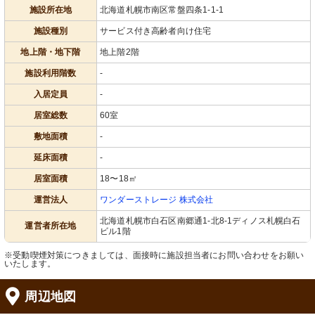
施設所在地
北海道札幌市南区常盤四条1-1-1
施設種別
サービス付き高齢者向け住宅
地上階・地下階
地上階2階
施設利用階数
-
入居定員
-
居室総数
60室
敷地面積
-
延床面積
-
居室面積
18〜18㎡
運営法人
ワンダーストレージ 株式会社
北海道札幌市白石区南郷通1-北8-1ディノス札幌白石
運営者所在地
ビル1階
※受動喫煙対策につきましては、面接時に施設担当者にお問い合わせをお願い
いたします。
周辺地図