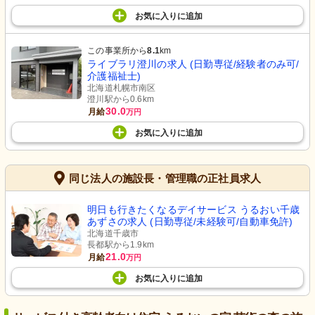
お気に入り
に
追加
この事業所から
8.1
km
ライブラリ澄川の求人 (日勤専従/経験者のみ可/
介護福祉士)
北海道札幌市南区
澄川駅から0.6km
30.0
月給
万円
お気に入り
に
追加
同じ法人の施設長・管理職の正社員求人
明日も行きたくなるデイサービス うるおい千歳
あずさの求人 (日勤専従/未経験可/自動車免許)
北海道千歳市
長都駅から1.9km
21.0
月給
万円
お気に入り
に
追加