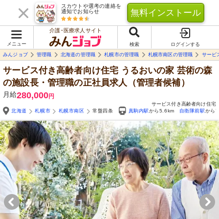
スカウトや選考の連絡を
無料インストール
通知でお知らせ
介護･医療求人サイト
メニュー
検索
ログインする
みんジョブ
管理職
北海道の管理職
札幌市の管理職
札幌市南区の管理職
サービ
サービス付き高齢者向け住宅 うるおいの家 芸術の森
の施設長・管理職の正社員求人（管理者候補）
月給
280,000
円
サービス付き高齢者向け住宅
北海道
札幌市
札幌市南区
常盤四条
真駒内駅
から5.6km
自衛隊前駅
から7