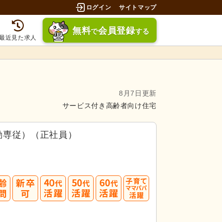
ログイン
サイトマップ
無料
会員登録
で
する
最近見た求人
8月7日更新
サービス付き高齢者向け住宅
勤専従）（正社員）
40
50
60