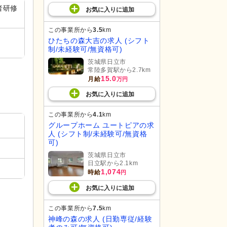
者研修
お気に入り
に
追加
この事業所から
3.5
km
ひたちの森大吉の求人 (シフト
制/未経験可/無資格可)
茨城県日立市
常陸多賀駅から2.7km
15.0
月給
万円
お気に入り
に
追加
この事業所から
4.1
km
グループホーム ユートピアの求
人 (シフト制/未経験可/無資格
可)
茨城県日立市
日立駅から2.1km
1,074
時給
円
お気に入り
に
追加
この事業所から
7.5
km
神峰の森の求人 (日勤専従/経験