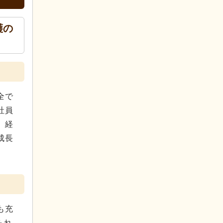
護の
全で
社員
、経
成長
も充
られ