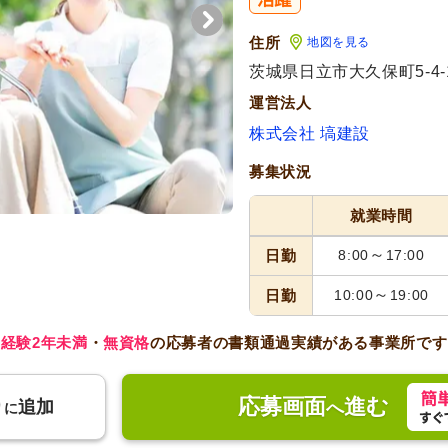
住所
地図を見る
茨城県日立市大久保町5-4-
運営法人
株式会社 塙建設
募集状況
就業時間
～
日勤
8:00
17:00
～
日勤
10:00
19:00
経験2年未満
・
無資格
の応募者の書類通過実績がある事業所です
応募画面
進む
り
追加
へ
に