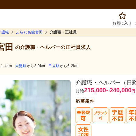
お気に入り
介護職
ふらわあ館宮田
介護職・正社員
宮田
の介護職・ヘルパーの正社員求人
1.4km
大甕駅
から3.9km
日立駅
から6.2km
介護職・ヘルパー（日
215,000
240,000
月給
〜
円
応募条件