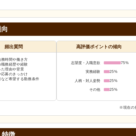
傾向
頻出質問
高評価ポイントの傾向
勤務時間や働き方
志望度・入職意欲
75%
の職務経歴や経験
った理由や背景
実務経験
25%
や応募のきっかけ
日など希望する勤務条件
人柄・対人姿勢
25%
その他
25%
※現在の
・特徴