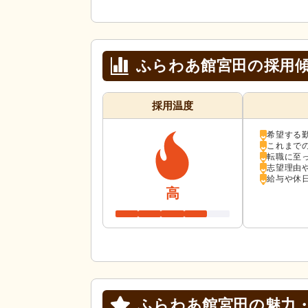
ふらわあ館宮田の採用
採用温度
希望する
これまで
転職に至
志望理由
給与や休
高
ふらわあ館宮田の
魅力