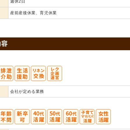
週休2日
産前産後休業、育児休業
内容
会社が定める業務
40
50
60