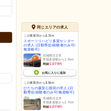
同じエリアの求人
この事業所から
2.7
km
スポーツリハビリ多賀センター
の求人 (日勤専従/経験者のみ可/
無資格可)
茨城県日立市
常陸多賀駅から1.5km
1,074
時給
円
お気に入り
に
追加
この事業所から
3.5
km
ひたちの森安心巡回の求人 (日
勤専従/経験者のみ可/無資格可)
茨城県日立市
常陸多賀駅から2.7km
1,074
時給
円