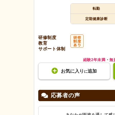
転勤
定期健康診断
研修制度
教育
サポート体制
経験2年未満
・
無
お気に入り
追加
に
応募者の声
あなたが面接を通して感