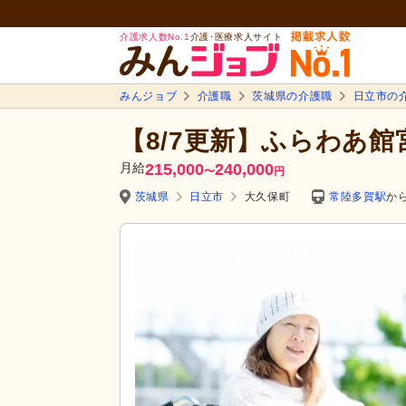
介護求人数No.1
介護･医療求人サイト
みんジョブ
介護職
茨城県の介護職
日立市の
【8/7更新】ふらわあ館
月給
215,000
240,000
〜
円
茨城県
日立市
大久保町
常陸多賀駅
から