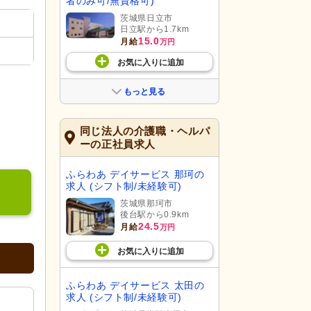
者のみ可/無資格可)
茨城県日立市
日立駅から1.7km
15.0
月給
万円
お気に入り
に
追加
もっと見る
同じ法人の介護職・ヘルパ
ーの正社員求人
ふらわあ デイサービス 那珂の
求人 (シフト制/未経験可)
茨城県那珂市
後台駅から0.9km
24.5
月給
万円
お気に入り
に
追加
ふらわあ デイサービス 太田の
求人 (シフト制/未経験可)