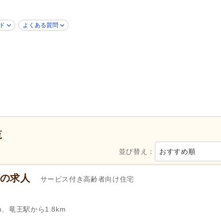
学歴不問
(50)
年齢不問
(22)
子育てママパパ活躍
(55)
40代活躍
(55)
ド
よくある質問
60代活躍
(36)
ネイル可
(4)
掲載7日以内
(4)
掲載14日以内
(5)
女性が活躍
(54)
スピード対応
(10)
シフト制
(13)
日勤のみ可
(57)
週1日から可
(1)
シフト相談可
(52)
覧
7)
実務者研修（旧ヘルパー1級・基礎研
介護福祉士
(49)
並び替え：
おすすめ順
修）
(3)
精神保健福祉士
(15)
社会福祉主事任用
(26)
の求人
サービス付き高齢者向け住宅
ー）
自動車免許
(48)
週休2日
(21)
4週8休
(1)
m、竜王駅から1.8km
土曜休み
(7)
日曜休み
(16)