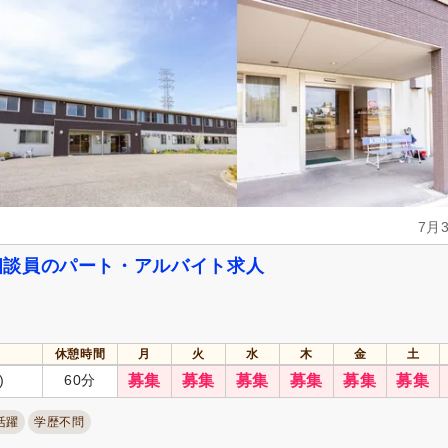
年間休日120日以上
(8)
産休あり
(51)
介護休業
(38)
看護休暇
(16)
冬季休暇
(2)
年末年始休暇
(12)
社会保険完備
(70)
研修制度あり
(52)
昇給あり
(67)
復職支援あり
(12)
日・祝給与アップ
(3)
住宅手当
(12)
人事評価制度あり
(55)
処遇改善手当
(39)
7月
託児施設あり
(9)
資格手当
(42)
相談員のパート・アルバイト求人
扶養手当
(13)
再雇用制度あり
(53)
副業可
(2)
自動車通勤可
(67)
自転車通勤可
(55)
休憩時間
月
火
水
木
金
土
)
60分
募集
募集
募集
募集
募集
募集
活躍
学歴不問