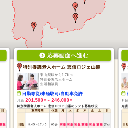
応募画面
へ
進む
特別養護老人ホーム 恵信ロジェ山梨
東山梨駅から1.7Km
特別養護老人ホーム
生活相談員
日勤専従/未経験可/自動車免許
201,500
246,000
月給
月
円
〜
円
特別養護老人ホーム 恵信ロジェ山梨のシフト募集状況
介護
日
就業時間
休憩
月
火
水
木
金
土
日
募集
日勤
8:45
～
17:45
60
分
募集
募集
募集
募集
募集
募集
定休
日