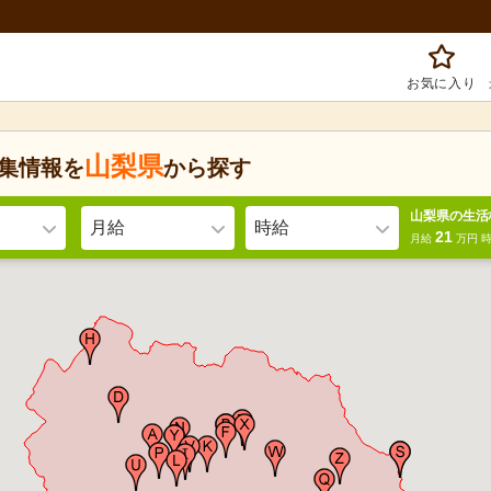
お気に入り
山梨県
集情報を
から探す
山梨県の生活
月給
時給
21
月給
万円