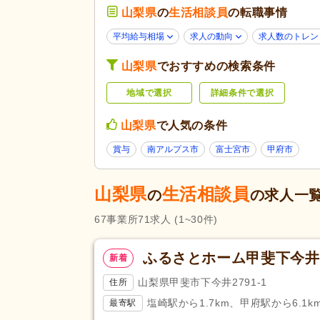
山梨県
の
生活相談員
ブランク可
の転職事情
(55)
新卒可
(50)
平均給与相場
求人の動向
求人数のトレン
応募条件・こ
50代活躍
(55)
だわり
山梨県
でおすすめの検索条件
ハローワーク求人を除く
(19)
地域で選択
詳細条件で選択
掲載30日以内
(12)
急募
(4)
山梨県
で人気の条件
残業ほぼなし
(55)
賞与
南アルプス市
富士宮市
甲府市
勤務形態
時短勤務相談可
(6)
即日勤務可
(3)
山梨県
生活相談員
の
の求人一
初任者研修（旧ヘルパー2級）
(
67
事業所
71
求人
(1~30件)
応募資格
社会福祉士
(53)
ふるさとホーム甲斐下今井
新着
介護支援専門員（ケアマネジャ
(11)
山梨県甲斐市下今井2791-1
住所
完全週休2日
(13)
塩崎駅から1.7km、甲府駅から6.1k
最寄駅
土日休み
(10)