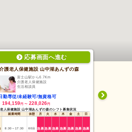
応募画面
へ
進む
介護老人保健施設 山中湖あんずの森
穴山の杜短
富士山駅から6.7Km
穴山
介護老人保健施設
シ
生活相談員
生
日勤専従/未経験可/無資格可
シフト制/未
194,159
228,026
210,000
給
月給
円
〜
円
円
老人保健施設 山中湖あんずの森のシフト募集状況
穴山の杜短期入所生
就業時間
休憩
月
火
水
木
金
土
日
就業時間
早番
7:00
～
16:00
勤
8:30
～
17:30
60
分
急募
急募
急募
急募
急募
急募
急募
日勤
8:30
～
17:30