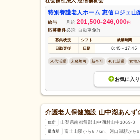
社会福祉法人 恵信福祉会
特別養護老人ホーム 恵信ロジェ山
201,500
246,000
給与
月給
~
円
応募要件
必須: 自動車免許
募集状況
シフト
就業時間
8:45
17:45
日勤専従
日勤
～
50代活躍
未経験可
新卒可
40代活躍
女性
お気に入り
介護老人保健施設 山中湖あんず
山梨県南都留郡山中湖村山中1069-3
住所
富士山駅から6.7km、河口湖駅から9.
最寄駅