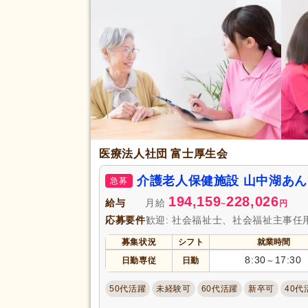
医療法人社団 富士厚生会
介護老人保健施設 山中湖あ
急募
194,159
228,026
給与
月給
~
円
応募要件
歓迎: 社会福祉士、社会福祉主事任
募集状況
シフト
就業時間
8:30
17:30
日勤専従
日勤
～
50代活躍
未経験可
60代活躍
新卒可
40代