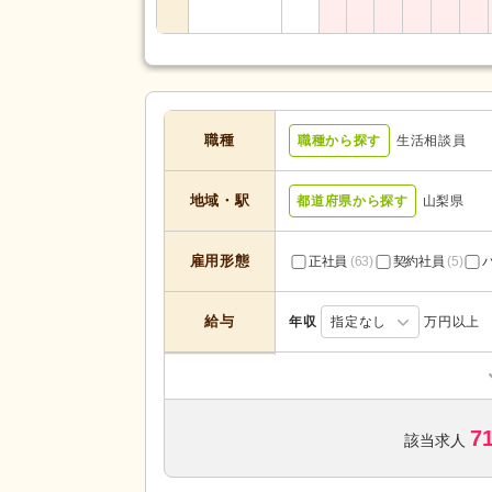
職種
職種から探す
生活相談員
地域・駅
都道府県から探す
山梨県
雇用形態
正社員
(63)
契約社員
(5)
給与
年収
指定なし
万円以上
デイサービス
(31)
サービスの種
サービス付き高齢者向け住宅
(3
類
7
介護老人保健施設
(3)
該当求人
未経験可
(55)