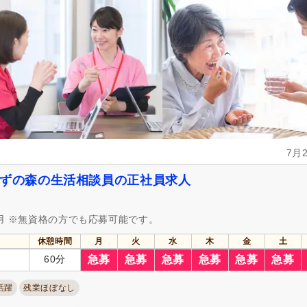
7月
んずの森の生活相談員の正社員求人
用 ※無資格の方でも応募可能です。
休憩時間
月
火
水
木
金
土
60分
急募
急募
急募
急募
急募
急募
活躍
残業ほぼなし