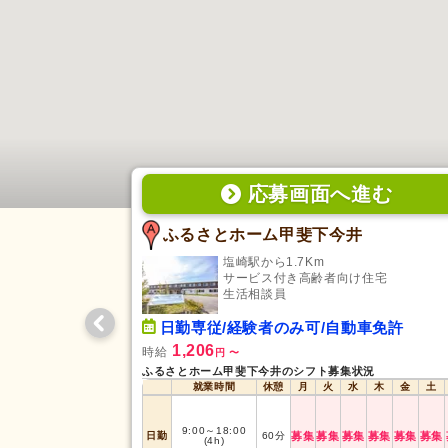
応募画面
へ
進む
ふるさとホーム甲斐下今井
塩崎駅から1.7Km
サービス付き高齢者向け住宅
生活相談員
日勤専従/経験者のみ可/自動車免許
1,206
時給
円
〜
ふるさとホーム甲斐下今井のシフト募集状況
就業時間
休憩
月
火
水
木
金
土
9:00
～
18:00
日勤
60
分
募集
募集
募集
募集
募集
募集
(4h)