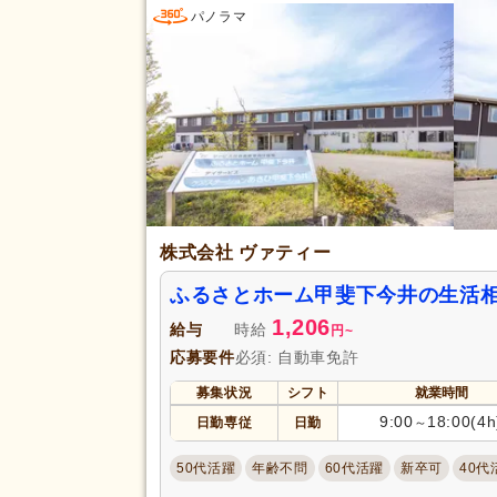
パノラマ
休日・休暇
年間休日110日以上
(21)
育休あり
(67)
夏季休暇
(10)
賞与あり
(62)
企業年金
(8)
退職金あり
(51)
給与・手当
通勤手当
(67)
福利厚生
株式会社 ヴァティー
夜勤手当
(7)
ふるさとホーム甲斐下今井の生活
扶養控除内考慮あり
(3)
1,206
給与
時給
正社員登用あり
(7)
円
~
応募要件
必須: 自動車免許
駅近
(14)
アクセス
募集状況
シフト
就業時間
バイク通勤可
(7)
9:00
18:00(4h
日勤専従
日勤
～
50代活躍
年齢不問
60代活躍
新卒可
40代