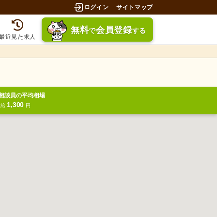
ログイン
サイトマップ
無料
会員登録
で
する
最近見た求人
相談員の平均相場
1,300
時給
円