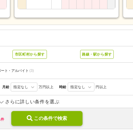
市区町村から探す
路線・駅から探す
パート・アルバイト
(3)
月給
指定なし
万円以上
時給
指定なし
円以上
ショートステイ
(8)
介護付き有料老人ホーム
(2)
さらに詳しい条件を選ぶ
)
ケアハウス
(2)
特別養護老人ホーム
(7)
1
地域包括支援センター
この条件で検索
(3)
病院
(6)
件
新規オープン
(1)
無資格可
(5)