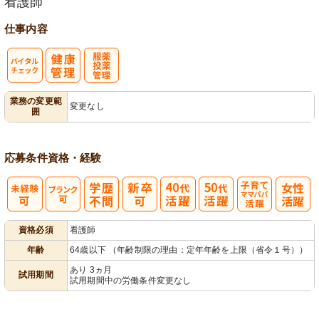
看護師
仕事内容
バイタルチェ
服薬・投薬管
業務の変更範
変更なし
囲
ック
理
応募条件
資格・経験
子育てママパ
資格必須
看護師
パ活躍
年齢
64歳以下 （年齢制限の理由：定年年齢を上限（省令１号））
あり 3ヵ月
試用期間
試用期間中の労働条件変更なし