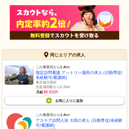
同じエリアの求人
この事業所から
1.4
km
指定訪問看護 アットリハ蒲田の求人 (日勤専従/
未経験可/看護師)
東京都大田区
京急蒲田駅から0.2km
30.0
月給
万円
お気に入り
に
追加
この事業所から
1.4
km
アスケア訪問入浴 大田の求人 (日勤専従/未経験
可/看護師)