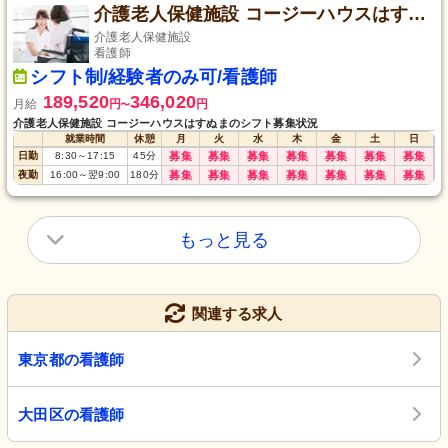
介護老人保健施設 コージーハウスはすぬま
介護老人保健施設
看護師
シフト制/経験者のみ可/看護師
189,520
346,020
月給
円
円
〜
介護老人保健施設 コージーハウスはすぬまのシフト募集状況
就業時間
休憩
月
火
水
木
金
土
日
日勤
8:30
～
17:15
45
分
募集
募集
募集
募集
募集
募集
募集
夜勤
16:00
～
翌9:00
180
分
募集
募集
募集
募集
募集
募集
募集
もっと見る
関連する求人
東京都の看護師
大田区の看護師