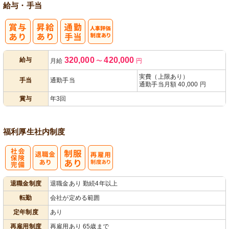
給与・手当
人事評価制度
320,000
420,000
給与
月給
〜
円
あり
実費（上限あり）
手当
通勤手当
通勤手当月額 40,000 円
賞与
年3回
福利厚生
社内制度
社
再雇用制度あ
退職金制度
退職金あり 勤続4年以上
会保険完備
り
転勤
会社が定める範囲
定年制度
あり
再雇用制度
再雇用あり 65歳まで