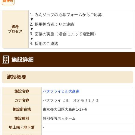
Web
1. みんジョブの応募フォームからご応募
面接可
▼
2. 採用担当者よりご連絡
選考
▼
プロセス
3. 面接の実施（場合によって複数回）
▼
4. 採用のご連絡
施設詳細
施設概要
施設名称
バタフライヒル大森南
カナ名称
バタフライ ヒル オオモリミナミ
施設所在地
東京都大田区大森南1-17-6
施設種別
特別養護老人ホーム
地上階・地下階
-