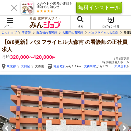
スカウトや選考の連絡を
無料インストール
通知でお知らせ
介護･医療求人サイト
メニュー
検索
ログインする
みんジョブ
看護師
東京都の看護師
大田区の看護師
バタフライヒル大森南
看護
【8/8更新】バタフライヒル大森南
の看護師の正社員
求人
月給
320,000
420,000
〜
円
8月8日更新
特別養護老人ホーム
東京都
大田区
大森南
梅屋敷駅
から1.1km
大森町駅
から1.2km
大鳥居駅
か