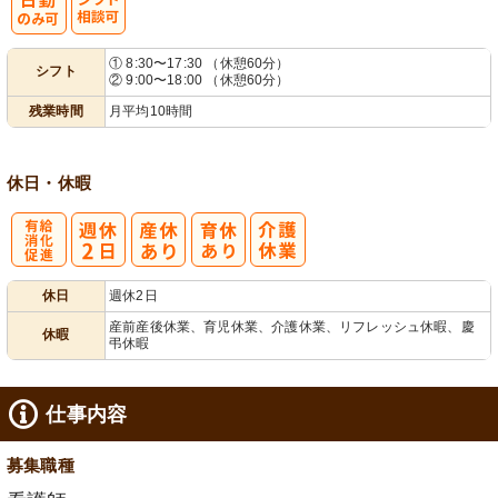
シ
① 8:30〜17:30 （休憩60分）
シフト
② 9:00〜18:00 （休憩60分）
フト相談可
残業時間
月平均10時間
休日・休暇
有
休日
週休2日
給消化促進
産前産後休業、育児休業、介護休業、リフレッシュ休暇、慶
休暇
弔休暇
仕事内容
募集職種