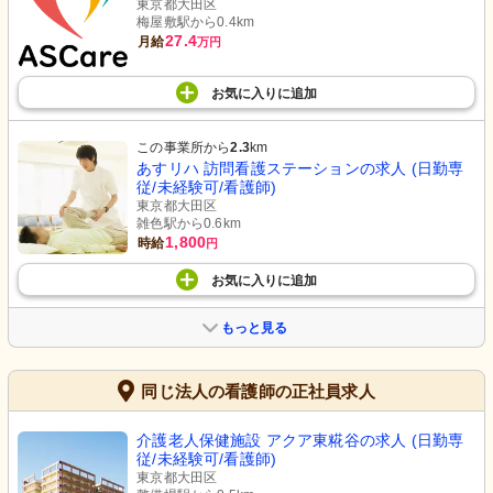
東京都大田区
梅屋敷駅から0.4km
27.4
月給
万円
お気に入り
に
追加
この事業所から
2.3
km
あすリハ 訪問看護ステーションの求人 (日勤専
従/未経験可/看護師)
東京都大田区
雑色駅から0.6km
1,800
時給
円
お気に入り
に
追加
もっと見る
同じ法人の看護師の正社員求人
介護老人保健施設 アクア東糀谷の求人 (日勤専
従/未経験可/看護師)
東京都大田区