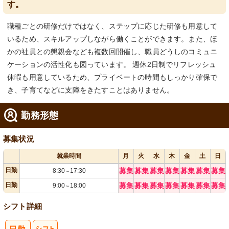
す。
職種ごとの研修だけではなく、ステップに応じた研修も用意して
いるため、スキルアップしながら働くことができます。また、ほ
かの社員との懇親会なども複数回開催し、職員どうしのコミュニ
ケーションの活性化も図っています。 週休2日制でリフレッシュ
休暇も用意しているため、プライベートの時間もしっかり確保で
き、子育てなどに支障をきたすことはありません。
勤務形態
募集状況
就業時間
月
火
水
木
金
土
日
日勤
募集
募集
募集
募集
募集
募集
募集
8:30
17:30
～
日勤
募集
募集
募集
募集
募集
募集
募集
9:00
18:00
～
シフト詳細