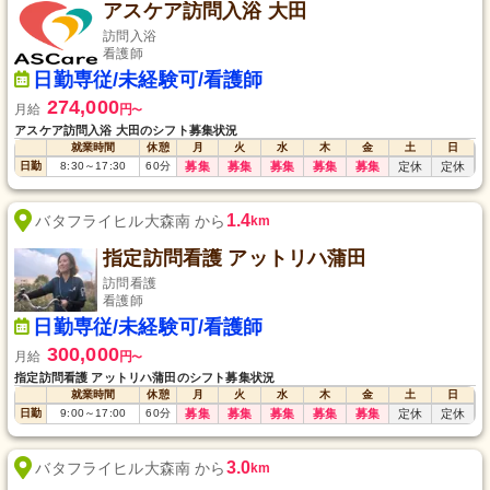
アスケア訪問入浴 大田
訪問入浴
看護師
日勤専従/未経験可/看護師
274,000
月給
円
〜
アスケア訪問入浴 大田のシフト募集状況
就業時間
休憩
月
火
水
木
金
土
日
日勤
8:30
～
17:30
60
分
募集
募集
募集
募集
募集
定休
定休
1.4
バタフライヒル大森南 から
km
指定訪問看護 アットリハ蒲田
訪問看護
看護師
日勤専従/未経験可/看護師
300,000
月給
円
〜
指定訪問看護 アットリハ蒲田のシフト募集状況
就業時間
休憩
月
火
水
木
金
土
日
日勤
9:00
～
17:00
60
分
募集
募集
募集
募集
募集
定休
定休
3.0
バタフライヒル大森南 から
km