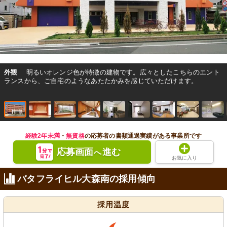
外観
明るいオレンジ色が特徴の建物です。広々としたこちらのエント
ランスから、ご自宅のようなあたたかみを感じていただけます。
経験2年未満
・
無資格
の応募者の書類通過実績がある事業所です
応募画面
進む
へ
お気に入り
バタフライヒル大森南の採用傾向
採用温度