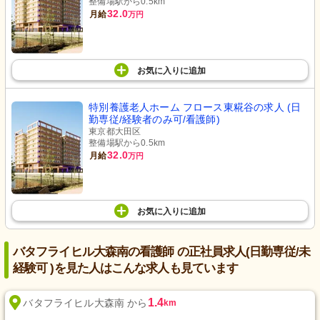
整備場駅から0.5km
32.0
月給
万円
お気に入り
に
追加
特別養護老人ホーム フロース東糀谷の求人 (日
勤専従/経験者のみ可/看護師)
東京都大田区
整備場駅から0.5km
32.0
月給
万円
お気に入り
に
追加
バタフライヒル大森南の看護師 の正社員求人(日勤専従/未
経験可 )を見た人はこんな求人も見ています
1.4
バタフライヒル大森南 から
km