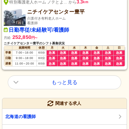
3.3
特別養護老人ホーム ノテとよ... から
km
ニチイケアセンター豊平
介護付き有料老人ホーム
看護師
日勤専従/未経験可/看護師
252,850
月給
円
〜
ニチイケアセンター豊平のシフト募集状況
就業時間
休憩
月
火
水
木
金
土
日
早番
7:00
～
16:00
60
分
急募
急募
急募
急募
急募
急募
急募
日勤
9:00
～
18:00
60
分
急募
急募
急募
急募
急募
急募
急募
遅番
11:00
～
20:00
60
分
急募
急募
急募
急募
急募
急募
急募
もっと見る
関連する求人
北海道の看護師