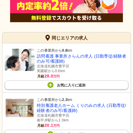
同じエリアの求人
この事業所から
0.8
km
訪問看護 事業所さらんの求人 (日勤専従/経験者
のみ可/看護師)
北海道札幌市豊平区
美園駅から0.6km
28.0
月給
万円
お気に入り
に
追加
この事業所から
2.3
km
特別養護老人ホーム くりのみの求人 (日勤専従/
経験者のみ可/看護師)
北海道札幌市豊平区
南平岸駅から1.0km
20.1
月給
万円