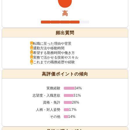
高
頻出質問
転職に至った理由や背景
通勤方法や移動時間
希望する勤務時間や働き方
実務で活かせる技術やスキル
これまでの職務経歴や経験
高評価ポイントの傾向
実務経験
34%
志望度・入職意欲
31%
資格・免許
26%
人柄・対人姿勢
17%
その他
14%