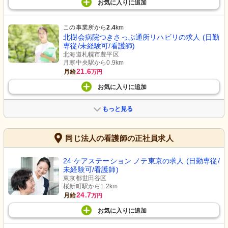
お気に入り
に
追加
この事業所から
2.4
km
北樹会病院つきさっぷ通所リハビリの求人 (日勤
専従/未経験可/看護師)
北海道札幌市豊平区
月寒中央駅から0.9km
21.6
月給
万円
お気に入り
に
追加
もっと見る
同じ法人の看護師の正社員求人
24 ケアステーション ノテ東京の求人 (日勤専従/
未経験可/看護師)
東京都世田谷区
桜新町駅から1.2km
24.7
月給
万円
お気に入り
に
追加