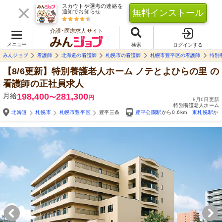
スカウトや選考の連絡を
無料インストール
通知でお知らせ
介護･医療求人サイト
メニュー
検索
ログインする
みんジョブ
看護師
北海道の看護師
札幌市の看護師
札幌市豊平区の看護師
特別
【8/6更新】特別養護老人ホーム ノテとよひらの里
の
看護師の正社員求人
月給
198,400
281,300
〜
円
8月6日更新
特別養護老人ホーム
北海道
札幌市
札幌市豊平区
豊平三条
豊平公園駅
から0.6km
東札幌駅
から