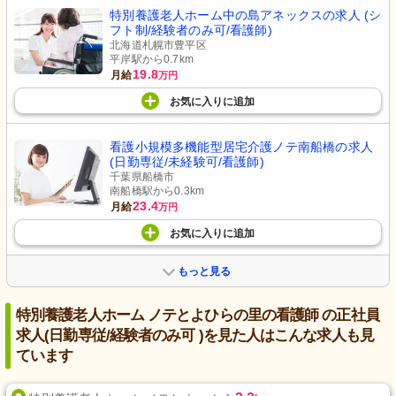
特別養護老人ホーム中の島アネックスの求人 (シ
フト制/経験者のみ可/看護師)
北海道札幌市豊平区
平岸駅から0.7km
19.8
月給
万円
お気に入り
に
追加
看護小規模多機能型居宅介護ノテ南船橋の求人
(日勤専従/未経験可/看護師)
千葉県船橋市
南船橋駅から0.3km
23.4
月給
万円
お気に入り
に
追加
もっと見る
特別養護老人ホーム ノテとよひらの里の看護師 の正社員
求人(日勤専従/経験者のみ可 )を見た人はこんな求人も見
ています