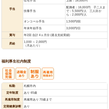
住宅手当
上限：16,000円
配偶者：16,000円 子二人ま
手当
扶養手当
で：5,500円/人 三人目か
ら：2,000円/人
オンコール手当
1,500円/回
年末年始手当
3,000円/日
賞与
年2回 合計 4ヵ月分 (過去支給実績)
1,000 ～ 2,000円
昇給
（月あたり）
福利厚生
社内制度
社
再雇用制度あ
転勤
札幌市内
会保険完備
り
定年制度
あり 65歳
再雇用制度
再雇用あり 70歳まで
定期健康診断
あり