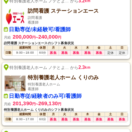
3.2
特別養護老人ホーム ノテとよ... から
km
訪問看護 ステーションエース
訪問看護
看護師
日勤専従/未経験可/看護師
200,000
240,000
月給
円
円
〜
訪問看護 ステーションエースのシフト募集状況
就業時間
休憩
月
火
水
木
金
土
日
日勤
9:00
～
18:00
60
分
募集
募集
募集
募集
募集
定休
定休
2.3
特別養護老人ホーム ノテとよ... から
km
特別養護老人ホーム くりのみ
特別養護老人ホーム
看護師
日勤専従/経験者のみ可/看護師
201,390
269,130
月給
円
円
〜
特別養護老人ホーム くりのみのシフト募集状況
就業時間
休憩
月
火
水
木
金
土
日
日勤
8:00
～
17:00
60
分
募集
募集
募集
募集
募集
募集
募集