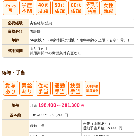
子育てママパ
必要経験
実務経験必須
パ活躍
資格必須
看護師
年齢
64歳以下 （年齢制限の理由：定年年齢を上限（省令１号））
あり 3ヵ月
試用期間
試用期間中の労働条件変更なし
給与・手当
人事評価制度
198,400
281,300
給与
月給
〜
円
あり
基本給
198,400
〜
281,300
円
実費（上限あり）
通勤手当
通勤手当月額 35,000 円