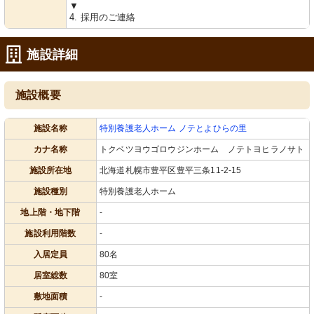
▼
4. 採用のご連絡
施設詳細
施設概要
施設名称
特別養護老人ホーム ノテとよひらの里
カナ名称
トクベツヨウゴロウジンホーム ノテトヨヒラノサト
施設所在地
北海道札幌市豊平区豊平三条11-2-15
施設種別
特別養護老人ホーム
地上階・地下階
-
施設利用階数
-
入居定員
80名
居室総数
80室
敷地面積
-