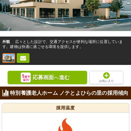
外観
広々とした設計で、交通アクセスが便利な場所に位置していま
す。建物は快適に過ごせる環境を提供します。
応募画面
進む
へ
お気に入り
特別養護老人ホーム ノテとよひらの里の採用傾向
採用温度