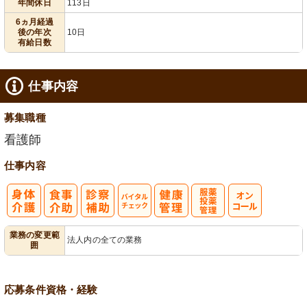
年間休日
113日
6ヵ月経過
後の年次
10日
有給日数
仕事内容
募集職種
看護師
仕事内容
バイタルチェ
服薬・投薬管
業務の変更範
法人内の全ての業務
囲
ック
理
応募条件
資格・経験