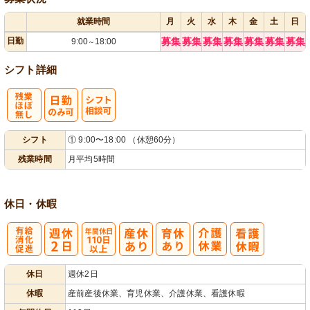
就業時間
月
火
水
木
金
土
日
日勤
募集
募集
募集
募集
募集
募集
募集
9:00
18:00
～
シフト詳細
残
シ
シフト
① 9:00〜18:00 （休憩60分）
業ほぼなし
フト相談可
残業時間
月平均5時間
休日・休暇
有
年間休日
休日
週休2日
給消化促進
110日以上
休暇
産前産後休業、育児休業、介護休業、看護休暇