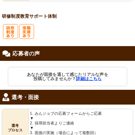
研修制度
教育
サポート体制
研
復
応募者の声
修制度あり
職支援あり
あなたが面接を通して感じたリアルな声を
投稿してみませんか？
詳細はこちら
選考・面接
1. みんジョブの応募フォームからご応募
▼
2. 採用担当者よりご連絡
選考
▼
プロセス
3. 面接の実施（場合によって複数回）