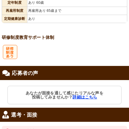
定年制度
あり 60歳
再雇用制度
再雇用あり 65歳まで
定期健康診断
あり
研修制度
教育
サポート体制
研
応募者の声
修制度あり
あなたが面接を通して感じたリアルな声を
投稿してみませんか？
詳細はこちら
選考・面接