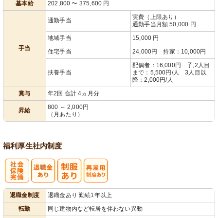
基本給
202,800
〜
375,600
円
実費（上限あり）
通勤手当
通勤手当月額 50,000 円
地域手当
15,000 円
手当
住宅手当
24,000円 持家：10,000円
配偶者：16,000円 子,2人目
扶養手当
まで：5,500円/人 3人目以
降：2,000円/人
賞与
年2回 合計 4ヵ月分
800 ～ 2,000円
昇給
（月あたり）
福利厚生
社内制度
社
再雇用制度あ
退職金制度
退職金あり 勤続1年以上
会保険完備
り
転勤
同じ建物内など転居を伴わない異動