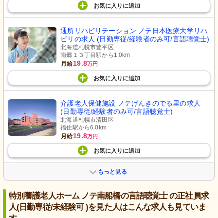
お気に入り
に
追加
通所リハビリテーション ノテ日本医療大学リハ
ビリの求人 (日勤専従/経験者のみ可/言語聴覚士)
北海道札幌市豊平区
南郷１３丁目駅から1.0km
19.8
月給
万円
お気に入り
に
追加
介護老人保健施設 ノテげんきのでる里の求人
(日勤専従/経験者のみ可/言語聴覚士)
北海道札幌市清田区
福住駅から6.0km
19.8
月給
万円
お気に入り
に
追加
もっと見る
特別養護老人ホーム ノテ南船橋の言語聴覚士 の正社員求
人(日勤専従/未経験可 )を見た人はこんな求人も見ていま