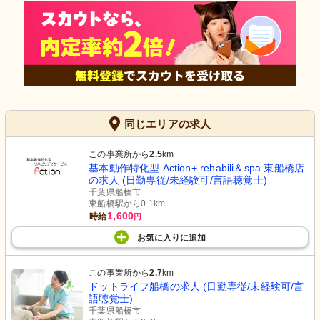
同じエリアの求人
この事業所から
2.5
km
基本動作特化型 Action+ rehabili＆spa 東船橋店
の求人 (日勤専従/未経験可/言語聴覚士)
千葉県船橋市
東船橋駅から0.1km
1,600
時給
円
お気に入り
に
追加
この事業所から
2.7
km
ドットライフ船橋の求人 (日勤専従/未経験可/言
語聴覚士)
千葉県船橋市