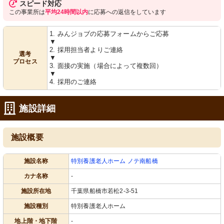
スピード対応
この事業所は
平均24時間以内
に応募への返信をしています
1. みんジョブの応募フォームからご応募
▼
2. 採用担当者よりご連絡
選考
▼
プロセス
3. 面接の実施（場合によって複数回）
▼
4. 採用のご連絡
施設詳細
施設概要
施設名称
特別養護老人ホーム ノテ南船橋
カナ名称
-
施設所在地
千葉県船橋市若松2-3-51
施設種別
特別養護老人ホーム
地上階・地下階
-