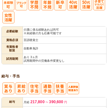
子育てママパ
パ活躍
介護に係る経験あれば尚可
必要経験
※未経験の方も応募可能です
資格必須
言語聴覚士
有資格者
自動車免許
歓迎
あり 3ヵ月
試用期間
試用期間中の労働条件変更なし
給与・手当
人事評価制度
217,800
390,600
給与
月給
〜
円
あり