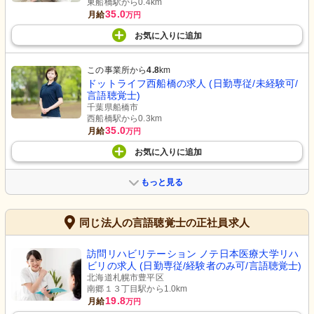
東船橋駅から0.4km
35.0
月給
万円
お気に入り
に
追加
この事業所から
4.8
km
ドットライフ西船橋の求人 (日勤専従/未経験可/
言語聴覚士)
千葉県船橋市
西船橋駅から0.3km
35.0
月給
万円
お気に入り
に
追加
もっと見る
同じ法人の言語聴覚士の正社員求人
訪問リハビリテーション ノテ日本医療大学リハ
ビリの求人 (日勤専従/経験者のみ可/言語聴覚士)
北海道札幌市豊平区
南郷１３丁目駅から1.0km
19.8
月給
万円