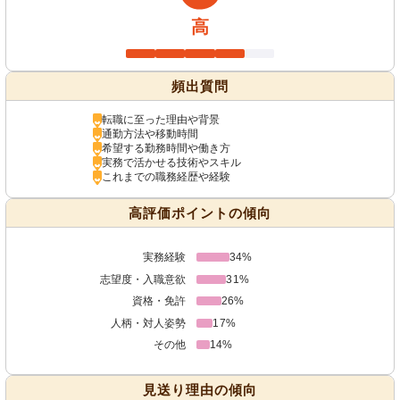
高
頻出質問
転職に至った理由や背景
通勤方法や移動時間
希望する勤務時間や働き方
実務で活かせる技術やスキル
これまでの職務経歴や経験
高評価ポイントの傾向
実務経験
34%
志望度・入職意欲
31%
資格・免許
26%
人柄・対人姿勢
17%
その他
14%
見送り理由の傾向