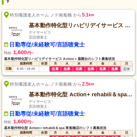
す
5.1
特別養護老人ホーム ノテ南船橋 から
km
基本動作特化型リハビリデイサービス Action＋薬園台
デイサービス
言語聴覚士
日勤専従/未経験可/言語聴覚士
1,600
時給
円
〜
基本動作特化型リハビリデイサービス Action＋薬園台のシフト募集状況
就業時間
休憩
月
火
水
木
金
土
日
日勤
9:00
～
18:00
-
急募
急募
急募
急募
急募
急募
定休
2.5
特別養護老人ホーム ノテ南船橋 から
km
基本動作特化型 Action+ rehabili＆spa 東船橋店
デイサービス
言語聴覚士
日勤専従/未経験可/言語聴覚士
1,600
時給
円
〜
基本動作特化型 Action+ rehabili＆spa 東船橋店のシフト募集状況
就業時間
休憩
月
火
水
木
金
土
日