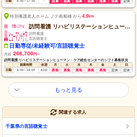
日勤
8:30
～
17:30
-
急募
急募
急募
急募
急募
急募
定休
4.9
特別養護老人ホーム ノテ南船橋 から
km
訪問看護 リハビリステーションヒューマン・ケア総合センター
訪問看護
言語聴覚士
日勤専従/未経験可/言語聴覚士
266,700
月給
円
〜
訪問看護 リハビリステーションヒューマン・ケア総合センターのシフト募集状況
就業時間
休憩
月
火
水
木
金
土
日
日勤
9:00
～
18:00
60
分
募集
募集
募集
募集
募集
定休
定休
もっと見る
関連する求人
千葉県の言語聴覚士