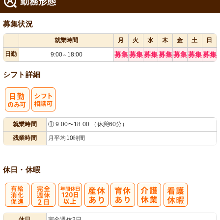
勤務形態
募集状況
就業時間
月
火
水
木
金
土
日
日勤
募集
募集
募集
募集
募集
募集
募集
9:00
18:00
～
シフト詳細
シ
就業時間
① 9:00〜18:00 （休憩60分）
フト相談可
残業時間
月平均10時間
休日・休暇
有
完
年間休日
休日
完全週休2日