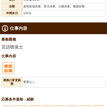
給消化促進
全週休2日
120日以上
休暇
産前産後休業、育児休業、介護休業、看護休暇
年間休日
120日
仕事内容
募集職種
言語聴覚士
仕事内容
業務の変更範
変更なし
囲
応募条件
資格・経験