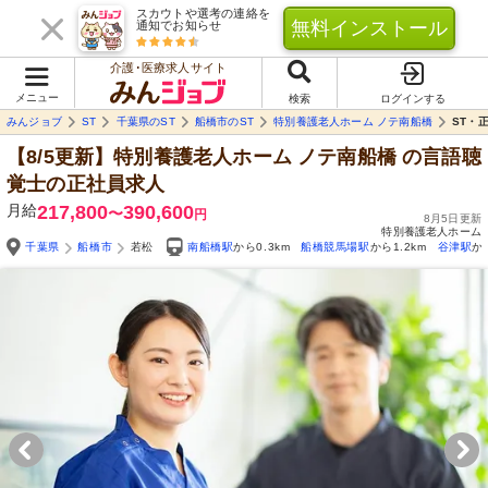
スカウトや選考の連絡を
無料インストール
通知でお知らせ
介護･医療求人サイト
メニュー
検索
ログインする
みんジョブ
ST
千葉県のST
船橋市のST
特別養護老人ホーム ノテ南船橋
ST・
【8/5更新】特別養護老人ホーム ノテ南船橋
の言語聴
覚士の正社員求人
月給
217,800
390,600
〜
円
8月5日更新
特別養護老人ホーム
千葉県
船橋市
若松
南船橋駅
から0.3km
船橋競馬場駅
から1.2km
谷津駅
か