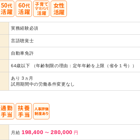
50
60
実務経験必須
代活躍
言語聴覚士
自動車免許
64歳以下 （年齢制限の理由：定年年齢を上限（省令１号））
あり 3ヵ月
試用期間中の労働条件変更なし
198,400
280,000
月給
〜
円