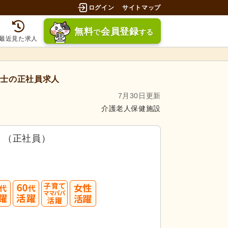
ログイン
サイトマップ
無料
会員登録
で
する
最近見た求人
士の正社員求人
7月30日更新
介護老人保健施設
）（正社員）
募してみましょう！
50
60
3.5件」
の
求人に応募しています！