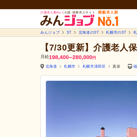
介護求人数No.1
介護･医療求人サイト
みんジョブ
ST
北海道のST
札幌市のST
札
【7/30更新】介護老人
月給
198,400
280,000
〜
円
北海道
札幌市
札幌市清田区
真栄