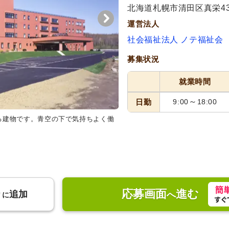
代活躍
代活躍
北海道札幌市清田区真栄43
運営法人
社会福祉法人 ノテ福祉会
募集状況
就業時間
～
日勤
9:00
18:00
る建物です。青空の下で気持ちよく働
応募画面
進む
り
追加
へ
に