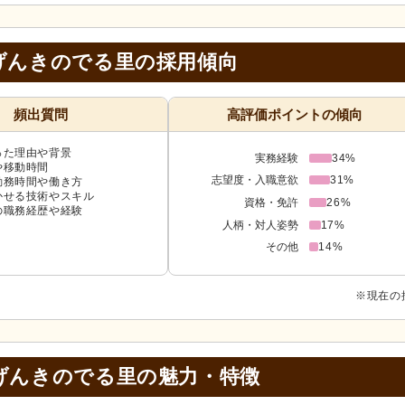
げんきのでる里の採用傾向
頻出質問
高評価ポイントの傾向
った理由や背景
実務経験
34%
や移動時間
志望度・入職意欲
31%
勤務時間や働き方
かせる技術やスキル
資格・免許
26%
の職務経歴や経験
人柄・対人姿勢
17%
その他
14%
※現在の
げんきのでる里の
魅力・特徴