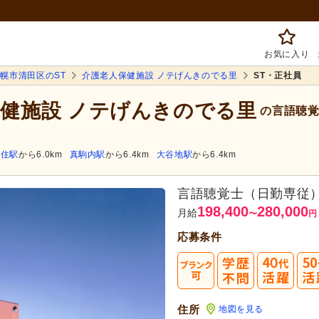
お気に入り
幌市清田区のST
介護老人保健施設 ノテげんきのでる里
ST・正社員
保健施設 ノテげんきのでる里
の言語聴覚
福住駅
から6.0km
真駒内駅
から6.4km
大谷地駅
から6.4km
言語聴覚士（日勤専従
198,400
280,000
月給
〜
円
応募条件
まずは応
40
転職成功者は
「平均
住所
地図を見る