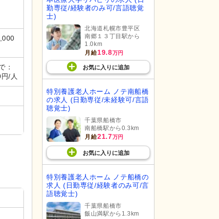
勤専従/経験者のみ可/言語聴覚
士)
北海道札幌市豊平区
南郷１３丁目駅から
000
1.0km
19.8
月給
万円
まで：
お気に入り
に
追加
0円/人
特別養護老人ホーム ノテ南船橋
の求人 (日勤専従/未経験可/言語
聴覚士)
千葉県船橋市
南船橋駅から0.3km
21.7
月給
万円
お気に入り
に
追加
特別養護老人ホーム ノテ船橋の
求人 (日勤専従/経験者のみ可/言
語聴覚士)
千葉県船橋市
飯山満駅から1.3km