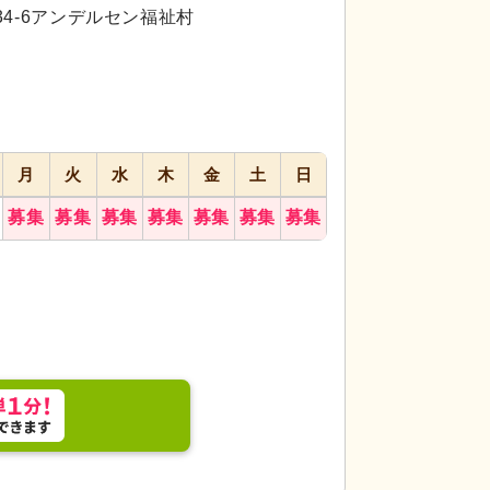
代活躍
4-6アンデルセン福祉村
応募画面
進む
へ
お気に入り
に
追加
月
火
水
木
金
土
日
募集
募集
募集
募集
募集
募集
募集