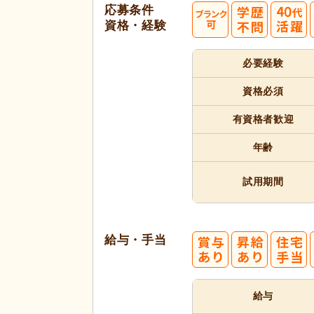
応募条件
資格・経験
40
必要経験
代活躍
代活躍
資格必須
有資格者
歓迎
年齢
試用期間
給与・手当
給与