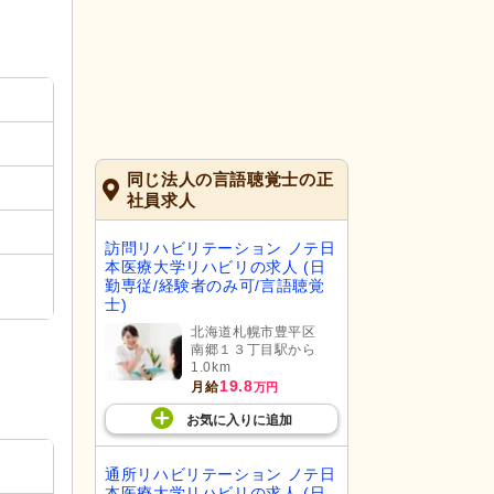
同じ法人の言語聴覚士の正
社員求人
訪問リハビリテーション ノテ日
本医療大学リハビリの求人 (日
勤専従/経験者のみ可/言語聴覚
士)
北海道札幌市豊平区
南郷１３丁目駅から
1.0km
19.8
月給
万円
お気に入り
に
追加
通所リハビリテーション ノテ日
本医療大学リハビリの求人 (日