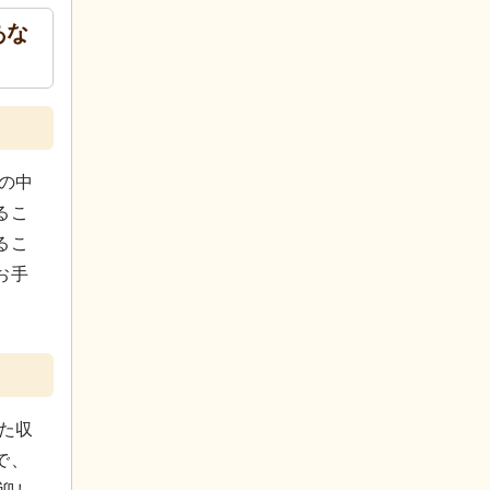
あな
の中
るこ
るこ
お手
た収
で、