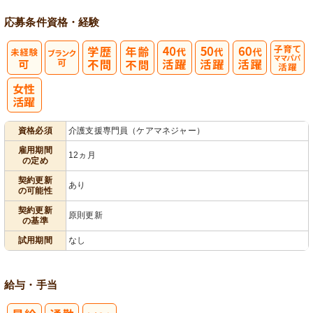
応募条件
資格・経験
子育てママパ
パ活躍
資格必須
介護支援専門員（ケアマネジャー）
雇用期間
12ヵ月
の定め
契約更新
あり
の可能性
契約更新
原則更新
の基準
試用期間
なし
給与・手当