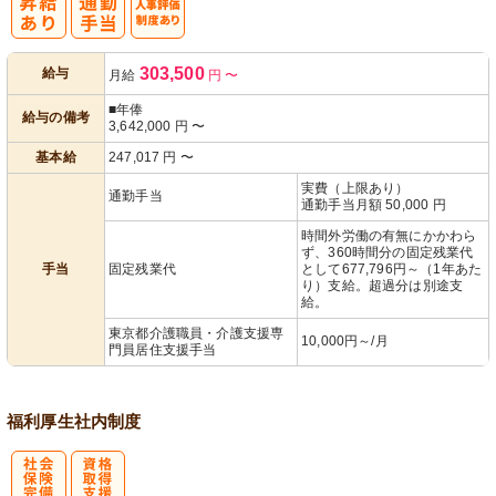
人事評価制度
303,500
給与
月給
円
〜
あり
■年俸
給与の備考
3,642,000
円
〜
基本給
247,017
円
〜
実費（上限あり）
通勤手当
通勤手当月額 50,000 円
時間外労働の有無にかかわら
ず、360時間分の固定残業代
手当
固定残業代
として677,796円～（1年あた
り）支給。超過分は別途支
給。
東京都介護職員・介護支援専
10,000円～/月
門員居住支援手当
福利厚生
社内制度