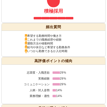
積極採用
頻出質問
希望する勤務時間や働き方
これまでの職務経歴や経験
通勤方法や移動時間
給与や休日など希望する勤務条件
いつから勤務できるか入社時期
高評価ポイントの傾向
志望度・入職意欲
29%
実務経験
29%
コミュニケーション
29%
人柄・対人姿勢
14%
業務理解・適性
14%