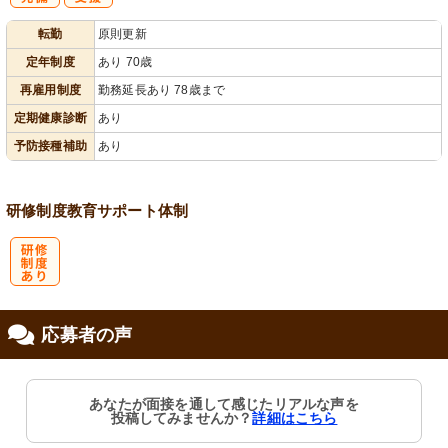
社
資格取得支援
転勤
原則更新
会保険完備
あり
定年制度
あり 70歳
再雇用制度
勤務延長あり 78歳まで
定期健康診断
あり
予防接種補助
あり
研修制度
教育
サポート体制
研
応募者の声
修制度あり
あなたが面接を通して感じたリアルな声を
投稿してみませんか？
詳細はこちら