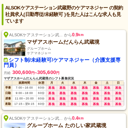
ALSOKケアステーション武蔵野のケアマネジャー の契約
社員求人(日勤専従/未経験可 )を見た人はこんな求人も見
ています
0.9
ALSOKケアステーション武... から
km
マザアスホームだんらん武蔵境
グループホーム
ケアマネジャー
シフト制/未経験可/ケアマネジャー（介護支援専
門員）
300,600
305,600
月給
円
円
〜
マザアスホームだんらん武蔵境のシフト募集状況
就業時間
休憩
月
火
水
木
金
土
日
早番
7:00
～
16:00
60
分
募集
募集
募集
募集
募集
募集
募集
日勤
9:00
～
18:00
60
分
募集
募集
募集
募集
募集
募集
募集
遅番
11:00
～
20:00
60
分
募集
募集
募集
募集
募集
募集
募集
夜勤
17:15
～
翌9:15
60
分
募集
募集
募集
募集
募集
募集
募集
0.4
ALSOKケアステーション武... から
km
グループホーム たのしい家武蔵境