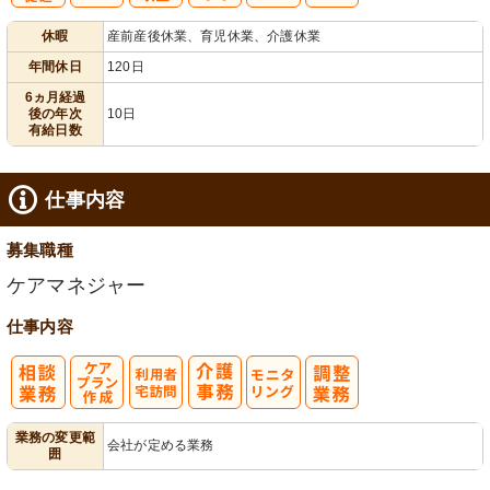
有
年間休日
休暇
産前産後休業、育児休業、介護休業
給消化促進
120日以上
年間休日
120日
6ヵ月経過
後の年次
10日
有給日数
仕事内容
募集職種
ケアマネジャー
仕事内容
ケアプラン作
利
モ
業務の変更範
会社が定める業務
囲
成
用者宅訪問
ニタリング