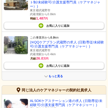
ト制/未経験可/介護支援専門員（ケアマネジャ
ー）)
東京都武蔵野市
武蔵境駅から0.8km
1,487
時給
円
お気に入り
に
追加
この事業所から
0.9
km
24QQケアプラン武蔵野の求人 (日勤専従/未経験
可/介護支援専門員（ケアマネジャー）)
東京都武蔵野市
武蔵境駅から0.4km
26.0
月給
万円
お気に入り
に
追加
もっと見る
同じ法人のケアマネジャーの契約社員求人
ALSOKケアステーション港の求人 (日勤専従/未
経験可/介護支援専門員（ケアマネジャー）)