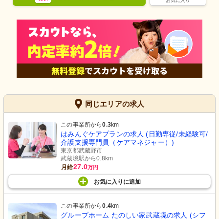
お気に入り
同じエリアの求人
この事業所から
0.3
km
はみんぐケアプランの求人 (日勤専従/未経験可/
介護支援専門員（ケアマネジャー）)
東京都武蔵野市
武蔵境駅から0.8km
27.0
月給
万円
お気に入り
に
追加
この事業所から
0.4
km
グループホーム たのしい家武蔵境の求人 (シフ