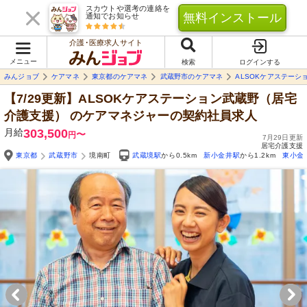
スカウトや選考の連絡を
無料インストール
通知でお知らせ
介護･医療求人サイト
メニュー
検索
ログインする
みんジョブ
ケアマネ
東京都のケアマネ
武蔵野市のケアマネ
ALSOKケアステーシ
【7/29更新】ALSOKケアステーション武蔵野（居宅
介護支援）
のケアマネジャーの契約社員求人
月給
303,500
〜
円
7月29日更新
居宅介護支援
東京都
武蔵野市
境南町
武蔵境駅
から0.5km
新小金井駅
から1.2km
東小金