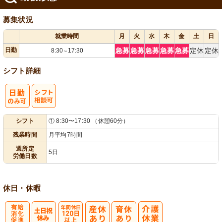
募集状況
就業時間
月
火
水
木
金
土
日
日勤
急募
急募
急募
急募
急募
定休
定休
8:30
17:30
～
シフト詳細
シ
シフト
① 8:30〜17:30 （休憩60分）
フト相談可
残業時間
月平均7時間
週所定
5日
労働日数
休日・休暇