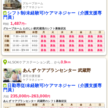
グループホーム
ケアマネジャー
シフト制/未経験可/ケアマネジャー（介護支援専
門員）
1,487
時給
円
〜
グループホーム たのしい家武蔵境のシフト募集状況
就業時間
休憩
月
火
水
木
金
土
日
早番
7:30
～
16:30
60
分
募集
募集
募集
募集
募集
募集
募集
日勤
9:00
～
18:00
60
分
募集
募集
募集
募集
募集
募集
募集
日勤
10:00
～
19:00
60
分
募集
募集
募集
募集
募集
募集
募集
夜勤
16:00
～
翌9:00
60
分
募集
募集
募集
募集
募集
募集
募集
0.9
ALSOKケアステーション武... から
km
あんず ケアプランセンター 武蔵野
居宅介護支援
ケアマネジャー
日勤専従/未経験可/ケアマネジャー（介護支援専
門員）
235,000
263,000
月給
円
円
〜
あんず ケアプランセンター 武蔵野のシフト募集状況
就業時間
休憩
月
火
水
木
金
土
日