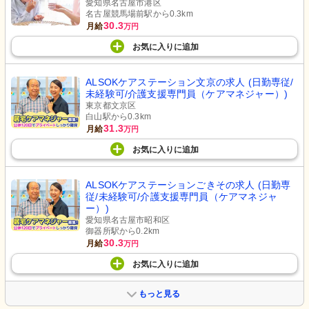
愛知県名古屋市港区
名古屋競馬場前駅から0.3km
30.3
月給
万円
お気に入り
に
追加
ALSOKケアステーション文京の求人 (日勤専従/
未経験可/介護支援専門員（ケアマネジャー）)
東京都文京区
白山駅から0.3km
31.3
月給
万円
お気に入り
に
追加
ALSOKケアステーションごきその求人 (日勤専
従/未経験可/介護支援専門員（ケアマネジャ
ー）)
愛知県名古屋市昭和区
御器所駅から0.2km
30.3
月給
万円
お気に入り
に
追加
もっと見る