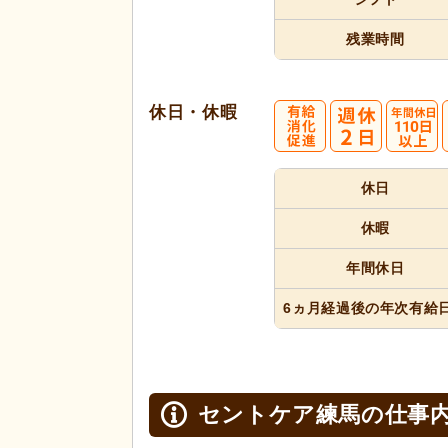
残業時間
休日・休暇
休日
休暇
年間休日
6ヵ月経過
後の年次
有給
セントケア練馬の
仕事