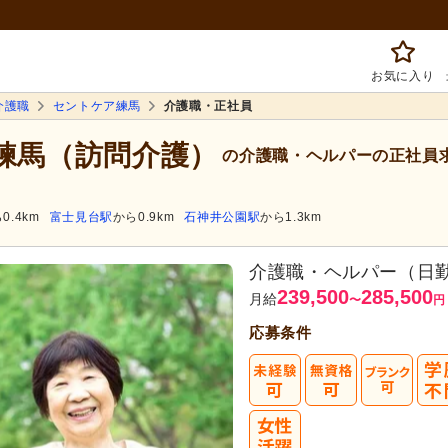
お気に入り
介護職
セントケア練馬
介護職・正社員
ア練馬（訪問介護）
の介護職・ヘルパーの正社員
0.4km
富士見台駅
から0.9km
石神井公園駅
から1.3km
介護職・ヘルパー（日
239,500
285,500
月給
〜
円
応募条件