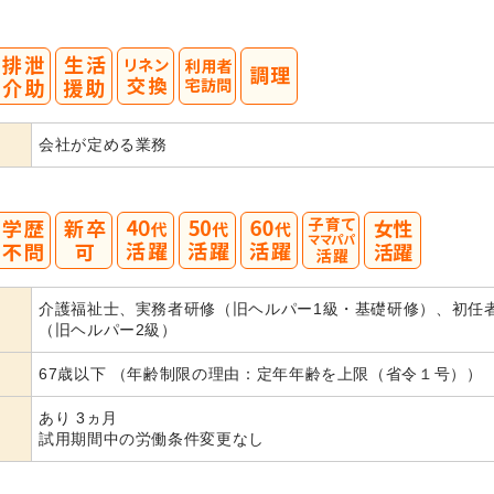
会社が定める業務
40
50
60
介護福祉士、実務者研修（旧ヘルパー1級・基礎研修）、初任
代活躍
代活躍
代活躍
（旧ヘルパー2級）
67歳以下 （年齢制限の理由：定年年齢を上限（省令１号））
あり 3ヵ月
試用期間中の労働条件変更なし