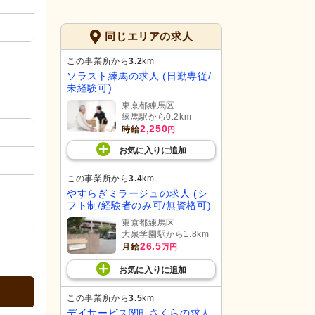
同じエリアの求人
この事業所から
3.2
km
ソラスト練馬の求人 (日勤専従/
未経験可)
東京都練馬区
練馬駅から0.2km
2,250
時給
円
お気に入り
に
追加
この事業所から
3.4
km
やすらぎミラージュの求人 (シ
フト制/経験者のみ可/無資格可)
東京都練馬区
大泉学園駅から1.8km
26.5
月給
万円
お気に入り
に
追加
この事業所から
3.5
km
デイサービス関町さくらの求人