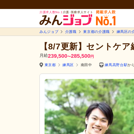
介護求人数No.1
介護･医療求人サイト
みんジョブ
介護職
東京都の介護職
練馬区の
【8/7更新】セントケ
月給
239,500
285,500
〜
円
東京都
練馬区
南田中
練馬高野台駅
から