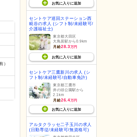
お気に入り
に
追加
セントケア巡回ステーション西
糀谷の求人 (シフト制/未経験可/
介護福祉士)
東京都大田区
大鳥居駅から0.9km
28.3
月給
万円
お気に入り
に
追加
件有）
セントケア三鷹新川の求人 (シ
フト制/未経験可/自動車免許)
東京都三鷹市
井の頭公園駅から
2.1km
26.4
月給
万円
お気に入り
に
追加
アルタクラッセ二子玉川の求人
(日勤専従/未経験可/無資格可)