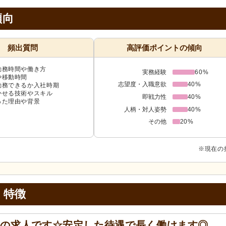
傾向
頻出質問
高評価ポイントの傾向
勤務時間や働き方
実務経験
60%
や移動時間
志望度・入職意欲
40%
勤務できるか入社時期
かせる技術やスキル
即戦力性
40%
った理由や背景
人柄・対人姿勢
40%
その他
20%
※現在の
・特徴
職の求人です☆安定した待遇で長く働けます◎