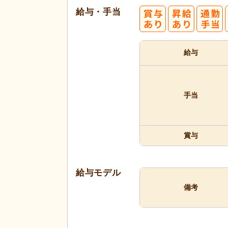
給与・手当
給与
手当
賞与
給与モデル
備考