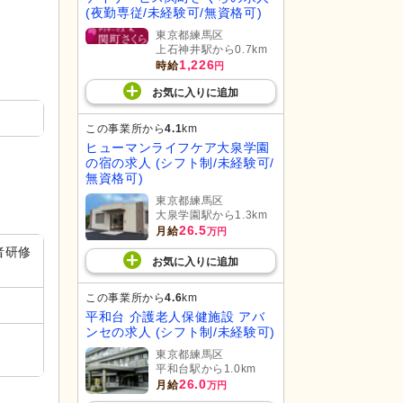
(夜勤専従/未経験可/無資格可)
東京都練馬区
上石神井駅から0.7km
1,226
時給
円
お気に入り
に
追加
この事業所から
4.1
km
ヒューマンライフケア大泉学園
の宿の求人 (シフト制/未経験可/
無資格可)
東京都練馬区
大泉学園駅から1.3km
26.5
月給
万円
者研修
お気に入り
に
追加
この事業所から
4.6
km
平和台 介護老人保健施設 アバ
ンセの求人 (シフト制/未経験可)
東京都練馬区
平和台駅から1.0km
26.0
月給
万円