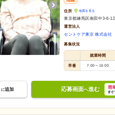
住所
地図を見る
東京都練馬区南田中3-6-1
運営法人
セントケア東京 株式会社
募集状況
就業時間
～
早番
7:00
16:00
応募画面
進む
り
追加
へ
に