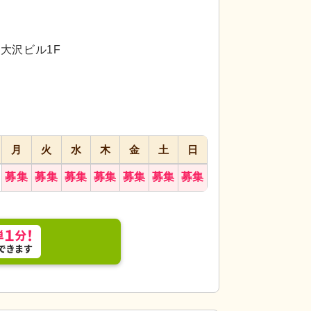
代活躍
代活躍
代活躍
2大沢ビル1F
月
火
水
木
金
土
日
募集
募集
募集
募集
募集
募集
募集