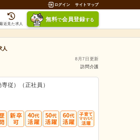
ログイン
サイトマップ
無料
会員登録
で
する
最近見た求人
求人
8月7日更新
訪問介護
勤専従）（正社員）
40
50
60