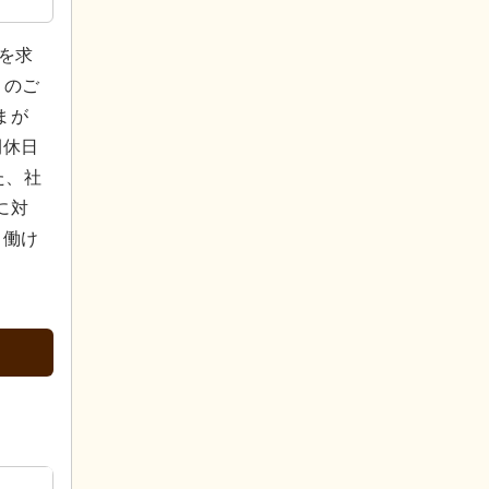
を求
まのご
まが
間休日
た、社
に対
く働け