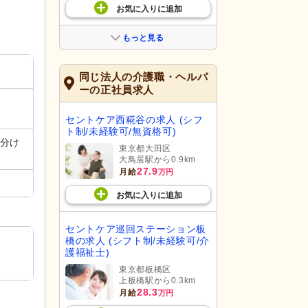
お気に入り
に
追加
もっと見る
同じ法人の介護職・ヘルパ
ーの正社員求人
セントケア西糀谷の求人 (シフ
ト制/未経験可/無資格可)
に分け
東京都大田区
大鳥居駅から0.9km
27.9
月給
万円
お気に入り
に
追加
セントケア巡回ステーション板
橋の求人 (シフト制/未経験可/介
護福祉士)
東京都板橋区
上板橋駅から0.3km
28.3
月給
万円