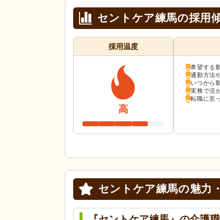
セントケア練馬の採用
採用温度
希望する
通勤方法
いつから
実務で活
転職に至
高
セントケア練馬の
魅力
『セントケア練馬』の介護