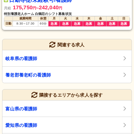
日勤専従/未経験可/看護師
175,750
242,040
月給
円
円
〜
特別養護老人ホーム 白鶴荘のシフト募集状況
就業時間
休憩
月
火
水
木
金
土
日
日勤
8:30
～
17:30
60
分
急募
急募
急募
急募
急募
急募
急募
関連する求人
岐阜県の看護師
養老郡養老町の看護師
隣接するエリアから求人を探す
富山県の看護師
愛知県の看護師