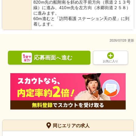
820m先の船附南を斜め左手前方向（県道２１３号
線）に進み、410m先を左方向（水郷街道２５８）
に進みます。
60m進むと「訪問看護 ステーション天の星」に到
着します。
2026/07/28 更新
応募画面
進む
へ
お気に入り
同じエリアの求人