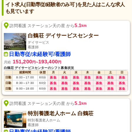
イト求人(日勤専従/経験者のみ可 )を見た人はこんな求人
も見ています
5.1
訪問看護 ステーション天の星 から
km
白鶴荘 デイサービスセンター
デイサービス
看護師
日勤専従/未経験可/看護師
151,200
193,400
月給
円
円
〜
白鶴荘 デイサービスセンターのシフト募集状況
就業時間
休憩
月
火
水
木
金
土
日
日勤
8:00
～
17:00
60
分
募集
募集
募集
募集
募集
募集
募集
日勤
8:30
～
17:30
60
分
募集
募集
募集
募集
募集
募集
募集
日勤
9:00
～
18:00
60
分
募集
募集
募集
募集
募集
募集
募集
5.1
訪問看護 ステーション天の星 から
km
特別養護老人ホーム 白鶴荘
特別養護老人ホーム
看護師