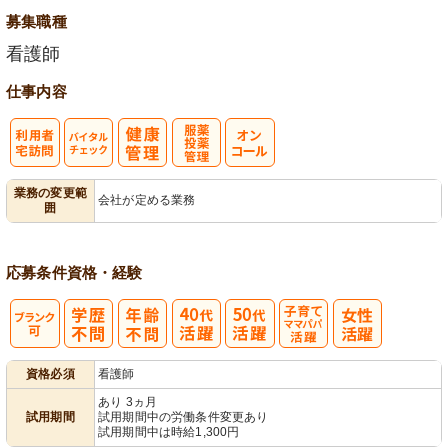
募集職種
看護師
仕事内容
利
バイタルチェ
服薬・投薬管
業務の変更範
会社が定める業務
囲
用者宅訪問
ック
理
応募条件
資格・経験
子育てママパ
資格必須
看護師
パ活躍
あり 3ヵ月
試用期間
試用期間中の労働条件変更あり
試用期間中は時給1,300円