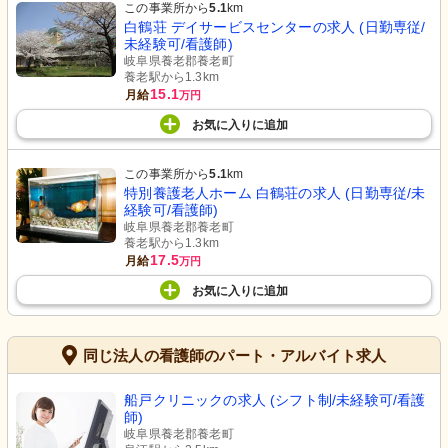
この事業所から
5.1
km
白鶴荘 デイサービスセンターの求人 (日勤専従/
未経験可/看護師)
岐阜県養老郡養老町
養老駅から1.3km
15.1
月給
万円
お気に入り
に
追加
この事業所から
5.1
km
特別養護老人ホーム 白鶴荘の求人 (日勤専従/未
経験可/看護師)
岐阜県養老郡養老町
養老駅から1.3km
17.5
月給
万円
お気に入り
に
追加
同じ法人の看護師のパート・アルバイト求人
船戸クリニックの求人 (シフト制/未経験可/看護
師)
岐阜県養老郡養老町