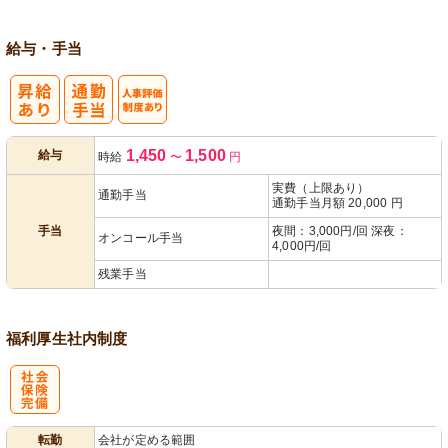
給与・手当
人事評価制度
1,450
1,500
給与
時給
〜
円
あり
実費（上限あり）
通勤手当
通勤手当月額 20,000 円
手当
夜間：3,000円/回 深夜：
オンコール手当
4,000円/回
残業手当
福利厚生
社内制度
社
転勤
会社が定める範囲