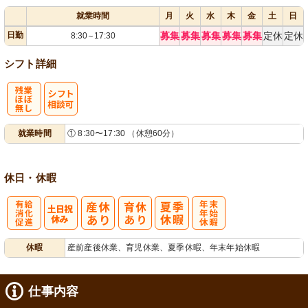
就業時間
月
火
水
木
金
土
日
日勤
募集
募集
募集
募集
募集
定休
定休
8:30
17:30
～
シフト詳細
残
シ
就業時間
① 8:30〜17:30 （休憩60分）
業ほぼなし
フト相談可
休日・休暇
有
年
休暇
産前産後休業、育児休業、夏季休暇、年末年始休暇
給消化促進
末年始休暇
仕事内容