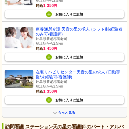
烏江駅から2.5km
1,350
時給
円
お気に入り
に
追加
療養通所介護 天音の里の求人 (シフト制/経験者
のみ可/看護師)
岐阜県養老郡養老町
烏江駅から2.5km
1,450
時給
円
お気に入り
に
追加
在宅リハビリセンター天音の里の求人 (日勤専
従/未経験可/看護師)
岐阜県養老郡養老町
烏江駅から2.5km
1,350
時給
円
お気に入り
に
追加
もっと見る
訪問看護 ステーション天の星の看護師 のパート・アルバ