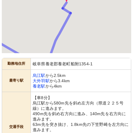
勤務地住所
岐阜県養老郡養老町船附1354-1
烏江駅
から2.5km
最寄り駅
大外羽駅
から3.4km
養老駅
から4km
【車8分】
烏江駅から580m先を斜め左方向（県道２２５号
線）に進みます。
490m先を斜め右方向に進み、140m先を右方向に
進みます。
63m先を突き抜け、1.8km先の下笠野崎を左方向に
交通手段
進みます。