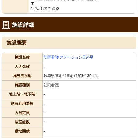
▼
4. 採用のご連絡
施設詳細
施設概要
施設名称
訪問看護 ステーション天の星
カナ名称
-
施設所在地
岐阜県養老郡養老町船附1354-1
施設種別
訪問看護
地上階・地下階
-
施設利用階数
-
入居定員
-
居室総数
-
敷地面積
-