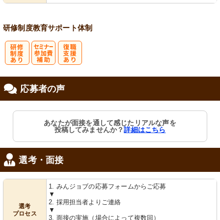
会保険完備
研修制度
教育
サポート体制
研
セミナー参加
復
応募者の声
修制度あり
費補助
職支援あり
あなたが面接を通して感じたリアルな声を
投稿してみませんか？
詳細はこちら
選考・面接
1. みんジョブの応募フォームからご応募
▼
2. 採用担当者よりご連絡
選考
▼
プロセス
3. 面接の実施（場合によって複数回）