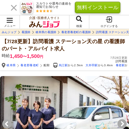
スカウトや選考の連絡を
無料インストール
通知でお知らせ
介護･医療求人サイト
メニュー
検索
ログインする
みんジョブ
看護師
岐阜県の看護師
養老郡養老町の看護師
訪問看護 ステーション
【7/28更新】訪問看護 ステーション天の星
の看護師
のパート・アルバイト求人
時給
1,450
1,500
〜
円
7月28日更新
訪問看護
岐阜県
養老郡養老町
船附
烏江駅
から2.5km
大外羽駅
から3.4km
養老駅
か