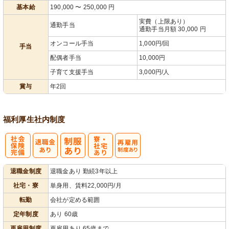
基本給
190,000
〜
250,000
円
実費（上限あり）
通勤手当
通勤手当月額 30,000 円
オンコール手当
1,000円/回
手当
配偶者手当
10,000円
子育て支援手当
3,000円/人
賞与
年2回
福利厚生
社内制度
社
寮・
再雇用制度あ
退職金制度
退職金あり 勤続3年以上
会保険完備
社宅あり
り
社宅・寮
単身用、賃料22,000円/月
転勤
会社が定める範囲
定年制度
あり 60歳
再雇用制度
再雇用あり 65歳まで