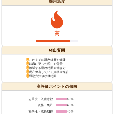
採用温度
高
頻出質問
これまでの職務経歴や経験
転職に至った理由や背景
希望する勤務時間や働き方
現在保有している資格や免許
通勤方法や移動時間
高評価ポイントの傾向
志望度・入職意欲
40%
資格・免許
40%
将来性・成長期待
40%