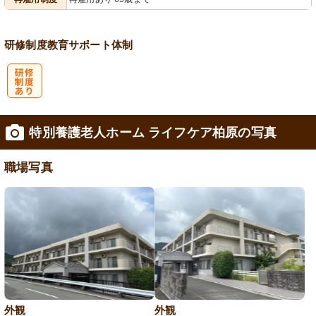
研修制度
教育
サポート体制
研
特別養護老人ホーム ライフケア柏原の写真
修制度あり
職場写真
外観
外観