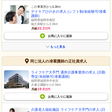
この事業所から
1.3
km
デイケアひのきの求人 (シフト制/未経験可/准看
護師)
福岡県福岡市南区
福大前駅から3.0km
22.2
月給
万円
お気に入り
に
追加
もっと見る
同じ法人の准看護師の正社員求人
ライフケア大手門 通所介護事業所の求人 (日勤
専従/未経験可/准看護師)
福岡県福岡市中央区
大濠公園駅から0.5km
19.0
月給
万円
お気に入り
に
追加
介護老人福祉施設 ライフケア大手門の求人 (日