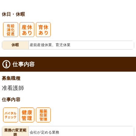
休日・休暇
有
休暇
産前産後休業、育児休業
給消化促進
仕事内容
募集職種
准看護師
仕事内容
バイタルチェ
服薬・投薬管
業務の変更範
会社が定める業務
囲
ック
理