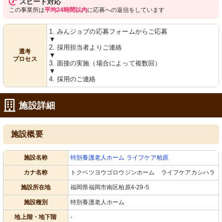
スピード対応
この事業所は
平均24時間以内
に応募への返信をしています
多目的室
廊下
広々とした多目的室で、イベントやレ
広く開放的な廊下は、体操を行うため
クリエーションに最適な環境です。柔
のスペースが用意されています。窓か
1. みんジョブの応募フォームからご応募
軟にレイアウト変更が可能です。
ら自然光が差し込み、明るい環境で
▼
す。
2. 採用担当者よりご連絡
選考
▼
プロセス
3. 面接の実施（場合によって複数回）
▼
4. 採用のご連絡
施設詳細
施設概要
機能訓練室
廊下
明るい窓際に設置された手すりがあ
広々とした廊下には、自然光がたっぷ
り、リハビリをサポートします。自然
り入ります。手すりがあり、安全に移
施設名称
特別養護老人ホーム ライフケア柏原
光で気持ちよい空間です。
動できます。
カナ名称
トクベツヨウゴロウジンホーム ライフケアカシハラ
施設所在地
福岡県福岡市南区柏原4-29-5
施設種別
特別養護老人ホーム
地上階・地下階
-