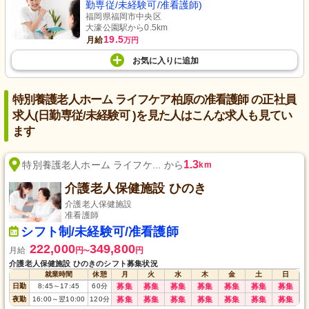
勤専従/未経験可/准看護師)
福岡県福岡市中央区
大濠公園駅から0.5km
19.5
月給
万円
お気に入り
に
追加
特別養護老人ホーム ライフケア柏原の准看護師 の正社員
求人(日勤専従/未経験可 )を見た人はこんな求人も見てい
ます
1.3
特別養護老人ホーム ライフケ... から
km
介護老人保健施設 ひのき
介護老人保健施設
准看護師
シフト制/未経験可/准看護師
222,000
349,800
月給
円
円
〜
介護老人保健施設 ひのきのシフト募集状況
就業時間
休憩
月
火
水
木
金
土
日
日勤
8:45
～
17:45
60
分
募集
募集
募集
募集
募集
募集
募集
夜勤
16:00
～
翌10:00
120
分
募集
募集
募集
募集
募集
募集
募集