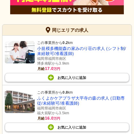
同じエリアの求人
この事業所から
0.2
km
小規模多機能森の家みのり荘の求人 (シフト制/
未経験可/准看護師)
福岡県福岡市南区
博多南駅から3.9km
17.0
月給
万円
お気に入り
に
追加
この事業所から
0.8
km
ふくよかケアプラザ大平寺の森の求人 (日勤専
従/未経験可/准看護師)
福岡県福岡市南区
福大前駅から3.5km
16.0
月給
万円
お気に入り
に
追加