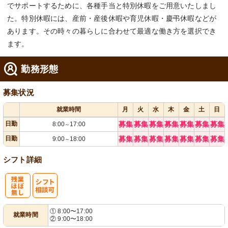
でサポートするために、各種手当と特別休暇をご用意いたしまし
た。特別休暇には、産前・産後休暇や育児休暇・慶弔休暇などが
あります。その時々の暮らしに合わせて最適な働き方を選択でき
ます。
勤務形態
募集状況
就業時間
月
火
水
木
金
土
日
日勤
募集
募集
募集
募集
募集
募集
募集
8:00
17:00
～
日勤
募集
募集
募集
募集
募集
募集
募集
9:00
18:00
～
シフト詳細
残
シ
① 8:00〜17:00
就業時間
② 9:00〜18:00
業ほぼなし
フト相談可