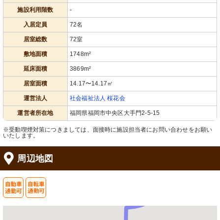
施設利用階数
-
入居定員
72名
廊下
居室
居室総数
72室
自然光が差し込む明るい廊下です。窓
広々とした空間で、個人の時間を大切
からの景色も楽しめ、心地よい空間に
に過ごせます。リラックスしてお使い
なっています。
いただけます。
敷地面積
1748m²
延床面積
3869m²
居室面積
14.17〜14.17㎡
運営法人
社会福祉法人 桜花会
運営者所在地
福岡県福岡市中央区大手門2-5-15
※受動喫煙対策につきましては、面接時に施設担当者にお問い合わせをお願い
いたします。
居室
居室
自然光がたっぷり入る静かな空間で、
木のぬくもりを感じる静かな空間で
周辺地図
リラックスして過ごすことができま
す。自然光がたっぷり入り、快適なひ
す。
とときを過ごせます。