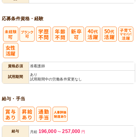
応募条件
資格・経験
子育てママパ
パ活躍
資格必須
准看護師
あり
試用期間
試用期間中の労働条件変更なし
給与・手当
人事評価制度
196,000
257,000
給与
月給
〜
円
あり