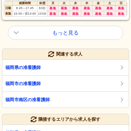
就業時間
休憩
月
火
水
木
金
土
日
日勤
8:45
～
17:45
60
分
募集
募集
募集
募集
募集
募集
募集
夜勤
16:00
～
翌10:00
120
分
募集
募集
募集
募集
募集
募集
募集
もっと見る
関連する求人
福岡県の准看護師
福岡市の准看護師
福岡市南区の准看護師
隣接するエリアから求人を探す