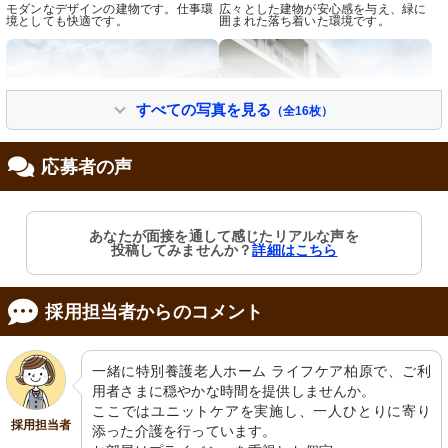
モダンなデザインの建物です。仕事環
広々とした建物が安心感を与え、緑に
境としても快適です。
囲まれた落ち着いた環境です。
すべての写真を見る
（全16枚）
応募者の声
外観
外観
緑豊かな環境の中に位置し、静かで落
雨の日でも快適に出入りできる屋根付
あなたが面接を通して感じたリアルな声を
ち着いた雰囲気が特徴の建物です。仕
きのエントランスがお迎えします。
投稿してみませんか？
詳細はこちら
事終わりのリフレッシュにも最適で
す。
採用担当者からのコメント
一緒に特別養護老人ホーム ライフケア柏原で、ご利
用者さまに穏やかな時間を提供しませんか。

ここではユニットケアを実施し、一人ひとりに寄り
採用担当者
添った介護を行っています。
