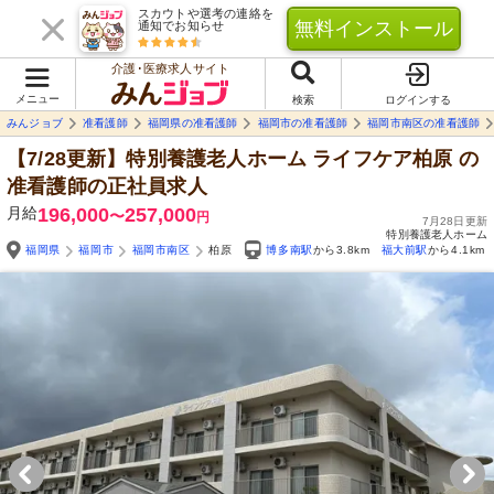
スカウトや選考の連絡を
無料インストール
通知でお知らせ
介護･医療求人サイト
メニュー
検索
ログインする
みんジョブ
准看護師
福岡県の准看護師
福岡市の准看護師
福岡市南区の准看護師
【7/28更新】特別養護老人ホーム ライフケア柏原
の
准看護師の正社員求人
月給
196,000
257,000
〜
円
7月28日更新
特別養護老人ホーム
福岡県
福岡市
福岡市南区
柏原
博多南駅
から3.8km
福大前駅
から4.1km
Yo
自由