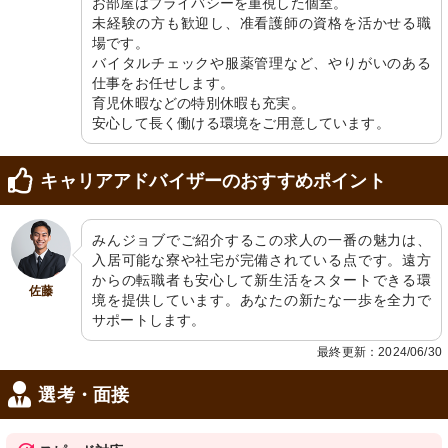
お部屋はプライバシーを重視した個室。

エントランス
エントランス
未経験の方も歓迎し、准看護師の資格を活かせる職
エントランスでは、広々とした屋外の
玄関は広いガラスドアで、明るい印象
スペースを備えており、車でのアクセ
です。段差がなく、スムーズに入りや
場です。

スもしやすい環境となっています。
すい構造になっています。
バイタルチェックや服薬管理など、やりがいのある
仕事をお任せします。

育児休暇などの特別休暇も充実。

安心して長く働ける環境をご用意しています。
キャリアアドバイザーのおすすめポイント
みんジョブでご紹介するこの求人の一番の魅力は、
掲示物
ラウンジ
入居可能な寮や社宅が完備されている点です。遠方
共用スペースや居室の配置が一目でわ
和風の趣がある共有スペースです。テ
かる案内板です。施設の全体像を把握
ーブルを囲んでの交流や、リラックス
からの転職者も安心して新生活をスタートできる環
しやすくなっています。
した時間を過ごすことができます。
佐藤
境を提供しています。あなたの新たな一歩を全力で
サポートします。
最終更新：2024/06/30
選考・面接