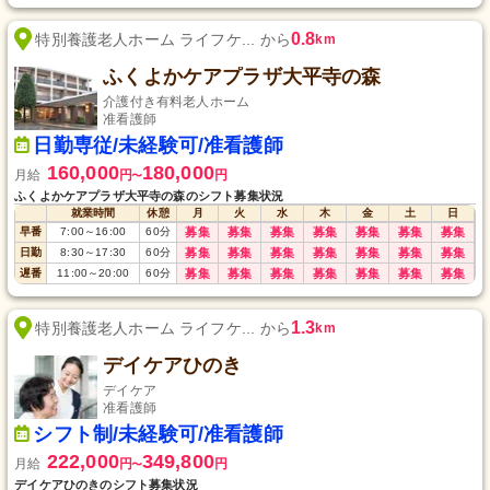
0.8
特別養護老人ホーム ライフケ... から
km
ふくよかケアプラザ大平寺の森
介護付き有料老人ホーム
准看護師
日勤専従/未経験可/准看護師
160,000
180,000
月給
円
円
〜
ふくよかケアプラザ大平寺の森のシフト募集状況
就業時間
休憩
月
火
水
木
金
土
日
早番
7:00
～
16:00
60
分
募集
募集
募集
募集
募集
募集
募集
日勤
8:30
～
17:30
60
分
募集
募集
募集
募集
募集
募集
募集
遅番
11:00
～
20:00
60
分
募集
募集
募集
募集
募集
募集
募集
1.3
特別養護老人ホーム ライフケ... から
km
デイケアひのき
デイケア
准看護師
シフト制/未経験可/准看護師
222,000
349,800
月給
円
円
〜
デイケアひのきのシフト募集状況