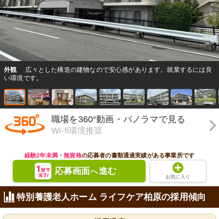
外観
広々とした構造の建物なので安心感があります。就業するには良
い環境です。
職場を360°動画・パノラマで見る
Wi-fi環境推奨
経験2年未満
・
無資格
の応募者の書類通過実績がある事業所です
応募画面
進む
へ
お気に入り
特別養護老人ホーム ライフケア柏原の採用傾向