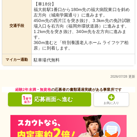
【車18分】
福大前駅1番口から180m先の福大病院東口を斜め
左方向（城南学園通り）に進みます。
450m先の西片江を突き抜け、3.3km先の免許試験
交通手段
場入口を右方向（福岡外環状道路）に進みます。
1.2km先を突き抜け、340m先を左方向に進みま
す。
360m進むと「特別養護老人ホーム ライフケア柏
原」に到着します。
マイカー通勤
駐車場代無料
2026/07/28 更新
経験2年未満
・
無資格
の応募者の書類通過実績がある事業所です
応募画面
進む
へ
お気に入り