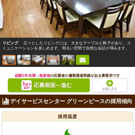
リビング
広々としたリビングには、大きなテーブルと椅子があり、コ
ミュニケーションを楽しめます。明るい空間で自然な会話が弾みます。
経験2年未満
・
無資格
の応募者の書類通過実績がある事業所です
応募画面
進む
へ
お気に入り
デイサービスセンター グリーンピースの採用傾向
採用温度