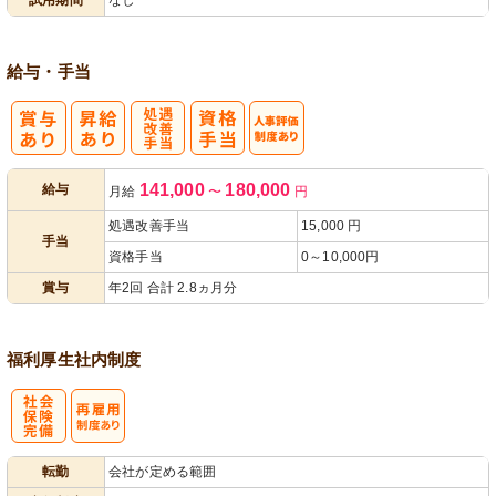
給与・手当
処
人事評価制度
141,000
180,000
給与
月給
〜
円
遇改善手当
あり
処遇改善手当
15,000 円
手当
資格手当
0～10,000円
賞与
年2回 合計 2.8ヵ月分
福利厚生
社内制度
社
再雇用制度あ
転勤
会社が定める範囲
会保険完備
り