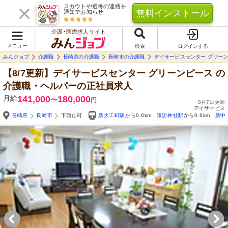
スカウトや選考の連絡を
無料インストール
通知でお知らせ
介護･医療求人サイト
メニュー
検索
ログインする
みんジョブ
介護職
長崎県の介護職
長崎市の介護職
デイサービスセンター グリー
【8/7更新】デイサービスセンター グリーンピース
の
介護職・ヘルパーの正社員求人
月給
141,000
180,000
〜
円
8月7日更新
デイサービス
長崎県
長崎市
下西山町
新大工町駅
から0.6km
諏訪神社駅
から0.6km
新中