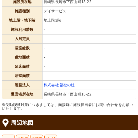
施設所在地
長崎県長崎市下西山町13-22
施設種別
デイサービス
地上階・地下階
地上階3階
施設利用階数
-
入居定員
-
居室総数
-
敷地面積
-
延床面積
-
居室面積
-
運営法人
株式会社 福祉の杜
運営者所在地
長崎県長崎市下西山町13-22
※受動喫煙対策につきましては、面接時に施設担当者にお問い合わせをお願い
いたします。
周辺地図