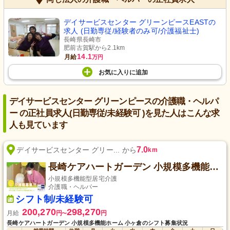
デイサービスセンター グリーンピースEASTの
求人 (日勤専従/経験者のみ可/介護福祉士)
長崎県長崎市
肥前古賀駅から2.1km
14.1
月給
万円
お気に入り
に
追加
デイサービスセンター グリーンピースの介護職・ヘルパ
ー の正社員求人(日勤専従/未経験可 )を見た人はこんな求
人も見ています
7.0
デイサービスセンター グリー... から
km
長崎ケアハートガーデン 小規模多機能ホーム 小ヶ倉
小規模多機能型居宅介護
介護職・ヘルパー
シフト制/未経験可
200,270
298,270
月給
円
円
〜
長崎ケアハートガーデン 小規模多機能ホーム 小ヶ倉のシフト募集状況