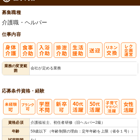
募集職種
介護職・ヘルパー
仕事内容
レク企画・運
業務の変更範
会社が定める業務
囲
営
応募条件
資格・経験
子育てママパ
資格必須
介護福祉士、初任者研修（旧ヘルパー2級）
パ活躍
年齢
59歳以下 （年齢制限の理由：定年年齢を上限（省令１号））
試用期間
なし