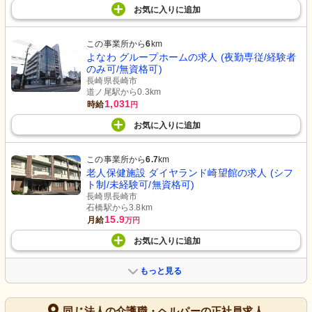
お気に入り
に
追加
この事業所から
6
km
よなわ グループホームの求人 (夜勤専従/経験者
のみ可/無資格可)
長崎県長崎市
道ノ尾駅から0.3km
1,031
時給
円
お気に入り
に
追加
この事業所から
6.7
km
老人保健施設 ダイヤランド崎望館の求人 (シフ
ト制/未経験可/無資格可)
長崎県長崎市
石橋駅から3.8km
15.9
月給
万円
お気に入り
に
追加
もっと見る
同じ法人の介護職・ヘルパーの正社員求人