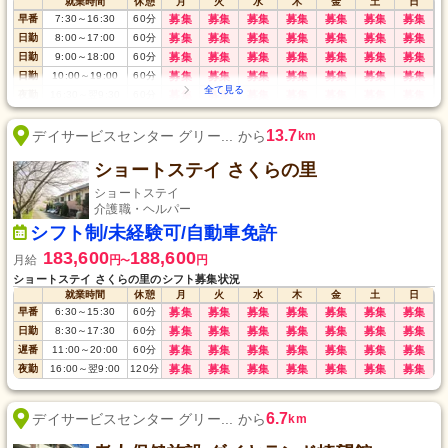
就業時間
休憩
月
火
水
木
金
土
日
早番
7:30
～
16:30
60
分
募集
募集
募集
募集
募集
募集
募集
日勤
8:00
～
17:00
60
分
募集
募集
募集
募集
募集
募集
募集
日勤
9:00
～
18:00
60
分
募集
募集
募集
募集
募集
募集
募集
日勤
10:00
～
19:00
60
分
募集
募集
募集
募集
募集
募集
募集
夜勤
16:30
～
翌9:30
60
分
募集
募集
募集
募集
募集
募集
募集
13.7
デイサービスセンター グリー... から
km
ショートステイ さくらの里
ショートステイ
介護職・ヘルパー
シフト制/未経験可/自動車免許
183,600
188,600
月給
円
円
〜
ショートステイ さくらの里のシフト募集状況
就業時間
休憩
月
火
水
木
金
土
日
早番
6:30
～
15:30
60
分
募集
募集
募集
募集
募集
募集
募集
日勤
8:30
～
17:30
60
分
募集
募集
募集
募集
募集
募集
募集
遅番
11:00
～
20:00
60
分
募集
募集
募集
募集
募集
募集
募集
夜勤
16:00
～
翌9:00
120
分
募集
募集
募集
募集
募集
募集
募集
6.7
デイサービスセンター グリー... から
km