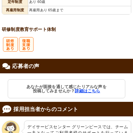
定年制度
あり 60歳
再雇用制度
再雇用あり 65歳まで
研修制度
教育
サポート体制
研
復
応募者の声
修制度あり
職支援あり
あなたが面接を通して感じたリアルな声を
投稿してみませんか？
詳細はこちら
採用担当者からのコメント
デイサービスセンター グリーンピースでは、チーム
一丸となってご利用者様のサポートを行っていま