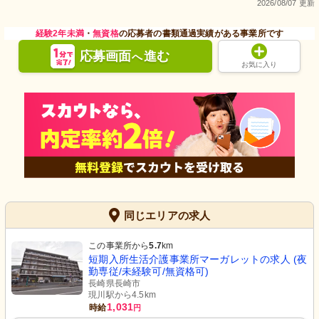
2026/08/07 更新
経験2年未満
・
無資格
の応募者の書類通過実績がある事業所です
応募画面
進む
へ
お気に入り
同じエリアの求人
この事業所から
5.7
km
短期入所生活介護事業所マーガレットの求人 (夜
勤専従/未経験可/無資格可)
長崎県長崎市
現川駅から4.5km
1,031
時給
円