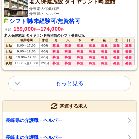
老人保健施設 ダイヤランド崎望館
介護老人保健施設
介護職・ヘルパー
シフト制/未経験可/無資格可
159,000
174,000
月給
円
円
〜
老人保健施設 ダイヤランド崎望館のシフト募集状況
就業時間
休憩
月
火
水
木
金
土
日
日勤
8:00
～
17:00
60
分
募集
募集
募集
募集
募集
募集
募集
日勤
9:00
～
18:00
60
分
募集
募集
募集
募集
募集
募集
募集
日勤
10:00
～
19:00
60
分
募集
募集
募集
募集
募集
募集
募集
夜勤
17:00
～
翌10:00
120
分
募集
募集
募集
募集
募集
募集
募集
もっと見る
関連する求人
長崎県の介護職・ヘルパー
長崎市の介護職・ヘルパー