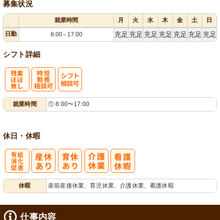
募集状況
就業時間
月
火
水
木
金
土
日
日勤
充足
充足
充足
充足
充足
充足
充足
8:00
17:00
～
シフト詳細
残
時短勤務相談
シ
就業時間
① 8:00〜17:00
業ほぼなし
可
フト相談可
休日・休暇
有
休暇
産前産後休業、育児休業、介護休業、看護休暇
給消化促進
仕事内容