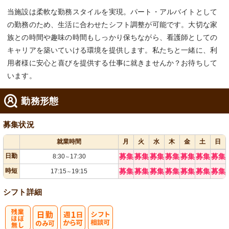
当施設は柔軟な勤務スタイルを実現。パート・アルバイトとして
の勤務のため、生活に合わせたシフト調整が可能です。大切な家
族との時間や趣味の時間もしっかり保ちながら、看護師としての
キャリアを築いていける環境を提供します。私たちと一緒に、利
用者様に安心と喜びを提供する仕事に就きませんか？お待ちして
います。
勤務形態
募集状況
就業時間
月
火
水
木
金
土
日
日勤
募集
募集
募集
募集
募集
募集
募集
8:30
17:30
～
時短
募集
募集
募集
募集
募集
募集
募集
17:15
19:15
～
シフト詳細
残
週
シ