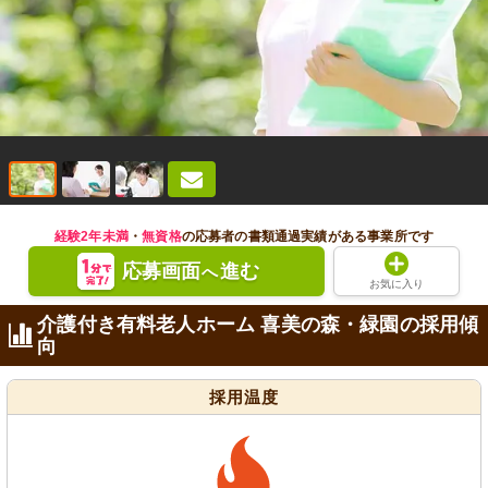
経験2年未満
・
無資格
の応募者の書類通過実績がある事業所です
応募画面
進む
へ
お気に入り
介護付き有料老人ホーム 喜美の森・緑園の採用傾
向
採用温度