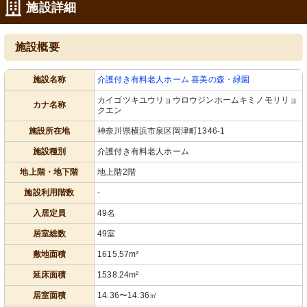
施設詳細
施設概要
施設名称
介護付き有料老人ホーム 喜美の森・緑園
カイゴツキユウリョウロウジンホームキミノモリリョ
カナ名称
クエン
施設所在地
神奈川県横浜市泉区岡津町1346-1
施設種別
介護付き有料老人ホーム
地上階・地下階
地上階2階
施設利用階数
-
入居定員
49名
居室総数
49室
敷地面積
1615.57m²
延床面積
1538.24m²
居室面積
14.36〜14.36㎡