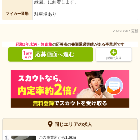
緑園」に到着します。
マイカー通勤
駐車場あり
2026/08/07 更新
経験2年未満
・
無資格
の応募者の書類通過実績がある事業所です
応募画面
進む
へ
お気に入り
同じエリアの求人
この事業所から
1.6
km