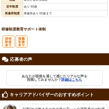
会保険完備
慮あり
り
り
定年制度
あり 60歳
再雇用制度
再雇用あり 65歳まで
研修制度
教育
サポート体制
研
復
応募者の声
修制度あり
職支援あり
あなたが面接を通して感じたリアルな声を
投稿してみませんか？
詳細はこちら
キャリアアドバイザーのおすすめポイント