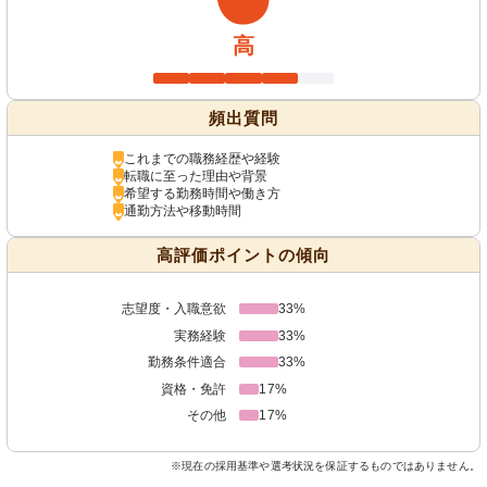
高
頻出質問
これまでの職務経歴や経験
転職に至った理由や背景
希望する勤務時間や働き方
通勤方法や移動時間
高評価ポイントの傾向
志望度・入職意欲
33%
実務経験
33%
勤務条件適合
33%
資格・免許
17%
その他
17%
※現在の採用基準や選考状況を保証するものではありません。