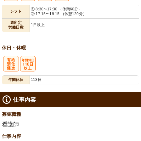
① 8:30〜17:30 （休憩60分）
シフト
② 17:15〜19:15 （休憩120分）
業ほぼなし
1日から可
フト相談可
週所定
1日以上
労働日数
休日・休暇
有
年間休日
年間休日
113日
給消化促進
110日以上
仕事内容
募集職種
看護師
仕事内容