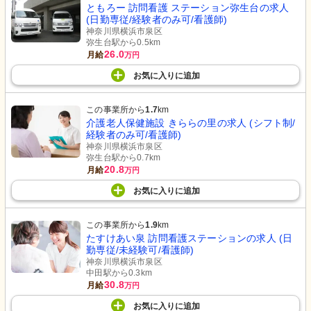
ともろー 訪問看護 ステーション弥生台の求人
(日勤専従/経験者のみ可/看護師)
神奈川県横浜市泉区
弥生台駅から0.5km
26.0
月給
万円
お気に入り
に
追加
この事業所から
1.7
km
介護老人保健施設 きららの里の求人 (シフト制/
経験者のみ可/看護師)
神奈川県横浜市泉区
弥生台駅から0.7km
20.8
月給
万円
お気に入り
に
追加
この事業所から
1.9
km
たすけあい泉 訪問看護ステーションの求人 (日
勤専従/未経験可/看護師)
神奈川県横浜市泉区
中田駅から0.3km
30.8
月給
万円
お気に入り
に
追加