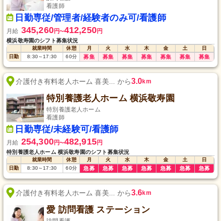
看護師
日勤専従/管理者/経験者のみ可/看護師
345,260
412,250
月給
円
円
〜
横浜敬寿園のシフト募集状況
就業時間
休憩
月
火
水
木
金
土
日
日勤
8:30
～
17:30
60
分
募集
募集
募集
募集
募集
募集
募集
3.0
介護付き有料老人ホーム 喜美... から
km
特別養護老人ホーム 横浜敬寿園
特別養護老人ホーム
看護師
日勤専従/未経験可/看護師
254,300
482,915
月給
円
円
〜
特別養護老人ホーム 横浜敬寿園のシフト募集状況
就業時間
休憩
月
火
水
木
金
土
日
日勤
8:30
～
17:30
60
分
急募
急募
急募
急募
急募
急募
急募
3.6
介護付き有料老人ホーム 喜美... から
km
愛 訪問看護 ステーション