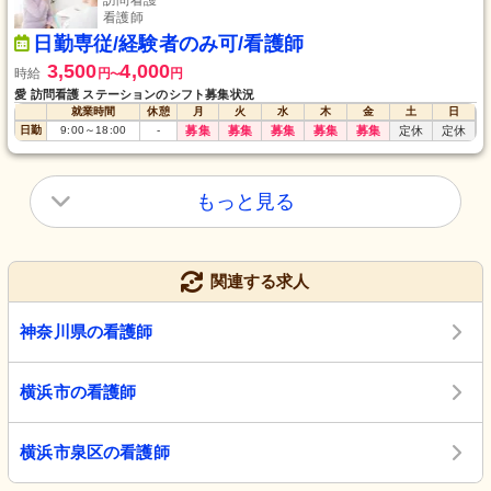
訪問看護
看護師
日勤専従/経験者のみ可/看護師
3,500
4,000
時給
円
円
〜
愛 訪問看護 ステーションのシフト募集状況
就業時間
休憩
月
火
水
木
金
土
日
日勤
9:00
～
18:00
-
募集
募集
募集
募集
募集
定休
定休
もっと見る
関連する求人
神奈川県の看護師
横浜市の看護師
横浜市泉区の看護師