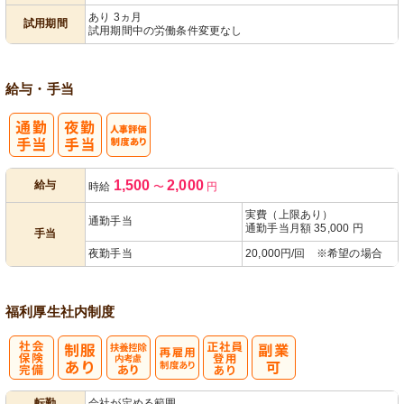
あり 3ヵ月
試用期間
試用期間中の労働条件変更なし
給与・手当
人事評価制度
1,500
2,000
給与
時給
〜
円
あり
実費（上限あり）
通勤手当
通勤手当月額 35,000 円
手当
夜勤手当
20,000円/回 ※希望の場合
福利厚生
社内制度
社
扶養控除内考
再雇用制度あ
正社員登用あ
転勤
会社が定める範囲