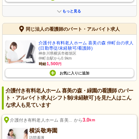
もっと見る
同じ法人の看護師のパート・アルバイト求人
介護付き有料老人ホーム 喜美の森 仲町台の求人
(日勤専従/未経験可/看護師)
神奈川県横浜市都筑区
仲町台駅から0.9km
1,500
時給
円
お気に入り
に
追加
介護付き有料老人ホーム 喜美の森・緑園の看護師 のパー
ト・アルバイト求人(シフト制/未経験可 )を見た人はこん
な求人も見ています
3.0
介護付き有料老人ホーム 喜美... から
km
横浜敬寿園
訪問看護