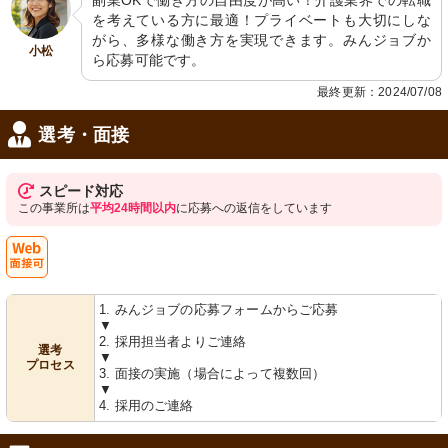
副業OKで働き方の自由度が高い！介護業界での転職
を考えている方に最適！プライベートも大切にしな
がら、多様な働き方を実現できます。みんジョブか
小松
ら応募可能です。
最終更新：2024/07/08
選考・面接
スピード対応
この事業所は
平均24時間以内
に応募への返信をしています
Web
1. みんジョブの応募フォームからご応募
面接可
▼
2. 採用担当者よりご連絡
選考
▼
プロセス
3. 面接の実施（場合によって複数回）
▼
4. 採用のご連絡