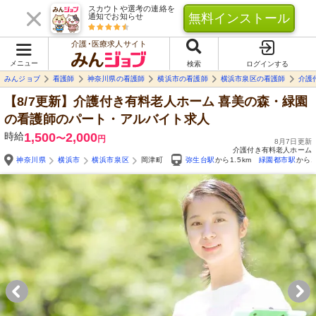
スカウトや選考の連絡を
無料インストール
通知でお知らせ
介護･医療求人サイト
メニュー
検索
ログインする
みんジョブ
看護師
神奈川県の看護師
横浜市の看護師
横浜市泉区の看護師
介護
【8/7更新】介護付き有料老人ホーム 喜美の森・緑園
の看護師のパート・アルバイト求人
時給
1,500
2,000
〜
円
8月7日更新
介護付き有料老人ホーム
神奈川県
横浜市
横浜市泉区
岡津町
弥生台駅
から1.5km
緑園都市駅
から1