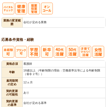
バイタルチェ
服薬・投薬管
業務の変更範
会社が定める業務
囲
ック
理
応募条件
資格・経験
子育てママパ
資格必須
看護師
パ活躍
18歳以上 （年齢制限の理由：労働基準法等による年齢制限
年齢
（省令２号））
雇用期間
12ヵ月
の定め
契約更新
あり
の可能性
契約更新
会社が定める基準
の基準