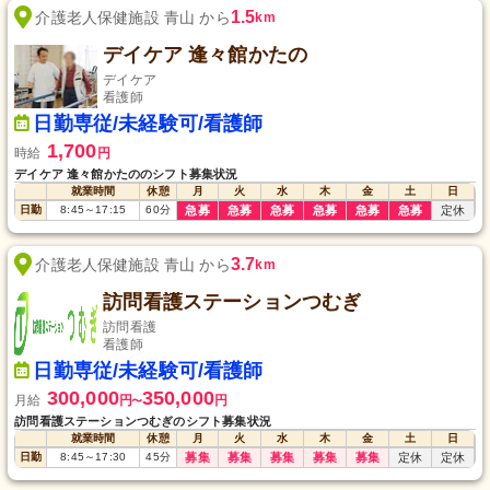
1.5
介護老人保健施設 青山 から
km
デイケア 逢々館かたの
デイケア
看護師
日勤専従/未経験可/看護師
1,700
時給
円
デイケア 逢々館かたののシフト募集状況
就業時間
休憩
月
火
水
木
金
土
日
日勤
8:45
～
17:15
60
分
急募
急募
急募
急募
急募
急募
定休
3.7
介護老人保健施設 青山 から
km
訪問看護ステーションつむぎ
訪問看護
看護師
日勤専従/未経験可/看護師
300,000
350,000
月給
円
円
〜
訪問看護ステーションつむぎのシフト募集状況
就業時間
休憩
月
火
水
木
金
土
日
日勤
8:45
～
17:30
45
分
募集
募集
募集
募集
募集
定休
定休