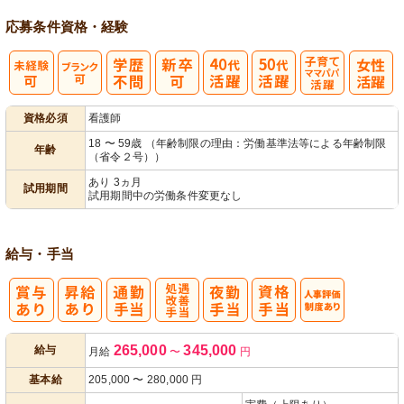
応募条件
資格・経験
子育てママパ
資格必須
看護師
パ活躍
18 〜 59歳 （年齢制限の理由：労働基準法等による年齢制限
年齢
（省令２号））
あり 3ヵ月
試用期間
試用期間中の労働条件変更なし
給与・手当
処
人事評価制度
265,000
345,000
給与
月給
〜
円
遇改善手当
あり
基本給
205,000
〜
280,000
円