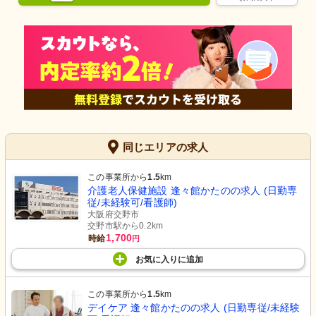
同じエリアの求人
この事業所から
1.5
km
介護老人保健施設 逢々館かたのの求人 (日勤専
従/未経験可/看護師)
大阪府交野市
交野市駅から0.2km
1,700
時給
円
お気に入り
に
追加
この事業所から
1.5
km
デイケア 逢々館かたのの求人 (日勤専従/未経験