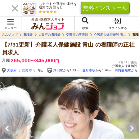
スカウトや選考の連絡を
無料インストール
通知でお知らせ
介護･医療求人サイト
メニュー
検索
ログインする
みんジョブ
看護師
大阪府の看護師
交野市の看護師
介護老人保健施設 青山
看護
【7/31更新】介護老人保健施設 青山
の看護師の正社
員求人
月給
265,000
345,000
〜
円
7月31日更新
介護老人保健施設
大阪府
交野市
青山
津田駅
から1.2km
交野市駅
から1.6km
河内磐船駅
から1