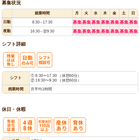
募集状況
就業時間
月
火
水
木
金
土
日
日勤
募集
募集
募集
募集
募集
募集
募集
8:30
17:30
～
夜勤
募集
募集
募集
募集
募集
募集
募集
16:30
翌9:30
～
シフト詳細
残
シ
① 8:30〜17:30 （休憩60分）
シフト
② 16:30〜9:30 （休憩60分）
業ほぼなし
フト相談可
残業時間
月平均1時間
休日・休暇
有
年間休日