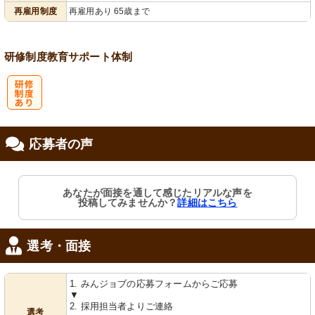
会保険完備
り
再雇用制度
再雇用あり 65歳まで
研修制度
教育
サポート体制
研
応募者の声
修制度あり
あなたが面接を通して感じたリアルな声を
投稿してみませんか？
詳細はこちら
選考・面接
1. みんジョブの応募フォームからご応募
▼
2. 採用担当者よりご連絡
選考