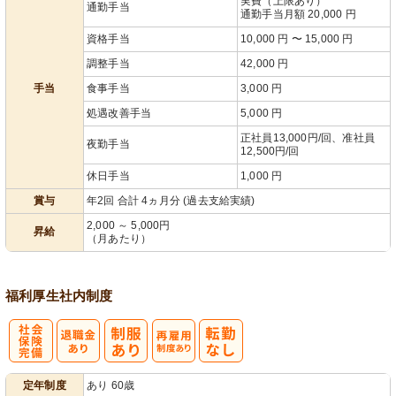
実費（上限あり）
通勤手当
通勤手当月額 20,000 円
資格手当
10,000 円 〜 15,000 円
調整手当
42,000 円
手当
食事手当
3,000 円
処遇改善手当
5,000 円
正社員13,000円/回、准社員
夜勤手当
12,500円/回
休日手当
1,000 円
賞与
年2回 合計 4ヵ月分 (過去支給実績)
2,000 ～ 5,000円
昇給
（月あたり）
福利厚生
社内制度
社
再雇用制度あ
定年制度
あり 60歳