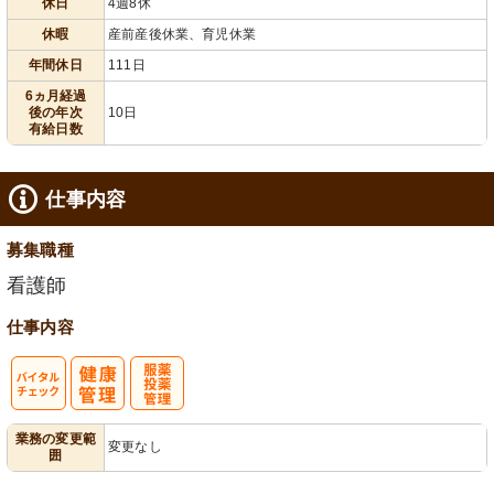
休日
4週8休
給消化促進
110日以上
休暇
産前産後休業、育児休業
年間休日
111日
6ヵ月経過
後の年次
10日
有給日数
仕事内容
募集職種
看護師
仕事内容
バイタルチェ
服薬・投薬管
業務の変更範
変更なし
囲
ック
理