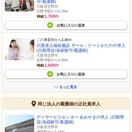
可/看護師)
大阪府交野市
交野市駅から0.2km
1,700
時給
円
お気に入り
に
追加
この事業所から
1.5
km
介護老人福祉施設 サール・ナートかたのの求人
(日勤専従/未経験可/看護師)
大阪府交野市
交野市駅から0.6km
1,600
時給
円
お気に入り
に
追加
もっと見る
同じ法人の看護師の正社員求人
デイサービスセンター あおやまの求人 (日勤専
従/未経験可/看護師)
大阪府交野市
津田駅から1.2km