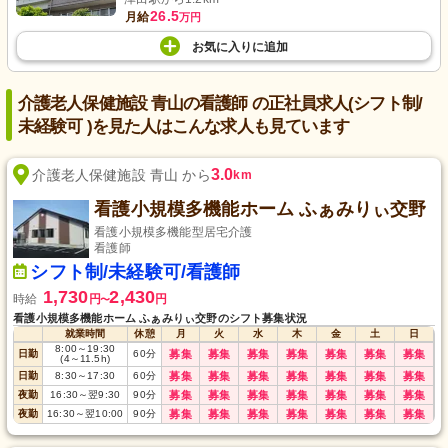
26.5
月給
万円
お気に入り
に
追加
介護老人保健施設 青山の看護師 の正社員求人(シフト制/
未経験可 )を見た人はこんな求人も見ています
3.0
介護老人保健施設 青山 から
km
看護小規模多機能ホーム ふぁみりぃ交野
看護小規模多機能型居宅介護
看護師
シフト制/未経験可/看護師
1,730
2,430
時給
円
円
〜
看護小規模多機能ホーム ふぁみりぃ交野のシフト募集状況
就業時間
休憩
月
火
水
木
金
土
日
8:00
～
19:30
日勤
60
分
募集
募集
募集
募集
募集
募集
募集
(4
～
11.5h)
日勤
8:30
～
17:30
60
分
募集
募集
募集
募集
募集
募集
募集
夜勤
16:30
～
翌9:30
90
分
募集
募集
募集
募集
募集
募集
募集
夜勤
16:30
～
翌10:00
90
分
募集
募集
募集
募集
募集
募集
募集