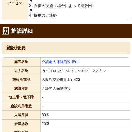
▼
プロセス
3. 面接の実施（場合によって複数回）
▼
4. 採用のご連絡
施設詳細
施設概要
施設名称
介護老人保健施設 青山
カナ名称
カイゴロウジンホケンシセツ アオヤマ
施設所在地
大阪府交野市青山3-432
施設種別
介護老人保健施設
地上階・地下階
-
施設利用階数
-
入居定員
80名
居室総数
26室