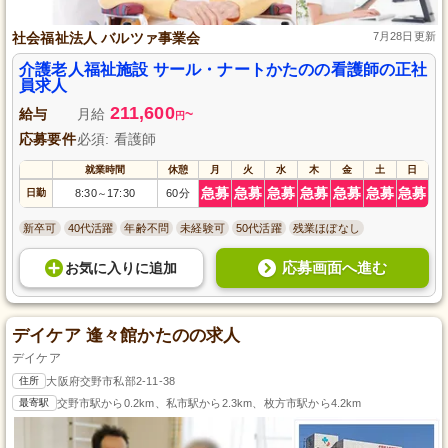
社会福祉法人 バルツァ事業会
7月28日更新
介護老人福祉施設 サール・ナートかたのの看護師の正社
員求人
211,600
給与
月給
~
円
応募要件
必須: 看護師
就業時間
休憩
月
火
水
木
金
土
日
急募
急募
急募
急募
急募
急募
急募
日勤
8:30
17:30
60分
～
新卒可
40代活躍
年齢不問
未経験可
50代活躍
残業ほぼなし
応募画面へ進む
お気に入り
に
追加
デイケア 逢々館かたのの求人
デイケア
住所
大阪府交野市私部2-11-38
最寄駅
交野市駅から0.2km、私市駅から2.3km、枚方市駅から4.2km