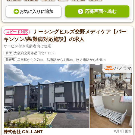
応募画面へ進む
お気に入り
に
追加
ナーシングヒルズ交野メディケア【パー
スピード対応
キンソン/癌/難病対応施設】の求人
サービス付き高齢者向け住宅
住所
大阪府交野市星田北3-13-2
最寄駅
星田駅から0.7km、私市駅から1.5km、枚方市駅から5.4km
パノラマ
株式会社 GALLANT
8月7日更新