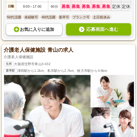
募集
募集
募集
募集
募集
定休
定休
日勤
9:00
17:00
60分
～
50代活躍
未経験可
40代活躍
新卒可
ブランク可
土日祝休み
応募画面へ進む
お気に入り
に
追加
介護老人保健施設 青山の求人
介護老人保健施設
住所
大阪府交野市青山3-432
最寄駅
津田駅から1.2km、私市駅から2.7km、枚方市駅から4.9km