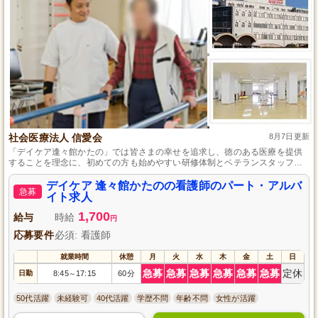
社会医療法人 信愛会
8月7日更新
「デイケア逢々館かたの」では皆さまの幸せを追求し、徳のある医療を提供
することを理念に、初めての方も始めやすい研修体制とベテランスタッフが
揃っている環境で、交野市駅前の便利な立地で看護業務全般をお任せいたし
ます。
デイケア 逢々館かたのの看護師のパート・アルバ
急募
イト求人
1,700
給与
時給
円
応募要件
必須: 看護師
就業時間
休憩
月
火
水
木
金
土
日
急募
急募
急募
急募
急募
急募
定休
日勤
8:45
17:15
60分
～
50代活躍
未経験可
40代活躍
学歴不問
年齢不問
女性が活躍