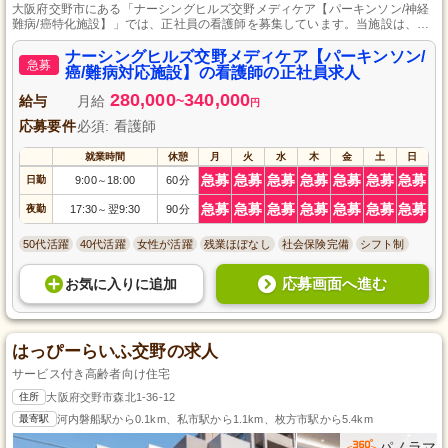
大阪府交野市にある「ナーシングヒルズ交野メディケア【パーキンソン/神経
難病/癌特化施設】」では、正社員の看護師を募集しています。当施設は、サ
ービス付き高齢者向け住宅として、質の高いケアを提供しています。専門的
なスキルと情熱を持った看護師の皆様、一緒に充実した医療サービスを提供
ナーシングヒルズ交野メディケア【パーキンソン/
急募
しませんか？やりがいのある職場で、あなたの経験と資格を活かせるチャン
癌/難病対応施設】の看護師の正社員求人
スです。皆様の応募をお待ちしております。
280,000
340,000
給与
月給
~
円
応募要件
必須: 看護師
就業時間
休憩
月
火
水
木
金
土
日
急募
急募
急募
急募
急募
急募
急募
日勤
9:00
18:00
60分
～
急募
急募
急募
急募
急募
急募
急募
夜勤
17:30
翌9:30
90分
～
50代活躍
40代活躍
女性が活躍
残業ほぼなし
社会保険完備
シフト制
応募画面へ進む
お気に入り
に
追加
はっぴーらいふ交野の求人
サービス付き高齢者向け住宅
住所
大阪府交野市森北1-36-12
最寄駅
河内磐船駅から0.1km、私市駅から1.1km、枚方市駅から5.4km
パノラマ