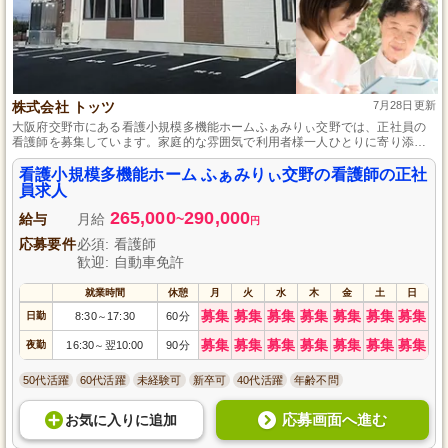
株式会社 トッツ
7月28日更新
大阪府交野市にある看護小規模多機能ホームふぁみりぃ交野では、正社員の
看護師を募集しています。家庭的な雰囲気で利用者様一人ひとりに寄り添
い、安心できる環境を提供することを目指しています。地域の利用者様の健
康管理と豊かな生活を支えるために、あなたの看護スキルを活かしてみませ
看護小規模多機能ホーム ふぁみりぃ交野の看護師の正社
んか？心温まる看護を行いながら、成長とやりがいを感じられる職場です。
員求人
共に新しい一歩を踏み出しましょう。
265,000
290,000
給与
月給
~
円
応募要件
必須: 看護師
歓迎: 自動車免許
就業時間
休憩
月
火
水
木
金
土
日
募集
募集
募集
募集
募集
募集
募集
日勤
8:30
17:30
60分
～
募集
募集
募集
募集
募集
募集
募集
夜勤
16:30
翌10:00
90分
～
50代活躍
60代活躍
未経験可
新卒可
40代活躍
年齢不問
応募画面へ進む
お気に入り
に
追加