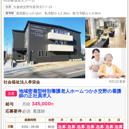
特別養護老人ホーム
住所
大阪府交野市星田北7-7-13
最寄駅
星田駅から0.1km、私市駅から2.2km、枚方市駅から5.6km
社会福祉法人孝栄会
8月1日更新
地域密着型特別養護老人ホームつかさ交野の看護
急募
師の正社員求人
345,000
給与
月給
円
応募要件
必須: 看護師
就業時間
休憩
月
火
水
木
金
土
日
急募
急募
急募
急募
急募
急募
急募
日勤
9:00
18:00
60分
～