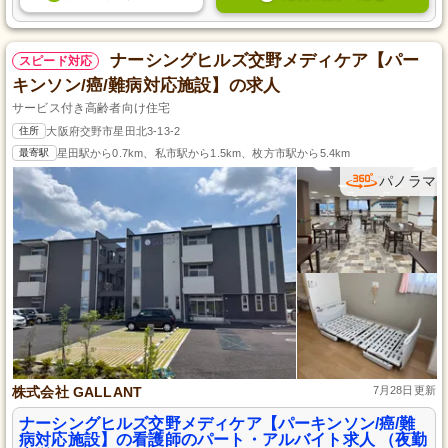
ナーシングヒルズ交野メディケア【パー
スピード対応
キンソン/癌/難病対応施設】の求人
サービス付き高齢者向け住宅
住所
大阪府交野市星田北3-13-2
最寄駅
星田駅から0.7km、私市駅から1.5km、枚方市駅から5.4km
パノラマ
株式会社 GALLANT
7月28日更新
ナーシングヒルズ交野メディケア【パーキンソン/癌/難
病対応施設】の看護師のパート・アルバイト求人 （夜勤