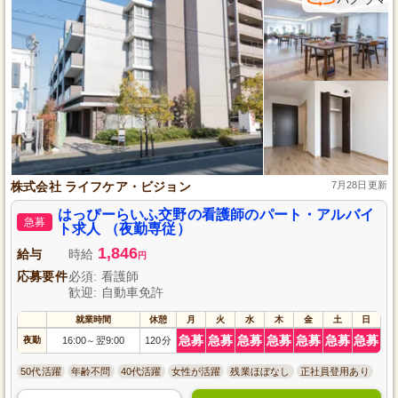
株式会社 ライフケア・ビジョン
7月28日更新
はっぴーらいふ交野の看護師のパート・アルバイ
急募
ト求人 （夜勤専従）
1,846
給与
時給
円
応募要件
必須: 看護師
歓迎: 自動車免許
就業時間
休憩
月
火
水
木
金
土
日
急募
急募
急募
急募
急募
急募
急募
夜勤
16:00
翌9:00
120分
～
50代活躍
年齢不問
40代活躍
女性が活躍
残業ほぼなし
正社員登用あり