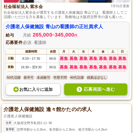
社会福祉法人 紫水会
7月31日更新
社会福祉法人紫水会が運営する介護老人保健施設 青山では、看護師としてご
活躍いただける方を募集しています。勤務地は大阪府交野市の落ち着いた環
境です。正社員として、安定した雇用形態で働くことができます。専門資格
や経験は不問ですので、看護の仕事に興味のある方はお気軽にご応募くださ
介護老人保健施設 青山の看護師の正社員求人
い。心温まる介護を提供し、一緒に地域社会に貢献しましょう。
265,000
345,000
給与
月給
~
円
応募要件
必須: 看護師
就業時間
休憩
月
火
水
木
金
土
日
募集
募集
募集
募集
募集
募集
募集
日勤
8:30
17:30
60分
～
募集
募集
募集
募集
募集
募集
募集
夜勤
16:30
翌9:30
60分
～
50代活躍
新卒可
未経験可
学歴不問
40代活躍
残業ほぼなし
応募画面へ進む
お気に入り
に
追加
介護老人保健施設 逢々館かたのの求人
介護老人保健施設
住所
大阪府交野市私部2-11-38
最寄駅
交野市駅から0.2km、私市駅から2.3km、枚方市駅から4.2km