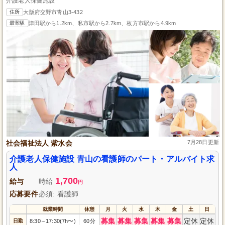
介護老人保健施設
住所
大阪府交野市青山3-432
最寄駅
津田駅から1.2km、私市駅から2.7km、枚方市駅から4.9km
社会福祉法人 紫水会
7月28日更新
介護老人保健施設 青山の看護師のパート・アルバイト求
人
1,700
給与
時給
円
応募要件
必須: 看護師
就業時間
休憩
月
火
水
木
金
土
日
募集
募集
募集
募集
募集
定休
定休
日勤
8:30
17:30(7h〜)
60分
～