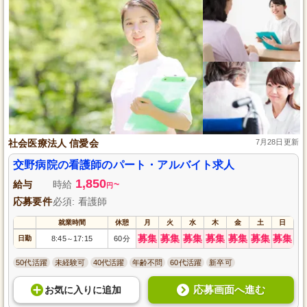
社会医療法人 信愛会
7月28日更新
交野病院の看護師のパート・アルバイト求人
1,850
給与
時給
~
円
応募要件
必須: 看護師
就業時間
休憩
月
火
水
木
金
土
日
募集
募集
募集
募集
募集
募集
募集
日勤
8:45
17:15
60分
～
50代活躍
未経験可
40代活躍
年齢不問
60代活躍
新卒可
応募画面へ進む
お気に入り
に
追加