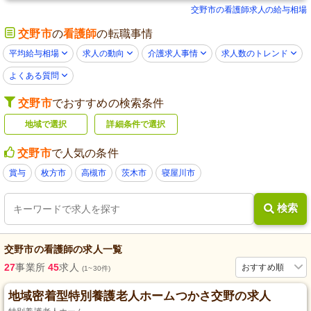
交野市の看護師求人の給与相場
交野市
の
看護師
の転職事情
平均給与相場
求人の動向
介護求人事情
求人数のトレンド
よくある質問
交野市
でおすすめの検索条件
地域で選択
詳細条件で選択
交野市
で人気の条件
賞与
枚方市
高槻市
茨木市
寝屋川市
検索
交野市
の
看護師
の求人一覧
27
事業所
45
求人
おすすめ順
(1~30件)
地域密着型特別養護老人ホームつかさ交野の求人