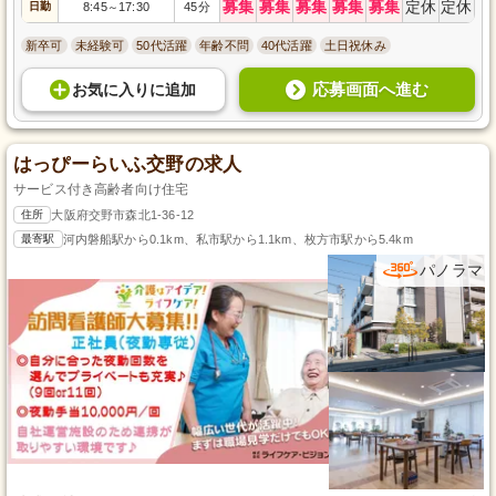
募集
募集
募集
募集
募集
定休
定休
日勤
8:45
17:30
45分
～
新卒可
未経験可
50代活躍
年齢不問
40代活躍
土日祝休み
応募画面へ進む
お気に入り
に
追加
はっぴーらいふ交野の求人
サービス付き高齢者向け住宅
住所
大阪府交野市森北1-36-12
最寄駅
河内磐船駅から0.1km、私市駅から1.1km、枚方市駅から5.4km
パノラマ