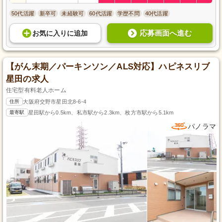
50代活躍
新卒可
未経験可
60代活躍
学歴不問
40代活躍
応募画面へ進む
お気に入り
に
追加
【がん末期／パーキンソン／ALS対応】ハピネスリブ
星田の求人
住宅型有料老人ホーム
住所
大阪府交野市星田北8-6-4
最寄駅
星田駅から0.5km、私市駅から2.3km、枚方市駅から5.1km
パノラマ