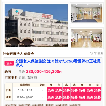
社会医療法人 信愛会
8月5日更新
介護老人保健施設 逢々館かたのの看護師の正社員
急募
求人
280,000
416,300
給与
月給
~
円
応募要件
必須: 看護師
就業時間
休憩
月
火
水
木
金
土
日
急募
急募
急募
急募
急募
急募
急募
日勤
8:45
17:15
-
～
急募
急募
急募
急募
急募
急募
急募
夜勤
17:00
翌9:00
-
～
50代活躍
60代活躍
年齢不問
新卒可
40代活躍
未経験可