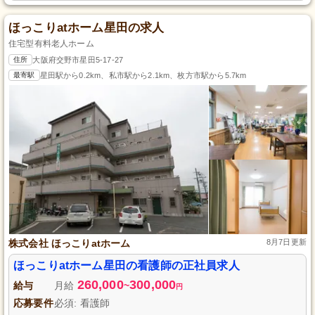
ほっこりatホーム星田の求人
住宅型有料老人ホーム
住所
大阪府交野市星田5-17-27
最寄駅
星田駅から0.2km、私市駅から2.1km、枚方市駅から5.7km
株式会社 ほっこりatホーム
8月7日更新
ほっこりatホーム星田の看護師の正社員求人
260,000
300,000
給与
月給
~
円
応募要件
必須: 看護師