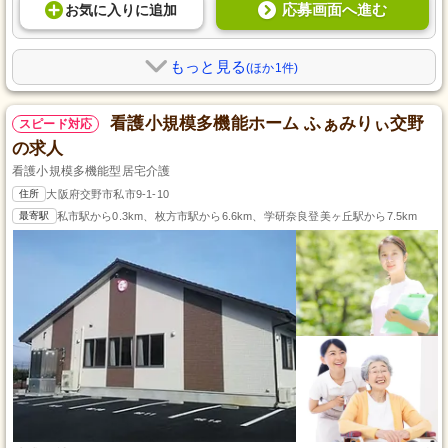
応募画面へ進む
お気に入り
に
追加
もっと見る
(ほか1件)
看護小規模多機能ホーム ふぁみりぃ交野
スピード対応
の求人
看護小規模多機能型居宅介護
住所
大阪府交野市私市9-1-10
最寄駅
私市駅から0.3km、枚方市駅から6.6km、学研奈良登美ヶ丘駅から7.5km