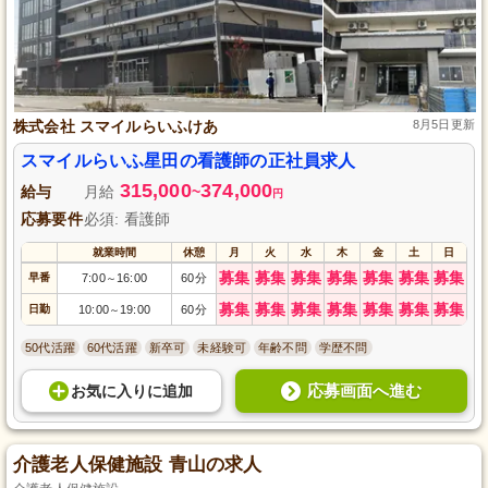
株式会社 スマイルらいふけあ
8月5日更新
スマイルらいふ星田の看護師の正社員求人
315,000
374,000
給与
月給
~
円
応募要件
必須: 看護師
就業時間
休憩
月
火
水
木
金
土
日
募集
募集
募集
募集
募集
募集
募集
早番
7:00
16:00
60分
～
募集
募集
募集
募集
募集
募集
募集
日勤
10:00
19:00
60分
～
50代活躍
60代活躍
新卒可
未経験可
年齢不問
学歴不問
応募画面へ進む
お気に入り
に
追加
介護老人保健施設 青山の求人