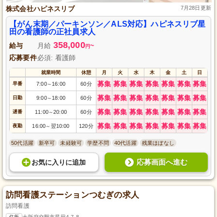
株式会社ハピネスリブ
7月28日更新
【がん末期／パーキンソン／ALS対応】ハピネスリブ星
田の看護師の正社員求人
358,000
給与
月給
~
円
応募要件
必須: 看護師
就業時間
休憩
月
火
水
木
金
土
日
募集
募集
募集
募集
募集
募集
募集
早番
7:00
16:00
60分
～
募集
募集
募集
募集
募集
募集
募集
日勤
9:00
18:00
60分
～
募集
募集
募集
募集
募集
募集
募集
遅番
11:00
20:00
60分
～
募集
募集
募集
募集
募集
募集
募集
夜勤
16:00
翌10:00
120分
～
50代活躍
新卒可
未経験可
学歴不問
40代活躍
残業ほぼなし
応募画面へ進む
お気に入り
に
追加
訪問看護ステーションつむぎの求人
訪問看護
住所
大阪府交野市星田4-7-8