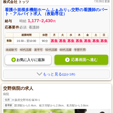
株式会社 トッツ
7月28日更新
看護小規模多機能ホーム ふぁみりぃ交野の看護師のパー
ト・アルバイト求人 （夜勤専従）
1,177
2,430
給与
時給
~
円
応募要件
必須: 看護師
就業時間
休憩
月
火
水
木
金
土
日
募集
募集
募集
募集
募集
募集
募集
夜勤
16:30
翌10:00
90分
～
未経験可
40代活躍
新卒可
50代活躍
60代活躍
学歴不問
応募画面へ進む
お気に入り
に
追加
もっと見る
(ほか1件)
交野病院の求人
病院
住所
大阪府交野市松塚39-1
最寄駅
郡津駅から0.4km、枚方市駅から2.8km、私市駅から3.6km