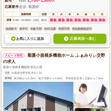
1,700
1,800
給与
時給
~
円
応募要件
必須: 看護師
就業時間
休憩
月
火
水
木
金
土
日
募集
募集
募集
募集
募集
募集
募集
遅番
8:00
20:00(5
12h)
60分
～
～
未経験可
新卒可
年齢不問
50代活躍
学歴不問
時短勤務相談可
応募画面へ進む
お気に入り
に
追加
看護小規模多機能ホーム ふぁみりぃ交野
スピード対応
の求人
看護小規模多機能型居宅介護
住所
大阪府交野市私市9-1-10
最寄駅
私市駅から0.3km、枚方市駅から6.6km、学研奈良登美ヶ丘駅から7.5km