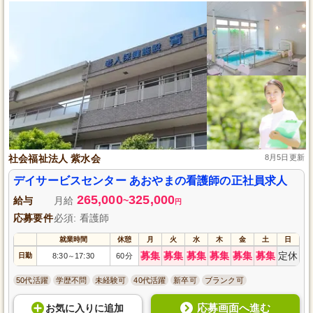
社会福祉法人 紫水会
8月5日更新
デイサービスセンター あおやまの看護師の正社員求人
265,000
325,000
給与
月給
~
円
応募要件
必須: 看護師
就業時間
休憩
月
火
水
木
金
土
日
募集
募集
募集
募集
募集
募集
定休
日勤
8:30
17:30
60分
～
50代活躍
学歴不問
未経験可
40代活躍
新卒可
ブランク可
応募画面へ進む
お気に入り
に
追加