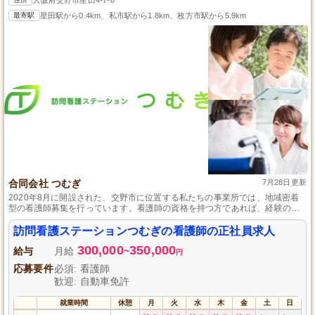
最寄駅
星田駅から0.4km、私市駅から1.8km、枚方市駅から5.9km
合同会社 つむぎ
7月28日更新
2020年8月に開設された、交野市に位置する私たちの事業所では、地域密着
型の看護師募集を行っています。看護師の資格を持つ方であれば、経験の有
無に関わらず歓迎し、未経験の方も安心して始められるよう研修制度を整え
ております。土日祝の休みがあり、社会保険完備で長期にわたり安定して働
訪問看護ステーションつむぎの看護師の正社員求人
ける環境をご用意しています。地元で愛される事業所で、やりがいのある看
300,000
350,000
護の仕事を始めてみませんか。
給与
月給
~
円
応募要件
必須: 看護師
歓迎: 自動車免許
就業時間
休憩
月
火
水
木
金
土
日