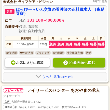
株式会社 ライフケア・ビジョン
8月7日更新
はっぴーらいふ交野の看護師の正社員求人 （夜勤
急募
専従）
333,100
400,000
給与
月給
~
円
応募要件
必須: 看護師
歓迎: 自動車免許
就業時間
休憩
月
火
水
木
金
土
日
急募
急募
急募
急募
急募
急募
急募
夜勤
16:00
翌9:00
120分
～
50代活躍
女性が活躍
ブランク可
40代活躍
社会保険完備
駅近
応募画面へ進む
お気に入り
に
追加
もっと見る
(ほか1件)
デイサービスセンター あおやまの求人
スピード対応
デイサービス
住所
大阪府交野市青山3-432
最寄駅
津田駅から1.2km、私市駅から2.7km、枚方市駅から4.9km