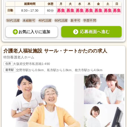
就業時間
休憩
月
火
水
木
金
土
日
募集
募集
募集
募集
募集
募集
募集
日勤
8:30
17:30
60分
～
50代活躍
未経験可
40代活躍
60代活躍
新卒可
学歴不問
応募画面へ進む
お気に入り
に
追加
介護老人福祉施設 サール・ナートかたのの求人
特別養護老人ホーム
住所
大阪府交野市私部南1-490
最寄駅
交野市駅から0.6km、私市駅から1.8km、枚方市駅から4.6km