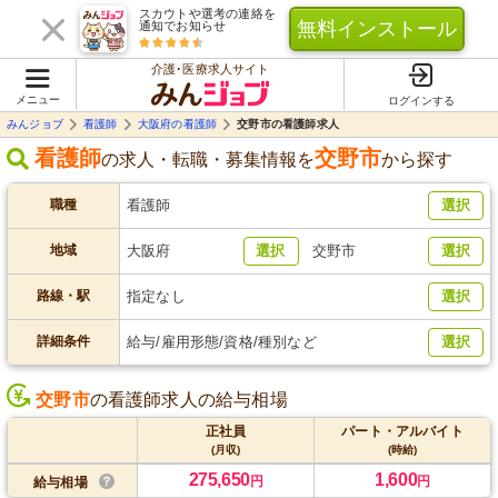
スカウトや選考の連絡を
無料インストール
通知でお知らせ
介護･医療求人サイト
メニュー
ログインする
みんジョブ
看護師
大阪府の看護師
交野市の看護師求人
看護師
交野市
の求人・転職・募集情報を
から探す
職種
看護師
選択
地域
大阪府
選択
交野市
選択
路線・駅
指定なし
選択
詳細条件
給与/雇用形態/資格/種別など
選択
交野市
の看護師求人の給与相場
正社員
パート・アルバイト
(月収)
(時給)
275,650
1,600
円
円
給与相場