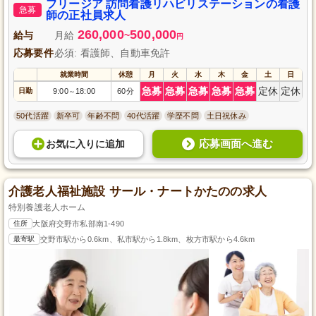
合わせたケアを提供できるやりがいのある職場です。交野市に位置し、多様
フリージア 訪問看護リハビリステーションの看護
急募
なライフスタイルに対応した柔軟な働き方も可能です。
師の正社員求人
260,000
500,000
給与
月給
~
円
応募要件
必須: 看護師、自動車免許
就業時間
休憩
月
火
水
木
金
土
日
急募
急募
急募
急募
急募
定休
定休
日勤
9:00
18:00
60分
～
50代活躍
新卒可
年齢不問
40代活躍
学歴不問
土日祝休み
応募画面へ進む
お気に入り
に
追加
介護老人福祉施設 サール・ナートかたのの求人
特別養護老人ホーム
住所
大阪府交野市私部南1-490
最寄駅
交野市駅から0.6km、私市駅から1.8km、枚方市駅から4.6km