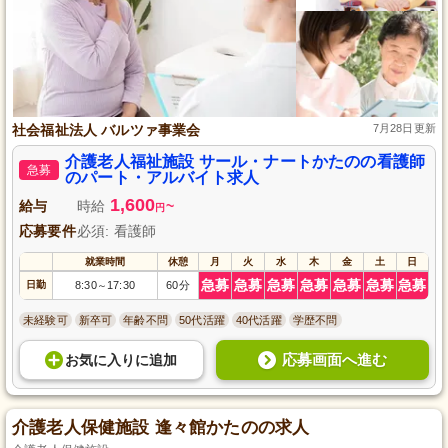
社会福祉法人 バルツァ事業会
7月28日更新
介護老人福祉施設 サール・ナートかたのの看護師
急募
のパート・アルバイト求人
1,600
給与
時給
~
円
応募要件
必須: 看護師
就業時間
休憩
月
火
水
木
金
土
日
急募
急募
急募
急募
急募
急募
急募
日勤
8:30
17:30
60分
～
未経験可
新卒可
年齢不問
50代活躍
40代活躍
学歴不問
応募画面へ進む
お気に入り
に
追加
介護老人保健施設 逢々館かたのの求人