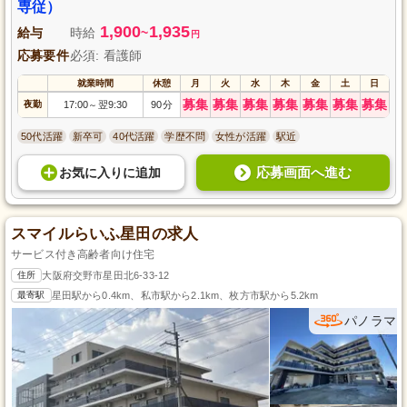
専従）
1,900
1,935
給与
時給
~
円
応募要件
必須: 看護師
就業時間
休憩
月
火
水
木
金
土
日
募集
募集
募集
募集
募集
募集
募集
夜勤
17:00
翌9:30
90分
～
50代活躍
新卒可
40代活躍
学歴不問
女性が活躍
駅近
応募画面へ進む
お気に入り
に
追加
スマイルらいふ星田の求人
サービス付き高齢者向け住宅
住所
大阪府交野市星田北6-33-12
最寄駅
星田駅から0.4km、私市駅から2.1km、枚方市駅から5.2km
パノラマ