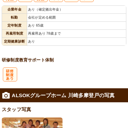
社
資格取得支援
再雇用制度あ
企業年金
あり（確定拠出年金）
会保険完備
あり
り
転勤
会社が定める範囲
定年制度
あり 65歳
再雇用制度
再雇用あり 78歳まで
定期健康診断
あり
研修制度
教育
サポート体制
研
ALSOKグループホーム 川崎多摩登戸の写真
修制度あり
スタッフ写真