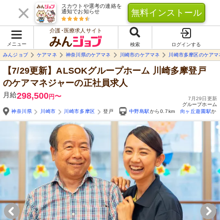
スカウトや選考の連絡を
無料インストール
通知でお知らせ
介護･医療求人サイト
メニュー
検索
ログインする
みんジョブ
ケアマネ
神奈川県のケアマネ
川崎市のケアマネ
川崎市多摩区のケアマ
【7/29更新】ALSOKグループホーム 川崎多摩登戸
のケアマネジャーの正社員求人
月給
298,500
〜
円
7月29日更新
グループホーム
神奈川県
川崎市
川崎市多摩区
登戸
中野島駅
から0.7km
向ヶ丘遊園駅
から