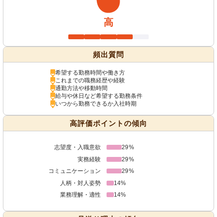
高
頻出質問
希望する勤務時間や働き方
これまでの職務経歴や経験
通勤方法や移動時間
給与や休日など希望する勤務条件
いつから勤務できるか入社時期
高評価ポイントの傾向
志望度・入職意欲
29%
実務経験
29%
コミュニケーション
29%
人柄・対人姿勢
14%
業務理解・適性
14%