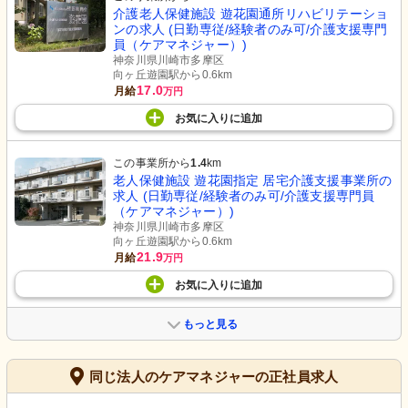
介護老人保健施設 遊花園通所リハビリテーショ
ンの求人 (日勤専従/経験者のみ可/介護支援専門
員（ケアマネジャー）)
神奈川県川崎市多摩区
向ヶ丘遊園駅から0.6km
17.0
月給
万円
お気に入り
に
追加
この事業所から
1.4
km
老人保健施設 遊花園指定 居宅介護支援事業所の
求人 (日勤専従/経験者のみ可/介護支援専門員
（ケアマネジャー）)
神奈川県川崎市多摩区
向ヶ丘遊園駅から0.6km
21.9
月給
万円
お気に入り
に
追加
もっと見る
同じ法人のケアマネジャーの正社員求人