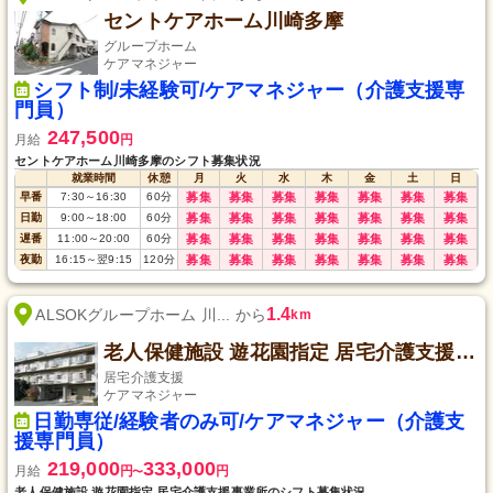
セントケアホーム川崎多摩
グループホーム
ケアマネジャー
シフト制/未経験可/ケアマネジャー（介護支援専
門員）
247,500
月給
円
セントケアホーム川崎多摩のシフト募集状況
就業時間
休憩
月
火
水
木
金
土
日
早番
7:30
～
16:30
60
分
募集
募集
募集
募集
募集
募集
募集
日勤
9:00
～
18:00
60
分
募集
募集
募集
募集
募集
募集
募集
遅番
11:00
～
20:00
60
分
募集
募集
募集
募集
募集
募集
募集
夜勤
16:15
～
翌9:15
120
分
募集
募集
募集
募集
募集
募集
募集
1.4
ALSOKグループホーム 川... から
km
老人保健施設 遊花園指定 居宅介護支援事業所
居宅介護支援
ケアマネジャー
日勤専従/経験者のみ可/ケアマネジャー（介護支
援専門員）
219,000
333,000
月給
円
円
〜
老人保健施設 遊花園指定 居宅介護支援事業所のシフト募集状況