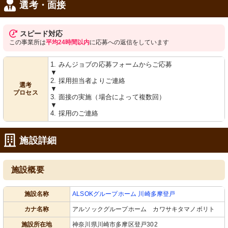
人々に安心感を与えます。
選考・面接
スピード対応
この事業所は
平均24時間以内
に応募への返信をしています
1. みんジョブの応募フォームからご応募
▼
2. 採用担当者よりご連絡
選考
▼
プロセス
3. 面接の実施（場合によって複数回）
▼
4. 採用のご連絡
施設詳細
施設概要
施設名称
ALSOKグループホーム 川崎多摩登戸
カナ名称
アルソックグループホーム カワサキタマノボリト
施設所在地
神奈川県川崎市多摩区登戸302