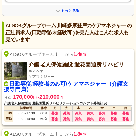
もっと見る
ALSOKグループホーム 川崎多摩登戸のケアマネジャー の
正社員求人(日勤専従/未経験可 )を見た人はこんな求人も
見ています
1.4
ALSOKグループホーム 川... から
km
介護老人保健施設 遊花園通所リハビリテーション
デイケア
ケアマネジャー
日勤専従/経験者のみ可/ケアマネジャー（介護支
援専門員）
170,000
210,000
月給
円
円
〜
介護老人保健施設 遊花園通所リハビリテーションのシフト募集状況
就業時間
休憩
月
火
水
木
金
土
日
日勤
8:30
～
17:30
60
分
募集
募集
募集
募集
募集
募集
募集
日勤
9:00
～
18:00
60
分
募集
募集
募集
募集
募集
募集
募集
1.8
ALSOKグループホーム 川... から
km