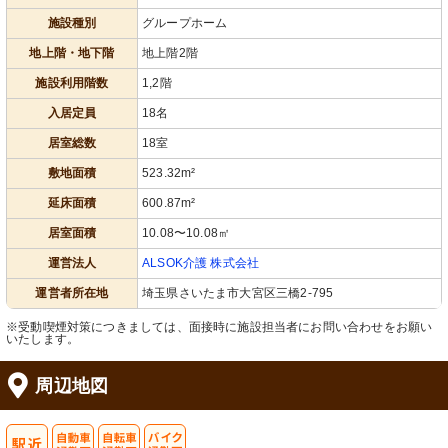
施設種別
グループホーム
地上階・地下階
地上階2階
施設利用階数
1,2階
入居定員
18名
居室総数
18室
敷地面積
523.32m²
延床面積
600.87m²
居室面積
10.08〜10.08㎡
運営法人
ALSOK介護 株式会社
運営者所在地
埼玉県さいたま市大宮区三橋2-795
※受動喫煙対策につきましては、面接時に施設担当者にお問い合わせをお願い
いたします。
周辺地図