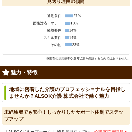
見送り理由の傾向
通勤条件
27%
面接対応・マナー
18%
経験要件
14%
スキル要件
14%
その他
23%
※現在の採用基準や選考状況を保証するものではありません。
魅力・特徴
地域に密着した介護のプロフェッショナルを目指し
ませんか？ALSOK介護 株式会社で働く魅力
未経験者でも安心！しっかりしたサポート体制でステッ
プアップ
「ALSOKグループホーム 川崎多摩登戸」では、
介護支援専門員と