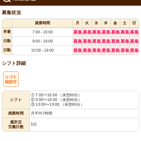
募集状況
就業時間
月
火
水
木
金
土
日
早番
募集
募集
募集
募集
募集
募集
募集
7:00
16:00
～
日勤
募集
募集
募集
募集
募集
募集
募集
9:00
18:00
～
日勤
募集
募集
募集
募集
募集
募集
募集
10:00
19:00
～
シフト詳細
シ
① 7:00〜16:00 （休憩60分）
シフト
② 9:00〜18:00 （休憩60分）
フト相談可
③ 10:00〜19:00 （休憩60分）
残業時間
月平均7時間
週所定
5日
労働日数