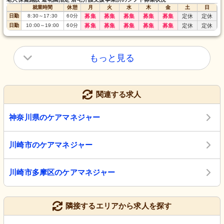
就業時間
休憩
月
火
水
木
金
土
日
日勤
8:30
～
17:30
60
分
募集
募集
募集
募集
募集
定休
定休
日勤
10:00
～
19:00
60
分
募集
募集
募集
募集
募集
定休
定休
もっと見る
関連する求人
神奈川県のケアマネジャー
川崎市のケアマネジャー
川崎市多摩区のケアマネジャー
隣接するエリアから求人を探す