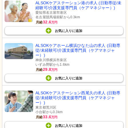
ALSOKケアステーション港の求人 (日勤専従/未
経験可/介護支援専門員（ケアマネジャー）)
愛知県名古屋市港区
名古屋競馬場前駅から0.3km
32.6
月給
万円
お気に入り
に
追加
ALSOKケアホーム横浜ひなた山の求人 (日勤専
従/未経験可/介護支援専門員（ケアマネジャ
ー）)
神奈川県横浜市泉区
いずみ野駅から1.6km
29.8
月給
万円
お気に入り
に
追加
ALSOKケアステーション西尾久の求人 (日勤専
従/未経験可/介護支援専門員（ケアマネジャ
ー）)
東京都荒川区
小台駅から0.3km
33.6
月給
万円
お気に入り
に
追加