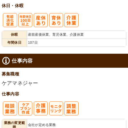
休日・休暇
有
年間休日
休暇
産前産後休業、育児休業、介護休業
給消化促進
100日以上
年間休日
107日
仕事内容
募集職種
ケアマネジャー
仕事内容
ケアプラン作
モ
業務の変更範
会社が定める業務
囲