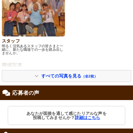
スタッフ
明るく活気あるスタッフの皆さまと一
緒に、新たな職場での一歩を踏み出し
ませんか。
職場写真
すべての写真を見る
（全2枚）
応募者の声
あなたが面接を通して感じたリアルな声を
投稿してみませんか？
詳細はこちら
外観
きれいに手入れされた建物は、訪れる