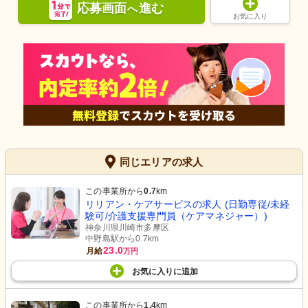
応募画面
進む
へ
お気に入り
同じエリアの求人
この事業所から
0.7
km
リリアン・ケアサービスの求人 (日勤専従/未経
験可/介護支援専門員（ケアマネジャー）)
神奈川県川崎市多摩区
中野島駅から0.7km
23.0
月給
万円
お気に入り
に
追加
この事業所から
1.4
km