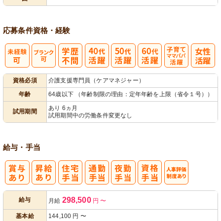
成
ニタリング
応募条件
資格・経験
子育てママパ
資格必須
介護支援専門員（ケアマネジャー）
パ活躍
年齢
64歳以下 （年齢制限の理由：定年年齢を上限（省令１号））
あり 6ヵ月
試用期間
試用期間中の労働条件変更なし
給与・手当
人事評価制度
298,500
給与
月給
円
〜
あり
基本給
144,100
円
〜