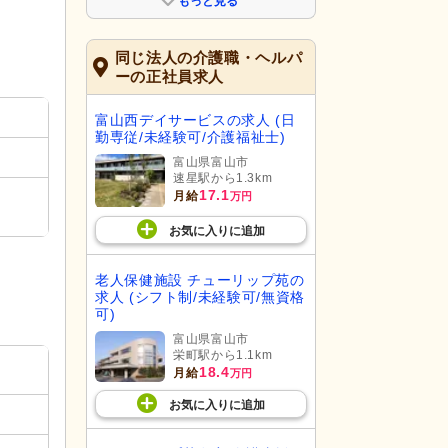
もっと見る
同じ法人の介護職・ヘルパ
ーの正社員求人
富山西デイサービスの求人 (日
勤専従/未経験可/介護福祉士)
富山県富山市
速星駅から1.3km
17.1
月給
万円
お気に入り
に
追加
老人保健施設 チューリップ苑の
求人 (シフト制/未経験可/無資格
可)
富山県富山市
栄町駅から1.1km
18.4
月給
万円
お気に入り
に
追加