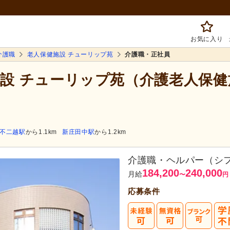
お気に入り
介護職
老人保健施設 チューリップ苑
介護職・正社員
健施設 チューリップ苑（介護老人保
不二越駅
から1.1km
新庄田中駅
から1.2km
介護職・ヘルパー（シ
184,200
240,000
月給
〜
円
応募条件