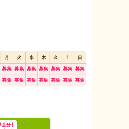
転職成功
代活躍
代活躍
月
火
水
木
金
土
日
募集
募集
募集
募集
募集
募集
募集
板です。施設名が一目で分かります。
募集
募集
募集
募集
募集
募集
募集