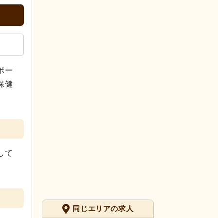
ポー
保健
して
同じエリアの求人