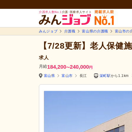
介護求人数No.1
介護･医療求人サイト
みんジョブ
介護職
富山県の介護職
富山市の
【7/28更新】老人保
求人
月給
184,200
240,000
〜
円
富山県
富山市
長江
栄町駅
から1.1km