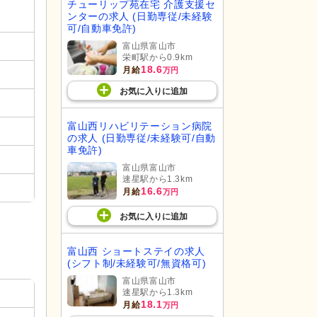
チューリップ苑在宅 介護支援セ
ンターの求人 (日勤専従/未経験
可/自動車免許)
富山県富山市
栄町駅から0.9km
18.6
月給
万円
お気に入り
に
追加
富山西リハビリテーション病院
の求人 (日勤専従/未経験可/自動
車免許)
富山県富山市
速星駅から1.3km
16.6
月給
万円
お気に入り
に
追加
富山西 ショートステイの求人
(シフト制/未経験可/無資格可)
富山県富山市
速星駅から1.3km
18.1
月給
万円