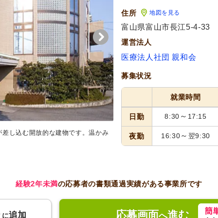
住所
地図を見る
富山県富山市長江5-4-33
運営法人
医療法人社団 親和会
募集状況
就業時間
～
日勤
8:30
17:15
が差し込む開放的な建物です。温かみ
看板
親しみやすいデザインの看
～
夜勤
16:30
翌9:30
経験2年未満
の応募者の書類通過実績がある事業所です
応募画面
進む
り
追加
へ
に