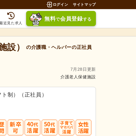
ログイン
サイトマップ
無料
会員登録
で
する
最近見た求人
健施設）
の介護職・ヘルパーの正社員
7月28日更新
介護老人保健施設
フト制）（正社員）
40
50