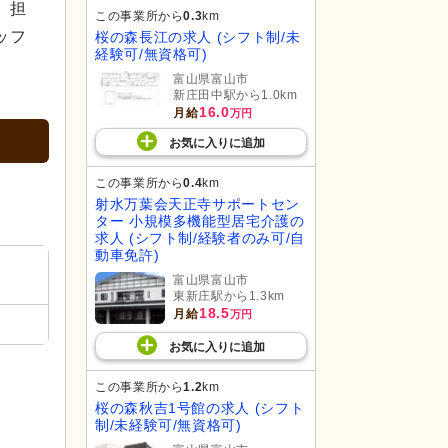
。担
この事業所から
0.3
km
ッフ
桜の森長江の求人 (シフト制/未
経験可/無資格可)
富山県富山市
新庄田中駅から1.0km
16.0
月給
万円
お気に入り
に
追加
この事業所から
0.4
km
射水万葉会天正寺サポートセン
ター 小規模多機能型居宅介護の
求人 (シフト制/経験者のみ可/自
動車免許)
富山県富山市
東新庄駅から1.3km
18.5
月給
万円
お気に入り
に
追加
この事業所から
1.2
km
桜の森秋吉1号館の求人 (シフト
制/未経験可/無資格可)