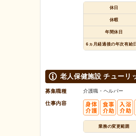
休日
週8休
休暇
年間休日
6ヵ月経過
後の年次
有給
老人保健施設 チューリ
募集職種
介護職・ヘルパー
仕事内容
業務の変更範囲