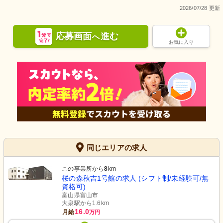
2026/07/28 更新
応募画面
進む
へ
お気に入り
同じエリアの求人
この事業所から
8
km
桜の森秋吉1号館の求人 (シフト制/未経験可/無
資格可)
富山県富山市
大泉駅から1.6km
16.0
月給
万円