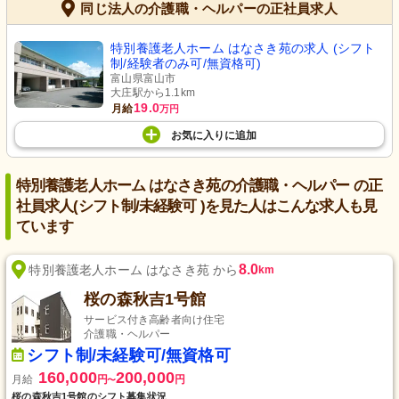
同じ法人の介護職・ヘルパーの正社員求人
特別養護老人ホーム はなさき苑の求人 (シフト
制/経験者のみ可/無資格可)
富山県富山市
大庄駅から1.1km
19.0
月給
万円
お気に入り
に
追加
特別養護老人ホーム はなさき苑の介護職・ヘルパー の正
社員求人(シフト制/未経験可 )を見た人はこんな求人も見
ています
8.0
特別養護老人ホーム はなさき苑 から
km
桜の森秋吉1号館
サービス付き高齢者向け住宅
介護職・ヘルパー
シフト制/未経験可/無資格可
160,000
200,000
月給
円
円
〜
桜の森秋吉1号館のシフト募集状況