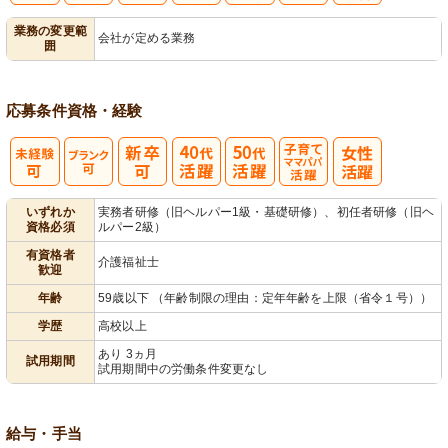
レク企画・運
業務の変更範
会社が定める業務
囲
営
応募条件
資格・経験
子育てママパ
いずれか
実務者研修（旧ヘルパー1級・基礎研修）、初任者研修（旧ヘ
資格必須
ルパー2級）
パ活躍
有資格者
介護福祉士
歓迎
年齢
59歳以下 （年齢制限の理由：定年年齢を上限（省令１号））
学歴
高校以上
あり 3ヵ月
試用期間
試用期間中の労働条件変更なし
給与・手当