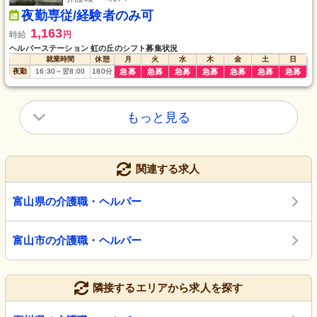
夜勤専従/経験者のみ可
1,163
時給
円
ヘルパーステーション 虹の丘のシフト募集状況
就業時間
休憩
月
火
水
木
金
土
日
夜勤
16:30
～
翌8:00
180
分
急募
急募
急募
急募
急募
急募
急募
もっと見る
関連する求人
富山県の介護職・ヘルパー
富山市の介護職・ヘルパー
隣接するエリアから求人を探す