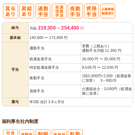
処
人事評価制度
219,300
254,400
給与
月給
〜
円
遇改善手当
あり
基本給
140,600
〜
173,600
円
実費（上限あり）
通勤手当
通勤手当月額 11,300 円
処遇改善手当
30,000 円 〜 35,000 円
特定処遇改善手当
9,500 円 〜 12,000 円
手当
1回3,000円+2,500（処遇改善
夜勤手当
に加算） 3～6回/月
介護福祉士：3,000円（処遇改
資格手当
善に加算）
賞与
年2回 合計 3.8ヵ月分
福利厚生
社内制度