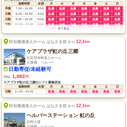
就業時間
休憩
月
火
水
木
金
土
日
早番
7:00
～
16:00
60
分
急募
急募
急募
急募
急募
急募
急募
日勤
9:00
～
18:00
60
分
急募
急募
急募
急募
急募
急募
急募
日勤
9:30
～
18:30
60
分
急募
急募
急募
急募
急募
急募
急募
日勤
10:00
～
19:00
60
分
急募
急募
急募
急募
急募
急募
急募
夜勤
17:00
～
翌9:00
120
分
急募
急募
急募
急募
急募
急募
急募
12.1
特別養護老人ホーム はなさき苑 から
km
ケアプラザ虹の丘三郷
住宅型有料老人ホーム
介護職・ヘルパー
日勤専従/未経験可
1,062
時給
円
ケアプラザ虹の丘三郷のシフト募集状況
就業時間
休憩
月
火
水
木
金
土
日
日勤
11:00
～
19:00
-
募集
募集
募集
募集
募集
募集
募集
12.1
特別養護老人ホーム はなさき苑 から
km
ヘルパーステーション 虹の丘
訪問介護
介護職・ヘルパー