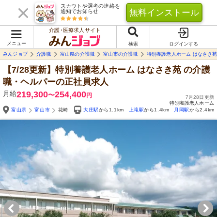
スカウトや選考の連絡を
無料インストール
通知でお知らせ
介護･医療求人サイト
メニュー
検索
ログインする
みんジョブ
介護職
富山県の介護職
富山市の介護職
特別養護老人ホーム はなさき
【7/28更新】特別養護老人ホーム はなさき苑
の介護
職・ヘルパーの正社員求人
月給
219,300
254,400
〜
円
7月28日更新
特別養護老人ホーム
富山県
富山市
花崎
大庄駅
から1.1km
上滝駅
から1.4km
月岡駅
から2.4km