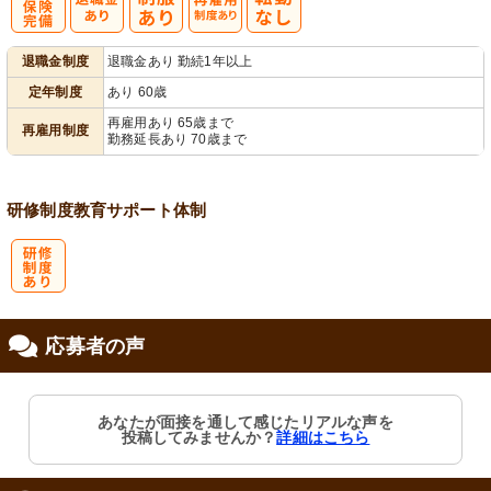
社
再雇用制度あ
退職金制度
退職金あり 勤続1年以上
会保険完備
り
定年制度
あり 60歳
再雇用あり 65歳まで
再雇用制度
勤務延長あり 70歳まで
研修制度
教育
サポート体制
研
応募者の声
修制度あり
あなたが面接を通して感じたリアルな声を
投稿してみませんか？
詳細はこちら