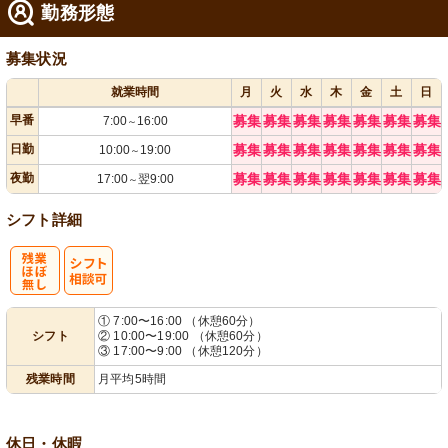
勤務形態
募集状況
就業時間
月
火
水
木
金
土
日
早番
募集
募集
募集
募集
募集
募集
募集
7:00
16:00
～
日勤
募集
募集
募集
募集
募集
募集
募集
10:00
19:00
～
夜勤
募集
募集
募集
募集
募集
募集
募集
17:00
翌9:00
～
シフト詳細
残
シ
① 7:00〜16:00 （休憩60分）
シフト
② 10:00〜19:00 （休憩60分）
業ほぼなし
フト相談可
③ 17:00〜9:00 （休憩120分）
残業時間
月平均5時間
休日・休暇