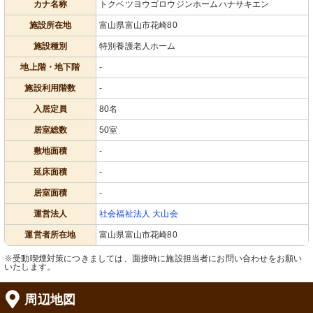
カナ名称
トクベツヨウゴロウジンホームハナサキエン
施設所在地
富山県富山市花崎80
施設種別
特別養護老人ホーム
地上階・地下階
-
施設利用階数
-
入居定員
80名
居室総数
50室
敷地面積
-
延床面積
-
居室面積
-
運営法人
社会福祉法人 大山会
運営者所在地
富山県富山市花崎80
※受動喫煙対策につきましては、面接時に施設担当者にお問い合わせをお願い
いたします。
周辺地図