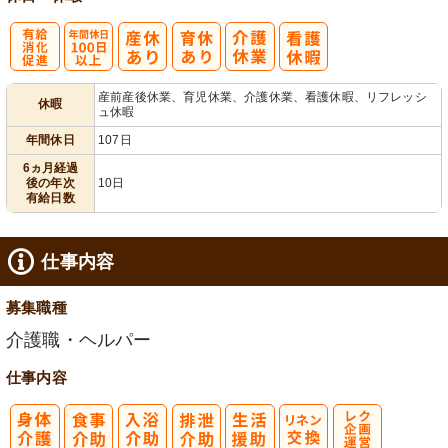
有
年間休日
産前産後休業、育児休業、介護休業、看護休暇、リフレッシ
休暇
ュ休暇
給消化促進
100日以上
年間休日
107日
6ヵ月経過
後の年次
10日
有給日数
仕事内容
募集職種
介護職・ヘルパー
仕事内容