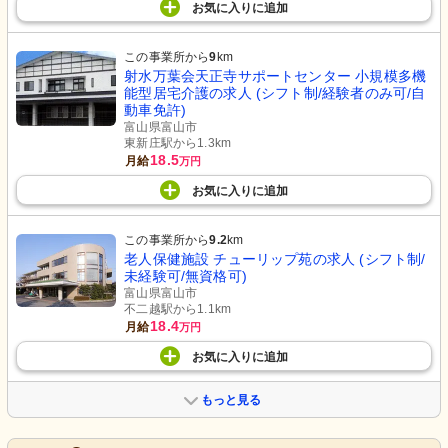
お気に入り
に
追加
この事業所から
9
km
射水万葉会天正寺サポートセンター 小規模多機
能型居宅介護の求人 (シフト制/経験者のみ可/自
動車免許)
富山県富山市
東新庄駅から1.3km
18.5
月給
万円
お気に入り
に
追加
この事業所から
9.2
km
老人保健施設 チューリップ苑の求人 (シフト制/
未経験可/無資格可)
富山県富山市
不二越駅から1.1km
18.4
月給
万円
お気に入り
に
追加
もっと見る