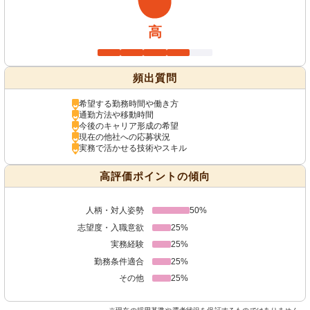
高
頻出質問
希望する勤務時間や働き方
通勤方法や移動時間
今後のキャリア形成の希望
現在の他社への応募状況
実務で活かせる技術やスキル
高評価ポイントの傾向
人柄・対人姿勢
50%
志望度・入職意欲
25%
実務経験
25%
勤務条件適合
25%
その他
25%