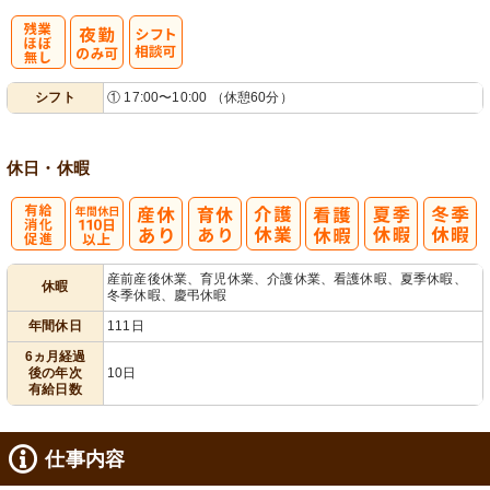
残
シ
シフト
① 17:00〜10:00 （休憩60分）
業ほぼなし
フト相談可
休日・休暇
有
年間休日
産前産後休業、育児休業、介護休業、看護休暇、夏季休暇、
休暇
冬季休暇、慶弔休暇
給消化促進
110日以上
年間休日
111日
6ヵ月経過
後の年次
10日
有給日数
仕事内容