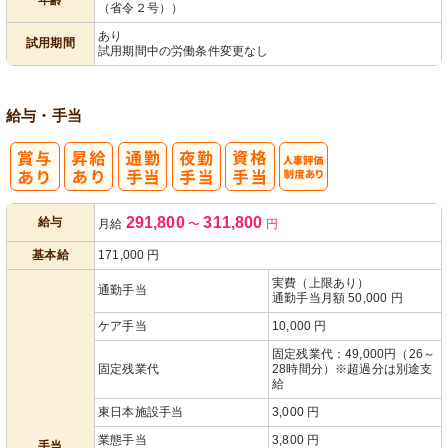
（省令２号））
あり
試用期間
試用期間中の労働条件変更なし
給与・手当
人事評価制度
291,800
311,800
給与
月給
〜
円
あり
基本給
171,000
円
実費（上限あり）
通勤手当
通勤手当月額 50,000 円
ケア手当
10,000 円
固定残業代：49,000円（26～
固定残業代
28時間分）※超過分は別途支
給
東日本施設手当
3,000 円
業態手当
3,800 円
手当