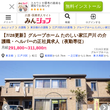
スカウトや選考の連絡を
無料インストール
通知でお知らせ
介護･医療求人サイト
メニュー
検索
ログインする
みんジョブ
介護職
東京都の介護職
江戸川区の介護職
グループホーム たのしい家
【7/28更新】グループホーム たのしい家江戸川
の介
護職・ヘルパーの正社員求人（夜勤専従）
月給
291,800
311,800
〜
円
7月28日更新
グループホーム
東京都
江戸川区
松江
船堀駅
から0.7km
一之江駅
から1.0km
東大島駅
から2
Yo
自由