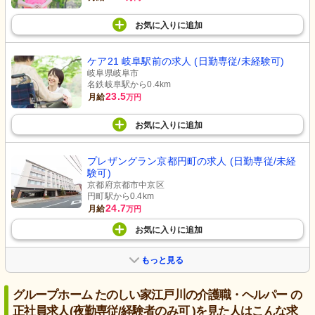
お気に入り
に
追加
ケア21 岐阜駅前の求人 (日勤専従/未経験可)
岐阜県岐阜市
名鉄岐阜駅から0.4km
23.5
月給
万円
お気に入り
に
追加
プレザングラン京都円町の求人 (日勤専従/未経
験可)
京都府京都市中京区
円町駅から0.4km
24.7
月給
万円
お気に入り
に
追加
もっと見る
グループホーム たのしい家江戸川の介護職・ヘルパー の
正社員求人(夜勤専従/経験者のみ可 )を見た人はこんな求