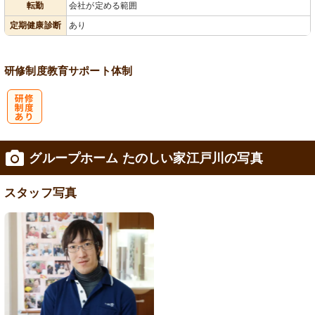
転勤
会社が定める範囲
定期健康診断
あり
研修制度
教育
サポート体制
研
グループホーム たのしい家江戸川の写真
修制度あり
スタッフ写真