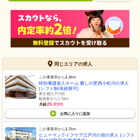
同じエリアの求人
この事業所から
1.3
km
特別養護老人ホーム 癒しの里西小松川の求人
(シフト制/未経験可)
東京都江戸川区
船堀駅から1.3km
25.3
月給
万円
お気に入り
に
追加
この事業所から
1.7
km
ヒューマンライフケア江戸川の宿の求人 (シフト