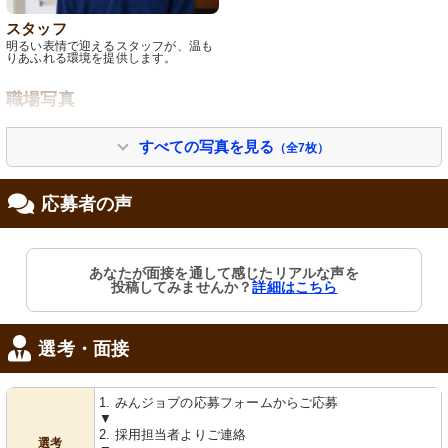
スタッフ
明るい表情で迎えるスタッフが、温も
りあふれる環境を提供します。
職場写真
すべての写真を見る
（全7枚）
応募者の声
あなたが面接を通して感じたリアルな声を
投稿してみませんか？
詳細はこちら
窓
テレビとその周辺機器
温かみのある外観に、心地よい環境が
暖かな日差しの中で、テレビを見なが
期待できます。明るい日差しが差し込
らリラックスできる空間です。
む佇まいです。
選考・面接
1. みんジョブの応募フォームからご応募
▼
2. 採用担当者よりご連絡
選考