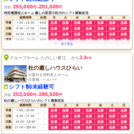
253,000
281,000
月給
円
円
〜
特別養護老人ホーム 癒しの里西小松川のシフト募集状況
就業時間
休憩
月
火
水
木
金
土
日
早番
7:00
～
16:00
60
分
急募
急募
急募
急募
急募
急募
急募
日勤
8:30
～
17:30
60
分
急募
急募
急募
急募
急募
急募
急募
日勤
10:00
～
19:00
60
分
急募
急募
急募
急募
急募
急募
急募
遅番
13:00
～
22:00
60
分
急募
急募
急募
急募
急募
急募
急募
深夜
22:00
～
翌7:00
60
分
急募
急募
急募
急募
急募
急募
急募
3.3
グループホーム たのしい家江... から
km
杜の癒しハウスひらい
介護付き有料老人ホーム
介護職・ヘルパー
シフト制/未経験可
253,000
285,500
月給
円
円
〜
杜の癒しハウスひらいのシフト募集状況
就業時間
休憩
月
火
水
木
金
土
日
早番
7:00
～
16:00
-
急募
急募
急募
急募
急募
急募
急募
日勤
8:30
～
17:30
-
急募
急募
急募
急募
急募
急募
急募
日勤
10:00
～
19:00
-
急募
急募
急募
急募
急募
急募
急募
夜勤
17:00
～
翌9:00
-
急募
急募
急募
急募
急募
急募
急募