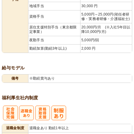
地域手当
30,000 円
5,000円～25,000円(初任者研
資格手当
修・実務者研修・介護福祉士)
居住支援特別手当（東京都限
20,000円/月 (※入社5年目以
定事業）
降10,000円/月)
夜勤手当
5,000円/回
勤続加算(勤続3年以上)
2,000 円
給与モデル
備考
※勤続賞与あり
福利厚生
社内制度
社
資格取得支援
退職金制度
退職金あり 勤続1年以上
会保険完備
あり