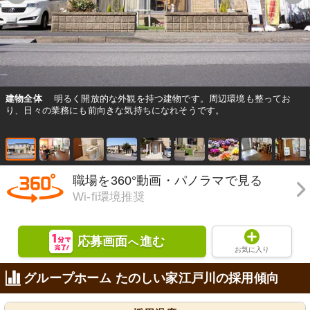
建物全体
明るく開放的な外観を持つ建物です。周辺環境も整ってお
り、日々の業務にも前向きな気持ちになれそうです。
職場を360°動画・パノラマで見る
Wi-fi環境推奨
応募画面
進む
へ
お気に入り
グループホーム たのしい家江戸川の採用傾向