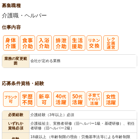
募集職種
介護職・ヘルパー
仕事内容
レク企画・運
業務の変更範
会社が定める業務
囲
営
応募条件
資格・経験
子育てママパ
必要経験
介護経験（3年以上）必須
パ活躍
いずれか
介護福祉士、実務者研修（旧ヘルパー1級・基礎研修）、初任
資格必須
者研修（旧ヘルパー2級）
18歳以上 （年齢制限の理由：労働基準法等による年齢制限
年齢