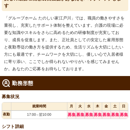
す
「グループホーム たのしい家江戸川」では、職員の働きやすさを
重視し、充実したサポート体制を整えています。介護の現場に必
要な知識やスキルをさらに高めるための研修制度が充実してお
り、成長を促進します。また、正社員としての安定した雇用形態
と夜勤専従の働き方を提供するため、生活リズムを大切にしたい
方にも最適です。チームワークを大切にし、優しい心で入居者様
に寄り添い、ここでしか得られないやりがいを感じてみません
か。あなたのご応募をお待ちしております。
勤務形態
募集状況
就業時間
月
火
水
木
金
土
日
夜勤
募集
募集
募集
募集
募集
募集
募集
17:00
翌10:00
～
シフト詳細