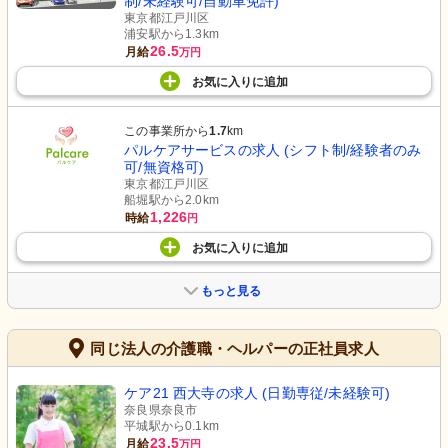
制/未経験可/自動車免許)
東京都江戸川区
浦安駅から1.3km
26.5
月給
万円
お気に入り
に
追加
この事業所から
1.7
km
パルケアサービスの求人 (シフト制/経験者のみ
可/無資格可)
東京都江戸川区
船堀駅から2.0km
1,226
時給
円
お気に入り
に
追加
もっと見る
同じ法人の介護職・ヘルパーの正社員求人
ケア21 西大寺の求人 (日勤専従/未経験可)
奈良県奈良市
平城駅から0.1km
23.5
月給
万円