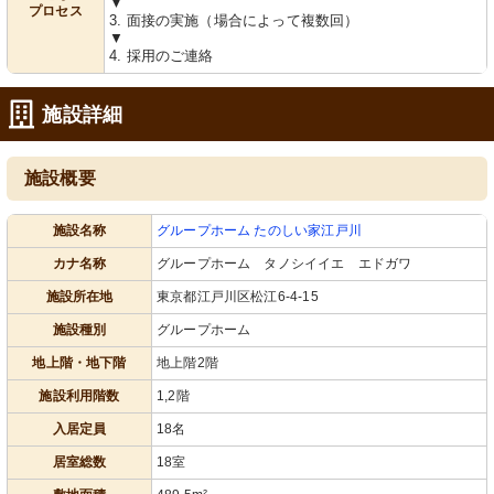
▼
プロセス
3. 面接の実施（場合によって複数回）
▼
4. 採用のご連絡
白いソファー
階段
施設詳細
清潔感のあふれる白いソファが配置さ
手すりがしっかり設置され、安全に配
れ、温もりを感じる空間です。
慮された設計です。明るく清潔な通路
が心地よい空間を提供しています。
施設概要
施設名称
グループホーム たのしい家江戸川
カナ名称
グループホーム タノシイイエ エドガワ
施設所在地
東京都江戸川区松江6-4-15
施設種別
グループホーム
ウサギの置物
花壇
地上階・地下階
地上階2階
明るい日差しの中、うさぎのオブジェ
季節の花々が彩る心和む空間で、ゆっ
が訪れる方を迎えています。
たりとした時間を過ごせます。
施設利用階数
1,2階
入居定員
18名
居室総数
18室