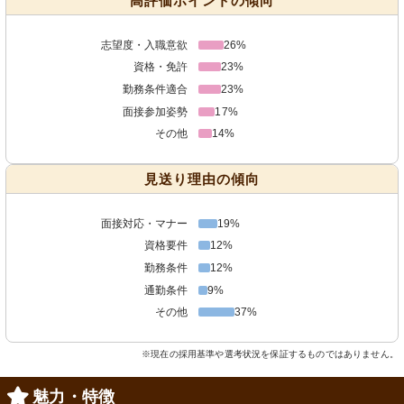
高評価ポイントの傾向
志望度・入職意欲
26%
資格・免許
23%
勤務条件適合
23%
面接参加姿勢
17%
その他
14%
見送り理由の傾向
面接対応・マナー
19%
資格要件
12%
勤務条件
12%
通勤条件
9%
その他
37%
※現在の採用基準や選考状況を保証するものではありません。
魅力・特徴