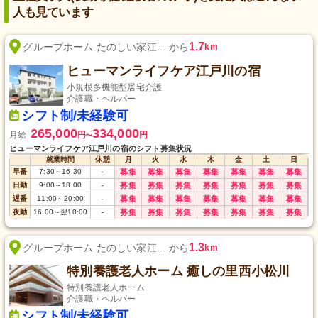
人も見ています
1.7
グループホーム たのしい家江... から
km
ヒューマンライフケア江戸川の宿
小規模多機能型居宅介護
介護職・ヘルパー
シフト制/未経験可
265,000
334,000
月給
円
円
〜
ヒューマンライフケア江戸川の宿のシフト募集状況
就業時間
休憩
月
火
水
木
金
土
日
早番
7:30
～
16:30
-
募集
募集
募集
募集
募集
募集
募集
日勤
9:00
～
18:00
-
募集
募集
募集
募集
募集
募集
募集
遅番
11:00
～
20:00
-
募集
募集
募集
募集
募集
募集
募集
夜勤
16:00
～
翌10:00
-
募集
募集
募集
募集
募集
募集
募集
1.3
グループホーム たのしい家江... から
km
特別養護老人ホーム 癒しの里西小松川
特別養護老人ホーム
介護職・ヘルパー
シフト制/未経験可