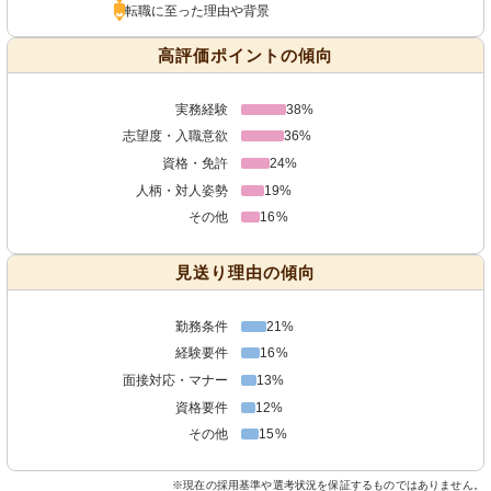
転職に至った理由や背景
高評価ポイントの傾向
実務経験
38%
志望度・入職意欲
36%
資格・免許
24%
人柄・対人姿勢
19%
その他
16%
見送り理由の傾向
勤務条件
21%
経験要件
16%
面接対応・マナー
13%
資格要件
12%
その他
15%
※現在の採用基準や選考状況を保証するものではありません。