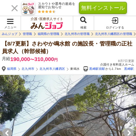
スカウトや選考の連絡を
無料インストール
通知でお知らせ
介護･医療求人サイト
メニュー
検索
ログインする
みんジョブ
管理職
福岡県の管理職
北九州市の管理職
北九州市八幡西区の管理職
【8/7更新】さわやか鳴水館
の施設長・管理職の正社
員求人（幹部候補）
月給
190,000
310,000
〜
円
8月7日更新
介護付き有料老人ホーム
福岡県
北九州市
北九州市八幡西区
東鳴水
黒崎駅前駅
から1.7km
黒崎駅
Yo
自由