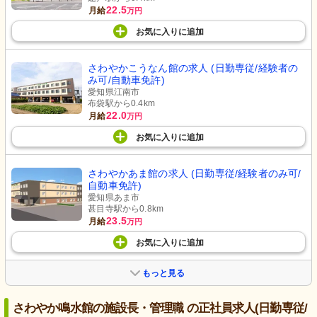
22.5
月給
万円
お気に入り
に
追加
さわやかこうなん館の求人 (日勤専従/経験者の
み可/自動車免許)
愛知県江南市
布袋駅から0.4km
22.0
月給
万円
お気に入り
に
追加
さわやかあま館の求人 (日勤専従/経験者のみ可/
自動車免許)
愛知県あま市
甚目寺駅から0.8km
23.5
月給
万円
お気に入り
に
追加
もっと見る
さわやか鳴水館の施設長・管理職 の正社員求人(日勤専従/