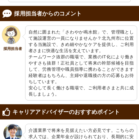
玄関入口
リビング・ダイニング
明るい入口は、訪れる人を優しく迎え
ゆったりと配置されたテーブルと椅子
てくれます。AED設置の看板が目に優
が、交流を促す空間を演出していま
採用担当者からのコメント
しい安心感を与えています。
す。明るく開放感のある部屋で、ゆと
りを感じさせるつくりです。
自然に囲まれた「さわやか鳴水館」で、管理職とし
て施設運営の一員になりませんか？北九州市に位置
する当施設で、きめ細やかなケアを提供し、ご利用
採用担当者
者さまに快適な生活を支えています。

チームワーク抜群の職場で、業務のIT化により働き
やすさも抜群！正社員として将来の幹部候補を目指
して、労務管理や職員指導に携わることができます
経験者はもちろん、主婦や退職後の方の応募もお待
エレベーター
洗面台
ちしています。

自動のドアで手間いらず、居室の安全
清潔感のある洗面スペース。快適な
安心して長く働ける職場で、ご利用者さまと共に成
と利便性を重視した設計です。
日々のサポートに欠かせません。
長しましょう。
キャリアアドバイザーのおすすめポイント
介護業界で将来を見据えたい方必見です。こちらの
求人では、企業年金が設けられており、長期的に安