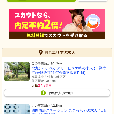
同じエリアの求人
この事業所から
1.4
km
北九州ヘルスケアサービス黒崎の求人 (日勤専
従/未経験可/主任介護支援専門員)
福岡県北九州市八幡西区
熊西駅から0.8km
27.8
月給
万円
お気に入り
に
追加
この事業所から
2.8
km
訪問看護ステーション ここっちゃの求人 (日勤