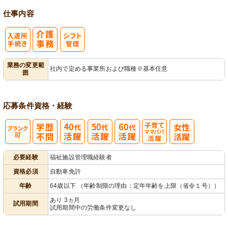
仕事内容
入
業務の変更範
社内で定める事業所および職種※基本任意
囲
退所手続き
応募条件
資格・経験
子育てママパ
必要経験
福祉施設管理職経験者
パ活躍
資格必須
自動車免許
年齢
64歳以下 （年齢制限の理由：定年年齢を上限（省令１号））
あり 3ヵ月
試用期間
試用期間中の労働条件変更なし