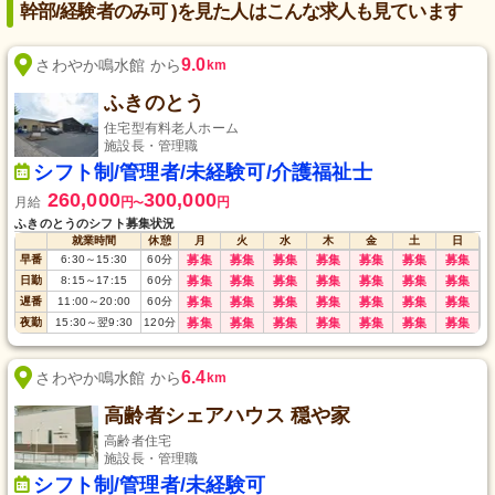
幹部/経験者のみ可 )を見た人はこんな求人も見ています
9.0
さわやか鳴水館 から
km
ふきのとう
住宅型有料老人ホーム
施設長・管理職
シフト制/管理者/未経験可/介護福祉士
260,000
300,000
月給
円
円
〜
ふきのとうのシフト募集状況
就業時間
休憩
月
火
水
木
金
土
日
早番
6:30
～
15:30
60
分
募集
募集
募集
募集
募集
募集
募集
日勤
8:15
～
17:15
60
分
募集
募集
募集
募集
募集
募集
募集
遅番
11:00
～
20:00
60
分
募集
募集
募集
募集
募集
募集
募集
夜勤
15:30
～
翌9:30
120
分
募集
募集
募集
募集
募集
募集
募集
6.4
さわやか鳴水館 から
km
高齢者シェアハウス 穏や家
高齢者住宅
施設長・管理職
シフト制/管理者/未経験可