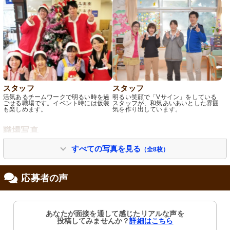
スタッフ
スタッフ
活気あるチームワークで明るい時を過
明るい笑顔で「Vサイン」をしている
ごせる職場です。イベント時には仮装
スタッフが、和気あいあいとした雰囲
も楽しめます。
気を作り出しています。
職場写真
すべての写真を見る
（全8枚）
応募者の声
あなたが面接を通して感じたリアルな声を
投稿してみませんか？
詳細はこちら