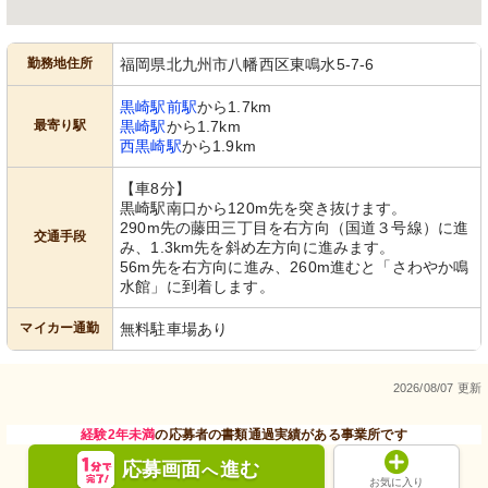
勤務地住所
福岡県北九州市八幡西区東鳴水5-7-6
黒崎駅前駅
から1.7km
最寄り駅
黒崎駅
から1.7km
西黒崎駅
から1.9km
【車8分】
黒崎駅南口から120m先を突き抜けます。
290m先の藤田三丁目を右方向（国道３号線）に進
交通手段
み、1.3km先を斜め左方向に進みます。
56m先を右方向に進み、260m進むと「さわやか鳴
水館」に到着します。
マイカー通勤
無料駐車場あり
2026/08/07 更新
経験2年未満
の応募者の書類通過実績がある事業所です
応募画面
進む
へ
お気に入り