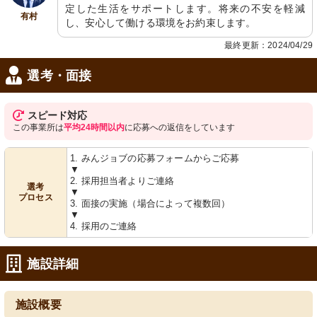
定した生活をサポートします。将来の不安を軽減
有村
廊下
屋上
し、安心して働ける環境をお約束します。
陽光が差し込む広々としたスペースで
清潔感のあふれる屋上テラスからは緑
快適な職場環境を提供します。
豊かな景色が広がります。心地よい風
最終更新：2024/04/29
を感じながらの休息に最適です。
選考・面接
スピード対応
この事業所は
平均24時間以内
に応募への返信をしています
1. みんジョブの応募フォームからご応募
▼
2. 採用担当者よりご連絡
選考
▼
プロセス
3. 面接の実施（場合によって複数回）
▼
4. 採用のご連絡
施設詳細
施設概要