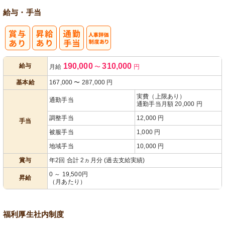
給与・手当
人事評価制度
190,000
310,000
給与
月給
〜
円
あり
基本給
167,000
〜
287,000
円
実費（上限あり）
通勤手当
通勤手当月額 20,000 円
調整手当
12,000 円
手当
被服手当
1,000 円
地域手当
10,000 円
賞与
年2回 合計 2ヵ月分 (過去支給実績)
0 ～ 19,500円
昇給
（月あたり）
福利厚生
社内制度