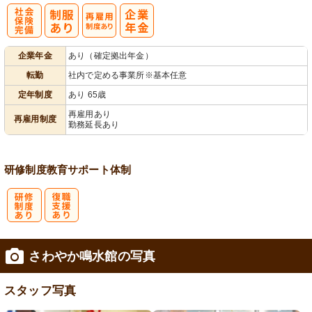
社
再雇用制度あ
企業年金
あり（確定拠出年金）
会保険完備
り
転勤
社内で定める事業所※基本任意
定年制度
あり 65歳
再雇用あり
再雇用制度
勤務延長あり
研修制度
教育
サポート体制
研
復
さわやか鳴水館の写真
修制度あり
職支援あり
スタッフ写真