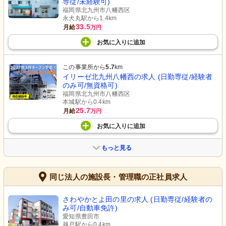
専従/未経験可)
福岡県北九州市八幡西区
永犬丸駅から1.4km
33.5
月給
万円
お気に入り
に
追加
この事業所から
5.7
km
イリーゼ北九州八幡西の求人 (日勤専従/経験者
のみ可/無資格可)
福岡県北九州市八幡西区
本城駅から0.4km
25.7
月給
万円
お気に入り
に
追加
もっと見る
同じ法人の施設長・管理職の正社員求人
さわやかとよ田の里の求人 (日勤専従/経験者の
み可/自動車免許)
愛知県豊田市
越戸駅から0.4km