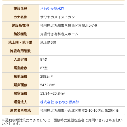
施設名称
さわやか鳴水館
カナ名称
サワヤカメイスイカン
施設所在地
福岡県北九州市八幡西区東鳴水5-7-6
施設種別
介護付き有料老人ホーム
地上階・地下階
地上階6階
施設利用階数
-
入居定員
87名
居室総数
87室
敷地面積
2982m²
延床面積
5472.8m²
居室面積
13.34〜20.84㎡
運営法人
株式会社 さわやか倶楽部
運営者所在地
福岡県北九州市小倉北区熊本2-10-10内山第20ビル
※受動喫煙対策につきましては、面接時に施設担当者にお問い合わせをお願い
いたします。