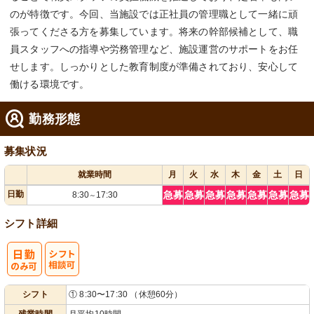
のが特徴です。今回、当施設では正社員の管理職として一緒に頑
張ってくださる方を募集しています。将来の幹部候補として、職
員スタッフへの指導や労務管理など、施設運営のサポートをお任
せします。しっかりとした教育制度が準備されており、安心して
働ける環境です。
勤務形態
募集状況
就業時間
月
火
水
木
金
土
日
日勤
急募
急募
急募
急募
急募
急募
急募
8:30
17:30
～
シフト詳細
シ
シフト
① 8:30〜17:30 （休憩60分）
フト相談可
残業時間
月平均10時間