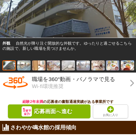
外観
自然光が降り注ぐ開放的な外観です。ゆったりと過ごせるこちら
の施設で、新しい職場を見つけませんか。
職場を360°動画・パノラマで見る
Wi-fi環境推奨
経験2年未満
の応募者の書類通過実績がある事業所です
応募画面
進む
へ
お気に入り
さわやか鳴水館の採用傾向