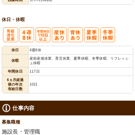
休日・休暇
有
年間休日
休日
4週8休
給消化促進
110日以上
産前産後休業、育児休業、夏季休暇、冬季休暇、リフレッシ
休暇
ュ休暇
年間休日
117日
6ヵ月経過
後の年次
10日
有給日数
仕事内容
募集職種
施設長・管理職