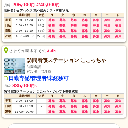
205,000
240,000
月給
円
円
〜
高齢者シェアハウス 穏や家のシフト募集状況
就業時間
休憩
月
火
水
木
金
土
日
早番
6:30
～
15:30
60
分
募集
募集
募集
募集
募集
募集
募集
日勤
8:30
～
17:30
60
分
募集
募集
募集
募集
募集
募集
募集
日勤
9:30
～
18:30
60
分
募集
募集
募集
募集
募集
募集
募集
夜勤
16:30
～
翌9:00
270
分
募集
募集
募集
募集
募集
募集
募集
2.8
さわやか鳴水館 から
km
訪問看護ステーション ここっちゃ
訪問看護
施設長・管理職
日勤専従/管理者/未経験可
335,000
月給
円
〜
訪問看護ステーション ここっちゃのシフト募集状況
就業時間
休憩
月
火
水
木
金
土
日
早番
7:00
～
16:00
-
募集
募集
募集
募集
募集
募集
募集
日勤
8:30
～
17:30
-
募集
募集
募集
募集
募集
募集
募集
遅番
11:00
～
20:00
-
募集
募集
募集
募集
募集
募集
募集