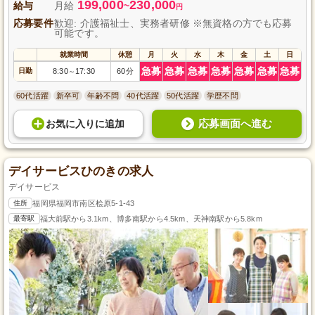
199,000
230,000
給与
月給
~
円
応募要件
歓迎: 介護福祉士、実務者研修 ※無資格の方でも応募
可能です。
就業時間
休憩
月
火
水
木
金
土
日
急募
急募
急募
急募
急募
急募
急募
日勤
8:30
17:30
60分
～
60代活躍
新卒可
年齢不問
40代活躍
50代活躍
学歴不問
応募画面へ進む
お気に入り
に
追加
デイサービスひのきの求人
デイサービス
住所
福岡県福岡市南区桧原5-1-43
最寄駅
福大前駅から3.1km、博多南駅から4.5km、天神南駅から5.8km