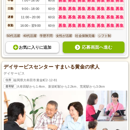
募集
募集
募集
募集
募集
募集
募集
早番
7:00
16:00
60分
～
募集
募集
募集
募集
募集
募集
募集
日勤
9:00
18:00
60分
～
募集
募集
募集
募集
募集
募集
募集
遅番
11:00
20:00
60分
～
募集
募集
募集
募集
募集
募集
募集
夜勤
16:00
翌9:00
60分
～
50代活躍
40代活躍
学歴不問
女性が活躍
社会保険完備
シフト制
応募画面へ進む
お気に入り
に
追加
デイサービスセンター すまいる黄金の求人
デイサービス
住所
福岡県大牟田市黄金町2-12-81
最寄駅
大牟田駅から1.4km、新栄町駅から2.2km、荒尾駅から3.0km