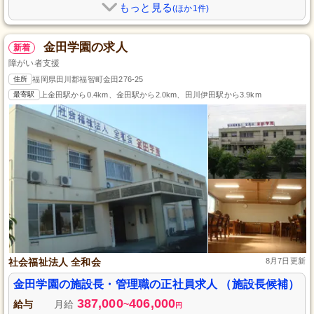
もっと見る
(ほか1件)
金田学園の求人
新着
障がい者支援
住所
福岡県田川郡福智町金田276-25
最寄駅
上金田駅から0.4km、金田駅から2.0km、田川伊田駅から3.9km
社会福祉法人 全和会
8月7日更新
金田学園の施設長・管理職の正社員求人 （施設長候補）
387,000
406,000
給与
月給
~
円