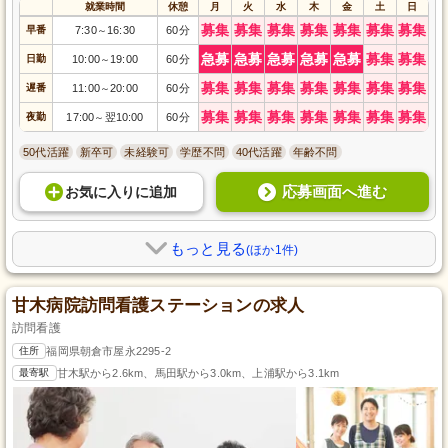
就業時間
休憩
月
火
水
木
金
土
日
募集
募集
募集
募集
募集
募集
募集
早番
7:30
16:30
60分
～
急募
急募
急募
急募
急募
募集
募集
日勤
10:00
19:00
60分
～
募集
募集
募集
募集
募集
募集
募集
遅番
11:00
20:00
60分
～
募集
募集
募集
募集
募集
募集
募集
夜勤
17:00
翌10:00
60分
～
50代活躍
新卒可
未経験可
学歴不問
40代活躍
年齢不問
応募画面へ進む
お気に入り
に
追加
もっと見る
(ほか1件)
甘木病院訪問看護ステーションの求人
訪問看護
住所
福岡県朝倉市屋永2295-2
最寄駅
甘木駅から2.6km、馬田駅から3.0km、上浦駅から3.1km