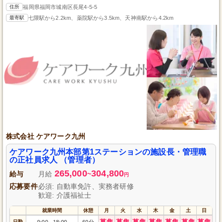
住所
福岡県福岡市城南区長尾4-5-5
最寄駅
七隈駅から2.2km、薬院駅から3.5km、天神南駅から4.2km
株式会社 ケアワーク九州
ケアワーク九州本部第1ステーションの施設長・管理職
の正社員求人 （管理者）
265,000
304,800
給与
月給
~
円
応募要件
必須: 自動車免許、実務者研修
歓迎: 介護福祉士
就業時間
休憩
月
火
水
木
金
土
日
募集
募集
募集
募集
募集
募集
募集
日勤
9:00
18:00
60分