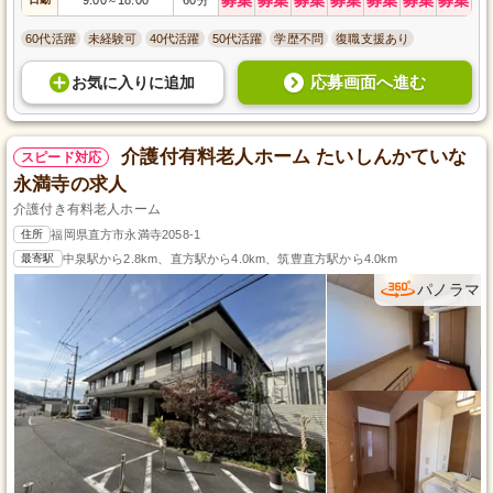
～
60代活躍
未経験可
40代活躍
50代活躍
学歴不問
復職支援あり
応募画面へ進む
お気に入り
に
追加
介護付有料老人ホーム たいしんかていな
スピード対応
永満寺の求人
介護付き有料老人ホーム
住所
福岡県直方市永満寺2058-1
最寄駅
中泉駅から2.8km、直方駅から4.0km、筑豊直方駅から4.0km
パノラマ