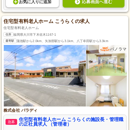
応募画面へ進む
お気に入り
に
追加
住宅型有料老人ホーム こうらくの求人
住宅型有料老人ホーム
住所
福岡県大川市下木佐木1167-1
最寄駅
蒲池駅から2.0km、矢加部駅から3.1km、八丁牟田駅から3.3km
パノラマ
株式会社 パラディ
住宅型有料老人ホーム こうらくの施設長・管理職
急募
の正社員求人 （管理者）