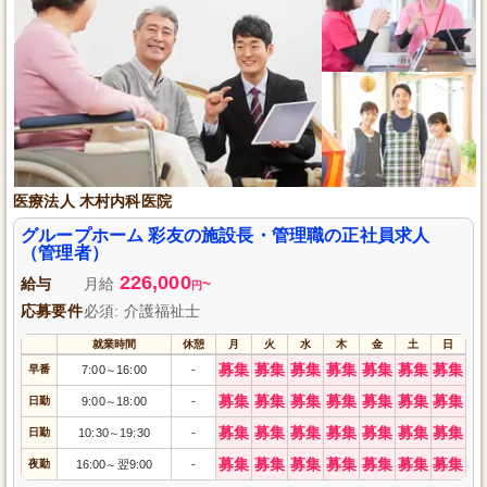
医療法人 木村内科医院
グループホーム 彩友の施設長・管理職の正社員求人
（管理者）
226,000
給与
月給
~
円
応募要件
必須: 介護福祉士
就業時間
休憩
月
火
水
木
金
土
日
募集
募集
募集
募集
募集
募集
募集
早番
7:00
16:00
-
～
募集
募集
募集
募集
募集
募集
募集
日勤
9:00
18:00
-
～
募集
募集
募集
募集
募集
募集
募集
日勤
10:30
19:30
-
～
募集
募集
募集
募集
募集
募集
募集
夜勤
16:00
翌9:00
-
～