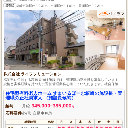
最寄駅
箱崎宮前駅から0.3km、吉塚駅から1.0km、貝塚駅から2.2km
パノラマ
株式会社 ライフソリューション
福岡県に位置する高齢者向け施設では、管理職の正社員を募集しています。
資格と実務経験を持つ方に運営管理業務を担っていただきます。社会保険完
備や退職金制度もあり、プライベートも大切にしながら、スキルアップを目
指せる環境です。週休2日制で働きやすさも魅力の一つです。
住宅型有料老人ホーム すまいるほーむ箱崎の施設長・管
理職の正社員求人 （施設長候補）
345,000
385,000
給与
月給
~
円
応募要件
必須: 自動車免許
就業時間
休憩
月
火
水
木
金
土
日