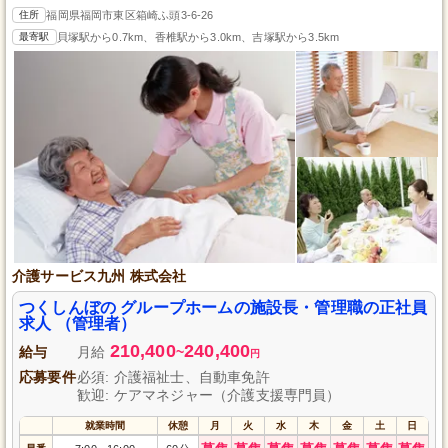
住所
福岡県福岡市東区箱崎ふ頭3-6-26
最寄駅
貝塚駅から0.7km、香椎駅から3.0km、吉塚駅から3.5km
介護サービス九州 株式会社
つくしんぼの グループホームの施設長・管理職の正社員
求人 （管理者）
210,400
240,400
給与
月給
~
円
応募要件
必須: 介護福祉士、自動車免許
歓迎: ケアマネジャー（介護支援専門員）
就業時間
休憩
月
火
水
木
金
土
日