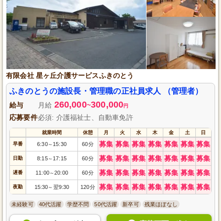
有限会社 星ヶ丘介護サービスふきのとう
ふきのとうの施設長・管理職の正社員求人 （管理者）
260,000
300,000
給与
月給
~
円
応募要件
必須: 介護福祉士、自動車免許
就業時間
休憩
月
火
水
木
金
土
日
募集
募集
募集
募集
募集
募集
募集
早番
6:30
15:30
60分
～
募集
募集
募集
募集
募集
募集
募集
日勤
8:15
17:15
60分
～
募集
募集
募集
募集
募集
募集
募集
遅番
11:00
20:00
60分
～
募集
募集
募集
募集
募集
募集
募集
夜勤
15:30
翌9:30
120分
～
未経験可
40代活躍
学歴不問
50代活躍
新卒可
残業ほぼなし