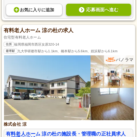
応募画面へ進む
お気に入り
に
追加
有料老人ホーム 涼の杜の求人
住宅型有料老人ホーム
住所
福岡県福岡市西区女原320-14
最寄駅
九大学研都市駅から1.1km、橋本駅から5.6km、姪浜駅から6.1km
パノラマ
株式会社 涼
有料老人ホーム 涼の杜の施設長・管理職の正社員求人