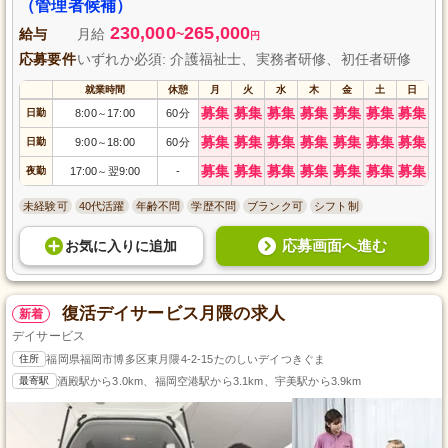
（管理者候補）
230,000
265,000
給与
月給
~
円
応募要件
いずれか必須: 介護福祉士、実務者研修、初任者研修
就業時間
休憩
月
火
水
木
金
土
日
募集
募集
募集
募集
募集
募集
募集
日勤
8:00
17:00
60分
～
募集
募集
募集
募集
募集
募集
募集
日勤
9:00
18:00
60分
～
募集
募集
募集
募集
募集
募集
募集
夜勤
17:00
翌9:00
-
～
未経験可
40代活躍
年齢不問
学歴不問
ブランク可
シフト制
応募画面へ進む
お気に入り
に
追加
復活デイサービス月隈の求人
新着
デイサービス
住所
福岡県福岡市博多区東月隈4-2-15たのしいデイつきぐま
最寄駅
酒殿駅から3.0km、福岡空港駅から3.1km、宇美駅から3.9km