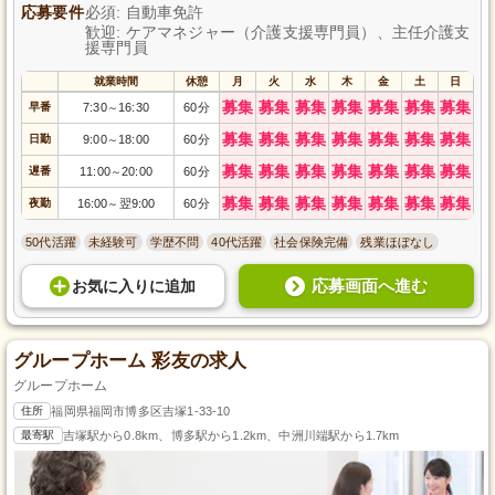
応募要件
必須: 自動車免許
歓迎: ケアマネジャー（介護支援専門員）、主任介護支
援専門員
就業時間
休憩
月
火
水
木
金
土
日
募集
募集
募集
募集
募集
募集
募集
早番
7:30
16:30
60分
～
募集
募集
募集
募集
募集
募集
募集
日勤
9:00
18:00
60分
～
募集
募集
募集
募集
募集
募集
募集
遅番
11:00
20:00
60分
～
募集
募集
募集
募集
募集
募集
募集
夜勤
16:00
翌9:00
60分
～
50代活躍
未経験可
学歴不問
40代活躍
社会保険完備
残業ほぼなし
応募画面へ進む
お気に入り
に
追加
グループホーム 彩友の求人
グループホーム
住所
福岡県福岡市博多区吉塚1-33-10
最寄駅
吉塚駅から0.8km、博多駅から1.2km、中洲川端駅から1.7km