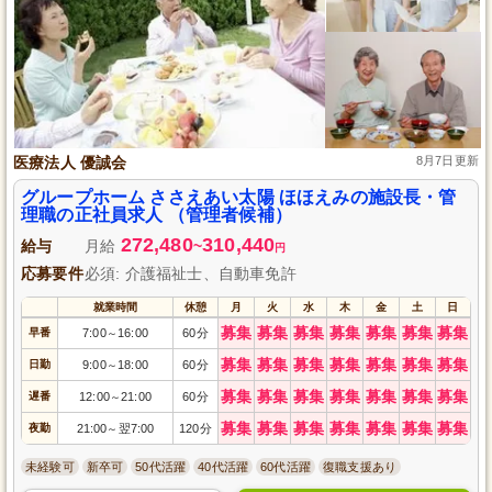
医療法人 優誠会
8月7日更新
グループホーム ささえあい太陽 ほほえみの施設長・管
理職の正社員求人 （管理者候補）
272,480
310,440
給与
月給
~
円
応募要件
必須: 介護福祉士、自動車免許
就業時間
休憩
月
火
水
木
金
土
日
募集
募集
募集
募集
募集
募集
募集
早番
7:00
16:00
60分
～
募集
募集
募集
募集
募集
募集
募集
日勤
9:00
18:00
60分
～
募集
募集
募集
募集
募集
募集
募集
遅番
12:00
21:00
60分
～
募集
募集
募集
募集
募集
募集
募集
夜勤
21:00
翌7:00
120分
～
未経験可
新卒可
50代活躍
40代活躍
60代活躍
復職支援あり