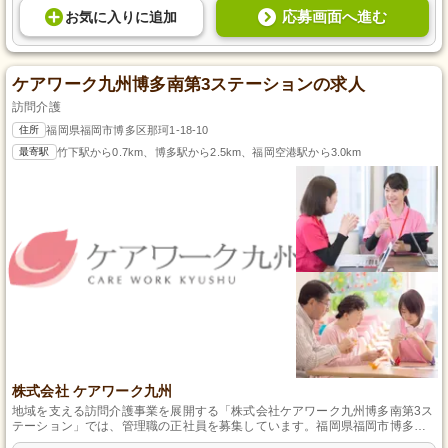
応募画面へ進む
お気に入り
に
追加
ケアワーク九州博多南第3ステーションの求人
訪問介護
住所
福岡県福岡市博多区那珂1-18-10
最寄駅
竹下駅から0.7km、博多駅から2.5km、福岡空港駅から3.0km
株式会社 ケアワーク九州
地域を支える訪問介護事業を展開する「株式会社ケアワーク九州博多南第3ス
テーション」では、管理職の正社員を募集しています。福岡県福岡市博多区
那珂で、利用者様の笑顔と安心を守るためにあなたの力が必要です。自動車