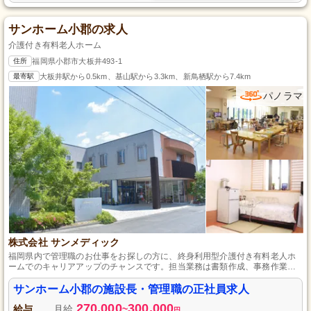
サンホーム小郡の求人
介護付き有料老人ホーム
住所
福岡県小郡市大板井493-1
最寄駅
大板井駅から0.5km、基山駅から3.3km、新鳥栖駅から7.4km
パノラマ
株式会社 サンメディック
福岡県内で管理職のお仕事をお探しの方に、終身利用型介護付き有料老人ホ
ームでのキャリアアップのチャンスです。担当業務は書類作成、事務作業に
加え、介護職員の指導や教育等の施設管理全般。介護の実務経験3年以上とい
う応募条件で、社会福祉主事、ケアマネジャー、介護福祉士の資格を持って
サンホーム小郡の施設長・管理職の正社員求人
いる方を特に歓迎します。シフト制で、プライベートも大切にできる環境で
270,000
300,000
す。
給与
月給
~
円