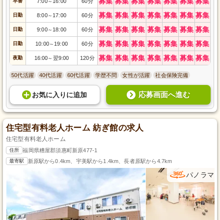
募集
募集
募集
募集
募集
募集
募集
早番
7:00
16:00
60分
～
募集
募集
募集
募集
募集
募集
募集
日勤
8:00
17:00
60分
～
募集
募集
募集
募集
募集
募集
募集
日勤
9:00
18:00
60分
～
募集
募集
募集
募集
募集
募集
募集
日勤
10:00
19:00
60分
～
募集
募集
募集
募集
募集
募集
募集
夜勤
16:00
翌9:00
120分
～
50代活躍
40代活躍
60代活躍
学歴不問
女性が活躍
社会保険完備
応募画面へ進む
お気に入り
に
追加
住宅型有料老人ホーム 紡ぎ館の求人
住宅型有料老人ホーム
住所
福岡県糟屋郡須惠町新原477-1
最寄駅
新原駅から0.4km、宇美駅から1.4km、長者原駅から4.7km
パノラマ