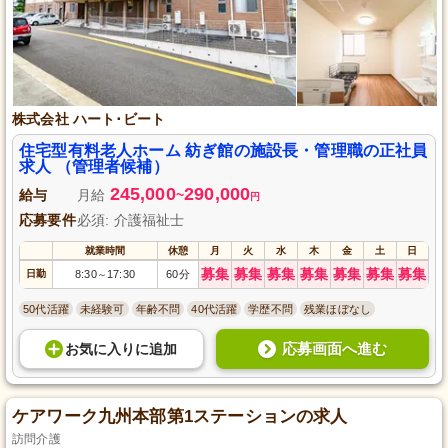
株式会社 ハート･ビート
住宅型有料老人ホーム 紡ぎ館の施設長・管理職の正社員
求人 （管理者候補）
245,000
290,000
給与
月給
~
円
応募要件
必須: 介護福祉士
就業時間
休憩
月
火
水
木
金
土
日
募集
募集
募集
募集
募集
募集
募集
日勤
8:30
17:30
60分
～
50代活躍
未経験可
年齢不問
40代活躍
学歴不問
残業ほぼなし
応募画面へ進む
お気に入り
に
追加
ケアワーク九州本部第1ステーションの求人
訪問介護