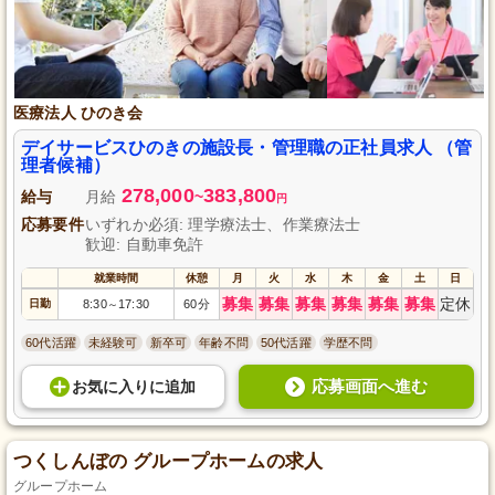
医療法人 ひのき会
デイサービスひのきの施設長・管理職の正社員求人 （管
理者候補）
278,000
383,800
給与
月給
~
円
応募要件
いずれか必須: 理学療法士、作業療法士
歓迎: 自動車免許
就業時間
休憩
月
火
水
木
金
土
日
募集
募集
募集
募集
募集
募集
定休
日勤
8:30
17:30
60分
～
60代活躍
未経験可
新卒可
年齢不問
50代活躍
学歴不問
応募画面へ進む
お気に入り
に
追加
つくしんぼの グループホームの求人
グループホーム