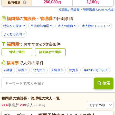
260,080
1,160
円
円
給与相場
福岡県の施設長・管理職求人の給与相場
福岡県
の
施設長・管理職
の転職事情
特集から探す
平均給与相場
求人の動向
求人数のトレンド
よくある質問
福岡県
でおすすめの検索条件
地域で選択
詳細条件で選択
福岡県
で人気の条件
未経験
福岡市
北九州市
久留米市
佐賀市
年収350万円以上
検索
福岡県
の
施設長・管理職
の求人一覧
214
事業所
239
求人
おすすめ順
(1~30件)