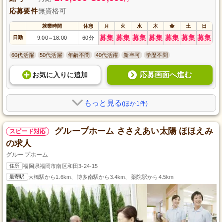
応募要件
無資格可
就業時間
休憩
月
火
水
木
金
土
日
募集
募集
募集
募集
募集
募集
募集
日勤
9:00
18:00
60分
～
60代活躍
50代活躍
年齢不問
40代活躍
新卒可
学歴不問
応募画面へ進む
お気に入り
に
追加
もっと見る
(ほか1件)
グループホーム ささえあい太陽 ほほえみ
スピード対応
の求人
グループホーム
住所
福岡県福岡市南区和田3-24-15
最寄駅
大橋駅から1.6km、博多南駅から3.4km、薬院駅から4.5km