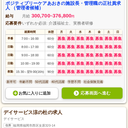
ポジティブリーケアあおきの施設長・管理職の正社員求
人 （管理者候補）
300,700
376,800
給与
月給
~
円
応募要件
いずれか必須: 介護福祉士、実務者研修
就業時間
休憩
月
火
水
木
金
土
日
募集
募集
募集
募集
募集
募集
募集
早番
7:00
16:00
60分
～
募集
募集
募集
募集
募集
募集
募集
日勤
8:00
17:00
60分
～
募集
募集
募集
募集
募集
募集
募集
日勤
9:00
18:00
60分
～
募集
募集
募集
募集
募集
募集
募集
日勤
10:00
19:00
60分
～
募集
募集
募集
募集
募集
募集
募集
夜勤
15:30
翌9:00(16h)
90分
～
新卒可
年齢不問
50代活躍
40代活躍
学歴不問
社会保険完備
応募画面へ進む
お気に入り
に
追加
デイサービス涼の杜の求人
デイサービス
住所
福岡県福岡市西区女原320-14