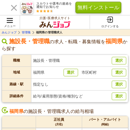
スカウトや選考の連絡を
無料インストール
通知でお知らせ
介護･医療求人サイト
メニュー
ログインする
みんジョブ
管理職
福岡県の管理職求人
施設長・管理職
福岡県
の求人・転職・募集情報を
か
ら探す
職種
施設長・管理職
選択
地域
福岡県
選択
市区町村
選択
路線・駅
指定なし
選択
詳細条件
給与/雇用形態/資格/種別など
選択
福岡県
の施設長・管理職求人の給与相場
正社員
パート・アルバイト
(月収)
(時給)