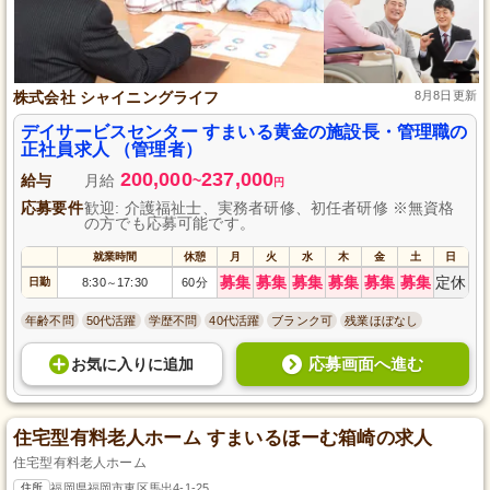
株式会社 シャイニングライフ
8月8日更新
デイサービスセンター すまいる黄金の施設長・管理職の
正社員求人 （管理者）
200,000
237,000
給与
月給
~
円
応募要件
歓迎: 介護福祉士、実務者研修、初任者研修 ※無資格
の方でも応募可能です。
就業時間
休憩
月
火
水
木
金
土
日
募集
募集
募集
募集
募集
募集
定休
日勤
8:30
17:30
60分
～
年齢不問
50代活躍
学歴不問
40代活躍
ブランク可
残業ほぼなし
応募画面へ進む
お気に入り
に
追加
住宅型有料老人ホーム すまいるほーむ箱崎の求人
住宅型有料老人ホーム
住所
福岡県福岡市東区馬出4-1-25