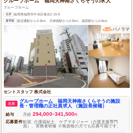
グループホーム 福岡天神南さくらそうの求人
グループホーム
住所
福岡県福岡市中央区春吉2-15-8
最寄駅
渡辺通駅から0.3km、天神南駅から0.5km、薬院駅から0.6km
パノラマ
セントスタッフ 株式会社
グループホーム 福岡天神南さくらそうの施設
急募
長・管理職の正社員求人 （施設長候補）
294,000
341,500
給与
月給
~
円
応募要件
歓迎: 介護福祉士、ケアマネジャー（介護支援専門
員）、実務者研修 ※無資格の方でも応募可能です。