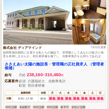
株式会社 ディアマインド
7月31日更新
福岡県南区鶴田に位置する私たちの施設で、管理職としてあなたの能力と熱
意を発揮しませんか。初任者研修を修了し、自動車免許をお持ちであれば、
これまでの経験は問いません。利用者様への細やかな心遣いと、チームとの
円滑なコミュニケーションでサービス向上へ繋げることができる方をお待ち
ささえあい太陽の施設長・管理職の正社員求人 （管理者
しています。新たな挑戦を応援し、共に地域社会への貢献を目指しましょ
候補）
う。
238,160
310,460
給与
月給
~
円
応募要件
必須: 介護福祉士、自動車免許
歓迎: 初任者研修
就業時間
休憩
月
火
水
木
金
土
日
募集
募集
募集
募集
募集
募集
募集
日勤
8:30
17:30
60分
～
50代活躍
未経験可
40代活躍
60代活躍
新卒可
女性が活躍