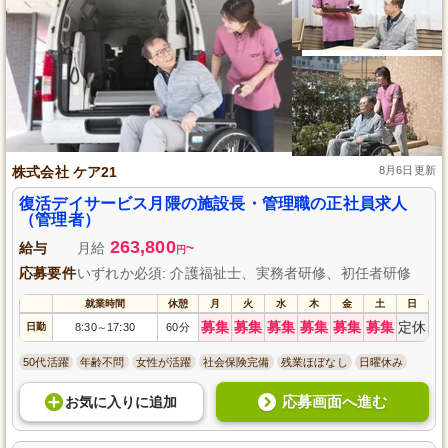
株式会社 ケア21
8月6日更新
復活デイサービス月隈の施設長・管理職の正社員求人
（管理者）
263,800
給与
月給
~
円
応募要件
いずれか必須: 介護福祉士、実務者研修、初任者研修
就業時間
休憩
月
火
水
木
金
土
日
募集
募集
募集
募集
募集
募集
定休
日勤
8:30
17:30
60分
～
50代活躍
年齢不問
女性が活躍
社会保険完備
残業ほぼなし
日曜休み
応募画面へ進む
お気に入り
に
追加