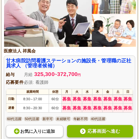
医療法人 祥風会
甘木病院訪問看護ステーションの施設長・管理職の正社
員求人 （管理者候補）
325,300
372,700
給与
月給
~
円
応募要件
必須: 看護師
就業時間
休憩
月
火
水
木
金
土
日
募集
募集
募集
募集
募集
募集
募集
日勤
8:30
17:00
60分
～
募集
募集
募集
募集
募集
募集
募集
遅番
8:30
20:30
60分
～
60代活躍
50代活躍
新卒可
未経験可
年齢不問
40代活躍
応募画面へ進む
お気に入り
に
追加