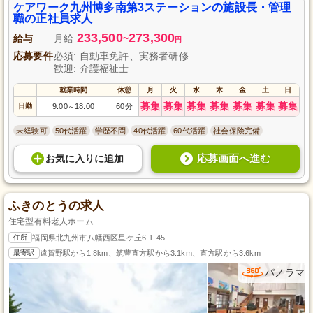
免許と介護の資格が必須ですが、未経験でも安心して成長できる教育制度と
ケアワーク九州博多南第3ステーションの施設長・管理
キャリアアップサポートが整っています。専門知識を生かし、一緒に地域の
職の正社員求人
高齢者へ心温まるケアを提供しませんか？
233,500
273,300
給与
月給
~
円
応募要件
必須: 自動車免許、実務者研修
歓迎: 介護福祉士
就業時間
休憩
月
火
水
木
金
土
日
募集
募集
募集
募集
募集
募集
募集
日勤
9:00
18:00
60分
～
未経験可
50代活躍
学歴不問
40代活躍
60代活躍
社会保険完備
応募画面へ進む
お気に入り
に
追加
ふきのとうの求人
住宅型有料老人ホーム
住所
福岡県北九州市八幡西区星ケ丘6-1-45
最寄駅
遠賀野駅から1.8km、筑豊直方駅から3.1km、直方駅から3.6km
パノラマ