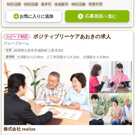
50代活躍
60代活躍
新卒可
未経験可
40代活躍
学歴不問
応募画面へ進む
お気に入り
に
追加
ポジティブリーケアあおきの求人
スピード対応
グループホーム
住所
福岡県久留米市城島町上青木262
最寄駅
大溝駅から3.8km、八丁牟田駅から4.1km、犬塚駅から4.8km
株式会社 realize