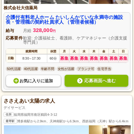
株式会社大信薬局
介護付有料老人ホーム たいしんかていな永満寺の施設
長・管理職の契約社員求人 （管理者候補）
328,000
給与
月給
円
応募要件
歓迎: 介護福祉士、看護師、ケアマネジャー（介護支援
専門員）
就業時間
休憩
月
火
水
木
金
土
日
募集
募集
募集
募集
募集
募集
募集
日勤
8:30
17:30
60分
～
50代活躍
40代活躍
年齢不問
女性が活躍
ブランク可
住宅手当
応募画面へ進む
お気に入り
に
追加
ささえあい太陽の求人
デイサービス
住所
福岡県福岡市南区鶴田4-3-12
最寄駅
博多南駅から2.9km、天神南駅から6.3km、西鉄福岡（天神）駅から6.4km