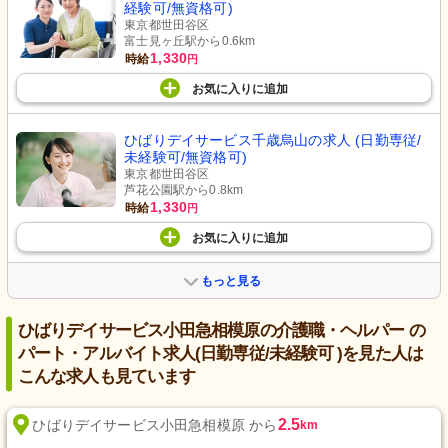
経験可/無資格可)
東京都世田谷区
富士見ヶ丘駅から0.6km
1,330
時給
円
お気に入り
に
追加
ひばりデイサービス千歳烏山の求人 (日勤専従/
未経験可/無資格可)
東京都世田谷区
芦花公園駅から0.8km
1,330
時給
円
お気に入り
に
追加
もっと見る
ひばりデイサービス小田急相模原の介護職・ヘルパー の
パート・アルバイト求人(日勤専従/未経験可 )を見た人は
こんな求人も見ています
2.5
ひばりデイサービス小田急相模原 から
km