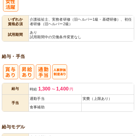
パ活躍
いずれか
介護福祉士、実務者研修（旧ヘルパー1級・基礎研修）、初任
資格必須
者研修（旧ヘルパー2級）
あり
試用期間
試用期間中の労働条件変更なし
給与・手当
人事評価制度
1,300
1,400
給与
時給
〜
円
あり
通勤手当
実費（上限あり）
手当
食事補助
給与モデル