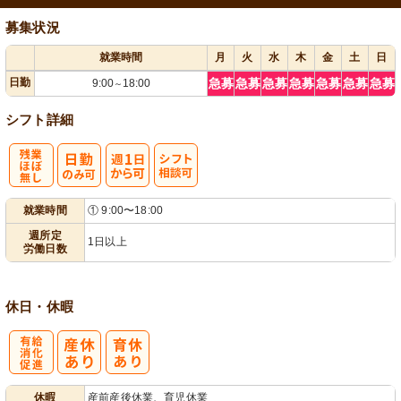
募集状況
就業時間
月
火
水
木
金
土
日
日勤
急募
急募
急募
急募
急募
急募
急募
9:00
18:00
～
シフト詳細
残
週
シ
就業時間
① 9:00〜18:00
業ほぼなし
1日から可
フト相談可
週所定
1日以上
労働日数
休日・休暇
有
休暇
産前産後休業、育児休業