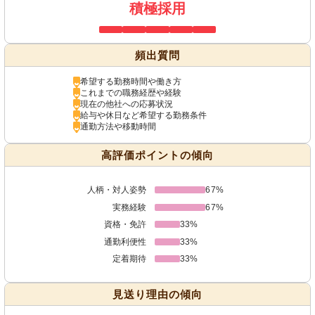
積極採用
頻出質問
希望する勤務時間や働き方
これまでの職務経歴や経験
現在の他社への応募状況
給与や休日など希望する勤務条件
通勤方法や移動時間
高評価ポイントの傾向
人柄・対人姿勢
67%
実務経験
67%
資格・免許
33%
通勤利便性
33%
定着期待
33%
見送り理由の傾向