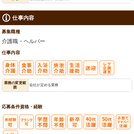
給消化促進
仕事内容
募集職種
介護職・ヘルパー
仕事内容
レク企画・運
業務の変更範
会社が定める業務
囲
営
応募条件
資格・経験
子育てママパ