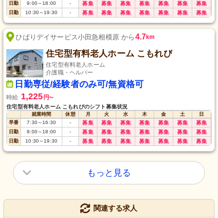
日勤
9:00
～
18:00
-
募集
募集
募集
募集
募集
募集
募集
日勤
10:30
～
19:30
-
募集
募集
募集
募集
募集
募集
募集
4.7
ひばりデイサービス小田急相模原 から
km
住宅型有料老人ホーム こもれび
住宅型有料老人ホーム
介護職・ヘルパー
日勤専従/経験者のみ可/無資格可
1,225
時給
円
〜
住宅型有料老人ホーム こもれびのシフト募集状況
就業時間
休憩
月
火
水
木
金
土
日
早番
7:30
～
16:30
-
募集
募集
募集
募集
募集
募集
募集
日勤
9:00
～
18:00
-
募集
募集
募集
募集
募集
募集
募集
日勤
10:30
～
19:30
-
募集
募集
募集
募集
募集
募集
募集
もっと見る
関連する求人