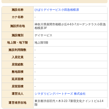
施設名称
ひばりデイサービス小田急相模原
カナ名称
-
神奈川県座間市相模が丘4-63-7ガーデンテラス小田急
施設所在地
相模原3F
施設種別
デイサービス
地上階・地下階
地上階5階
施設利用階数
-
入居定員
-
居室総数
-
敷地面積
-
延床面積
-
居室面積
-
運営法人
シマダリビングパートナーズ 株式会社
東京都渋谷区代々木3-22-7新宿文化クイントビル14
運営者所在地
階