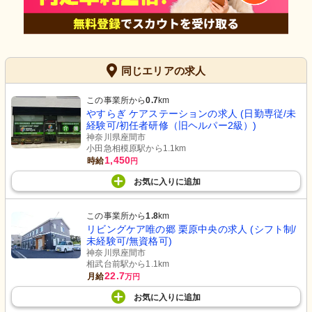
同じエリアの求人
この事業所から
0.7
km
やすらぎ ケアステーションの求人 (日勤専従/未
経験可/初任者研修（旧ヘルパー2級）)
神奈川県座間市
小田急相模原駅から1.1km
1,450
時給
円
お気に入り
に
追加
この事業所から
1.8
km
リビングケア唯の郷 栗原中央の求人 (シフト制/
未経験可/無資格可)
神奈川県座間市
相武台前駅から1.1km
22.7
月給
万円
お気に入り
に
追加