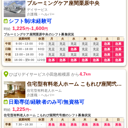
ブルーミングケア座間栗原中央
デイサービス
介護職・ヘルパー
シフト制/未経験可
1,225
1,600
時給
円
円
〜
ブルーミングケア座間栗原中央のシフト募集状況
就業時間
休憩
月
火
水
木
金
土
日
午前
9:00
～
13:00
0
分
充足
充足
充足
充足
充足
急募
急募
日勤
9:00
～
18:00
60
分
充足
充足
急募
充足
充足
急募
急募
午後
13:00
～
18:00
0
分
充足
充足
充足
充足
充足
急募
急募
夜勤
16:00
～
翌9:00
120
分
急募
急募
急募
急募
急募
急募
急募
4.7
ひばりデイサービス小田急相模原 から
km
住宅型有料老人ホーム こもれび座間弐号館
住宅型有料老人ホーム
介護職・ヘルパー
日勤専従/経験者のみ可/無資格可
1,225
時給
円
〜
住宅型有料老人ホーム こもれび座間弐号館のシフト募集状況
就業時間
休憩
月
火
水
木
金
土
日
早番
7:30
～
16:30
-
募集
募集
募集
募集
募集
募集
募集