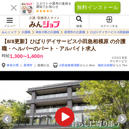
スカウトや選考の連絡を
無料インストール
通知でお知らせ
介護･医療求人サイト
メニュー
検索
ログインする
みんジョブ
介護職
神奈川県の介護職
座間市の介護職
ひばりデイサービス小田急相
【8/8更新】ひばりデイサービス小田急相模原
の介護
職・ヘルパーのパート・アルバイト求人
時給
1,300
1,400
〜
円
8月8日更新
デイサービス
神奈川県
座間市
相模が丘
小田急相模原駅
から1.4km
相武台前駅
から1.7km