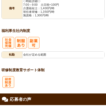
◇時給詳細◇
7:00～9:00 土日祝+100円
備考
介護福祉士：1,400円/時
初任者研修：1,350円/時
無資格：1,300円/時
福利厚生
社内制度
社
転勤
会社が定める範囲
会保険完備
研修制度
教育
サポート体制
研
応募者の声
修制度あり