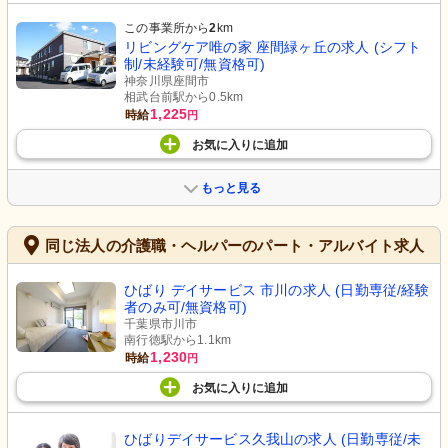
この事業所から
2
km
リビングケア唯の家 座間緑ヶ丘の求人 (シフト
制/未経験可/無資格可)
神奈川県座間市
相武台前駅から0.5km
1,225
時給
円
お気に入り
に
追加
もっと見る
同じ法人の介護職・ヘルパーのパート・アルバイト求人
ひばり デイサービス 市川の求人 (日勤専従/経験
者のみ可/無資格可)
千葉県市川市
南行徳駅から1.1km
1,230
時給
円
お気に入り
に
追加
ひばりデイサービス久我山の求人 (日勤専従/未