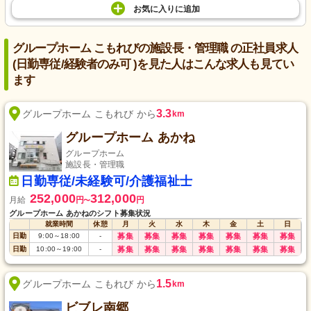
お気に入り
に
追加
グループホーム こもれびの施設長・管理職 の正社員求人
(日勤専従/経験者のみ可 )を見た人はこんな求人も見てい
ます
3.3
グループホーム こもれび から
km
グループホーム あかね
グループホーム
施設長・管理職
日勤専従/未経験可/介護福祉士
252,000
312,000
月給
円
円
〜
グループホーム あかねのシフト募集状況
就業時間
休憩
月
火
水
木
金
土
日
日勤
9:00
～
18:00
-
募集
募集
募集
募集
募集
募集
募集
日勤
10:00
～
19:00
-
募集
募集
募集
募集
募集
募集
募集
1.5
グループホーム こもれび から
km
ビブレ南郷