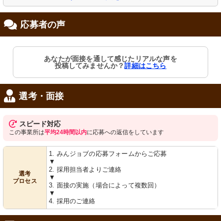
応募者の声
リビング
トイレ
天井の高い食堂は陽光溢れ、居心地の
床と壁が明るく、利用しやすい清潔な
あなたが面接を通して感じたリアルな声を
良い空間を提供しています。
トイレです。安全のための手すりも完
投稿してみませんか？
詳細はこちら
備しています。
選考・面接
スピード対応
この事業所は
平均24時間以内
に応募への返信をしています
1. みんジョブの応募フォームからご応募
▼
浴室
2. 採用担当者よりご連絡
明るく清潔な和室風浴室で、ぬくもり
選考
▼
ある空間をご提供しています。
プロセス
3. 面接の実施（場合によって複数回）
▼
4. 採用のご連絡