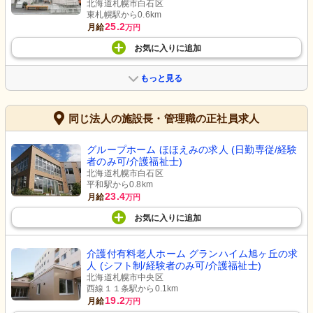
北海道札幌市白石区
東札幌駅から0.6km
25.2
月給
万円
お気に入り
に
追加
もっと見る
同じ法人の施設長・管理職の正社員求人
グループホーム ほほえみの求人 (日勤専従/経験
者のみ可/介護福祉士)
北海道札幌市白石区
平和駅から0.8km
23.4
月給
万円
お気に入り
に
追加
介護付有料老人ホーム グランハイム旭ヶ丘の求
人 (シフト制/経験者のみ可/介護福祉士)
北海道札幌市中央区
西線１１条駅から0.1km
19.2
月給
万円