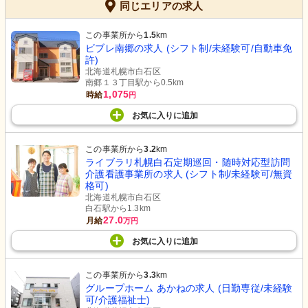
同じエリアの求人
この事業所から
1.5
km
ビブレ南郷の求人 (シフト制/未経験可/自動車免
許)
北海道札幌市白石区
南郷１３丁目駅から0.5km
1,075
時給
円
お気に入り
に
追加
この事業所から
3.2
km
ライブラリ札幌白石定期巡回・随時対応型訪問
介護看護事業所の求人 (シフト制/未経験可/無資
格可)
北海道札幌市白石区
白石駅から1.3km
27.0
月給
万円
お気に入り
に
追加
この事業所から
3.3
km
グループホーム あかねの求人 (日勤専従/未経験
可/介護福祉士)