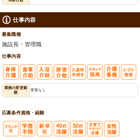
仕事内容
募集職種
施設長・管理職
仕事内容
入
ス
業務の変更範
変更なし
囲
退所手続き
タッフ採用
応募条件
資格・経験
子育てママパ