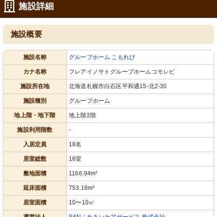
施設詳細
施設概要
施設名称
グループホーム こもれび
カナ名称
フレアイノサトグループホームコモレビ
施設所在地
北海道札幌市白石区平和通15-北2-30
施設種別
グループホーム
地上階・地下階
地上階2階
施設利用階数
-
入居定員
18名
居室総数
18室
敷地面積
1166.94m²
延床面積
753.18m²
居室面積
10〜10㎡