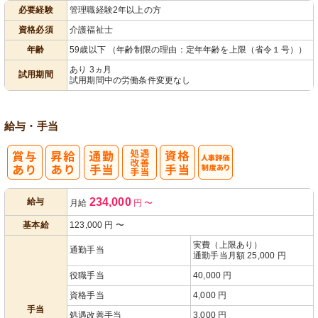
必要経験
管理職経験2年以上の方
パ活躍
資格必須
介護福祉士
年齢
59歳以下 （年齢制限の理由：定年年齢を上限（省令１号））
あり 3ヵ月
試用期間
試用期間中の労働条件変更なし
給与・手当
処
人事評価制度
234,000
給与
月給
円
〜
遇改善手当
あり
基本給
123,000
円
〜
実費（上限あり）
通勤手当
通勤手当月額 25,000 円
役職手当
40,000 円
資格手当
4,000 円
手当
処遇改善手当
3,000 円