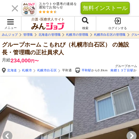
スカウトや選考の連絡を
無料インストール
通知でお知らせ
介護･医療求人サイト
メニュー
検索
ログインする
みんジョブ
管理職
北海道の管理職
札幌市の管理職
札幌市白石区の管理職
グル
グループホーム こもれび（札幌市白石区）
の施設
長・管理職の正社員求人
月給
234,000
〜
円
グループホーム
北海道
札幌市
札幌市白石区
平和通
平和駅
から0.8km
南郷１３丁目駅
から