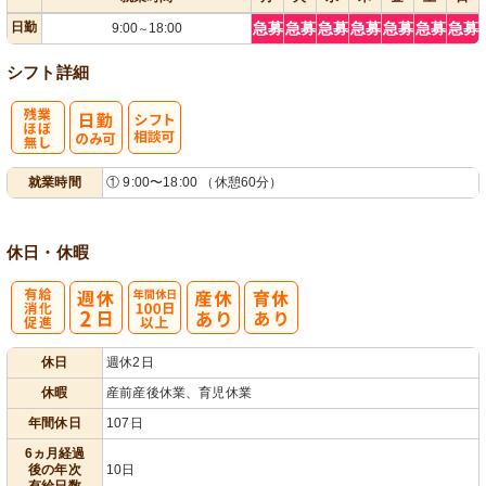
日勤
急募
急募
急募
急募
急募
急募
急募
9:00
18:00
～
シフト詳細
残
シ
就業時間
① 9:00〜18:00 （休憩60分）
業ほぼなし
フト相談可
休日・休暇
有
年間休日
休日
週休2日
給消化促進
100日以上
休暇
産前産後休業、育児休業
年間休日
107日
6ヵ月経過
後の年次
10日
有給日数