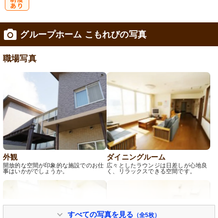
研
グループホーム こもれびの写真
修制度あり
職場写真
外観
ダイニングルーム
開放的な空間が印象的な施設でのお仕
広々としたラウンジは日差しが心地良
事はいかがでしょうか。
く、リラックスできる空間です。
すべての写真を見る
（全5枚）