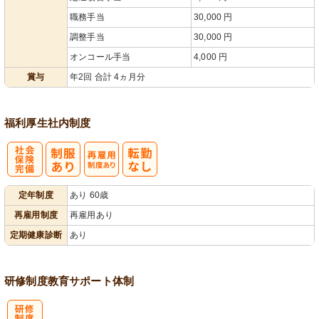
職務手当
30,000 円
調整手当
30,000 円
オンコール手当
4,000 円
賞与
年2回 合計 4ヵ月分
福利厚生
社内制度
社
再雇用制度あ
定年制度
あり 60歳
会保険完備
り
再雇用制度
再雇用あり
定期健康診断
あり
研修制度
教育
サポート体制