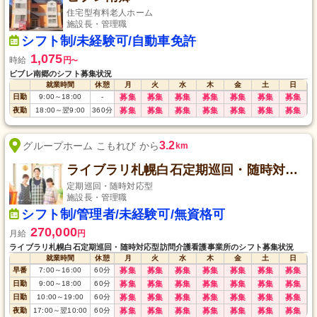
住宅型有料老人ホーム
施設長・管理職
シフト制/未経験可/自動車免許
1,075
時給
円
〜
ビブレ南郷のシフト募集状況
就業時間
休憩
月
火
水
木
金
土
日
日勤
9:00
～
18:00
-
募集
募集
募集
募集
募集
募集
募集
夜勤
18:00
～
翌9:00
360
分
募集
募集
募集
募集
募集
募集
募集
3.2
グループホーム こもれび から
km
ライブラリ札幌白石定期巡回・随時対応型訪問介護看護事業所
定期巡回・随時対応型
施設長・管理職
シフト制/管理者/未経験可/無資格可
270,000
月給
円
ライブラリ札幌白石定期巡回・随時対応型訪問介護看護事業所のシフト募集状況
就業時間
休憩
月
火
水
木
金
土
日
早番
7:00
～
16:00
60
分
募集
募集
募集
募集
募集
募集
募集
日勤
9:00
～
18:00
60
分
募集
募集
募集
募集
募集
募集
募集
日勤
10:00
～
19:00
60
分
募集
募集
募集
募集
募集
募集
募集
夜勤
17:00
～
翌10:00
60
分
募集
募集
募集
募集
募集
募集
募集