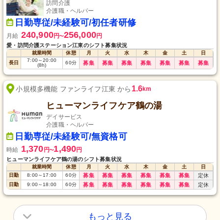
訪問介護
介護職・ヘルパー
日勤専従/未経験可/初任者研修
240,900
256,000
月給
円
円
〜
愛・訪問介護ステーション江東のシフト募集状況
就業時間
休憩
月
火
水
木
金
土
日
7:00
～
20:00
長日
60
分
募集
募集
募集
募集
募集
募集
募集
(8h)
1.6
小規模多機能 ファンライフ江東 から
km
ヒューマンライフケア鶴の湯
デイサービス
介護職・ヘルパー
日勤専従/未経験可/無資格可
1,370
1,490
時給
円
円
〜
ヒューマンライフケア鶴の湯のシフト募集状況
就業時間
休憩
月
火
水
木
金
土
日
日勤
8:00
～
17:00
60
分
募集
募集
募集
募集
募集
募集
定休
日勤
9:00
～
18:00
60
分
募集
募集
募集
募集
募集
募集
定休
もっと見る