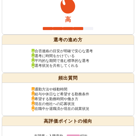
高
選考の進め方
合否連絡の目安が明確で安心な選考
選考に時間をかけている
平均的な期間で進む標準的な選考
選考状況を共有してくれる
頻出質問
通勤方法や移動時間
給与や休日など希望する勤務条件
希望する勤務時間や働き方
現在の他社への応募状況
在職中か退職済か現在の就業状況
高評価ポイントの傾向
志望度・入職意欲
40%