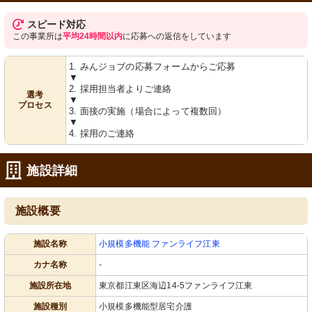
スピード対応
この事業所は
平均24時間以内
に応募への返信をしています
1. みんジョブの応募フォームからご応募
▼
2. 採用担当者よりご連絡
選考
▼
プロセス
3. 面接の実施（場合によって複数回）
▼
4. 採用のご連絡
施設詳細
施設概要
施設名称
小規模多機能 ファンライフ江東
カナ名称
-
施設所在地
東京都江東区海辺14-5ファンライフ江東
施設種別
小規模多機能型居宅介護