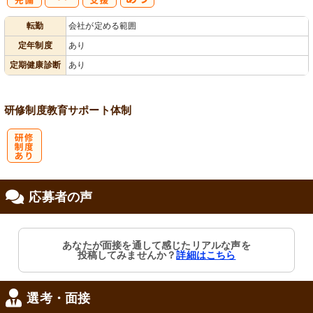
社
資格取得支援
転勤
会社が定める範囲
会保険完備
あり
定年制度
あり
定期健康診断
あり
研修制度
教育
サポート体制
研
応募者の声
修制度あり
あなたが面接を通して感じたリアルな声を
投稿してみませんか？
詳細はこちら
選考・面接