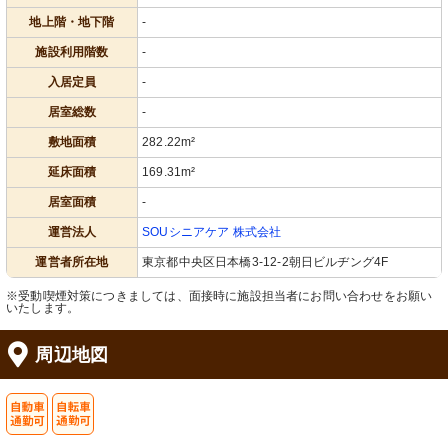
地上階・地下階
-
施設利用階数
-
入居定員
-
居室総数
-
敷地面積
282.22m²
延床面積
169.31m²
居室面積
-
運営法人
SOUシニアケア 株式会社
運営者所在地
東京都中央区日本橋3-12-2朝日ビルヂング4F
※受動喫煙対策につきましては、面接時に施設担当者にお問い合わせをお願い
いたします。
周辺地図