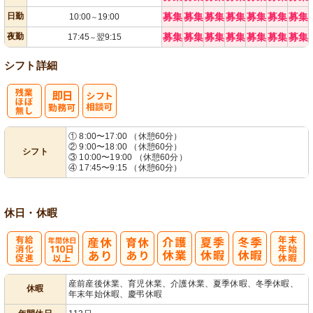
日勤
募集
募集
募集
募集
募集
募集
募集
10:00
19:00
～
夜勤
募集
募集
募集
募集
募集
募集
募集
17:45
翌9:15
～
シフト詳細
残
シ
① 8:00〜17:00 （休憩60分）
② 9:00〜18:00 （休憩60分）
シフト
業ほぼなし
フト相談可
③ 10:00〜19:00 （休憩60分）
④ 17:45〜9:15 （休憩60分）
休日・休暇
有
年間休日
年
産前産後休業、育児休業、介護休業、夏季休暇、冬季休暇、
休暇
年末年始休暇、慶弔休暇
給消化促進
110日以上
末年始休暇