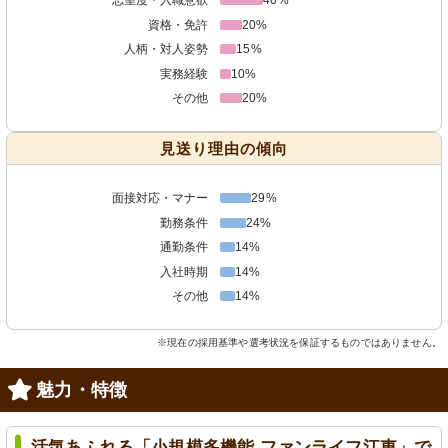
資格・免許
20%
人柄・対人姿勢
15%
実務経験
10%
その他
20%
見送り理由の傾向
面接対応・マナー
29%
勤務条件
24%
通勤条件
14%
入社時期
14%
その他
14%
※現在の採用基準や選考状況を保証するものではありません。
魅力・特徴
活気あふれる「小規模多機能 ファンライフ江東」で