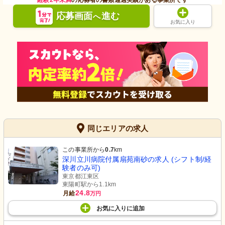
経験2年未満
の応募者の書類通過実績がある事業所です
応募画面
進む
へ
お気に入り
同じエリアの求人
この事業所から
0.7
km
深川立川病院付属扇苑南砂の求人 (シフト制/経
験者のみ可)
東京都江東区
東陽町駅から1.1km
24.8
月給
万円
お気に入り
に
追加