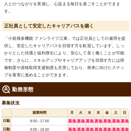
人とのつながりを実感し、心温まる毎日を過ごすことができま
す。
正社員として安定したキャリアパスを築く
「小規模多機能 ファンライフ江東」では正社員としての雇用を提
供し、安定したキャリアパスを目指す方を歓迎しています。しっ
かりとした待遇と福利厚生により、安心して長く働くことが可能
です。さらに、スキルアップやキャリアアップを目指す方には研
修制度や資格取得支援制度も充実しており、将来に向けたステッ
プを着実に進めることができます。
勤務形態
募集状況
就業時間
月
火
水
木
金
土
日
日勤
募集
募集
募集
募集
募集
募集
募集
8:00
17:00
～
日勤
募集
募集
募集
募集
募集
募集
募集
9:00
18:00
～