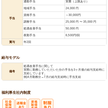
通勤手当
実費（上限あり）
地域手当
24,000 円
資格手当
～30,000円
手当
調整手当
25,000 円 〜 35,000 円
処遇改善手当
50,000 円
夜勤手当
6,500円/回
賞与
年2回
給与モデル
処遇改善手当に関して
実際に勤務していただいた分の手当を3ヶ月後の給与支給時に
備考
支給しています。
例)4月勤務分→7月の給与支給時に手当支給
福利厚生
社内制度