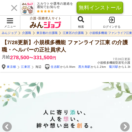
スカウトや選考の連絡を
無料インストール
通知でお知らせ
介護･医療求人サイト
メニュー
検索
ログインする
みんジョブ
介護職
東京都の介護職
江東区の介護職
小規模多機能 ファンライフ江
【7/28更新】小規模多機能 ファンライフ江東
の介護
職・ヘルパーの正社員求人
月給
278,500
331,500
〜
円
7月28日更新
小規模多機能型居宅介護
東京都
江東区
海辺
住吉駅
から0.9km
西大島駅
から1.2km
菊川駅
から1.3k