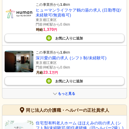
この事業所から
1.6
km
ヒューマンライフケア鶴の湯の求人 (日勤専従/
未経験可/無資格可)
東京都江東区
門前仲町駅から0.6km
1,370
時給
円
お気に入り
に
追加
この事業所から
1.6
km
深川愛の園の求人 (シフト制/未経験可)
東京都江東区
門前仲町駅から0.6km
23.1
月給
万円
お気に入り
に
追加
もっと見る
同じ法人の介護職・ヘルパーの正社員求人
住宅型有料老人ホーム ほほえみの街の求人 (シ
フト制/未経験可/初任者研修（旧ヘルパー2級）)