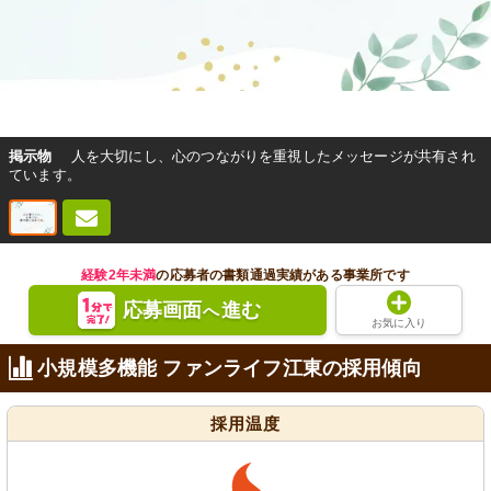
掲示物
人を大切にし、心のつながりを重視したメッセージが共有され
ています。
経験2年未満
の応募者の書類通過実績がある事業所です
応募画面
進む
へ
お気に入り
小規模多機能 ファンライフ江東の採用傾向
採用温度