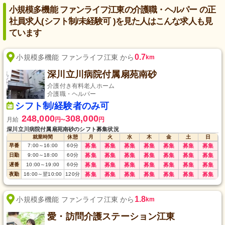
小規模多機能 ファンライフ江東の介護職・ヘルパー の正
社員求人(シフト制/未経験可 )を見た人はこんな求人も見
ています
0.7
小規模多機能 ファンライフ江東 から
km
深川立川病院付属扇苑南砂
介護付き有料老人ホーム
介護職・ヘルパー
シフト制/経験者のみ可
248,000
308,000
月給
円
円
〜
深川立川病院付属扇苑南砂のシフト募集状況
就業時間
休憩
月
火
水
木
金
土
日
早番
7:00
～
16:00
60
分
募集
募集
募集
募集
募集
募集
募集
日勤
9:00
～
18:00
60
分
募集
募集
募集
募集
募集
募集
募集
遅番
10:00
～
19:00
60
分
募集
募集
募集
募集
募集
募集
募集
夜勤
16:00
～
翌10:00
120
分
募集
募集
募集
募集
募集
募集
募集
1.8
小規模多機能 ファンライフ江東 から
km
愛・訪問介護ステーション江東