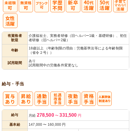
子育てママパ
パ活躍
有資格者
介護福祉士、実務者研修（旧ヘルパー1級・基礎研修）、初任
歓迎
者研修（旧ヘルパー2級）
18歳以上 （年齢制限の理由：労働基準法等による年齢制限
年齢
（省令２号））
あり
試用期間
試用期間中の労働条件変更なし
給与・手当
処
人事評価制度
278,500
331,500
給与
月給
〜
円
遇改善手当
あり
基本給
147,000
〜
160,000
円