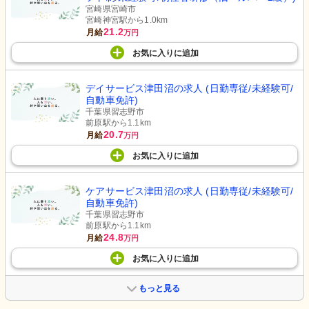
宮崎県宮崎市
宮崎神宮駅から1.0km
21.2
月給
万円
お気に入り
に
追加
デイサービス津田沼の求人 (日勤専従/未経験可/
自動車免許)
千葉県習志野市
前原駅から1.1km
20.7
月給
万円
お気に入り
に
追加
ケアサービス津田沼の求人 (日勤専従/未経験可/
自動車免許)
千葉県習志野市
前原駅から1.1km
24.8
月給
万円
お気に入り
に
追加
もっと見る