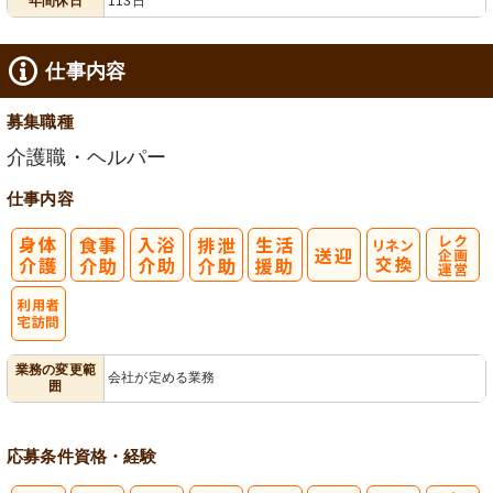
年間休日
113日
仕事内容
募集職種
介護職・ヘルパー
仕事内容
レク企画・運
営
利
業務の変更範
会社が定める業務
囲
用者宅訪問
応募条件
資格・経験