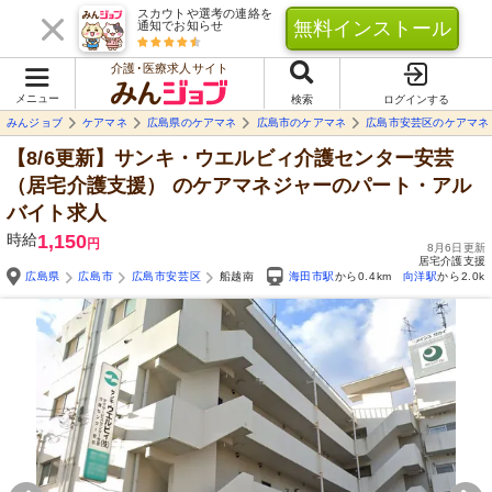
スカウトや選考の連絡を
無料インストール
通知でお知らせ
介護･医療求人サイト
メニュー
検索
ログインする
みんジョブ
ケアマネ
広島県のケアマネ
広島市のケアマネ
広島市安芸区のケアマネ
【8/6更新】サンキ・ウエルビィ介護センター安芸
（居宅介護支援）
のケアマネジャーのパート・アル
バイト求人
時給
1,150
円
8月6日更新
居宅介護支援
広島県
広島市
広島市安芸区
船越南
海田市駅
から0.4km
向洋駅
から2.0k