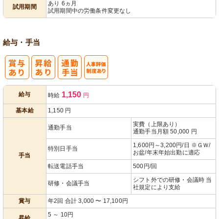
あり 6ヵ月
試用期間
試用期間中の労働条件変更なし
給与・手当
人事評価制度
1,150
給与
時給
円
あり
基本給
1,150
円
実費（上限あり）
通勤手当
通勤手当月額 50,000 円
1,600円～3,200円/日 ※ＧＷ/
特別日手当
お盆/年末年始出勤に適応
手当
転送電話手当
500円/回
シフト外での研修・会議時 当
研修・会議手当
社規定により支給
賞与
年2回 合計 3,000 〜 17,100円
5 ～ 10円
昇給