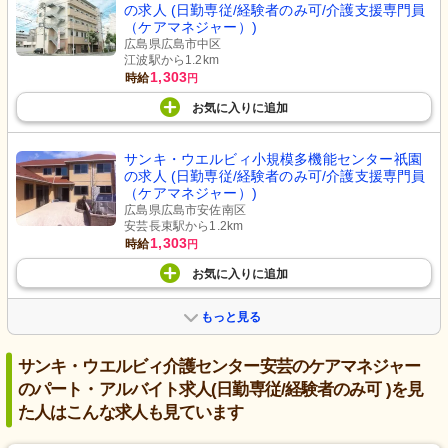
の求人 (日勤専従/経験者のみ可/介護支援専門員
（ケアマネジャー）)
広島県広島市中区
江波駅から1.2km
1,303
時給
円
お気に入り
に
追加
サンキ・ウエルビィ小規模多機能センター祇園
の求人 (日勤専従/経験者のみ可/介護支援専門員
（ケアマネジャー）)
広島県広島市安佐南区
安芸長束駅から1.2km
1,303
時給
円
お気に入り
に
追加
もっと見る
サンキ・ウエルビィ介護センター安芸のケアマネジャー
のパート・アルバイト求人(日勤専従/経験者のみ可 )を見
た人はこんな求人も見ています