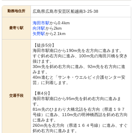
勤務地住所
広島県広島市安芸区船越南3-25-38
海田市駅
から0.4km
最寄り駅
向洋駅
から2km
矢野駅
から2.1km
【徒歩5分】
海田市駅南口から190m先を左方向に進みます。
すぐ斜め右方向に進み、100m先の海田川橋を突き
抜けます。
30m先を斜め右方向に進み、92m先を右方向に進
みます。
40m進むと「サンキ・ウエルビィ介護センター安
芸」に到着します。
【車4分】
交通手段
海田市駅南口から95m先を斜め右方向に進みま
す。
81m先のひまわり大橋北詰を右方向（県道１９７
号線）に進み、110m先の明神橋西詰を斜め右方向
に進みます。
260m先を左方向（県道１６４号線）に進み、すぐ
斜め右方向に進みます。