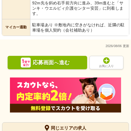
92m先を斜め右手前方向に進み、39m進むと「サ
ンキ・ウエルビィ介護センター安芸」に到着しま
す。
駐車場あり ※敷地内に空きがなければ、近隣の駐
マイカー通勤
車場を個人契約（会社補助あり）
2026/08/06 更新
応募画面
進む
へ
お気に入り
同じエリアの求人