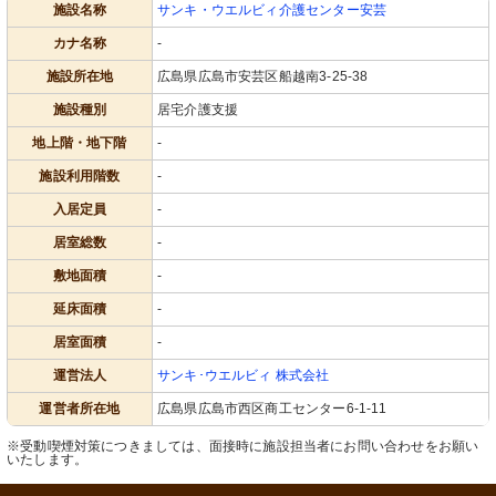
施設名称
サンキ・ウエルビィ介護センター安芸
カナ名称
-
施設所在地
広島県広島市安芸区船越南3-25-38
施設種別
居宅介護支援
地上階・地下階
-
施設利用階数
-
入居定員
-
居室総数
-
敷地面積
-
延床面積
-
居室面積
-
運営法人
サンキ･ウエルビィ 株式会社
運営者所在地
広島県広島市西区商工センター6-1-11
※受動喫煙対策につきましては、面接時に施設担当者にお問い合わせをお願い
いたします。