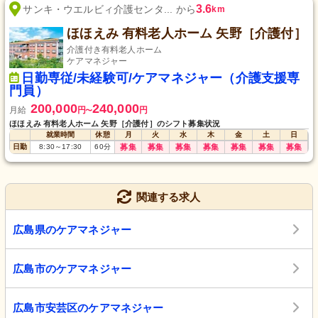
3.6
サンキ・ウエルビィ介護センタ... から
km
ほほえみ 有料老人ホーム 矢野［介護付］
介護付き有料老人ホーム
ケアマネジャー
日勤専従/未経験可/ケアマネジャー（介護支援専
門員）
200,000
240,000
月給
円
円
〜
ほほえみ 有料老人ホーム 矢野［介護付］のシフト募集状況
就業時間
休憩
月
火
水
木
金
土
日
日勤
8:30
～
17:30
60
分
募集
募集
募集
募集
募集
募集
募集
関連する求人
広島県のケアマネジャー
広島市のケアマネジャー
広島市安芸区のケアマネジャー