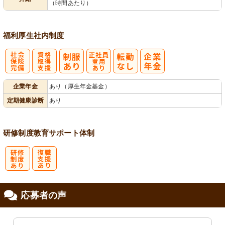
（時間あたり）
福利厚生
社内制度
社
資格取得支援
正社員登用あ
企業年金
あり（厚生年金基金）
会保険完備
あり
り
定期健康診断
あり
研修制度
教育
サポート体制
研
復
応募者の声
修制度あり
職支援あり