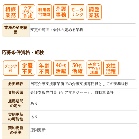
ケアプラン作
利
モ
業務の変更範
変更の範囲：会社の定める業務
囲
成
用者宅訪問
ニタリング
応募条件
資格・経験
子育てママパ
必要経験
居宅介護支援事業所での介護支援専門員としての実務経験
パ活躍
資格必須
介護支援専門員（ケアマネジャー）、自動車免許
雇用期間
あり
の定め
契約更新
あり
の可能性
契約更新
原則更新
の基準