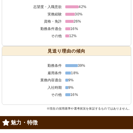
志望度・入職意欲
42%
実務経験
30%
資格・免許
26%
勤務条件適合
16%
その他
12%
見送り理由の傾向
勤務条件
39%
雇用条件
18%
業務内容適合
9%
入社時期
9%
その他
16%
※現在の採用基準や選考状況を保証するものではありません。
魅力・特徴