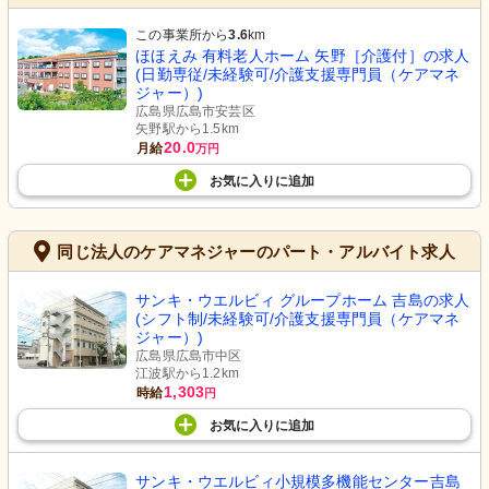
この事業所から
3.6
km
ほほえみ 有料老人ホーム 矢野［介護付］の求人
(日勤専従/未経験可/介護支援専門員（ケアマネ
ジャー）)
広島県広島市安芸区
矢野駅から1.5km
20.0
月給
万円
お気に入り
に
追加
同じ法人のケアマネジャーのパート・アルバイト求人
サンキ・ウエルビィ グループホーム 吉島の求人
(シフト制/未経験可/介護支援専門員（ケアマネ
ジャー）)
広島県広島市中区
江波駅から1.2km
1,303
時給
円
お気に入り
に
追加
サンキ・ウエルビィ小規模多機能センター吉島