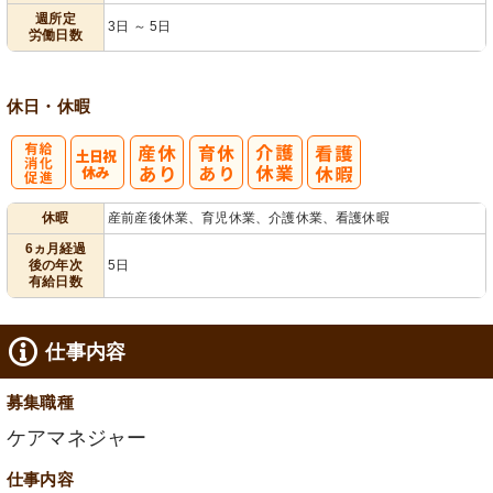
業ほぼなし
3日から可
フト相談可
週所定
3日 ～ 5日
労働日数
休日・休暇
有
休暇
産前産後休業、育児休業、介護休業、看護休暇
給消化促進
6ヵ月経過
後の年次
5日
有給日数
仕事内容
募集職種
ケアマネジャー
仕事内容