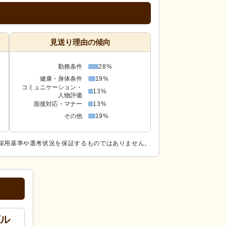
見送り理由の傾向
勤務条件
28%
健康・身体条件
19%
コミュニケーション・
13%
人物評価
面接対応・マナー
13%
その他
19%
採用基準や選考状況を保証するものではありません。
グル