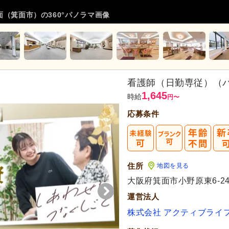
（箕面市）の360°パノラマ画像
看護師（日勤専従）（
1,645
時給
円
〜
応募条件
住所
地図を見る
大阪府箕面市小野原東6-24
運営法人
株式会社 アクティブライ