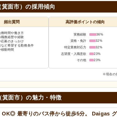
（箕面市）の採用傾向
頻出質問
高評価ポイントの傾向
勤務時間や働き方
実務経験
36%
の職務経歴や経験
資格・免許
32%
や応募のきっかけ
日など希望する勤務条件
特定業務対応力
32%
や移動時間
志望度・入職意欲
23%
その他
23%
※現在の
（箕面市）の
魅力・特徴
K◎ 最寄りのバス停から徒歩5分。 Daigas 