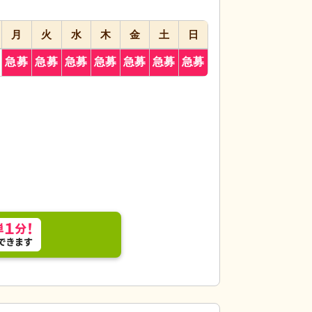
月
火
水
木
金
土
日
急募
急募
急募
急募
急募
急募
急募
に接するスタッフが、安心感を与える環境を提供し
笑顔あふれる職場