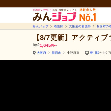
介護求人数No.1
介護･医療求人サイト
みんジョブ
看護師
大阪府の看護師
箕面市の
【8/7更新】アクティ
時給
1,645
円
〜
大阪府
箕面市
小野原東
豊川駅
から0.7