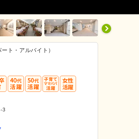
パート・アルバイト）
40
50
代活躍
代活躍
-3
フ