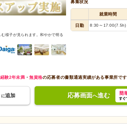
募集状況
就業時間
～
日勤
8:30
17:00
(7.5h)
しむ様子が見られます。和やかで明る
スタッフイメージ
笑顔で利用者
ています。
経験2年未満
・
無資格
の応募者の書類通過実績がある事業所です
応募画面
進む
り
追加
へ
に