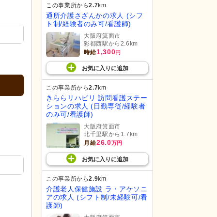
この事業所から
2.7
km
通所介護さざんかの求人 (シフ
ト制/経験者のみ可/看護師)
大阪府箕面市
彩都西駅から2.6km
1,300
時給
円
お気に入り
に
追加
この事業所から
2.7
km
きららリハビリ 訪問看護ステー
ションの求人 (日勤専従/経験者
のみ可/看護師)
大阪府箕面市
北千里駅から1.7km
26.0
月給
万円
お気に入り
に
追加
この事業所から
2.9
km
介護老人保健施設 ラ・アケソニ
アの求人 (シフト制/未経験可/看
護師)