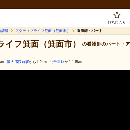
お気に入り
看護師
アクティブライフ箕面（箕面市）
看護師・パート
ブライフ箕面（箕面市）
の看護師のパート・ア
km
阪大病院前駅
から1.2km
北千里駅
から1.5km