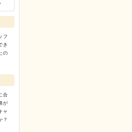
？
ッフ
でき
たの
に合
務が
キャ
か？