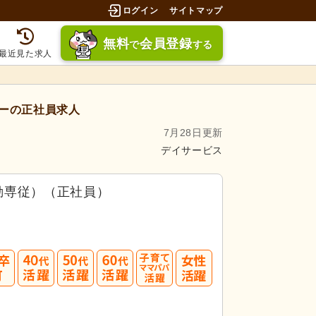
ログイン
サイトマップ
無料
会員登録
で
する
最近見た求人
ーの正社員求人
7月28日更新
デイサービス
勤専従）（正社員）
40
50
60