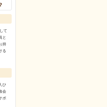
？
して
員と
お持
ける
人ひ
強会
サポ