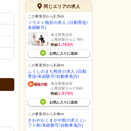
同じエリアの求人
この事業所から
2.7
km
ソラスト熊谷の求人 (日勤専従/
未経験可)
埼玉県熊谷市
上熊谷駅から1.7km
1,765
時給
円
お気に入り
に
追加
この事業所から
3.2
km
ふくしのまち熊谷の求人 (日勤
専従/未経験可/自動車免許)
埼玉県熊谷市
上熊谷駅から2.6km
1,570
時給
円
お気に入り
に
追加
この事業所から
3.9
km
さわやかくまがや館の求人 (シ
フト制/未経験可/自動車免許)