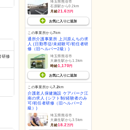
埼玉県熊谷市
石原駅から0.2km
21.6
月給
万円
お気に入り
に
追加
この事業所から
7
km
通所介護事業所 上川原んちの求
人 (日勤専従/未経験可/初任者研
修（旧ヘルパー2級）)
埼玉県熊谷市
者研修
大麻生駅から1.3km
1,170
時給
円
お気に入り
に
追加
この事業所から
7.2
km
介護老人保健施設 ケアパーク江
南の求人 (シフト制/経験者のみ
可/初任者研修（旧ヘルパー2
級）)
埼玉県熊谷市
大麻生駅から3.5km
18.2
月給
万円