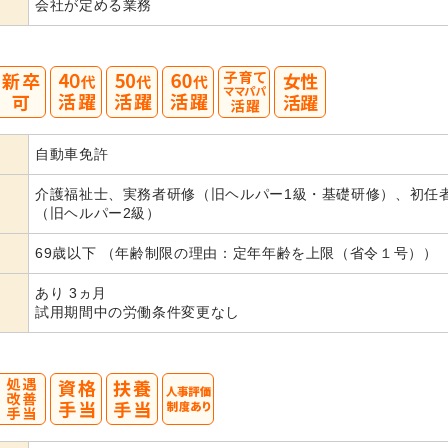
会社が定める業務
40
50
60
自動車免許
代活躍
代活躍
代活躍
介護福祉士、実務者研修（旧ヘルパー1級・基礎研修）、初任
（旧ヘルパー2級）
69歳以下 （年齢制限の理由：定年年齢を上限（省令１号））
あり 3ヵ月
試用期間中の労働条件変更なし