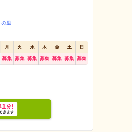
代活躍
代活躍
代活躍
りの里
月
火
水
木
金
土
日
募集
募集
募集
募集
募集
募集
募集