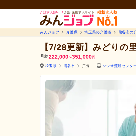
介護求人数No.1
介護･医療求人サイト
みんジョブ
介護職
埼玉県の介護職
熊谷市の
【7/28更新】みどりの
月給
222,000
351,000
〜
円
埼玉県
熊谷市
戸出
ソシオ流通センタ