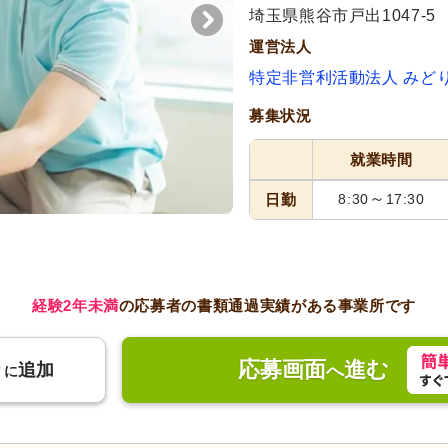
埼玉県熊谷市戸出1047-5
運営法人
特定非営利活動法人 みど
募集状況
就業時間
～
日勤
8:30
17:30
経験2年未満
の応募者の書類通過実績がある事業所です
応募画面
進む
り
追加
へ
に