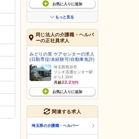
お気に入り
に
追加
もっと見る
同じ法人の介護職・ヘルパ
ーの正社員求人
みどりの里 ケアセンターの求人
(日勤専従/未経験可/自動車免許)
埼玉県熊谷市
ソシオ流通センター駅
から1.1km
22.2
月給
万円
お気に入り
に
追加
関連する求人
埼玉県の介護職・ヘルパー