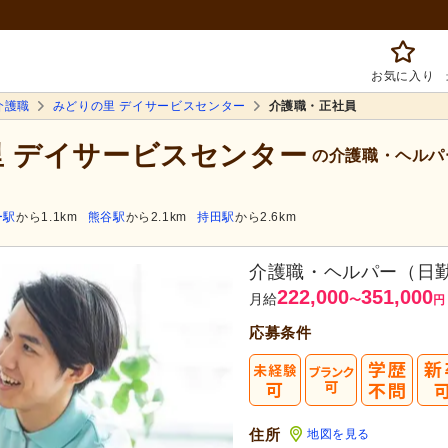
お気に入り
介護職
みどりの里 デイサービスセンター
介護職・正社員
里 デイサービスセンター
の介護職・ヘルパ
ー駅
から1.1km
熊谷駅
から2.1km
持田駅
から2.6km
介護職・ヘルパー（日
222,000
351,000
月給
〜
円
応募条件
住所
地図を見る