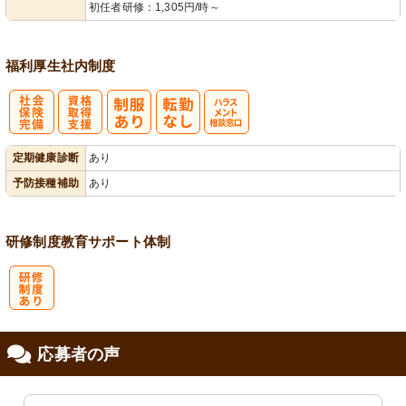
初任者研修：1,305円/時～
福利厚生
社内制度
社
資格取得支援
ハラスメント
定期健康診断
あり
会保険完備
あり
相談窓口
予防接種補助
あり
研修制度
教育
サポート体制
研
応募者の声
修制度あり