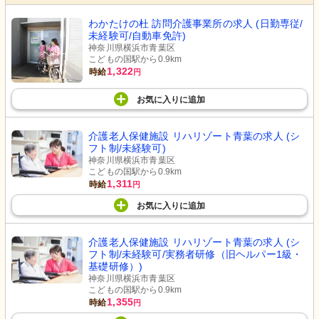
わかたけの杜 訪問介護事業所の求人 (日勤専従/
未経験可/自動車免許)
神奈川県横浜市青葉区
こどもの国駅から0.9km
1,322
時給
円
お気に入り
に
追加
介護老人保健施設 リハリゾート青葉の求人 (シ
フト制/未経験可)
神奈川県横浜市青葉区
こどもの国駅から0.9km
1,311
時給
円
お気に入り
に
追加
介護老人保健施設 リハリゾート青葉の求人 (シ
フト制/未経験可/実務者研修（旧ヘルパー1級・
基礎研修）)
神奈川県横浜市青葉区
こどもの国駅から0.9km
1,355
時給
円