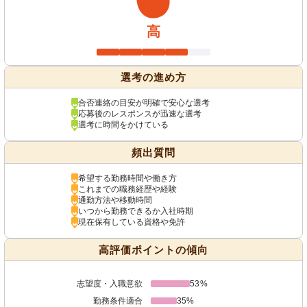
高
選考の進め方
合否連絡の目安が明確で安心な選考
応募後のレスポンスが迅速な選考
選考に時間をかけている
頻出質問
希望する勤務時間や働き方
これまでの職務経歴や経験
通勤方法や移動時間
いつから勤務できるか入社時期
現在保有している資格や免許
高評価ポイントの傾向
志望度・入職意欲
53%
勤務条件適合
35%