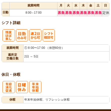
就業時間
月
火
水
木
金
土
日
日勤
募集
募集
募集
募集
募集
募集
定休
8:00
17:00
～
シフト詳細
残
週
シ
就業時間
① 8:00〜17:00 （休憩60分）
業ほぼなし
2日から可
フト相談可
週所定
2日 ～ 5日
労働日数
休日・休暇
有
年
休暇
年末年始休暇、リフレッシュ休暇
給消化促進
末年始休暇