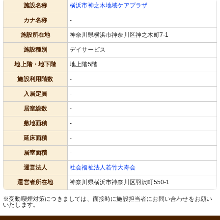
施設名称
横浜市神之木地域ケアプラザ
カナ名称
-
施設所在地
神奈川県横浜市神奈川区神之木町7-1
施設種別
デイサービス
地上階・地下階
地上階5階
施設利用階数
-
入居定員
-
居室総数
-
敷地面積
-
延床面積
-
居室面積
-
運営法人
社会福祉法人若竹大寿会
運営者所在地
神奈川県横浜市神奈川区羽沢町550-1
※受動喫煙対策につきましては、面接時に施設担当者にお問い合わせをお願い
いたします。