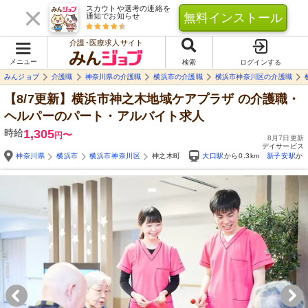
スカウトや選考の連絡を
無料インストール
通知でお知らせ
介護･医療求人サイト
メニュー
検索
ログインする
みんジョブ
介護職
神奈川県の介護職
横浜市の介護職
横浜市神奈川区の介護職
【8/7更新】横浜市神之木地域ケアプラザ
の介護職・
ヘルパーのパート・アルバイト求人
時給
1,305
〜
円
8月7日更新
デイサービス
神奈川県
横浜市
横浜市神奈川区
神之木町
大口駅
から0.3km
新子安駅
から