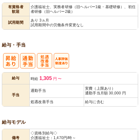
有資格者
介護福祉士、実務者研修（旧ヘルパー1級・基礎研修）、初任
歓迎
者研修（旧ヘルパー2級）
あり 3ヵ月
試用期間
試用期間中の労働条件変更なし
給与・手当
処
人事評価制度
1,305
給与
時給
円
〜
遇改善手当
あり
実費（上限あり）
通勤手当
通勤手当月額 30,000 円
手当
処遇改善手当
給与に含む
給与モデル
◇資格別給与◇
備考
介護福祉士：1,470円/時～