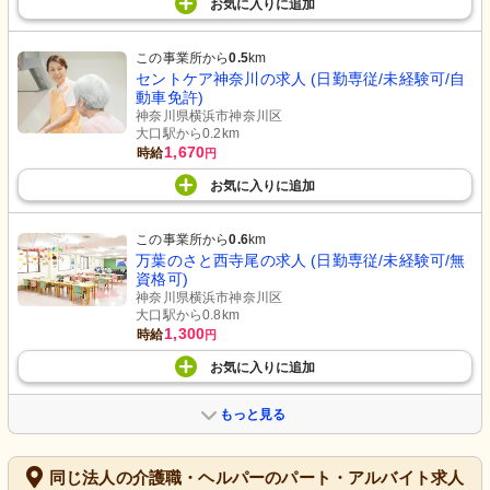
お気に入り
に
追加
この事業所から
0.5
km
セントケア神奈川の求人 (日勤専従/未経験可/自
動車免許)
神奈川県横浜市神奈川区
大口駅から0.2km
1,670
時給
円
お気に入り
に
追加
この事業所から
0.6
km
万葉のさと西寺尾の求人 (日勤専従/未経験可/無
資格可)
神奈川県横浜市神奈川区
大口駅から0.8km
1,300
時給
円
お気に入り
に
追加
もっと見る
同じ法人の介護職・ヘルパーのパート・アルバイト求人