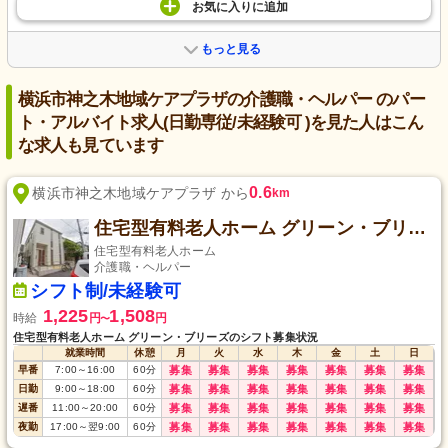
お気に入り
に
追加
もっと見る
横浜市神之木地域ケアプラザの介護職・ヘルパー のパー
ト・アルバイト求人(日勤専従/未経験可 )を見た人はこん
な求人も見ています
0.6
横浜市神之木地域ケアプラザ から
km
住宅型有料老人ホーム グリーン・ブリーズ
住宅型有料老人ホーム
介護職・ヘルパー
シフト制/未経験可
1,225
1,508
時給
円
円
〜
住宅型有料老人ホーム グリーン・ブリーズのシフト募集状況
就業時間
休憩
月
火
水
木
金
土
日
早番
7:00
～
16:00
60
分
募集
募集
募集
募集
募集
募集
募集
日勤
9:00
～
18:00
60
分
募集
募集
募集
募集
募集
募集
募集
遅番
11:00
～
20:00
60
分
募集
募集
募集
募集
募集
募集
募集
夜勤
17:00
～
翌9:00
60
分
募集
募集
募集
募集
募集
募集
募集