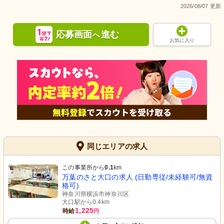
2026/08/07 更新
応募画面
進む
へ
お気に入り
同じエリアの求人
この事業所から
0.1
km
万葉のさと大口の求人 (日勤専従/未経験可/無資
格可)
神奈川県横浜市神奈川区
大口駅から0.4km
1,225
時給
円