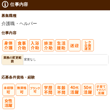
仕事内容
募集職種
介護職・ヘルパー
仕事内容
レク企画・運
業務の変更範
変更なし
囲
営
応募条件
資格・経験
子育てママパ
パ活躍