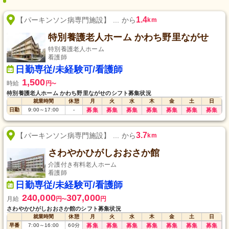
1.4
【パーキンソン病専門施設】 ... から
km
特別養護老人ホーム かわち野里ながせ
特別養護老人ホーム
看護師
日勤専従/未経験可/看護師
1,500
時給
円
〜
特別養護老人ホーム かわち野里ながせのシフト募集状況
就業時間
休憩
月
火
水
木
金
土
日
日勤
9:00
～
17:00
-
募集
募集
募集
募集
募集
募集
募集
3.7
【パーキンソン病専門施設】 ... から
km
さわやかひがしおおさか館
介護付き有料老人ホーム
看護師
日勤専従/未経験可/看護師
240,000
307,000
月給
円
円
〜
さわやかひがしおおさか館のシフト募集状況
就業時間
休憩
月
火
水
木
金
土
日
早番
7:00
～
16:00
60
分
募集
募集
募集
募集
募集
募集
募集