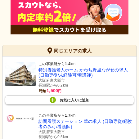
同じエリアの求人
この事業所から
1.4
km
特別養護老人ホーム かわち野里ながせの求人
(日勤専従/未経験可/看護師)
大阪府東大阪市
長瀬駅から0.2km
1,500
時給
円
お気に入り
に
追加
この事業所から
1.7
km
訪問看護ステーション 華の求人 (日勤専従/経験
者のみ可/看護師)
大阪府東大阪市
長瀬駅から0.5km