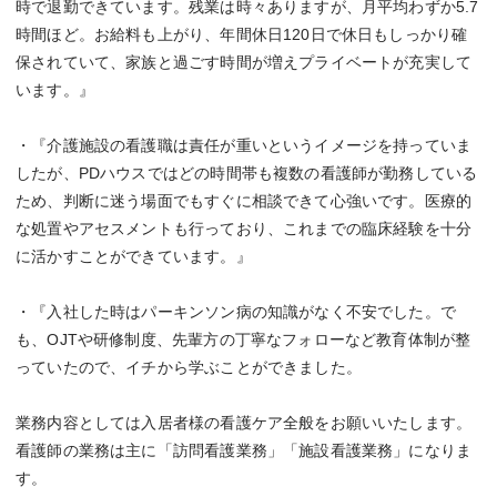
時で退勤できています。残業は時々ありますが、月平均わずか5.7
時間ほど。お給料も上がり、年間休日120日で休日もしっかり確
保されていて、家族と過ごす時間が増えプライベートが充実して
います。』
・『介護施設の看護職は責任が重いというイメージを持っていま
したが、PDハウスではどの時間帯も複数の看護師が勤務している
ため、判断に迷う場面でもすぐに相談できて心強いです。医療的
な処置やアセスメントも行っており、これまでの臨床経験を十分
に活かすことができています。』
・『入社した時はパーキンソン病の知識がなく不安でした。で
も、OJTや研修制度、先輩方の丁寧なフォローなど教育体制が整
っていたので、イチから学ぶことができました。
業務内容としては入居者様の看護ケア全般をお願いいたします。
看護師の業務は主に「訪問看護業務」「施設看護業務」になりま
す。