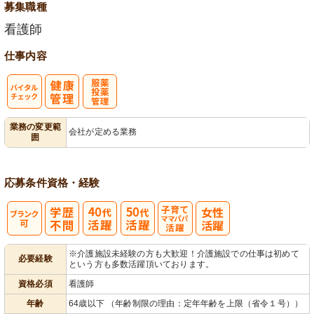
募集職種
看護師
仕事内容
バイタルチェ
服薬・投薬管
業務の変更範
会社が定める業務
囲
ック
理
応募条件
資格・経験
子育てママパ
※介護施設未経験の方も大歓迎！介護施設での仕事は初めて
必要経験
という方も多数活躍頂いております。
パ活躍
資格必須
看護師
年齢
64歳以下 （年齢制限の理由：定年年齢を上限（省令１号））