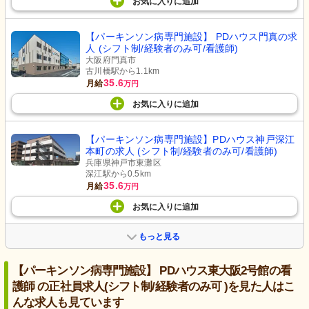
お気に入り
に
追加
【パーキンソン病専門施設】 PDハウス門真の求
人 (シフト制/経験者のみ可/看護師)
大阪府門真市
古川橋駅から1.1km
35.6
月給
万円
お気に入り
に
追加
【パーキンソン病専門施設】PDハウス神戸深江
本町の求人 (シフト制/経験者のみ可/看護師)
兵庫県神戸市東灘区
深江駅から0.5km
35.6
月給
万円
お気に入り
に
追加
もっと見る
【パーキンソン病専門施設】 PDハウス東大阪2号館の看
護師 の正社員求人(シフト制/経験者のみ可 )を見た人はこ
んな求人も見ています