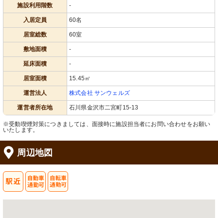
施設利用階数
-
入居定員
60名
居室総数
60室
敷地面積
-
延床面積
-
居室面積
15.45㎡
運営法人
株式会社 サンウェルズ
運営者所在地
石川県金沢市二宮町15-13
※受動喫煙対策につきましては、面接時に施設担当者にお問い合わせをお願い
いたします。
周辺地図