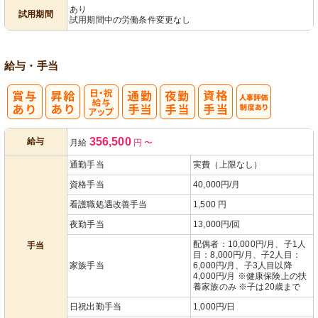
あり
試用期間
試用期間中の労働条件変更なし
給与・手当
日・祝給与ア
人事評価制度
356,500
給与
月給
円
〜
ップ
あり
通勤手当
実費（上限なし）
資格手当
40,000円/月
看護職処遇改善手当
1,500 円
夜勤手当
13,000円/回
配偶者：10,000円/月、子1人
手当
目：8,000円/月、子2人目：
家族手当
6,000円/月、子3人目以降
4,000円/月 ※健康保険上の扶
養家族のみ ※子は20歳まで
日祝出勤手当
1,000円/日