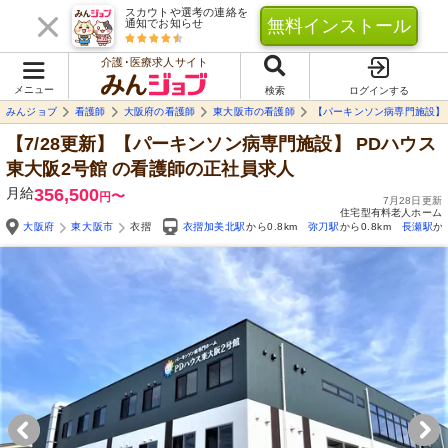
スカウトや選考の連絡を
無料インストール
通知でお知らせ
介護･医療求人サイト
メニュー
検索
ログインする
みんジョブ
看護師
大阪府の看護師
東大阪市の看護師
【パーキンソン病専門施設】 
【7/28更新】【パーキンソン病専門施設】 PDハウス
東大阪2号館
の看護師の正社員求人
月給
356,500
〜
円
7月28日更新
住宅型有料老人ホーム
大阪府
東大阪市
衣摺
衣摺加美北駅
から0.8km
弥刀駅
から0.8km
長瀬駅
か