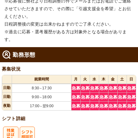
※応募後に弊社より日程調整の件でメールまたはお電話でご連絡
させていただきますので、その際に「引越支援金を希望」とお伝
えください。
日程調整後の変更は出来かねますのでご了承ください。
※過去に応募・選考履歴がある方は対象外となる場合がありま
す。
勤務形態
募集状況
就業時間
月
火
水
木
金
土
日
日勤
急募
急募
急募
急募
急募
急募
急募
8:30
17:30
～
日勤
急募
急募
急募
急募
急募
急募
急募
9:00
18:00
～
夜勤
急募
急募
急募
急募
急募
急募
急募
17:00
翌9:00
～
シフト詳細