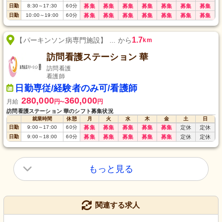
日勤
8:30
～
17:30
60
分
募集
募集
募集
募集
募集
募集
募集
日勤
10:00
～
19:00
60
分
募集
募集
募集
募集
募集
募集
募集
1.7
【パーキンソン病専門施設】 ... から
km
訪問看護ステーション 華
訪問看護
看護師
日勤専従/経験者のみ可/看護師
280,000
360,000
月給
円
円
〜
訪問看護ステーション 華のシフト募集状況
就業時間
休憩
月
火
水
木
金
土
日
日勤
9:00
～
17:00
60
分
募集
募集
募集
募集
募集
定休
定休
日勤
9:00
～
18:00
60
分
募集
募集
募集
募集
募集
定休
定休
もっと見る
関連する求人