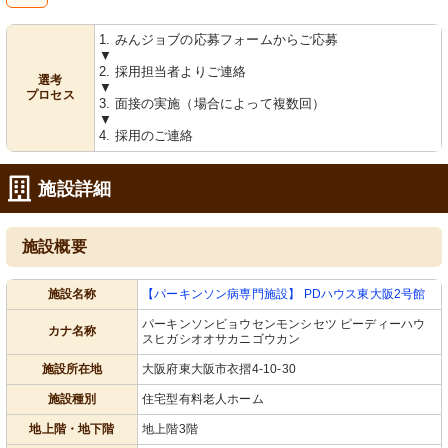
Web
1. みんジョブの応募フォームからご応募
面接可
▼
2. 採用担当者よりご連絡
選考
▼
プロセス
3. 面接の実施（場合によって複数回）
▼
4. 採用のご連絡
施設詳細
施設概要
施設名称
【パーキンソン病専門施設】 PDハウス東大阪2号館
パーキンソンビョウセンモンシセツ ピーディーハウ
カナ名称
スヒガシオオサカニゴウカン
施設所在地
大阪府東大阪市衣摺4-10-30
施設種別
住宅型有料老人ホーム
地上階・地下階
地上階3階