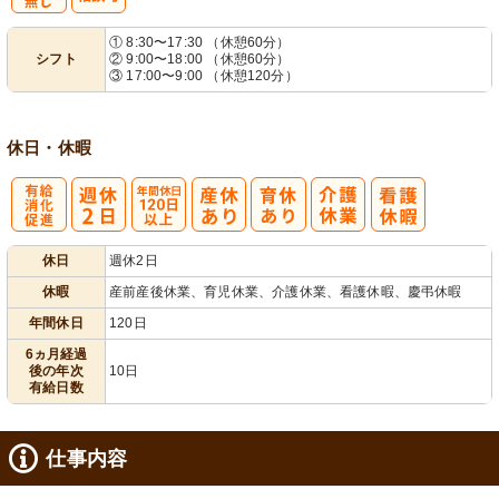
残
シ
① 8:30〜17:30 （休憩60分）
シフト
② 9:00〜18:00 （休憩60分）
業ほぼなし
フト相談可
③ 17:00〜9:00 （休憩120分）
休日・休暇
有
年間休日
休日
週休2日
給消化促進
120日以上
休暇
産前産後休業、育児休業、介護休業、看護休暇、慶弔休暇
年間休日
120日
6ヵ月経過
後の年次
10日
有給日数
仕事内容