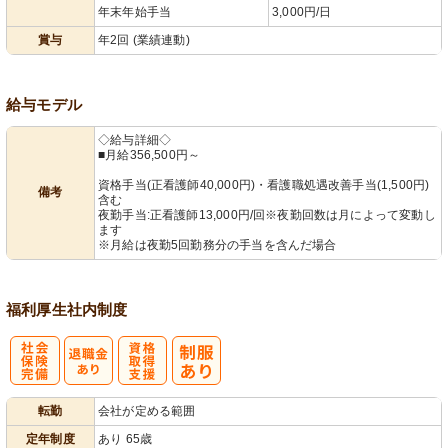
年末年始手当
3,000円/日
賞与
年2回 (業績連動)
給与モデル
◇給与詳細◇
■月給356,500円～
資格手当(正看護師40,000円)・看護職処遇改善手当(1,500円)
備考
含む
夜勤手当:正看護師13,000円/回※夜勤回数は月によって変動し
ます
※月給は夜勤5回勤務分の手当を含んだ場合
福利厚生
社内制度
社
資格取得支援
転勤
会社が定める範囲
会保険完備
あり
定年制度
あり 65歳