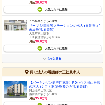
28.0
月給
万円
お気に入り
に
追加
この事業所から
2.3
km
リープ 訪問看護ステーションの求人 (日勤専従/
未経験可/看護師)
大阪府東大阪市
ＪＲ俊徳道駅から0.1km
30.0
月給
万円
お気に入り
に
追加
もっと見る
同じ法人の看護師の正社員求人
【パーキンソン病専門施設】PDハウス岡山辰巳
の求人 (シフト制/経験者のみ可/看護師)
岡山県岡山市北区
備前西市駅から1.4km
35.6
月給
万円