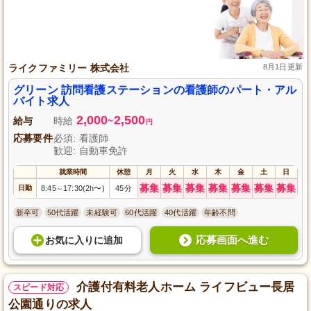
ライクファミリー 株式会社
8月1日更新
グリーン 訪問看護ステーションの看護師のパート・アル
バイト求人
2,000
2,500
給与
時給
~
円
応募要件
必須: 看護師
歓迎: 自動車免許
就業時間
休憩
月
火
水
木
金
土
日
募集
募集
募集
募集
募集
募集
募集
日勤
8:45
17:30(2h〜)
45分
～
新卒可
50代活躍
未経験可
60代活躍
40代活躍
年齢不問
応募画面へ進む
お気に入り
に
追加
介護付有料老人ホーム ライフビュー長居
スピード対応
公園通りの求人