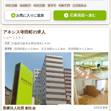
50代活躍
未経験可
60代活躍
新卒可
年齢不問
土日祝休み
応募画面へ進む
お気に入り
に
追加
アネシス寺田町の求人
ショートステイ
住所
大阪府大阪市生野区林寺1-4-24
最寄駅
寺田町駅から0.5km、天王寺駅から1.3km、阿倍野駅から1.5km
医療法人社団 創生会
8月6日更新