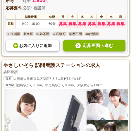
1,800
給与
時給
円
応募要件
必須: 看護師
就業時間
休憩
月
火
水
木
金
土
日
募集
募集
募集
募集
募集
募集
募集
日勤
9:00
18:00
60分
～
50代活躍
新卒可
年齢不問
未経験可
学歴不問
40代活躍
応募画面へ進む
お気に入り
に
追加
やさしいそら 訪問看護ステーションの求人
訪問看護
住所
大阪府大阪市福島区福島7-6-7大阪HTSビル6F
最寄駅
福島駅から0.0km、中之島駅から0.7km、大阪駅から1.0km