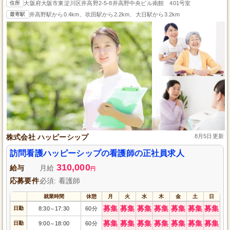
住所
大阪府大阪市東淀川区井高野2-5-8井高野中央ビル南館 401号室
最寄駅
井高野駅から0.4km、吹田駅から2.2km、大日駅から3.2km
株式会社 ハッピーシップ
8月5日更新
訪問看護ハッピーシップの看護師の正社員求人
310,000
給与
月給
円
応募要件
必須: 看護師
就業時間
休憩
月
火
水
木
金
土
日
募集
募集
募集
募集
募集
募集
募集
日勤
8:30
17:30
60分
～
募集
募集
募集
募集
募集
募集
募集
日勤
9:00
18:00
60分
～