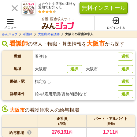
スカウトや選考の連絡を
無料インストール
通知でお知らせ
介護･医療求人サイト
メニュー
ログインする
みんジョブ
看護師
大阪府の看護師
大阪市の看護師求人
看護師
大阪市
の求人・転職・募集情報を
から探す
職種
看護師
選択
地域
大阪府
選択
大阪市
選択
路線・駅
指定なし
選択
詳細条件
給与/雇用形態/資格/種別など
選択
大阪市
の看護師求人の給与相場
正社員
パート・アルバイト
(月収)
(時給)
276,191
1,711
円
円
給与相場