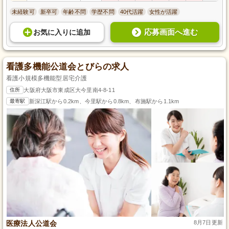
未経験可
新卒可
年齢不問
学歴不問
40代活躍
女性が活躍
応募画面へ進む
お気に入り
に
追加
看護多機能公道会とびらの求人
看護小規模多機能型居宅介護
住所
大阪府大阪市東成区大今里南4-8-11
最寄駅
新深江駅から0.2km、今里駅から0.8km、布施駅から1.1km
医療法人公道会
8月7日更新