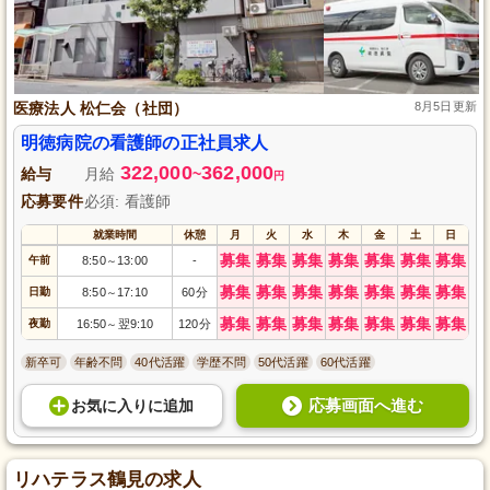
医療法人 松仁会（社団）
8月5日更新
明徳病院の看護師の正社員求人
322,000
362,000
給与
月給
~
円
応募要件
必須: 看護師
就業時間
休憩
月
火
水
木
金
土
日
募集
募集
募集
募集
募集
募集
募集
午前
8:50
13:00
-
～
募集
募集
募集
募集
募集
募集
募集
日勤
8:50
17:10
60分
～
募集
募集
募集
募集
募集
募集
募集
夜勤
16:50
翌9:10
120分
～
新卒可
年齢不問
40代活躍
学歴不問
50代活躍
60代活躍
応募画面へ進む
お気に入り
に
追加
リハテラス鶴見の求人