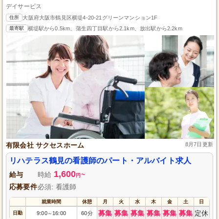
デイサービス
住所
大阪府大阪市鶴見区横堤4-20-21グリーンマンション1F
最寄駅
横堤駅から0.5km、蒲生四丁目駅から2.1km、放出駅から2.2km
有限会社 サクセスホーム
8月7日更新
リハテラス鶴見の看護師のパート・アルバイト求人
1,600
給与
時給
~
円
応募要件
必須: 看護師
就業時間
休憩
月
火
水
木
金
土
日
募集
募集
募集
募集
募集
募集
定休
日勤
9:00
16:00
60分
～