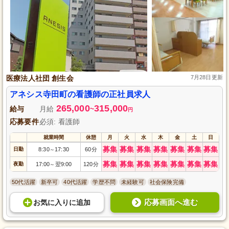
医療法人社団 創生会
7月28日更新
アネシス寺田町の看護師の正社員求人
265,000
315,000
給与
月給
~
円
応募要件
必須: 看護師
就業時間
休憩
月
火
水
木
金
土
日
募集
募集
募集
募集
募集
募集
募集
日勤
8:30
17:30
60分
～
募集
募集
募集
募集
募集
募集
募集
夜勤
17:00
翌9:00
120分
～
50代活躍
新卒可
40代活躍
学歴不問
未経験可
社会保険完備
応募画面へ進む
お気に入り
に
追加