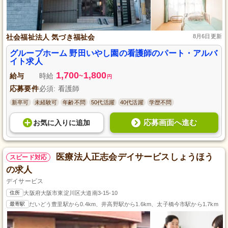
社会福祉法人 気づき福祉会
8月6日更新
グループホーム 野田いやし園の看護師のパート・アルバ
イト求人
1,700
1,800
給与
時給
~
円
応募要件
必須: 看護師
新卒可
未経験可
年齢不問
50代活躍
40代活躍
学歴不問
応募画面へ進む
お気に入り
に
追加
医療法人正志会デイサービスしょうほう
スピード対応
の求人
デイサービス
住所
大阪府大阪市東淀川区大道南3-15-10
最寄駅
だいどう豊里駅から0.4km、井高野駅から1.6km、太子橋今市駅から1.7km