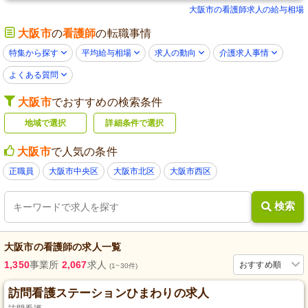
大阪市の看護師求人の給与相場
大阪市
の
看護師
の転職事情
特集から探す
平均給与相場
求人の動向
介護求人事情
よくある質問
大阪市
でおすすめの検索条件
地域で選択
詳細条件で選択
大阪市
で人気の条件
正職員
大阪市中央区
大阪市北区
大阪市西区
検索
大阪市
の
看護師
の求人一覧
1,350
事業所
2,067
求人
おすすめ順
(1~30件)
訪問看護ステーションひまわりの求人