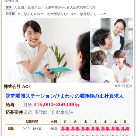
訪問看護
住所
大阪府大阪市東淀川区東中島2-8-6新大阪駅前801号室
最寄駅
南方駅から0.5km、新大阪駅から0.7km、淡路駅から1.7km
株式会社 AOI
8月7日更新
訪問看護ステーションひまわりの看護師の正社員求人
315,000
350,000
給与
月給
~
円
応募要件
必須: 看護師、自動車免許
就業時間
休憩
月
火
水
木
金
土
日
募集
募集
募集
募集
募集
募集
募集
日勤
9:00
18:00
60分
～