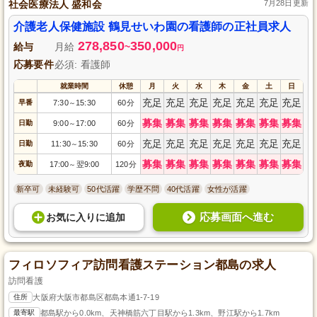
社会医療法人 盛和会
7月28日更新
介護老人保健施設 鶴見せいわ園の看護師の正社員求人
278,850
350,000
給与
月給
~
円
応募要件
必須: 看護師
就業時間
休憩
月
火
水
木
金
土
日
充足
充足
充足
充足
充足
充足
充足
早番
7:30
15:30
60分
～
募集
募集
募集
募集
募集
募集
募集
日勤
9:00
17:00
60分
～
充足
充足
充足
充足
充足
充足
充足
日勤
11:30
15:30
60分
～
募集
募集
募集
募集
募集
募集
募集
夜勤
17:00
翌9:00
120分
～
新卒可
未経験可
50代活躍
学歴不問
40代活躍
女性が活躍
応募画面へ進む
お気に入り
に
追加
フィロソフィア訪問看護ステーション都島の求人
訪問看護
住所
大阪府大阪市都島区都島本通1-7-19
最寄駅
都島駅から0.0km、天神橋筋六丁目駅から1.3km、野江駅から1.7km