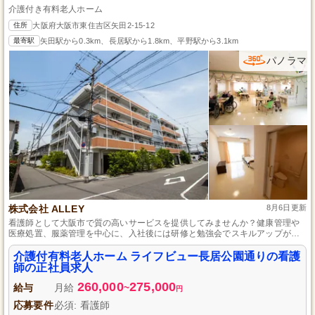
介護付き有料老人ホーム
住所
大阪府大阪市東住吉区矢田2-15-12
最寄駅
矢田駅から0.3km、長居駅から1.8km、平野駅から3.1km
パノラマ
株式会社 ALLEY
8月6日更新
看護師として大阪市で質の高いサービスを提供してみませんか？健康管理や
医療処置、服薬管理を中心に、入社後には研修と勉強会でスキルアップが可
能です。安心して長期的にキャリアを築ける環境が整っており、各種保険や
手当もしっかり完備しています。
介護付有料老人ホーム ライフビュー長居公園通りの看護
師の正社員求人
260,000
275,000
給与
月給
~
円
応募要件
必須: 看護師