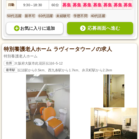
募集
募集
募集
募集
募集
募集
募集
日勤
9:30
18:30
60分
～
50代活躍
新卒可
60代活躍
未経験可
学歴不問
40代活躍
応募画面へ進む
お気に入り
に
追加
特別養護老人ホーム ラヴィータウーノの求人
特別養護老人ホーム
住所
大阪府大阪市此花区伝法6-5-12
最寄駅
伝法駅から0.5km、西九条駅から1.7km、弁天町駅から2.2km