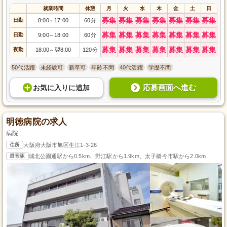
就業時間
休憩
月
火
水
木
金
土
日
募集
募集
募集
募集
募集
募集
募集
日勤
8:00
17:00
60分
～
募集
募集
募集
募集
募集
募集
募集
日勤
9:00
18:00
60分
～
募集
募集
募集
募集
募集
募集
募集
夜勤
18:00
翌8:00
120分
～
50代活躍
未経験可
新卒可
年齢不問
40代活躍
学歴不問
応募画面へ進む
お気に入り
に
追加
明徳病院の求人
病院
住所
大阪府大阪市旭区生江1-3-26
最寄駅
城北公園通駅から0.5km、野江駅から1.9km、太子橋今市駅から2.0km