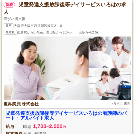
児童発達支援放課後等デイサービスいろはの求
新着
人
障がい者支援
住所
大阪府大阪市西淀川区姫里2-1-6
最寄駅
姫島駅から0.4km、野田駅から2.3km、十三駅から2.5km
世界笑顔 株式会社
7月28日更新
児童発達支援放課後等デイサービスいろはの看護師のパ
ート・アルバイト求人
1,700
2,000
給与
時給
~
円
応募要件
必須: 看護師