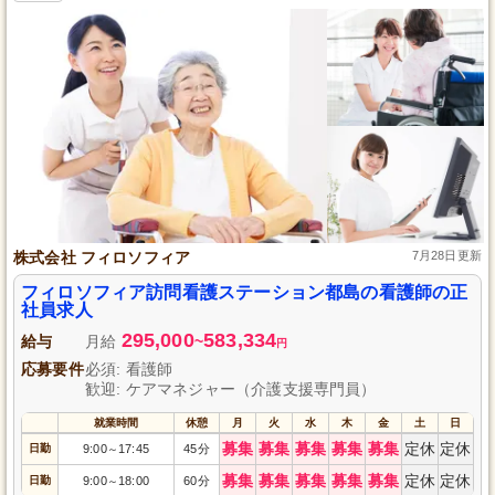
株式会社 フィロソフィア
7月28日更新
フィロソフィア訪問看護ステーション都島の看護師の正
社員求人
295,000
583,334
給与
月給
~
円
応募要件
必須: 看護師
歓迎: ケアマネジャー（介護支援専門員）
就業時間
休憩
月
火
水
木
金
土
日
募集
募集
募集
募集
募集
定休
定休
日勤
9:00
17:45
45分
～
募集
募集
募集
募集
募集
定休
定休
日勤
9:00
18:00
60分
～