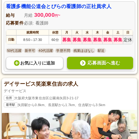
看護多機能公道会とびらの看護師の正社員求人
300,000
給与
月給
~
円
応募要件
必須: 看護師
就業時間
休憩
月
火
水
木
金
土
日
募集
募集
募集
募集
募集
募集
定休
日勤
8:50
17:30
60分
～
50代活躍
新卒可
40代活躍
学歴不問
残業ほぼなし
駅近
応募画面へ進む
お気に入り
に
追加
デイサービス笑楽東住吉の求人
デイサービス
住所
大阪府大阪市東住吉区公園南矢田3-21-17
最寄駅
矢田駅から0.8km、長居駅から1.7km、住吉駅から3.5km