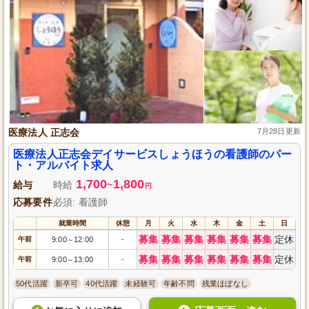
医療法人 正志会
7月28日更新
医療法人正志会デイサービスしょうほうの看護師のパー
ト・アルバイト求人
1,700
1,800
給与
時給
~
円
応募要件
必須: 看護師
就業時間
休憩
月
火
水
木
金
土
日
募集
募集
募集
募集
募集
募集
定休
午前
9:00
12:00
-
～
募集
募集
募集
募集
募集
募集
定休
午前
9:00
13:00
-
～
50代活躍
新卒可
40代活躍
未経験可
年齢不問
残業ほぼなし