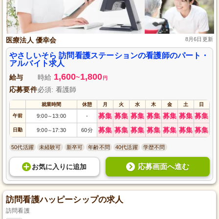
医療法人 優幸会
8月6日更新
やさしいそら 訪問看護ステーションの看護師のパート・
アルバイト求人
1,600
1,800
給与
時給
~
円
応募要件
必須: 看護師
就業時間
休憩
月
火
水
木
金
土
日
募集
募集
募集
募集
募集
募集
募集
午前
9:00
13:00
-
～
募集
募集
募集
募集
募集
募集
募集
日勤
9:00
17:30
60分
～
50代活躍
未経験可
新卒可
年齢不問
40代活躍
学歴不問
応募画面へ進む
お気に入り
に
追加
訪問看護ハッピーシップの求人
訪問看護