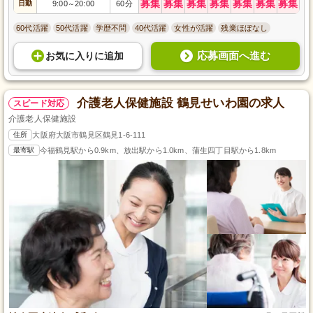
募集
募集
募集
募集
募集
募集
募集
日勤
9:00
20:00
60分
～
60代活躍
50代活躍
学歴不問
40代活躍
女性が活躍
残業ほぼなし
応募画面へ進む
お気に入り
に
追加
介護老人保健施設 鶴見せいわ園の求人
スピード対応
介護老人保健施設
住所
大阪府大阪市鶴見区鶴見1-6-111
最寄駅
今福鶴見駅から0.9km、放出駅から1.0km、蒲生四丁目駅から1.8km