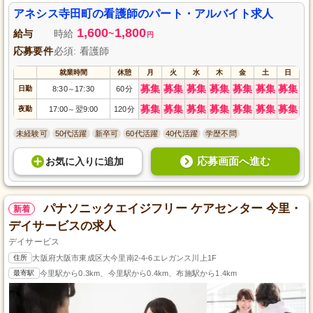
アネシス寺田町の看護師のパート・アルバイト求人
1,600
1,800
給与
時給
~
円
応募要件
必須: 看護師
就業時間
休憩
月
火
水
木
金
土
日
募集
募集
募集
募集
募集
募集
募集
日勤
8:30
17:30
60分
～
募集
募集
募集
募集
募集
募集
募集
夜勤
17:00
翌9:00
120分
～
未経験可
50代活躍
新卒可
60代活躍
40代活躍
学歴不問
応募画面へ進む
お気に入り
に
追加
パナソニックエイジフリー ケアセンター 今里・
新着
デイサービスの求人
デイサービス
住所
大阪府大阪市東成区大今里南2-4-6エレガンス川上1F
最寄駅
今里駅から0.3km、今里駅から0.4km、布施駅から1.4km