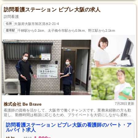
訪問看護ステーション ビブレ大阪の求人
訪問看護
住所
大阪府大阪市旭区清水2-21-4
最寄駅
千林駅から0.1km、太子橋今市駅から0.9km、野江駅から2.1km
株式会社 Be Brave
7月28日更新
看護師の資格を活かして、大阪市で働くチャンスです。業務未経験の方も歓
迎し、勤務時間は相談に応じるため、プライベートを大切にしながら柔軟に
働くことが可能です。各利用者さまの心身の状態や生活環境に合わせた看護
業務を通じて、人生の支え手となるやりがいを感じてみませんか。
訪問看護ステーション ビブレ大阪の看護師のパート・ア
ルバイト求人