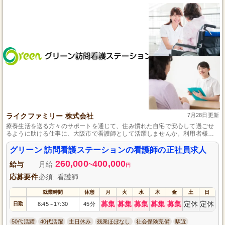
ライクファミリー 株式会社
7月28日更新
療養生活を送る方々のサポートを通じて、住み慣れた自宅で安心して過ごせ
るように助ける仕事に、大阪市で看護師として活躍しませんか。利用者様の
健康と日常生活を支える中で、スタッフ間のコミュニケーションも大切にし
て、柔軟なケアを実現しています。直行直帰OKや在宅での記録が可能など、
グリーン 訪問看護ステーションの看護師の正社員求人
効率良く働ける環境を整えています。
260,000
400,000
給与
月給
~
円
応募要件
必須: 看護師
就業時間
休憩
月
火
水
木
金
土
日
募集
募集
募集
募集
募集
定休
定休
日勤
8:45
17:30
45分
～
50代活躍
40代活躍
土日休み
残業ほぼなし
社会保険完備
駅近