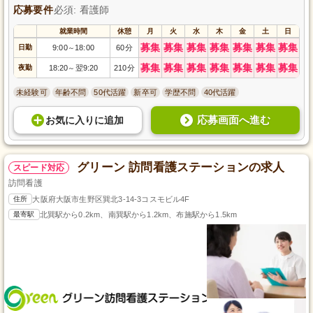
応募要件
必須: 看護師
就業時間
休憩
月
火
水
木
金
土
日
募集
募集
募集
募集
募集
募集
募集
日勤
9:00
18:00
60分
～
募集
募集
募集
募集
募集
募集
募集
夜勤
18:20
翌9:20
210分
～
未経験可
年齢不問
50代活躍
新卒可
学歴不問
40代活躍
応募画面へ進む
お気に入り
に
追加
グリーン 訪問看護ステーションの求人
スピード対応
訪問看護
住所
大阪府大阪市生野区巽北3-14-3コスモビル4F
最寄駅
北巽駅から0.2km、南巽駅から1.2km、布施駅から1.5km