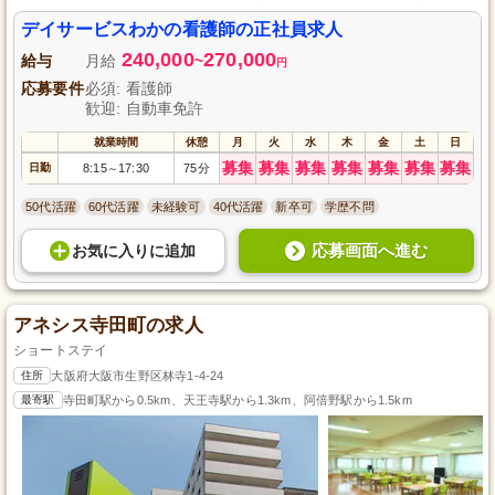
護師資格をお持ちであれば、未経験やブランクのある方も歓迎！日勤のみで
週休2日制であり、プライベートを大切にしながら働ける環境です。チームワ
デイサービスわかの看護師の正社員求人
ークを重視した温かな職場で一緒に成長しましょう。
240,000
270,000
給与
月給
~
円
応募要件
必須: 看護師
歓迎: 自動車免許
就業時間
休憩
月
火
水
木
金
土
日
募集
募集
募集
募集
募集
募集
募集
日勤
8:15
17:30
75分
～
50代活躍
60代活躍
未経験可
40代活躍
新卒可
学歴不問
応募画面へ進む
お気に入り
に
追加
アネシス寺田町の求人
ショートステイ
住所
大阪府大阪市生野区林寺1-4-24
最寄駅
寺田町駅から0.5km、天王寺駅から1.3km、阿倍野駅から1.5km