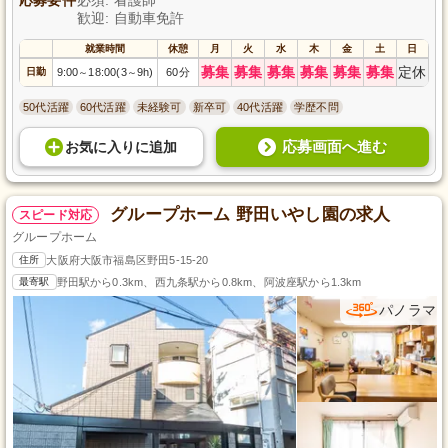
歓迎: 自動車免許
就業時間
休憩
月
火
水
木
金
土
日
募集
募集
募集
募集
募集
募集
定休
日勤
9:00
18:00(3
9h)
60分
～
～
50代活躍
60代活躍
未経験可
新卒可
40代活躍
学歴不問
応募画面へ進む
お気に入り
に
追加
グループホーム 野田いやし園の求人
スピード対応
グループホーム
住所
大阪府大阪市福島区野田5-15-20
最寄駅
野田駅から0.3km、西九条駅から0.8km、阿波座駅から1.3km
パノラマ