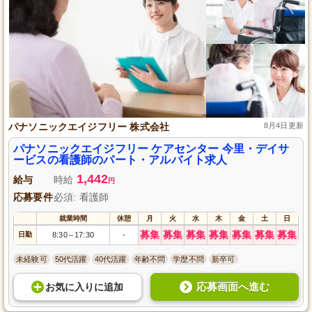
パナソニックエイジフリー 株式会社
8月4日更新
パナソニックエイジフリー ケアセンター 今里・デイサ
ービスの看護師のパート・アルバイト求人
1,442
給与
時給
円
応募要件
必須: 看護師
就業時間
休憩
月
火
水
木
金
土
日
募集
募集
募集
募集
募集
募集
募集
日勤
8:30
17:30
-
～
未経験可
50代活躍
40代活躍
年齢不問
学歴不問
新卒可
応募画面へ進む
お気に入り
に
追加