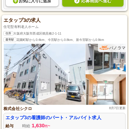
応募画面へ進む
お気に入り
に
追加
エタップ3の求人
住宅型有料老人ホーム
住所
大阪府大阪市西成区鶴見橋2-1-11
最寄駅
花園町駅から0.4km、今宮駅から0.8km、新今宮駅から0.9km
パノラマ
株式会社シクロ
8月7日更新
エタップ3の看護師のパート・アルバイト求人
1,630
給与
時給
~
円