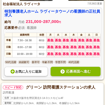
社会福祉法人 ラヴィータ
7月28日更新
特別養護老人ホーム ラヴィータウーノの看護師の正社員
求人
231,000
287,000
給与
月給
~
円
応募要件
必須: 看護師
就業時間
休憩
月
火
水
木
金
土
日
募集
募集
募集
募集
募集
募集
募集
早番
7:30
16:30
60分
～
募集
募集
募集
募集
募集
募集
募集
日勤
8:00
17:00
60分
～
募集
募集
募集
募集
募集
募集
募集
日勤
10:00
19:00
60分
～
50代活躍
未経験可
新卒可
年齢不問
学歴不問
40代活躍
応募画面へ進む
お気に入り
に
追加
グリーン 訪問看護ステーションの求人
スピード対応
訪問看護
住所
大阪府大阪市生野区巽北3-14-3コスモビル4F
最寄駅
北巽駅から0.2km、南巽駅から1.2km、布施駅から1.5km