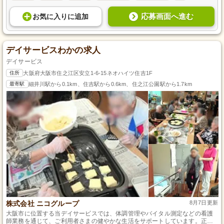
応募画面へ進む
お気に入り
に
追加
デイサービスわかの求人
デイサービス
住所
大阪府大阪市住之江区安立1-6-15ネオハイツ住吉1F
最寄駅
細井川駅から0.1km、住吉駅から0.6km、住之江公園駅から1.7km
株式会社 ニコグループ
8月7日更新
大阪市に位置する当デイサービスでは、体調管理やバイタル測定などの看護
師業務を通じて、ご利用者さまの健やかな生活をサポートしています。正看