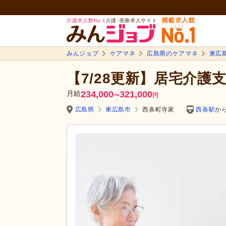
介護求人数No.1
介護･医療求人サイト
みんジョブ
ケアマネ
広島県のケアマネ
東広
【7/28更新】居宅介護
月給
234,000
321,000
〜
円
広島県
東広島市
西条町寺家
西条駅
から