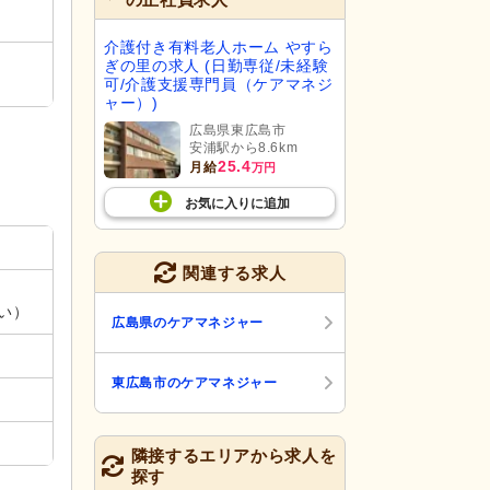
介護付き有料老人ホーム やすら
ぎの里の求人 (日勤専従/未経験
可/介護支援専門員（ケアマネジ
ャー）)
広島県東広島市
安浦駅から8.6km
25.4
月給
万円
お気に入り
に
追加
関連する求人
い）
広島県のケアマネジャー
東広島市のケアマネジャー
隣接するエリアから求人を
探す