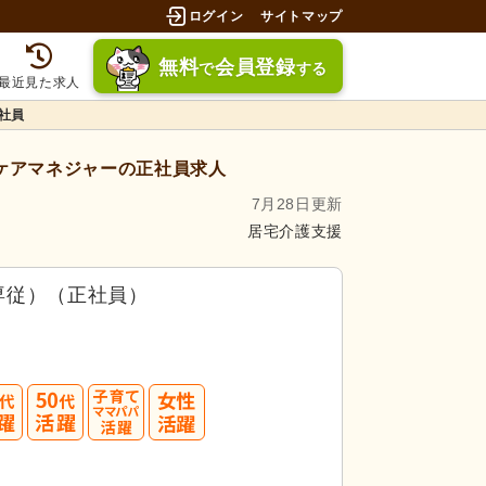
ログイン
サイトマップ
無料
会員登録
で
する
最近見た求人
社員
ケアマネジャーの正社員求人
7月28日更新
居宅介護支援
専従）（正社員）
40
50