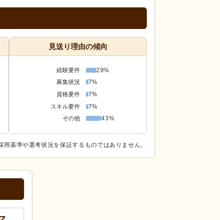
見送り理由の傾向
経験要件
29%
募集状況
7%
資格要件
7%
スキル要件
7%
その他
43%
採用基準や選考状況を保証するものではありません。
マ