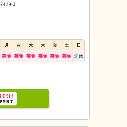
代活躍
29-3
月
火
水
木
金
土
日
募集
募集
募集
募集
募集
募集
定休