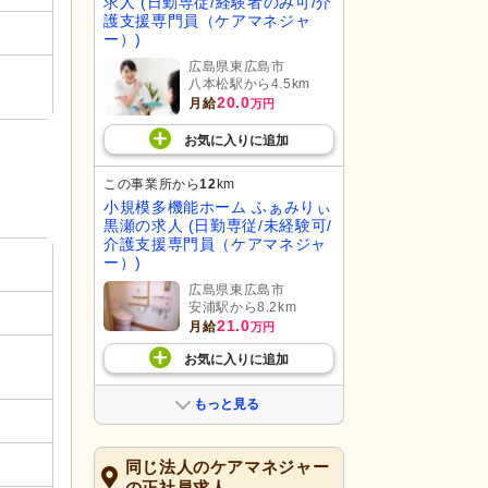
求人 (日勤専従/経験者のみ可/介
護支援専門員（ケアマネジャ
ー）)
広島県東広島市
八本松駅から4.5km
20.0
月給
万円
お気に入り
に
追加
この事業所から
12
km
小規模多機能ホーム ふぁみりぃ
黒瀬の求人 (日勤専従/未経験可/
介護支援専門員（ケアマネジャ
ー）)
広島県東広島市
安浦駅から8.2km
21.0
月給
万円
お気に入り
に
追加
もっと見る
同じ法人のケアマネジャー
の正社員求人