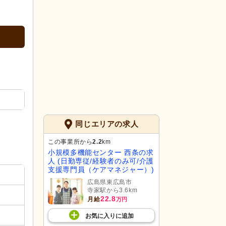
同じエリアの求人
この事業所から
2.2
km
小規模多機能センター 西条の求
人 (日勤専従/経験者のみ可/介護
支援専門員（ケアマネジャー）)
広島県東広島市
寺家駅から3.6km
22.8
月給
万円
お気に入り
に
追加