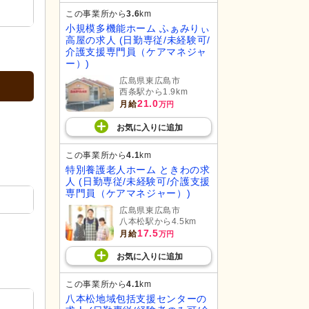
この事業所から
3.6
km
小規模多機能ホーム ふぁみりぃ
高屋の求人 (日勤専従/未経験可/
介護支援専門員（ケアマネジャ
ー）)
広島県東広島市
西条駅から1.9km
21.0
月給
万円
お気に入り
に
追加
この事業所から
4.1
km
特別養護老人ホーム ときわの求
人 (日勤専従/未経験可/介護支援
専門員（ケアマネジャー）)
広島県東広島市
八本松駅から4.5km
17.5
月給
万円
お気に入り
に
追加
この事業所から
4.1
km
八本松地域包括支援センターの