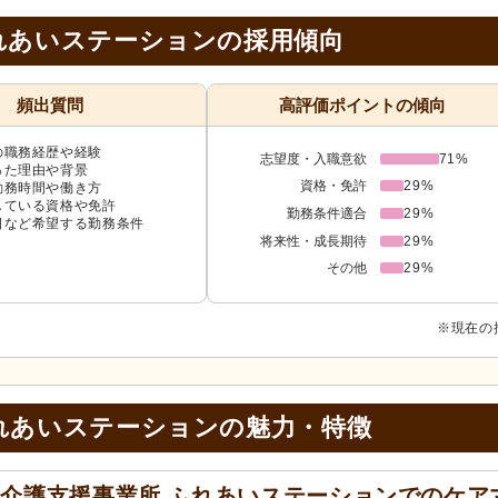
れあいステーションの採用傾向
頻出質問
高評価ポイントの傾向
の職務経歴や経験
志望度・入職意欲
71%
った理由や背景
資格・免許
29%
勤務時間や働き方
している資格や免許
勤務条件適合
29%
日など希望する勤務条件
将来性・成長期待
29%
その他
29%
※現在の
れあいステーションの
魅力・特徴
介護支援事業所 ふれあいステーションでのケア