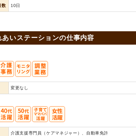
日数
10日
れあいステーションの
仕事内容
変更なし
40
50
介護支援専門員（ケアマネジャー）、自動車免許