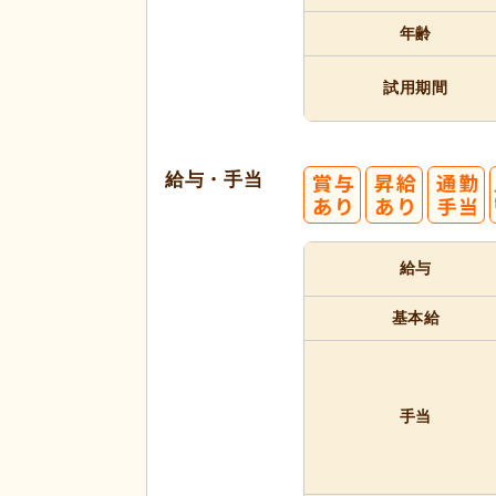
代活躍
年齢
試用期間
給与・手当
給与
基本給
手当