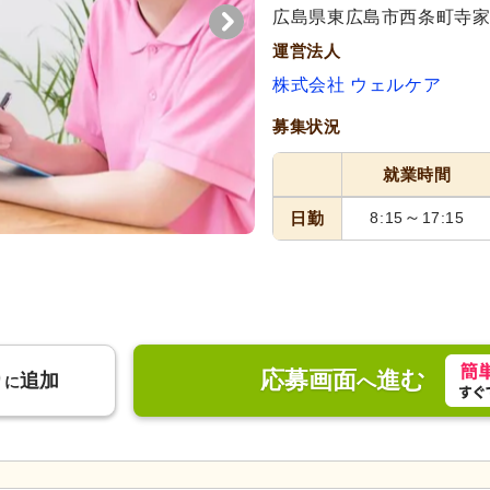
代活躍
広島県東広島市西条町寺家74
運営法人
株式会社 ウェルケア
募集状況
就業時間
～
日勤
8:15
17:15
応募画面
進む
り
追加
へ
に