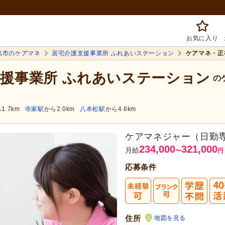
お気に入り
島市のケアマネ
居宅介護支援事業所 ふれあいステーション
ケアマネ・正
支援事業所 ふれあいステーション
の
1.7km
寺家駅
から2.0km
八本松駅
から4.6km
ケアマネジャー（日勤
234,000
321,000
月給
〜
円
応募条件
住所
地図を見る