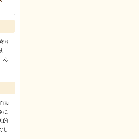
寄り
域
、あ
自動
務に
想的
でし