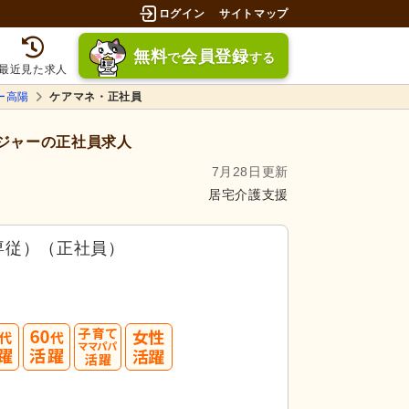
ログイン
サイトマップ
無料
会員登録
で
する
最近見た求人
ー高陽
ケアマネ・正社員
ジャーの正社員求人
7月28日更新
居宅介護支援
専従）（正社員）
募してみましょう！
50
60
3.5件」
の
求人に応募しています！