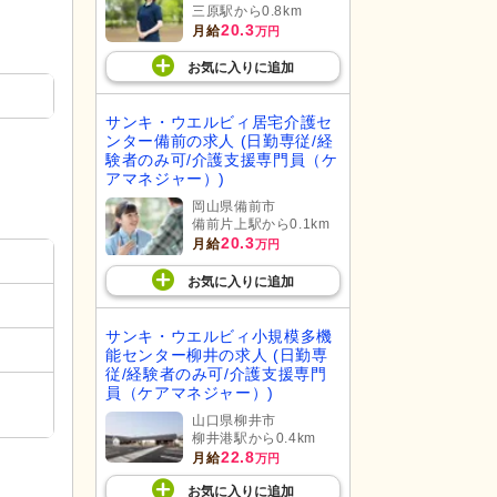
三原駅から0.8km
20.3
月給
万円
お気に入り
に
追加
サンキ・ウエルビィ居宅介護セ
ンター備前の求人 (日勤専従/経
験者のみ可/介護支援専門員（ケ
アマネジャー）)
岡山県備前市
備前片上駅から0.1km
20.3
月給
万円
お気に入り
に
追加
サンキ・ウエルビィ小規模多機
能センター柳井の求人 (日勤専
従/経験者のみ可/介護支援専門
員（ケアマネジャー）)
山口県柳井市
柳井港駅から0.4km
22.8
月給
万円
お気に入り
に
追加