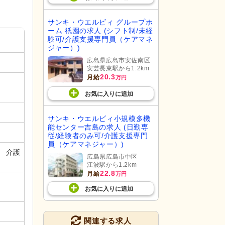
サンキ・ウエルビィ グループホ
ーム 祇園の求人 (シフト制/未経
験可/介護支援専門員（ケアマネ
ジャー）)
広島県広島市安佐南区
安芸長束駅から1.2km
20.3
月給
万円
お気に入り
に
追加
サンキ・ウエルビィ小規模多機
能センター吉島の求人 (日勤専
従/経験者のみ可/介護支援専門
員（ケアマネジャー）)
円 介護
広島県広島市中区
江波駅から1.2km
22.8
月給
万円
お気に入り
に
追加
関連する求人