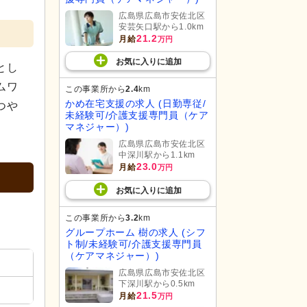
広島県広島市安佐北区
安芸矢口駅から1.0km
21.2
月給
万円
お気に入り
に
追加
とし
ムワ
この事業所から
2.4
km
かめ在宅支援の求人 (日勤専従/
つや
未経験可/介護支援専門員（ケア
マネジャー）)
広島県広島市安佐北区
中深川駅から1.1km
23.0
月給
万円
お気に入り
に
追加
この事業所から
3.2
km
グループホーム 樹の求人 (シフ
ト制/未経験可/介護支援専門員
（ケアマネジャー）)
広島県広島市安佐北区
下深川駅から0.5km
21.5
月給
万円