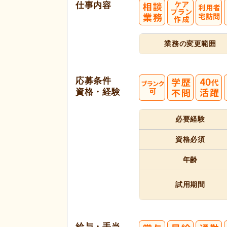
仕事内容
業務の変更範囲
応募条件
資格・経験
40
必要経験
代活躍
代活躍
資格必須
年齢
試用期間
給与・手当