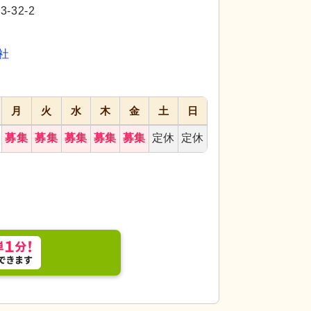
代活躍
32-2
応募画面
進む
へ
社
お気に入り
に
追加
月
火
水
木
金
土
日
募集
募集
募集
募集
募集
定休
定休