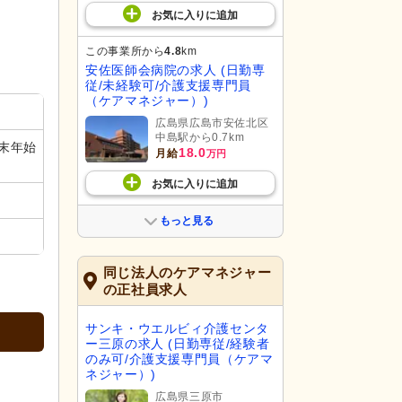
お気に入り
に
追加
この事業所から
4.8
km
安佐医師会病院の求人 (日勤専
従/未経験可/介護支援専門員
（ケアマネジャー）)
広島県広島市安佐北区
中島駅から0.7km
末年始
18.0
月給
万円
お気に入り
に
追加
もっと見る
同じ法人のケアマネジャー
の正社員求人
サンキ・ウエルビィ介護センタ
ー三原の求人 (日勤専従/経験者
のみ可/介護支援専門員（ケアマ
ネジャー）)
広島県三原市