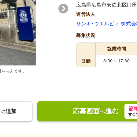
代活躍
代活躍
広島県広島市安佐北区口田3-
運営法人
サンキ･ウエルビィ 株式会
募集状況
就業時間
～
日勤
8:30
17:30
感を与えます。
応募画面
進む
り
追加
へ
に