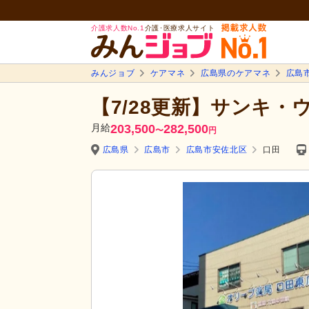
介護求人数No.1
介護･医療求人サイト
みんジョブ
ケアマネ
広島県のケアマネ
広島
【7/28更新】サンキ
月給
203,500
282,500
〜
円
広島県
広島市
広島市安佐北区
口田