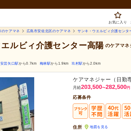
お気に入り
市のケアマネ
広島市安佐北区のケアマネ
サンキ・ウエルビィ介護センタ
・ウエルビィ介護センター高陽
のケアマネ
安芸矢口駅
から0.7km
梅林駅
から1.9km
玖村駅
から2.0km
ケアマネジャー（日勤
203,500
282,500
月給
〜
円
応募条件
まずは応
40
転職成功者は
「平均
住所
地図を見る