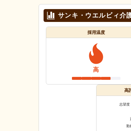
サンキ・ウエルビィ介
採用温度
高
高
志望度
勤