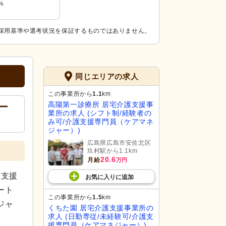
%
採用基準や選考状況を保証するものではありません。
同じエリアの求人
この事業所から
1.1
km
高陽第一診療所 居宅介護支援事
ー
業所の求人 (シフト制/経験者の
み可/介護支援専門員（ケアマネ
ジャー）)
広島県広島市安佐北区
玖村駅から1.1km
20.6
月給
万円
護支援
お気に入り
に
追加
ート
この事業所から
1.5
km
ジャ
くちた園 居宅介護支援事業所の
求人 (日勤専従/未経験可/介護支
援専門員（ケアマネジャー）)