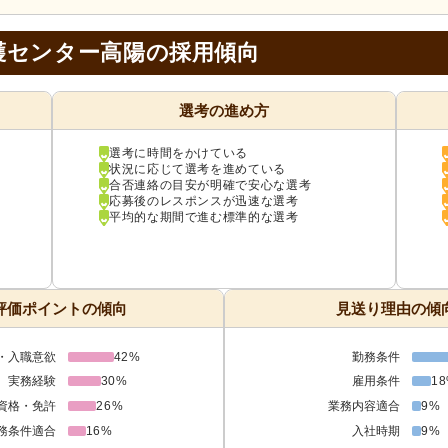
護センター高陽の採用傾向
選考の進め方
選考に時間をかけている
状況に応じて選考を進めている
合否連絡の目安が明確で安心な選考
応募後のレスポンスが迅速な選考
平均的な期間で進む標準的な選考
評価ポイントの傾向
見送り理由の傾
・入職意欲
42%
勤務条件
実務経験
30%
雇用条件
1
資格・免許
26%
業務内容適合
9%
務条件適合
16%
入社時期
9%