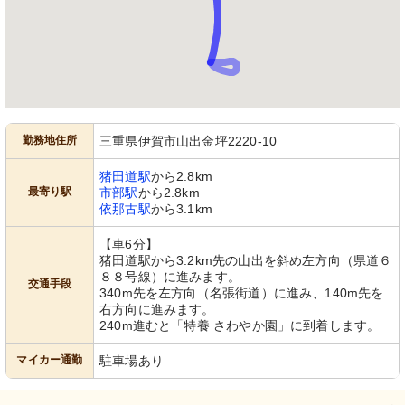
勤務地住所
三重県伊賀市山出金坪2220-10
猪田道駅
から2.8km
最寄り駅
市部駅
から2.8km
依那古駅
から3.1km
【車6分】
猪田道駅から3.2km先の山出を斜め左方向（県道６
８８号線）に進みます。
交通手段
340m先を左方向（名張街道）に進み、140m先を
右方向に進みます。
240m進むと「特養 さわやか園」に到着します。
マイカー通勤
駐車場あり