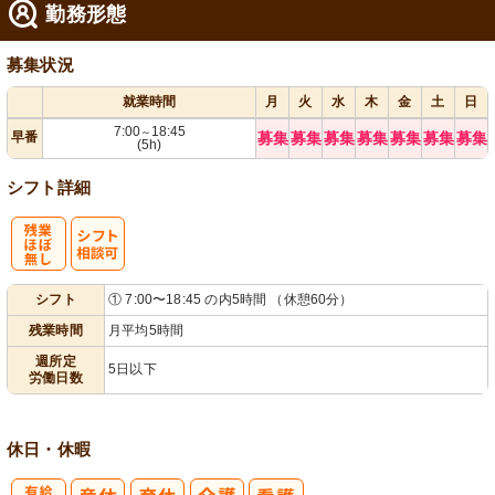
勤務形態
募集状況
就業時間
月
火
水
木
金
土
日
7:00
18:45
～
早番
募集
募集
募集
募集
募集
募集
募集
(5h)
シフト詳細
残
シ
シフト
① 7:00〜18:45 の内5時間 （休憩60分）
業ほぼなし
フト相談可
残業時間
月平均5時間
週所定
5日以下
労働日数
休日・休暇