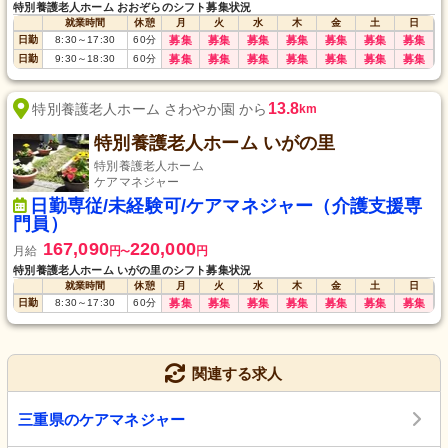
特別養護老人ホーム おおぞらのシフト募集状況
就業時間
休憩
月
火
水
木
金
土
日
日勤
8:30
～
17:30
60
分
募集
募集
募集
募集
募集
募集
募集
日勤
9:30
～
18:30
60
分
募集
募集
募集
募集
募集
募集
募集
13.8
特別養護老人ホーム さわやか園 から
km
特別養護老人ホーム いがの里
特別養護老人ホーム
ケアマネジャー
日勤専従/未経験可/ケアマネジャー（介護支援専
門員）
167,090
220,000
月給
円
円
〜
特別養護老人ホーム いがの里のシフト募集状況
就業時間
休憩
月
火
水
木
金
土
日
日勤
8:30
～
17:30
60
分
募集
募集
募集
募集
募集
募集
募集
関連する求人
三重県のケアマネジャー