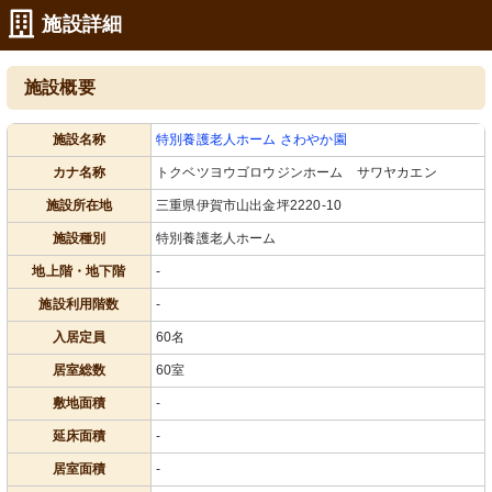
施設詳細
施設概要
施設名称
特別養護老人ホーム さわやか園
カナ名称
トクベツヨウゴロウジンホーム サワヤカエン
施設所在地
三重県伊賀市山出金坪2220-10
施設種別
特別養護老人ホーム
地上階・地下階
-
施設利用階数
-
入居定員
60名
居室総数
60室
敷地面積
-
延床面積
-
居室面積
-