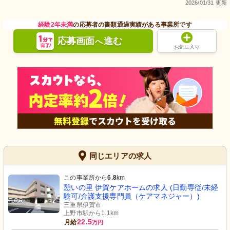
2026/01/31 更新
経験2年未満
の応募者の書類通過実績がある事業所です
応募画面
進む
へ
お気に入り
同じエリアの求人
この事業所から
6.8
km
憩いの里 伊賀ケアホームの求人 (日勤専従/未経
験可/介護支援専門員（ケアマネジャー）)
三重県伊賀市
上野市駅から1.1km
22.5
月給
万円