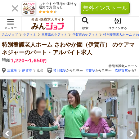
スカウトや選考の連絡を
無料インストール
通知でお知らせ
介護･医療求人サイト
メニュー
検索
ログインする
みんジョブ
ケアマネ
三重県のケアマネ
伊賀市のケアマネ
特別養護老人ホーム さ
特別養護老人ホーム さわやか園（伊賀市）
のケアマ
ネジャーのパート・アルバイト求人
時給
1,220
1,650
〜
円
特別養護老人ホーム
三重県
伊賀市
山出
猪田道駅
から2.8km
市部駅
から2.8km
依那古駅
から3.