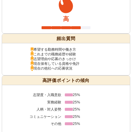
高
頻出質問
希望する勤務時間や働き方
これまでの職務経歴や経験
志望理由や応募のきっかけ
現在保有している資格や免許
現在の他社への応募状況
高評価ポイントの傾向
志望度・入職意欲
25%
実務経験
25%
人柄・対人姿勢
25%
コミュニケーション
25%
その他
25%