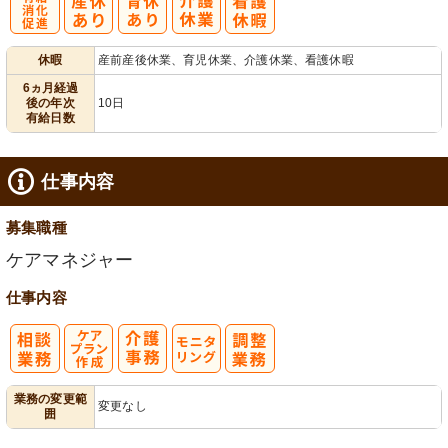
有
休暇
産前産後休業、育児休業、介護休業、看護休暇
給消化促進
6ヵ月経過
後の年次
10日
有給日数
仕事内容
募集職種
ケアマネジャー
仕事内容
ケアプラン作
モ
業務の変更範
変更なし
囲
成
ニタリング