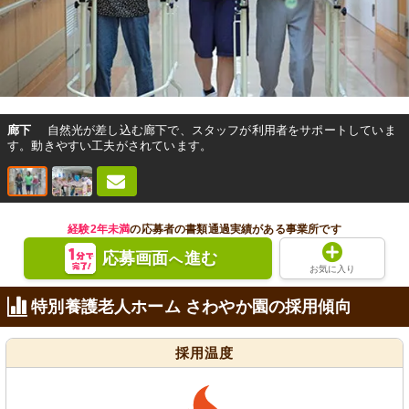
廊下
自然光が差し込む廊下で、スタッフが利用者をサポートしていま
す。動きやすい工夫がされています。
経験2年未満
の応募者の書類通過実績がある事業所です
応募画面
進む
へ
お気に入り
特別養護老人ホーム さわやか園の採用傾向
採用温度