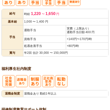
処
人事評価制度
1,220
1,650
給与
時給
〜
円
遇改善手当
あり
基本給
1,000
〜
1,400
円
実費（上限あり）
通勤手当
通勤手当日額 400 円
手当
資格手当
+140円〜170円/時
処遇改善手当
+80円/時
賞与
年2回 合計 30,000 〜 150,000円
福利厚生
社内制度
社
正社員登用あ
退職金制度
退職金あり 勤続1年以上
会保険完備
り
研修制度
教育
サポート体制