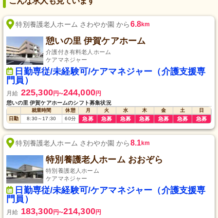
こんな求人も見ています
6.8
特別養護老人ホーム さわやか園 から
km
憩いの里 伊賀ケアホーム
介護付き有料老人ホーム
ケアマネジャー
日勤専従/未経験可/ケアマネジャー（介護支援専
門員）
225,300
244,000
月給
円
円
〜
憩いの里 伊賀ケアホームのシフト募集状況
就業時間
休憩
月
火
水
木
金
土
日
日勤
8:30
～
17:30
60
分
急募
急募
急募
急募
急募
急募
急募
8.1
特別養護老人ホーム さわやか園 から
km
特別養護老人ホーム おおぞら
特別養護老人ホーム
ケアマネジャー
日勤専従/未経験可/ケアマネジャー（介護支援専
門員）
183,300
214,300
月給
円
円
〜