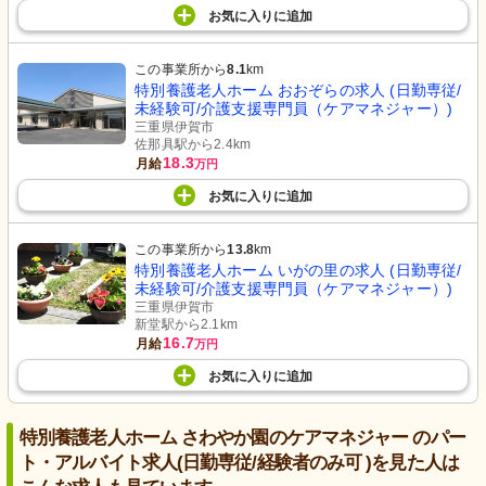
お気に入り
に
追加
この事業所から
8.1
km
特別養護老人ホーム おおぞらの求人 (日勤専従/
未経験可/介護支援専門員（ケアマネジャー）)
三重県伊賀市
佐那具駅から2.4km
18.3
月給
万円
お気に入り
に
追加
この事業所から
13.8
km
特別養護老人ホーム いがの里の求人 (日勤専従/
未経験可/介護支援専門員（ケアマネジャー）)
三重県伊賀市
新堂駅から2.1km
16.7
月給
万円
お気に入り
に
追加
特別養護老人ホーム さわやか園のケアマネジャー のパー
ト・アルバイト求人(日勤専従/経験者のみ可 )を見た人は