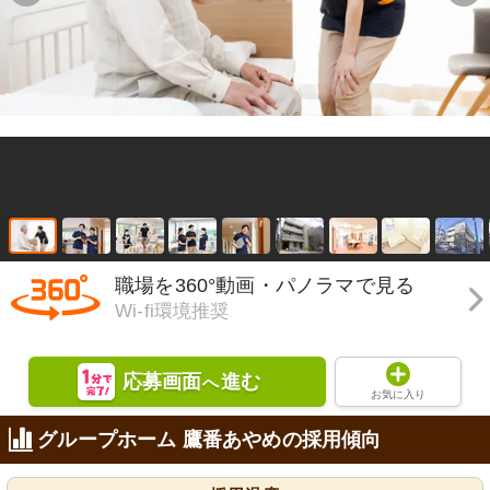
職場を360°動画・パノラマで見る
Wi-fi環境推奨
応募画面
進む
へ
お気に入り
グループホーム 鷹番あやめの採用傾向