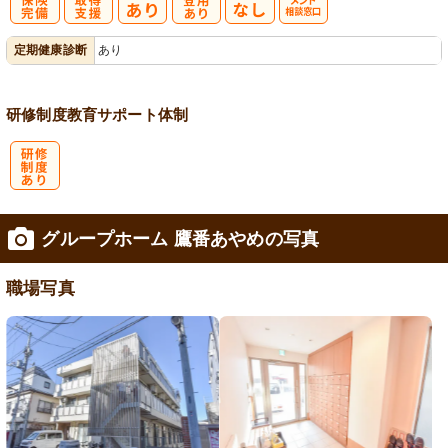
社
資格取得支援
正社員登用あ
ハラスメント
定期健康診断
あり
会保険完備
あり
り
相談窓口
研修制度
教育
サポート体制
研
グループホーム 鷹番あやめの写真
修制度あり
職場写真