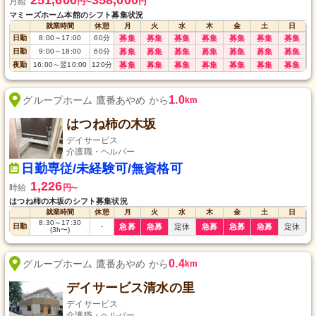
251,600
358,000
月給
円
円
〜
マミーズホーム本館のシフト募集状況
就業時間
休憩
月
火
水
木
金
土
日
日勤
8:00
～
17:00
60
分
募集
募集
募集
募集
募集
募集
募集
日勤
9:00
～
18:00
60
分
募集
募集
募集
募集
募集
募集
募集
夜勤
16:00
～
翌10:00
120
分
募集
募集
募集
募集
募集
募集
募集
1.0
グループホーム 鷹番あやめ から
km
はつね柿の木坂
デイサービス
介護職・ヘルパー
日勤専従/未経験可/無資格可
1,226
時給
円
〜
はつね柿の木坂のシフト募集状況
就業時間
休憩
月
火
水
木
金
土
日
8:30
～
17:30
日勤
-
急募
急募
定休
急募
急募
急募
定休
(3h〜)
0.4
グループホーム 鷹番あやめ から
km
デイサービス清水の里
デイサービス
介護職・ヘルパー