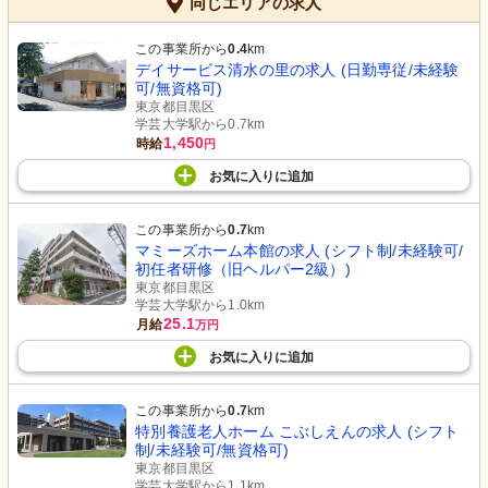
同じエリアの求人
この事業所から
0.4
km
デイサービス清水の里の求人 (日勤専従/未経験
可/無資格可)
東京都目黒区
学芸大学駅から0.7km
1,450
時給
円
お気に入り
に
追加
この事業所から
0.7
km
マミーズホーム本館の求人 (シフト制/未経験可/
初任者研修（旧ヘルパー2級）)
東京都目黒区
学芸大学駅から1.0km
25.1
月給
万円
お気に入り
に
追加
この事業所から
0.7
km
特別養護老人ホーム こぶしえんの求人 (シフト
制/未経験可/無資格可)
東京都目黒区
学芸大学駅から1.1km