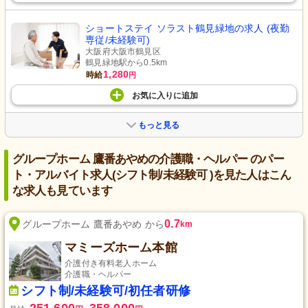
ショートステイ ソラスト鶴見緑地の求人 (夜勤
専従/未経験可)
大阪府大阪市鶴見区
鶴見緑地駅から0.5km
1,280
時給
円
お気に入り
に
追加
もっと見る
グループホーム 鷹番あやめの介護職・ヘルパー のパー
ト・アルバイト求人(シフト制/未経験可 )を見た人はこん
な求人も見ています
0.7
グループホーム 鷹番あやめ から
km
マミーズホーム本館
介護付き有料老人ホーム
介護職・ヘルパー
シフト制/未経験可/初任者研修