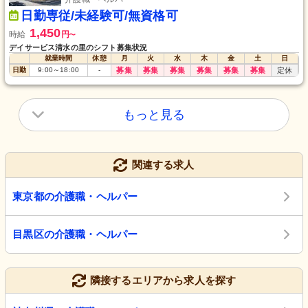
日勤専従/未経験可/無資格可
1,450
時給
円
〜
デイサービス清水の里のシフト募集状況
就業時間
休憩
月
火
水
木
金
土
日
日勤
9:00
～
18:00
-
募集
募集
募集
募集
募集
募集
定休
もっと見る
関連する求人
東京都の介護職・ヘルパー
目黒区の介護職・ヘルパー
隣接するエリアから求人を探す