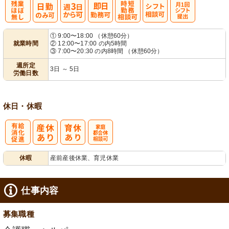
残
週
時短勤務相談
シ
月1回シフト
① 9:00〜18:00 （休憩60分）
就業時間
② 12:00〜17:00 の内5時間
業ほぼなし
3日から可
可
フト相談可
提出
③ 7:00〜20:30 の内8時間 （休憩60分）
週所定
3日 ～ 5日
労働日数
休日・休暇
有
家庭都合休相
休暇
産前産後休業、育児休業
給消化促進
談可
仕事内容
募集職種