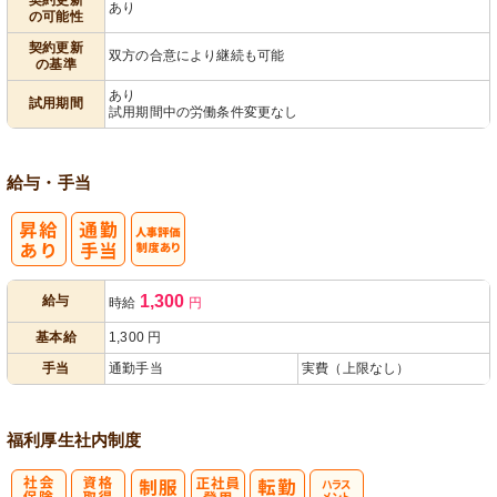
あり
の可能性
契約更新
双方の合意により継続も可能
の基準
あり
試用期間
試用期間中の労働条件変更なし
給与・手当
人事評価制度
1,300
給与
時給
円
あり
基本給
1,300
円
手当
通勤手当
実費（上限なし）
福利厚生
社内制度