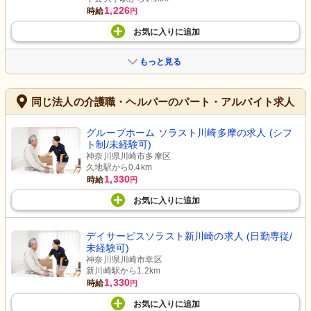
1,226
時給
円
お気に入り
に
追加
もっと見る
同じ法人の介護職・ヘルパーのパート・アルバイト求人
グループホーム ソラスト川崎多摩の求人 (シフ
ト制/未経験可)
神奈川県川崎市多摩区
久地駅から0.4km
1,330
時給
円
お気に入り
に
追加
デイサービスソラスト新川崎の求人 (日勤専従/
未経験可)
神奈川県川崎市幸区
新川崎駅から1.2km
1,330
時給
円
お気に入り
に
追加