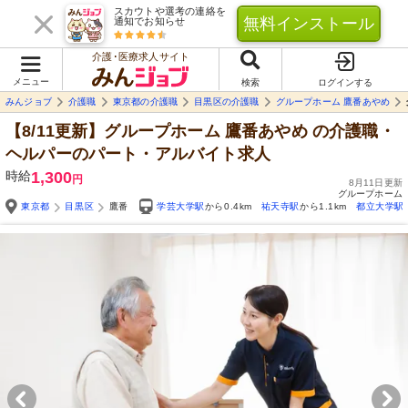
スカウトや選考の連絡を
無料インストール
通知でお知らせ
介護･医療求人サイト
メニュー
検索
ログインする
みんジョブ
介護職
東京都の介護職
目黒区の介護職
グループホーム 鷹番あやめ
【8/11更新】グループホーム 鷹番あやめ
の介護職・
ヘルパーのパート・アルバイト求人
時給
1,300
円
8月11日更新
グループホーム
東京都
目黒区
鷹番
学芸大学駅
から0.4km
祐天寺駅
から1.1km
都立大学駅
Yo
自由