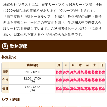
株式会社 ソラストには、在宅サービスや入居系サービス等、全国
に700か所以上の事業所があります（グループ会社を含む）。
「自立支援と地域トータルケア」を掲げ、身体機能の回復・維持
向上を重視したサービスの充実化を図り、生活圏の中で複数の介
護サービスを提供しています。ご利用者様お一人おひとりに寄り
添い、日常生活を支えるやりがいのあるお仕事です。
勤務形態
募集状況
就業時間
月
火
水
木
金
土
日
日勤
募集
募集
募集
募集
募集
募集
募集
9:00
18:00
～
12:00
17:00
～
午後
募集
募集
募集
募集
募集
募集
募集
(5h)
7:00
20:30
～
長日
募集
募集
募集
募集
募集
募集
募集
(8h)
シフト詳細