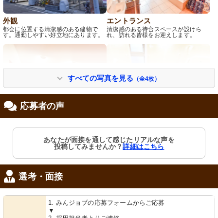
外観
エントランス
都会に位置する清潔感のある建物で
清潔感のある待合スペースが設けら
す。通勤しやすい好立地にあります。
れ、訪れる皆様をお迎えします。
すべての写真を見る
（全4枚）
応募者の声
談話室
浴室
木目調の床が心地よい、活気あふれる
安心して使える手すり付き浴室。清潔
あなたが面接を通して感じたリアルな声を
空間です。スタッフが利用者様のサポ
で明るい空間が広がっています。
投稿してみませんか？
詳細はこちら
ートにあたっています。
選考・面接
1. みんジョブの応募フォームからご応募
▼