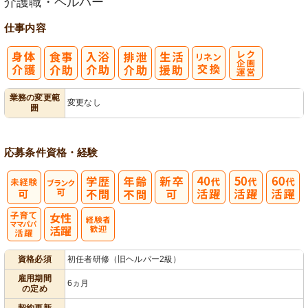
介護職・ヘルパー
仕事内容
レク企画・運
業務の変更範
変更なし
囲
営
応募条件
資格・経験
子育てママパ
資格必須
初任者研修（旧ヘルパー2級）
パ活躍
雇用期間
6ヵ月
の定め
契約更新