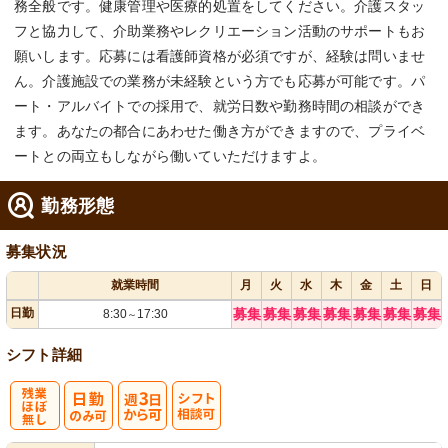
務全般です。健康管理や医療的処置をしてください。介護スタッ
フと協力して、介助業務やレクリエーション活動のサポートもお
願いします。応募には看護師資格が必須ですが、経験は問いませ
ん。介護施設での業務が未経験という方でも応募が可能です。パ
ート・アルバイトでの採用で、就労日数や勤務時間の相談ができ
ます。あなたの都合にあわせた働き方ができますので、プライベ
ートとの両立もしながら働いていただけますよ。
勤務形態
募集状況
就業時間
月
火
水
木
金
土
日
日勤
募集
募集
募集
募集
募集
募集
募集
8:30
17:30
～
シフト詳細
残
週
シ