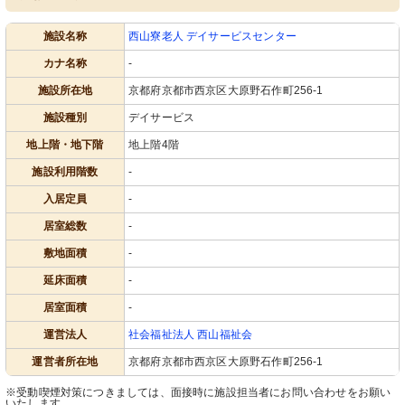
施設名称
西山寮老人 デイサービスセンター
カナ名称
-
施設所在地
京都府京都市西京区大原野石作町256-1
施設種別
デイサービス
地上階・地下階
地上階4階
施設利用階数
-
入居定員
-
居室総数
-
敷地面積
-
延床面積
-
居室面積
-
運営法人
社会福祉法人 西山福祉会
運営者所在地
京都府京都市西京区大原野石作町256-1
※受動喫煙対策につきましては、面接時に施設担当者にお問い合わせをお願い
いたします。