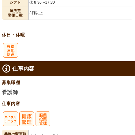
シフト
① 8:30〜17:30
業ほぼなし
3日から可
フト相談可
週所定
3日以上
労働日数
休日・休暇
有
仕事内容
給消化促進
募集職種
看護師
仕事内容
バイタルチェ
服薬・投薬管
業務の変更範