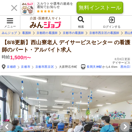
スカウトや選考の連絡を
無料インストール
通知でお知らせ
介護･医療求人サイト
メニュー
検索
ログインする
みんジョブ
看護師
京都府の看護師
京都市の看護師
京都市西京区の看護師
西山
【8/8更新】西山寮老人 デイサービスセンター
の看護
師のパート・アルバイト求人
時給
1,500
〜
円
8月8日更新
デイサービス
京都府
京都市
京都市西京区
大原野石作町
長岡天神駅
から4.6km
西向日