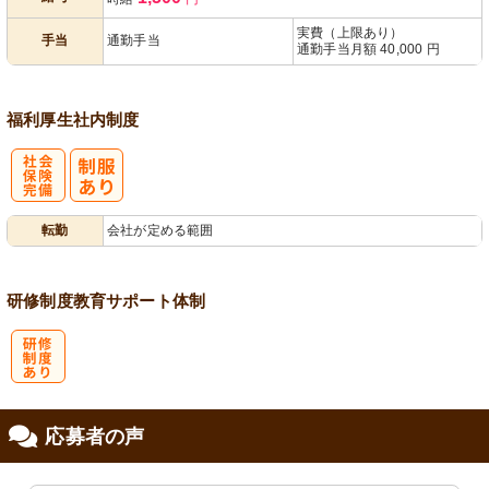
あり
実費（上限あり）
手当
通勤手当
通勤手当月額 40,000 円
福利厚生
社内制度
社
転勤
会社が定める範囲
会保険完備
研修制度
教育
サポート体制
研
応募者の声
修制度あり