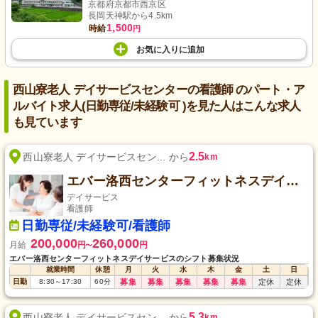
京都府京都市西京区
長岡天神駅から4.5km
1,500
時給
円
お気に入り
に
追加
西山寮老人 デイサービスセンターの看護師 のパート・ア
ルバイト求人(日勤専従/未経験可 )を見た人はこんな求人
も見ています
2.5
西山寮老人 デイサービスセン... から
km
エバー洛西センターフィットネスデイサービス
デイサービス
看護師
日勤専従/未経験可/看護師
200,000
260,000
月給
円
円
〜
エバー洛西センターフィットネスデイサービスのシフト募集状況
就業時間
休憩
月
火
水
木
金
土
日
日勤
8:30
～
17:30
60
分
募集
募集
募集
募集
募集
定休
定休
5.3
西山寮老人 デイサービスセン... から
km