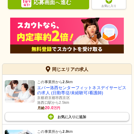
応募画面
進む
へ
お気に入り
同じエリアの求人
この事業所から
2.5
km
エバー洛西センターフィットネスデイサービス
の求人 (日勤専従/未経験可/看護師)
京都府京都市西京区
洛西口駅から2.5km
20.0
月給
万円
お気に入り
に
追加
この事業所から
2.9
km