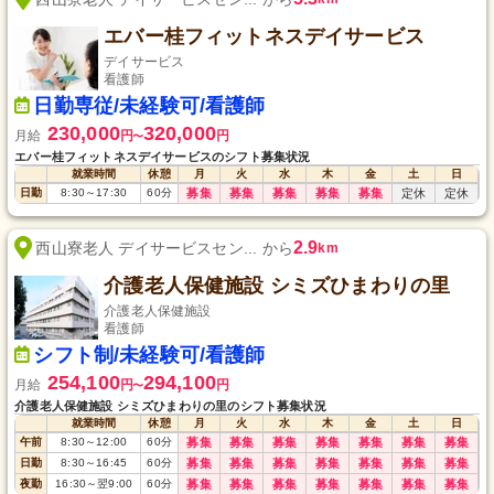
エバー桂フィットネスデイサービス
デイサービス
看護師
日勤専従/未経験可/看護師
230,000
320,000
月給
円
円
〜
エバー桂フィットネスデイサービスのシフト募集状況
就業時間
休憩
月
火
水
木
金
土
日
日勤
8:30
～
17:30
60
分
募集
募集
募集
募集
募集
定休
定休
2.9
西山寮老人 デイサービスセン... から
km
介護老人保健施設 シミズひまわりの里
介護老人保健施設
看護師
シフト制/未経験可/看護師
254,100
294,100
月給
円
円
〜
介護老人保健施設 シミズひまわりの里のシフト募集状況
就業時間
休憩
月
火
水
木
金
土
日
午前
8:30
～
12:00
60
分
募集
募集
募集
募集
募集
募集
募集
日勤
8:30
～
16:45
60
分
募集
募集
募集
募集
募集
募集
募集
夜勤
16:30
～
翌9:00
60
分
募集
募集
募集
募集
募集
募集
募集