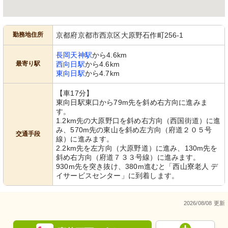
勤務地住所
京都府京都市西京区大原野石作町256-1
長岡天神駅
から4.6km
最寄り駅
西向日駅
から4.6km
東向日駅
から4.7km
【車17分】
東向日駅東口から79m先を斜め右方向に進みま
す。
1.2km先の大原野口を斜め右方向（西国街道）に進
み、570m先の東山を斜め左方向（府道２０５号
交通手段
線）に進みます。
2.2km先を左方向（大原野道）に進み、130m先を
斜め右方向（府道７３３号線）に進みます。
930m先を突き抜け、380m進むと「西山寮老人 デ
イサービスセンター」に到着します。
2026/08/08 更新