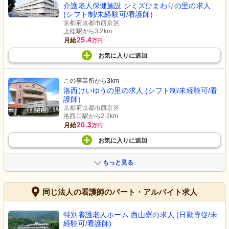
介護老人保健施設 シミズひまわりの里の求人
(シフト制/未経験可/看護師)
京都府京都市西京区
上桂駅から3.2km
25.4
月給
万円
お気に入り
に
追加
この事業所から
3
km
洛西けいゆうの里の求人 (シフト制/未経験可/看
護師)
京都府京都市西京区
洛西口駅から2.2km
20.3
月給
万円
お気に入り
に
追加
もっと見る
同じ法人の看護師のパート・アルバイト求人
特別養護老人ホーム 西山寮の求人 (日勤専従/未
経験可/看護師)