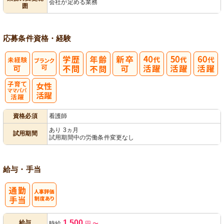
会社が定める業務
囲
ック
理
応募条件
資格・経験
子育てママパ
資格必須
看護師
パ活躍
あり 3ヵ月
試用期間
試用期間中の労働条件変更なし
給与・手当
人事評価制度
1,500
給与
時給
円
〜