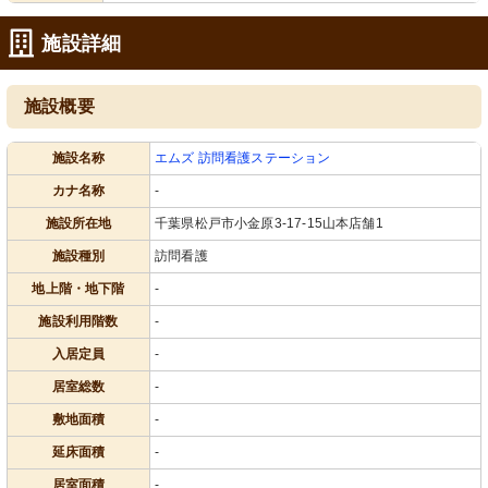
施設詳細
施設概要
施設名称
エムズ 訪問看護ステーション
カナ名称
-
施設所在地
千葉県松戸市小金原3‐17‐15山本店舗1
施設種別
訪問看護
地上階・地下階
-
施設利用階数
-
入居定員
-
居室総数
-
敷地面積
-
延床面積
-
居室面積
-