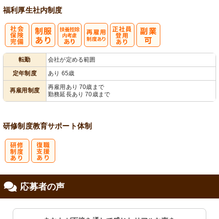
福利厚生
社内制度
社
扶養控除内考
再雇用制度あ
正社員登用あ
転勤
会社が定める範囲
会保険完備
慮あり
り
り
定年制度
あり 65歳
再雇用あり 70歳まで
再雇用制度
勤務延長あり 70歳まで
研修制度
教育
サポート体制
研
復
応募者の声
修制度あり
職支援あり