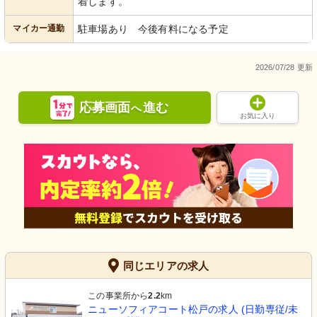
着します。
マイカー通勤
駐車場あり 今後有料になる予定
2026/07/28 更新
応募画面
進む
へ
お気に入り
同じエリアの求人
この事業所から
2.2
km
ニューソフィアコート松戸の求人 (日勤専従/未