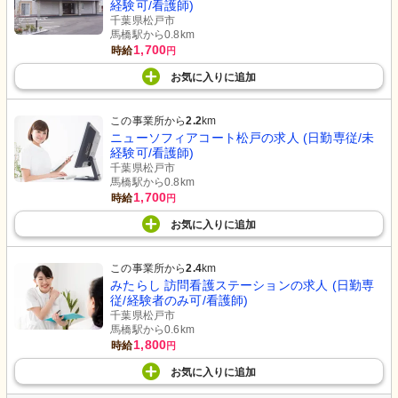
経験可/看護師)
千葉県松戸市
馬橋駅から0.8km
1,700
時給
円
お気に入り
に
追加
この事業所から
2.2
km
ニューソフィアコート松戸の求人 (日勤専従/未
経験可/看護師)
千葉県松戸市
馬橋駅から0.8km
1,700
時給
円
お気に入り
に
追加
この事業所から
2.4
km
みたらし 訪問看護ステーションの求人 (日勤専
従/経験者のみ可/看護師)
千葉県松戸市
馬橋駅から0.6km
1,800
時給
円
お気に入り
に
追加