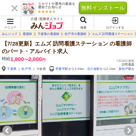
スカウトや選考の連絡を
無料インストール
通知でお知らせ
介護･医療求人サイト
メニュー
検索
ログインする
みんジョブ
看護師
千葉県の看護師
松戸市の看護師
エムズ 訪問看護ステーション
【7/28更新】エムズ 訪問看護ステーション
の看護師
のパート・アルバイト求人
時給
1,800
2,000
〜
円
7月28日更新
訪問看護
千葉県
松戸市
小金原
常盤平駅
から2.0km
北小金駅
から2.1km
新松戸駅
か