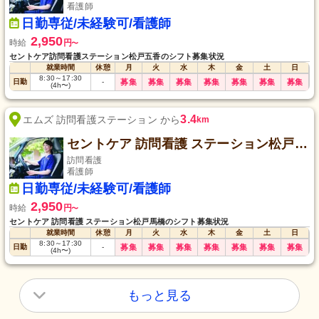
看護師
日勤専従/未経験可/看護師
2,950
時給
円
〜
セントケア訪問看護ステーション松戸五香のシフト募集状況
就業時間
休憩
月
火
水
木
金
土
日
8:30
～
17:30
日勤
-
募集
募集
募集
募集
募集
募集
募集
(4h〜)
3.4
エムズ 訪問看護ステーション から
km
セントケア 訪問看護 ステーション松戸馬橋
訪問看護
看護師
日勤専従/未経験可/看護師
2,950
時給
円
〜
セントケア 訪問看護 ステーション松戸馬橋のシフト募集状況
就業時間
休憩
月
火
水
木
金
土
日
8:30
～
17:30
日勤
-
募集
募集
募集
募集
募集
募集
募集
(4h〜)
もっと見る