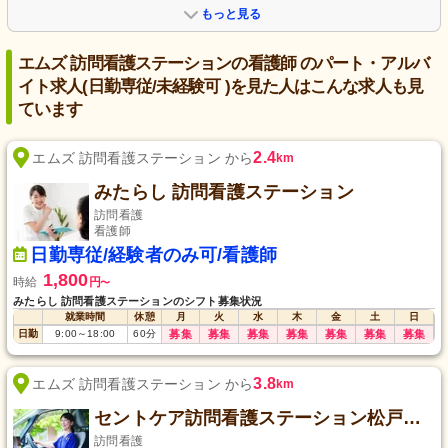
もっと見る
エムズ 訪問看護ステーションの看護師 のパート・アルバ
イト求人(日勤専従/未経験可 )を見た人はこんな求人も見
ています
2.4
エムズ 訪問看護ステーション から
km
みたらし 訪問看護ステーション
訪問看護
看護師
日勤専従/経験者のみ可/看護師
1,800
時給
円
〜
みたらし 訪問看護ステーションのシフト募集状況
就業時間
休憩
月
火
水
木
金
土
日
日勤
9:00
～
18:00
60
分
募集
募集
募集
募集
募集
募集
募集
3.8
エムズ 訪問看護ステーション から
km
セントケア訪問看護ステーション松戸五香
訪問看護