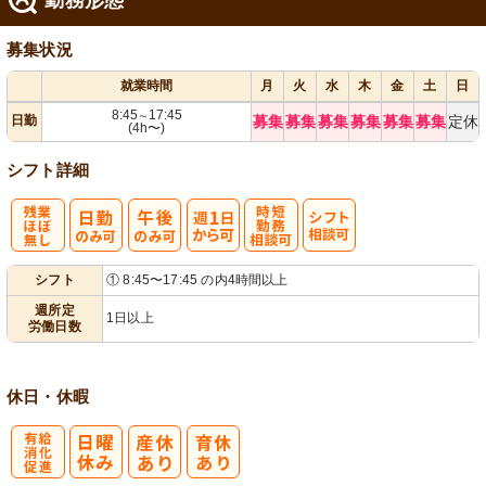
募集状況
就業時間
月
火
水
木
金
土
日
8:45
17:45
～
日勤
募集
募集
募集
募集
募集
募集
定休
(4h〜)
シフト詳細
残
週
時短勤務相談
シ
シフト
① 8:45〜17:45 の内4時間以上
業ほぼなし
1日から可
可
フト相談可
週所定
1日以上
労働日数
休日・休暇
有