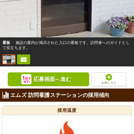
看板
施設の案内が掲示された入口の看板です。訪問者へのガイドとし
て役立ちます。
応募画面
進む
へ
お気に入り
エムズ 訪問看護ステーションの採用傾向
採用温度