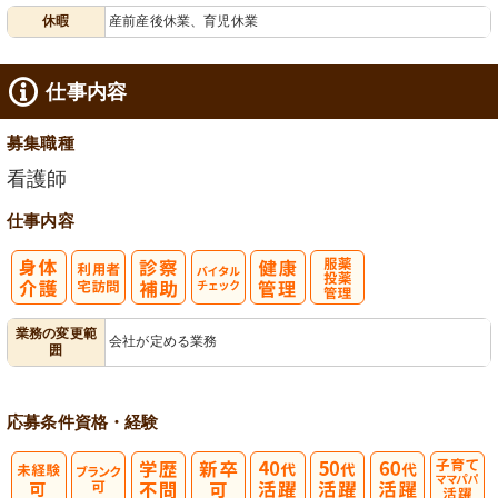
休暇
産前産後休業、育児休業
給消化促進
仕事内容
募集職種
看護師
仕事内容
利
バイタルチェ
服薬・投薬管
業務の変更範
会社が定める業務
囲
用者宅訪問
ック
理
応募条件
資格・経験