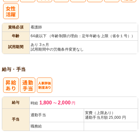
子育てママパ
パ活躍
資格必須
看護師
年齢
64歳以下 （年齢制限の理由：定年年齢を上限（省令１号））
あり 3ヵ月
試用期間
試用期間中の労働条件変更なし
給与・手当
人事評価制度
1,800
2,000
給与
時給
〜
円
あり
実費（上限あり）
通勤手当
通勤手当月額 25,000 円
手当
職務給