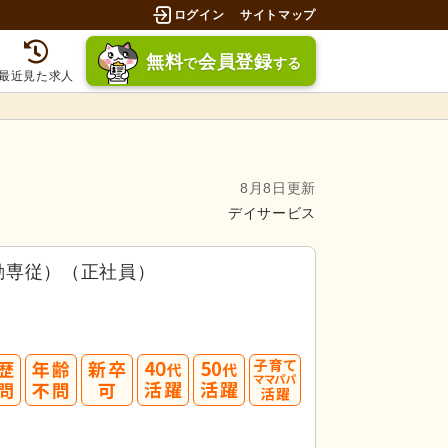
ログイン
サイトマップ
無料
会員登録
で
する
最近見た求人
8月8日更新
デイサービス
勤専従）（正社員）
40
50