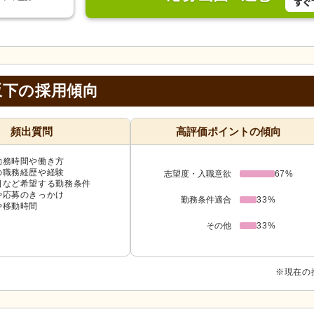
坂下の採用傾向
頻出質問
高評価ポイントの傾向
勤務時間や働き方
の職務経歴や経験
志望度・入職意欲
67%
日など希望する勤務条件
や応募のきっかけ
勤務条件適合
33%
や移動時間
その他
33%
※現在の