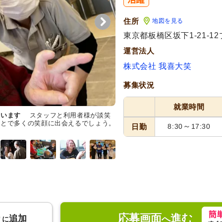
住所
地図を見る
東京都板橋区坂下1-21-1
運営法人
株式会社 我喜大笑
募集状況
就業時間
ています
スタッフと利用者様が談笑
人と接することに喜びを感じる方
ことで多くの笑顔に出会えるでしょう。
にポーズを取っており、和やかな
～
日勤
8:30
17:30
りに努めている姿が見て取れます
応募画面
進む
り
追加
へ
に