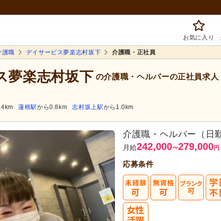
お気に入り
介護職
デイサービス夢楽志村坂下
介護職・正社員
ビス夢楽志村坂下
の介護職・ヘルパーの正社員求人
.4km
蓮根駅
から0.8km
志村坂上駅
から1.0km
介護職・ヘルパー（日
242,000
279,000
月給
〜
円
応募条件