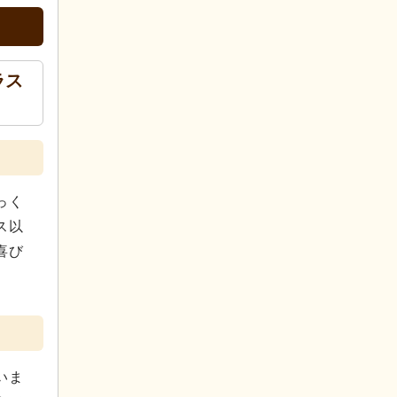
ラス
っく
ス以
喜び
いま