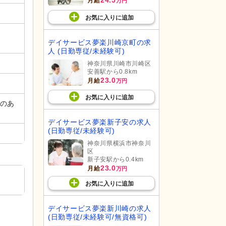
24.5
月給
万円
お気に入り
に
追加
デイサービス夢楽川崎京町の求
人 (日勤専従/未経験可)
神奈川県川崎市川崎区
安善駅から0.8km
23.0
月給
万円
お気に入り
に
追加
務のあ
デイサービス夢楽新子安の求人
(日勤専従/未経験可)
神奈川県横浜市神奈川
区
新子安駅から0.4km
23.0
月給
万円
お気に入り
に
追加
デイサービス夢楽新川崎の求人
(日勤専従/未経験可/無資格可)