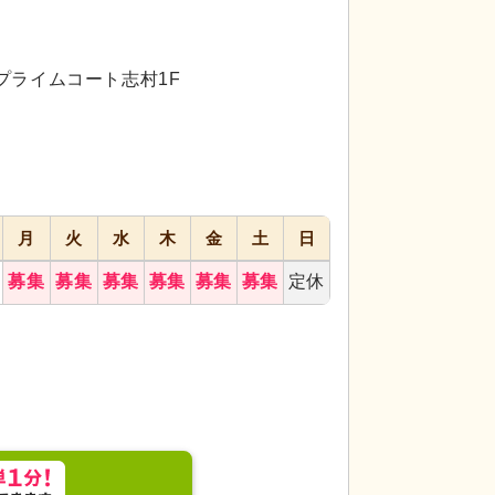
代活躍
代活躍
2プライムコート志村1F
月
火
水
木
金
土
日
には最適な環境です
明るい表情のスタッフが一緒
経験豊富な先輩スタ
職場の雰囲気が伝わってきます。働きやすい環境づく
か、ご入居者同士で
募集
募集
募集
募集
募集
募集
定休
。
しています。