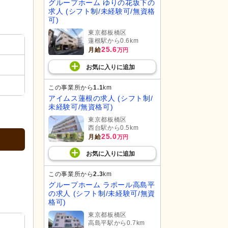
グループホーム ゆりの花坂下の
求人 (シフト制/未経験可/無資格
可)
東京都板橋区
蓮根駅から0.6km
25.6
月給
万円
お気に入り
に
追加
この事業所から
1.1
km
アイムス蓮根の求人 (シフト制/
未経験可/無資格可)
東京都板橋区
西台駅から0.5km
25.0
月給
万円
お気に入り
に
追加
この事業所から
2.3
km
グループホーム ラポール高島平
の求人 (シフト制/未経験可/無資
格可)
東京都板橋区
高島平駅から0.7km