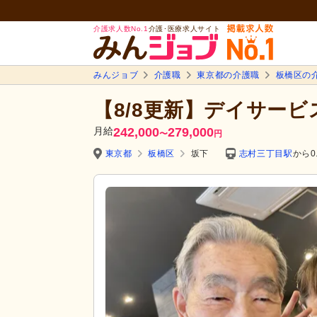
介護求人数No.1
介護･医療求人サイト
みんジョブ
介護職
東京都の介護職
板橋区の
【8/8更新】デイサー
月給
242,000
279,000
〜
円
東京都
板橋区
坂下
志村三丁目駅
から0