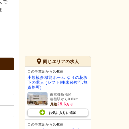
んで
ま
同じエリアの求人
この事業所から
0.4
km
小規模多機能ホーム ゆりの花坂
下の求人 (シフト制/未経験可/無
資格可)
東京都板橋区
蓮根駅から0.6km
25.6
月給
万円
お気に入り
に
追加
この事業所から
0.4
km