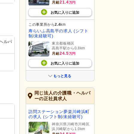
21.4
月給
万円
お気に入り
に
追加
この事業所から
2.4
km
寿らいふ高島平の求人 (シフト
制/未経験可)
ヘルパ
東京都板橋区
高島平駅から0.8km
24.5
月給
万円
お気に入り
に
追加
もっと見る
同じ法人の介護職・ヘルパ
ーの正社員求人
訪問ステーション夢楽川崎浜町
の求人 (シフト制/未経験可)
神奈川県川崎市川崎区
浜川崎駅から1.0km