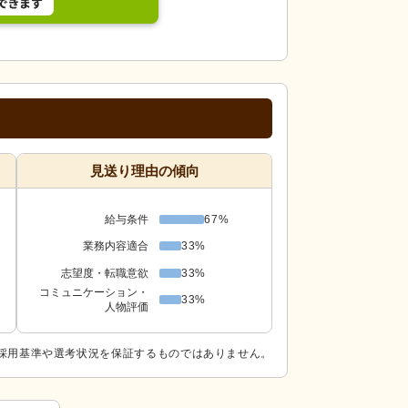
見送り理由の傾向
給与条件
67%
業務内容適合
33%
志望度・転職意欲
33%
コミュニケーション・
33%
人物評価
採用基準や選考状況を保証するものではありません。