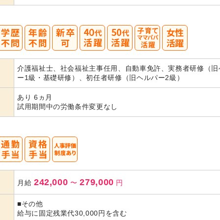
40
50
介護福祉士、社会福祉主事任用、自動車免許、実務者研修（旧
代活躍
代活躍
ー1級・基礎研修）、初任者研修（旧ヘルパー2級）
あり 6ヵ月
試用期間中の労働条件変更なし
242,000
279,000
月給
〜
円
■その他
給与に固定残業代30,000円を含む