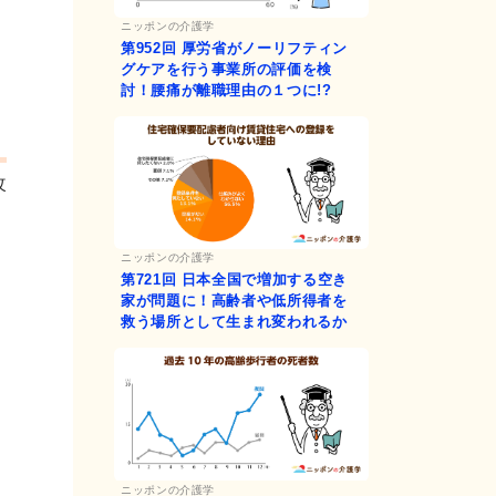
ニッポンの介護学
第952回
厚労省がノーリフティン
グケアを行う事業所の評価を検
討！腰痛が離職理由の１つに!?
、
改
ニッポンの介護学
第721回
日本全国で増加する空き
家が問題に！高齢者や低所得者を
救う場所として生まれ変われるか
ニッポンの介護学