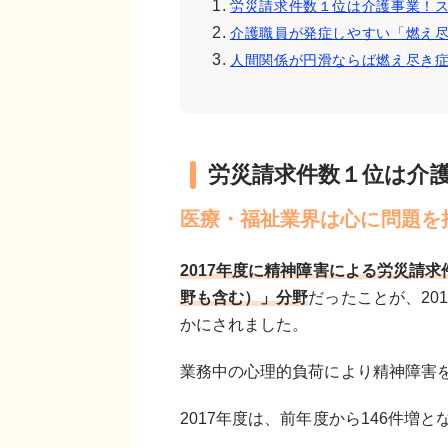
労災請求件数１位は介護事業！
介護職員が発症しやすい「燃え
人間関係が円滑ならば燃え尽き
労災請求件数１位は介
医療・福祉業界は心に問題を
2017年度に精神障害による労災請
野も含む）」分野
だったことが、20
かにされました。
業務中の心理的負荷により精神障害
2017年度は、前年度から146件増と