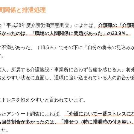
間関係と排泄処理
「平成28年度介護労働実態調査」によれば、
介護職の「介護
かったのは、「職場の人間関係に問題があった」の23.9％。
不満があった」（18.6％）でその下に「自分の将来の見込み
す。
む人、所属する介護施設・事業所に合わず苦痛を感じる人、将
抱えやすい状況に直面し、退職に追い込まれている人の割合が
ストレスを抱えやすいと言われています。
ったアンケート調査によれば、
「介護において一番ストレスに
も回答割合が多かったのは、「排せつ（特に排泄時の付き添い
した。