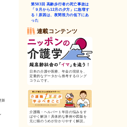
第583回
高齢歩行者の死亡事故は
「９月から12月の夕方」に急増す
る！原因は、夜間視力の低下にあ
った
連載コンテンツ
日本の介護や医療、年金の現状を、
定量的なデータから推考するロング
コラムです。
更新
介護職・ヘルパー１年目の悩みをす
し
ばやく解決！具体的な事例や図版を
元に猫のうめが分かりやすく解説。