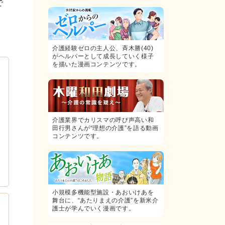
で
介護経験ゼロの主人公、斉木勝(40)
がヘルパーとして成長していく様子
を描いた漫画コンテンツです。
介護業界でカリスマの呼び声高い和
田行男さんが“理想の介護”を語る動画
コンテンツです。
小規模多機能型施設・あおいけあを
舞台に、“あたりまえの介護”を新米介
護士が学んでいく漫画です。