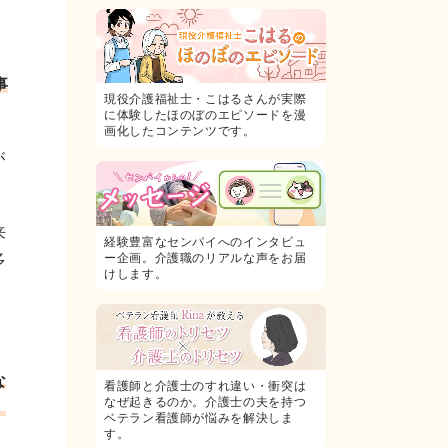
事
現役介護福祉士・こはるさんが実際
に体験したほのぼのエピソードを漫
画化したコンテンツです。
が
来
経験豊富なセンパイへのインタビュ
多
ー企画。介護職のリアルな声をお届
けします。
な
看護師と介護士のすれ違い・衝突は
なぜ起きるのか。介護士の夫を持つ
、
ベテラン看護師が悩みを解決しま
す。