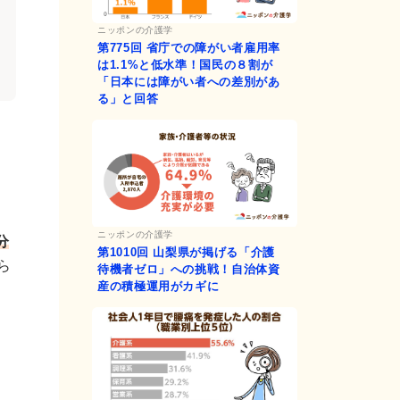
ニッポンの介護学
第775回
省庁での障がい者雇用率
は1.1%と低水準！国民の８割が
「日本には障がい者への差別があ
る」と回答
ニッポンの介護学
分
第1010回
山梨県が掲げる「介護
ら
待機者ゼロ」への挑戦！自治体資
産の積極運用がカギに
。