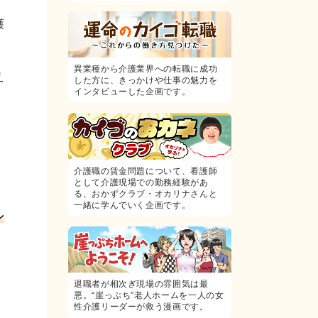
護
異業種から介護業界への転職に成功
え
した方に、きっかけや仕事の魅力を
インタビューした企画です。
介護職の賃金問題について、看護師
として介護現場での勤務経験があ
る、おかずクラブ・オカリナさんと
一緒に学んでいく企画です。
ン
退職者が相次ぎ現場の雰囲気は最
悪。“崖っぷち”老人ホームを一人の女
性介護リーダーが救う漫画です。